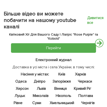
Більше відео ви можете
Дивитися
побачити на нашому youtube
все
каналі
Квітковий Хіт Для Вашого Саду | Ліатріс "Rose Purple" та
"Kobold"
Перейти
Електронний журнал
Доставка в усі міста і села України, в тому числі:
Насіння у містах:
Київ
Харків
Одеса
Дніпро
Запоріжжя
Черкаси
Херсон
Львів
Вінниця
Кривий Ріг
Луцьк
Миколаїв
Нікополь
Полтава
Рівне
Суми
Хмельницький
Чернігів