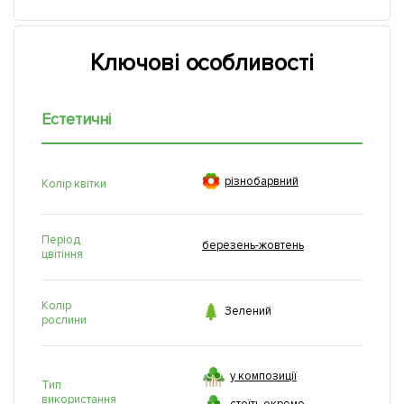
Ключові особливості
Естетичні

рiзнобарвний
Колір квітки
Період
березень-жовтень
цвітіння
Колір

Зелений
рослини
у композиції
Тип
використання