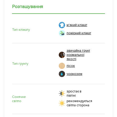
Розташування
м'який клімат
Тип клімату
помірний клімат
звичайна грунт
нормальної
якості
Тип грунту
пісок
чорнозем
зростає в
півтіні
Сонячне
світло
рекомендується
світла сторона