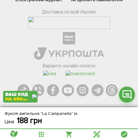
Доставка по всій Україні:
Фейсбук
Телеграм
Вайбер
Інстаграм
Варіанти онлайн оплати:
Онлайн чат
ВАШ КОД
НА 450
грн
Фуксія ампельна "La Campanella" (контейнер № 10, висота 5-10 см)
Agromarket.Copyright © 2013-2026. Всі права захищені
188
грн
Ціна