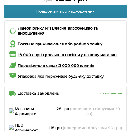
Ціна:
Повідомити про надходження
Лідери ринку №1 Власне виробництво та
вирощування
Рослини приживаються або робимо заміну
16 000 сортів рослин та насіння у нашому магазині
Перевірено в садах 3 000 000 клієнтів
Упаковка яка переживає будь-яку доставку
Доставка замовлень
Детальніше
→
Магазини
29 грн
(повернемо
бонусами
20
Агромаркет
грн)
ПВЗ
119 грн
(повернемо
бонусами
40
грн)
Агромаркет