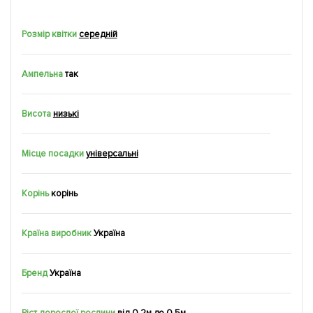
Розмір квітки
середній
Ампельна
так
Висота
низькі
Місце посадки
універсальні
Корінь
корiнь
Країна виробник
Україна
Бренд
Україна
Ріст дорослої рослини
від 0.2м до 0.5м