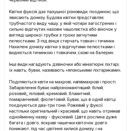
червоний відтінок.
Квітки фуксія дає пазушної різновиди, поодинокі, що
звисають донизу. Будова квітки представляє
трубчастого виду чашу, у якій чотири загострених і
сильно відігнутих назовні чашолистка або віночок у
вигляді широкої трубки з трохи загнутими
пелюстками. З-під вінця стирчать товкач і тичинки.
Нахилені донизу квітки з відігнутими пелюстками і
видніється тичинкою і товкачем, схожі на балерин.
Інші види нагадують дзвіночки або мініатюрні ліхтарі,
їх навіть, буває, називають «японськими ліхтариками».
Поділяються квіти на махрові, напівмахрові і прості.
Забарвлення буває найрізноманітніший: білий,
розовий¸ ліловий, кремовий, блакитний,
помаранчевий, фіолетовий. Буває, що в одній квітці
поєднуються два-три тони. Рожевий у фуксії
настільки оригінальний і красивий, що навіть отримав
однойменну назву - фуксіевий. Цвіте рослина дуже
багата і довго, яскраві чашечки квіточок довго
поникают, під час цвітіння хилися донизу, і на