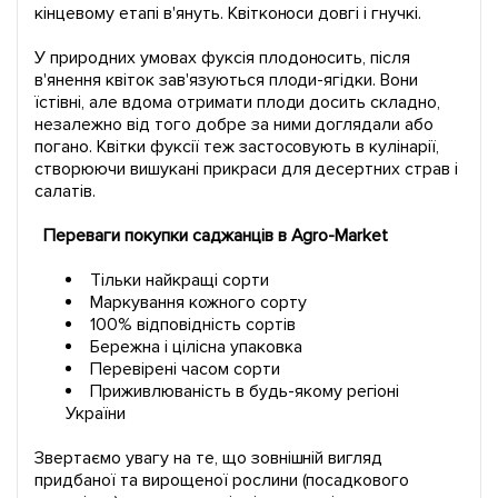
кінцевому етапі в'януть. Квітконоси довгі і гнучкі.
У природних умовах фуксія плодоносить, після
в'янення квіток зав'язуються плоди-ягідки. Вони
їстівні, але вдома отримати плоди досить складно,
незалежно від того добре за ними доглядали або
погано. Квітки фуксії теж застосовують в кулінарії,
створюючи вишукані прикраси для десертних страв і
салатів.
Переваги покупки саджанців в Agro-Market
Тільки найкращі сорти
Маркування кожного сорту
100% відповідність сортів
Бережна і цілісна упаковка
Перевірені часом сорти
Приживлюваність в будь-якому регіоні
України
Звертаємо увагу на те, що зовнішній вигляд
придбаної та вирощеної рослини (посадкового