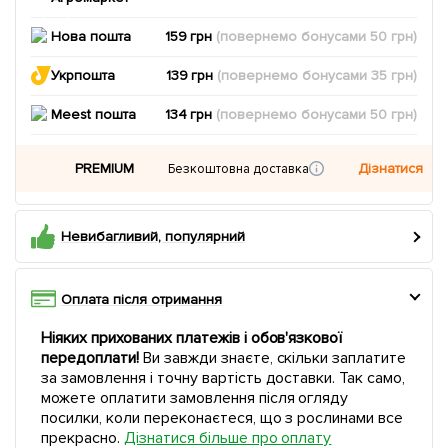
Нова пошта
159 грн
(повернемо
бонусами
50
грн)
Укрпошта
139 грн
(повернемо
бонусами
35
грн)
Meest пошта
134 грн
(повернемо
бонусами
50
грн)
PREMIUM
Дізнатися
Безкоштовна доставка
Невибагливий, популярний
Оплата після отримання
Ніяких прихованих платежів і обов'язкової
передоплати!
Ви завжди знаєте, скільки заплатите
за замовлення і точну вартість доставки. Так само,
можете оплатити замовлення після огляду
посилки, коли переконаєтеся, що з рослинами все
прекрасно.
Дізнатися більше про оплату