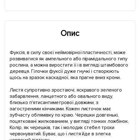
Опис
Фуксія, в силу своєї неймовірної пластичності, може
розвиватися як ампельного або пірамідального типу
рослина, а можна виростити її і в вигляді штамбового
деревця. Гілочки фуксії дуже гнучкі і створюють
щось на зразок каскадної, яка прагне вниз крони.
Листя супротивно зростаючі, яскравого зеленого
забарвлення, ланцетного або овального виду,
близько п'ятисантиметрової довжини, з
загостреними кінчиками. Кожен листочок має
зубчасту облямівку по краю. Черешки довгенькі,
поцятковані жилкованием, у вигляді тонких ложбінок.
Колір, як черешків, так і молодих стебел трохи
червонуватий. Буває, що і листя йде в злегка