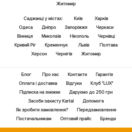
Житомир
Саджанці у містах:
Київ
Харків
Одеса
Дніпро
Запоріжжя
Черкаси
Вінниця
Миколаїв
Нікополь
Чернівці
Кривий Ріг
Кременчук
Львів
Полтава
Херсон
Чернігів
Житомир
Блог
Про нас
Контакти
Гарантія
Оплата і доставка
Відгуки
Клуб "LUX"
Підписка на знижки
Даруємо до 250 грн
Засоби захисту Kartal
Допомога
Як зробити замовлення?
Передзамовлення
Постачальникам
Оптовий прайс
Бренди