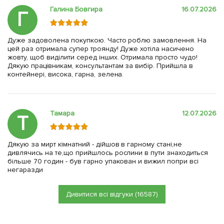
Галина Бовгира
16.07.2026
Г
Дуже задоволена покупкою. Часто роблю замовлення. На
цей раз отримала супер троянду! Дуже хотіла насичено
жовту, щоб виділити серед інших. Отримала просто чудо!
Дякую працівникам, консультантам за вибір. Прийшла в
контейнері, висока, гарна, зелена.
Тамара
12.07.2026
Т
Дякую за мирт кімнатний - дійшов в гарному стані,не
дивлячись на те,що прийшлось рослини в пути знаходиться
більше 70 годин - був гарно упакован и вижил попри всі
негаразди
Дивитися всі відгуки (16587)