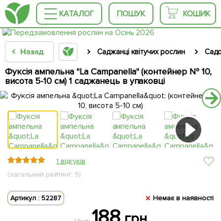
КАТАЛОГ
ПОШУК
КОШИК
Назад
Саджанці квітучих рослин
Садо
Фуксія ампельна "La Campanella" (контейнер № 10,
висота 5-10 см) 1 саджанець в упаковці
1 відгуків
(загальний рейтинг: 5)
Артикул : 52287
Немає в наявності
188
грн