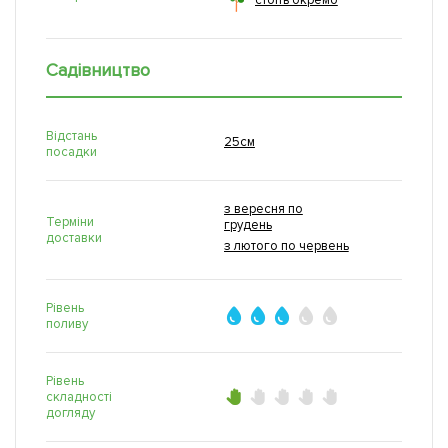
стоїть окремо
Садівництво
Відстань
25см
посадки
з вересня по
Терміни
грудень
доставки
з лютого по червень
Рівень
поливу
Рівень
складності
догляду