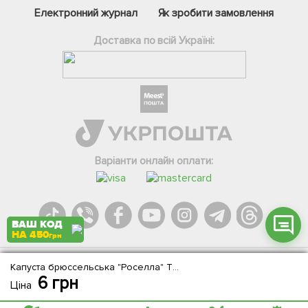
Електронний журнал
Як зробити замовлення
Доставка по всій Україні:
Фейсбук
Телеграм
Вайбер
Інстаграм
Варіанти онлайн оплати:
Онлайн чат
ВАШ КОД
НА 450
грн
Капуста брюссельська "Роселла" ТМ "Яскрава" 0.5г
Agromarket.Copyright © 2013-2026. Всі права захищені
6
грн
Ціна