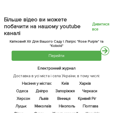
Більше відео ви можете
Дивитися
побачити на нашому youtube
все
каналі
Квітковий Хіт Для Вашого Саду | Ліатріс "Rose Purple" та
"Kobold"
Перейти
Електронний журнал
Доставка в усі міста і села України, в тому числі:
Насіння у містах:
Київ
Харків
Одеса
Дніпро
Запоріжжя
Черкаси
Херсон
Львів
Вінниця
Кривий Ріг
Луцьк
Миколаїв
Нікополь
Полтава