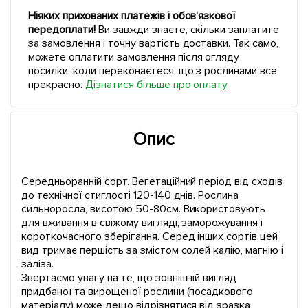
Ніяких прихованих платежів і обов'язкової
передоплати!
Ви завжди знаєте, скільки заплатите
за замовлення і точну вартість доставки. Так само,
можете оплатити замовлення після огляду
посилки, коли переконаєтеся, що з рослинами все
прекрасно.
Дізнатися більше про оплату
Опис
Середньоранній сорт. Вегетаційний період від сходів
до технічної стиглості 120-140 днів. Рослина
сильноросла, висотою 50-80см. Використовують
для вживання в свіжому вигляді, заморожування і
короткочасного зберігання. Серед інших сортів цей
вид тримає першість за змістом солей калію, магнію і
заліза.
Звертаємо увагу на те, що зовнішній вигляд
придбаної та вирощеної рослини (посадкового
матеріалу) може дещо відрізнятися від зразка