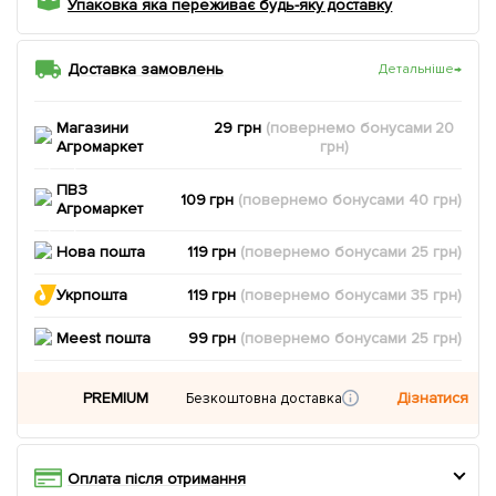
Упаковка яка переживає будь-яку доставку
Доставка замовлень
Детальніше
→
Магазини
29 грн
(повернемо
бонусами
20
Агромаркет
грн)
ПВЗ
109 грн
(повернемо
бонусами
40
грн)
Агромаркет
Нова пошта
119 грн
(повернемо
бонусами
25
грн)
Укрпошта
119 грн
(повернемо
бонусами
35
грн)
Meest пошта
99 грн
(повернемо
бонусами
25
грн)
PREMIUM
Дізнатися
Безкоштовна доставка
Оплата після отримання