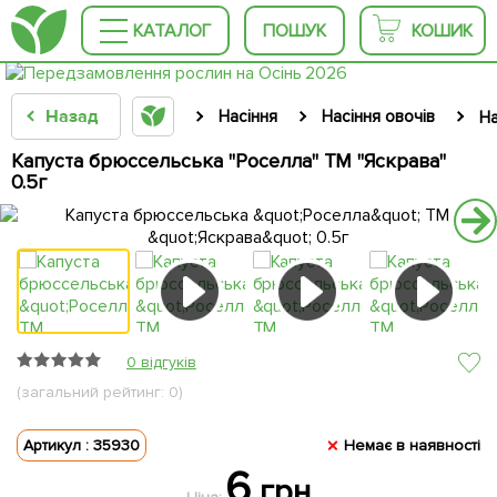
КАТАЛОГ
ПОШУК
КОШИК
Назад
Насіння
Насіння овочів
На
Капуста брюссельська "Роселла" ТМ "Яскрава"
0.5г
0 відгуків
(загальний рейтинг: 0)
Артикул : 35930
Немає в наявності
6
грн