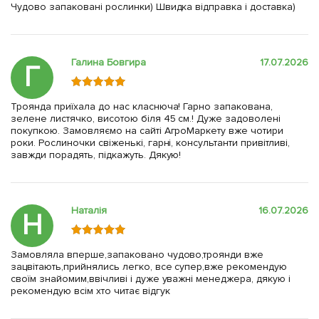
Чудово запаковані рослинки) Швидка відправка і доставка)
Галина Бовгира
17.07.2026
Г
Троянда приїхала до нас класнюча! Гарно запакована,
зелене листячко, висотою біля 45 см.! Дуже задоволені
покупкою. Замовляємо на сайті АгроМаркету вже чотири
роки. Рослиночки свіженькі, гарні, консультанти привітливі,
завжди порадять, підкажуть. Дякую!
Наталія
16.07.2026
Н
Замовляла вперше,запаковано чудово,троянди вже
зацвітають,прийнялись легко, все супер,вже рекомендую
своїм знайомим,ввічливі і дуже уважні менеджера, дякую і
рекомендую всім хто читає відгук