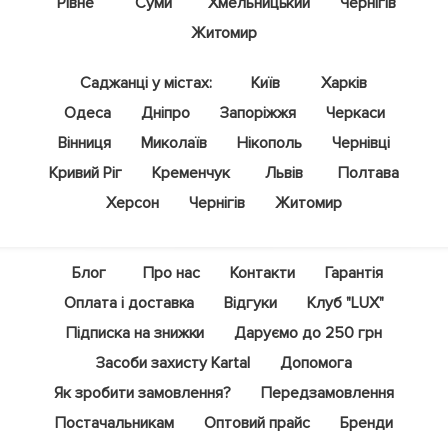
Рівне
Суми
Хмельницький
Чернігів
Житомир
Саджанці у містах:
Київ
Харків
Одеса
Дніпро
Запоріжжя
Черкаси
Вінниця
Миколаїв
Нікополь
Чернівці
Кривий Ріг
Кременчук
Львів
Полтава
Херсон
Чернігів
Житомир
Блог
Про нас
Контакти
Гарантія
Оплата і доставка
Відгуки
Клуб "LUX"
Підписка на знижки
Даруємо до 250 грн
Засоби захисту Kartal
Допомога
Як зробити замовлення?
Передзамовлення
Постачальникам
Оптовий прайс
Бренди