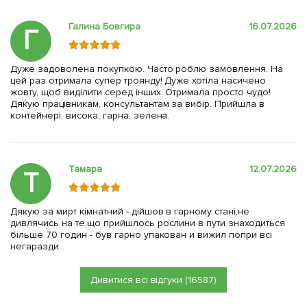
Галина Бовгира
16.07.2026
Г
Дуже задоволена покупкою. Часто роблю замовлення. На
цей раз отримала супер троянду! Дуже хотіла насичено
жовту, щоб виділити серед інших. Отримала просто чудо!
Дякую працівникам, консультантам за вибір. Прийшла в
контейнері, висока, гарна, зелена.
Тамара
12.07.2026
Т
Дякую за мирт кімнатний - дійшов в гарному стані,не
дивлячись на те,що прийшлось рослини в пути знаходиться
більше 70 годин - був гарно упакован и вижил попри всі
негаразди
Дивитися всі відгуки (16587)