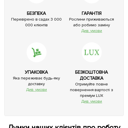
БЕЗПЕКА
ГАРАНТІЯ
Перевірено в садах 3 000
Рослини приживаються
000 клієнтів
або робимо заміну
Див. умови
УПАКОВКА
БЕЗКОШТОВНА
ДОСТАВКА
Яка переживає будь-яку
доставку
Отримуйте повне
Див. умови
повернення вартості з
преміум LUX
Див. умови
Думки наших клієнтів про роботу