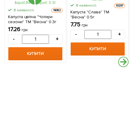
В наявності.
10297
В наявності.
19082
Капуста "Слава" ТМ
Капуста цвітна "Чотири
"Весна" 0.5г
сезони" ТМ "Весна" 0.3г
7.75
грн
17.26
грн
-
+
-
+
КУПИТИ
КУПИТИ