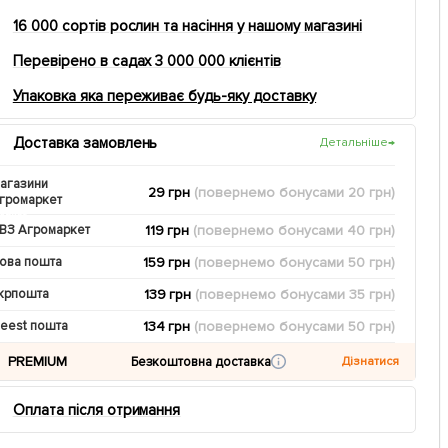
16 000 сортів рослин та насіння у нашому магазині
Перевірено в садах 3 000 000 клієнтів
Упаковка яка переживає будь-яку доставку
Доставка замовлень
Детальніше
→
агазини
29 грн
(повернемо
бонусами
20
грн)
громаркет
119 грн
(повернемо
бонусами
40
грн)
ВЗ Агромаркет
159 грн
(повернемо
бонусами
50
грн)
ова пошта
139 грн
(повернемо
бонусами
35
грн)
крпошта
134 грн
(повернемо
бонусами
50
грн)
eest пошта
PREMIUM
Безкоштовна доставка
Дізнатися
Оплата після отримання