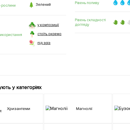
Рівень поливу

Зелений
р рослини
Рівень складності
догляду
у композиції
стоїть окремо
використання
під зріз
ують у категоріях
Хризантеми
Магнолії