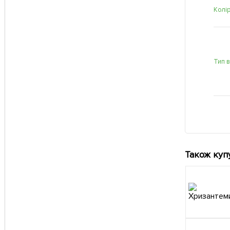
Колі
Тип 
Також куп