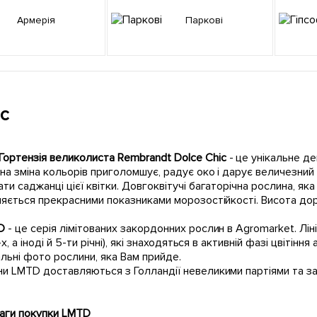
Армерія
Паркові
с
Гортензія
великолиста
Rembrandt Dolce Chic
- це унікальне д
на зміна кольорів приголомшує, радує око і дарує величезний
ти саджанці цієї квітки. Довгоквітучі багаторічна рослина, яка
няється прекрасними показниками морозостійкості. Висота дор
D
- це серія лімітованих закордонних рослин в Agromarket. Л
3-х, а іноді й 5-ти річні), які знаходяться в активній фазі цвітінн
льні фото рослини, яка Вам прийде.
и LMTD доставляються з Голландії невеликими партіями та з
аги покупки LMTD