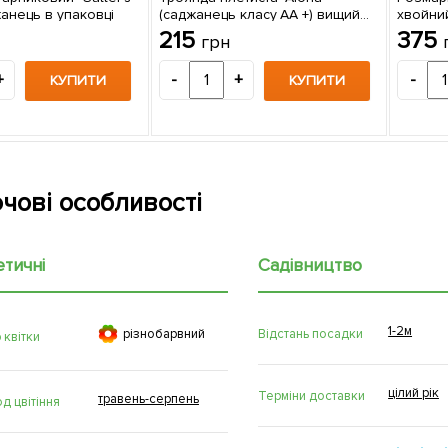
жанець в упаковці
(саджанець класу АА +) вищий
хвойни
сорт 1 шт в упаковці
декорат
215
375
грн
саджан
+
-
+
-
КУПИТИ
КУПИТИ
чові особливості
етичні
Садівництво
1-2м

Відстань посадки
рiзнобарвний
 квітки
цілий рік
Терміни доставки
травень-серпень
д цвітіння