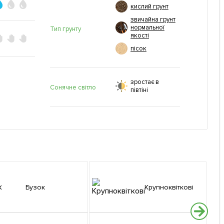
кислий грунт
звичайна грунт
нормальної
Тип грунту
якості
пісок
зростає в
Сонячне світло
півтіні
Бузок
Крупноквіткові