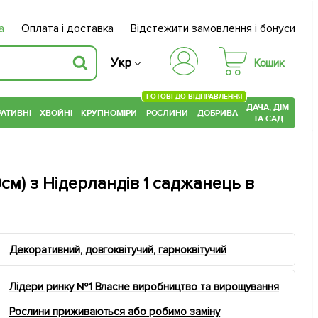
а
Оплата і доставка
Відстежити замовлення і бонуси
Укр
Кошик
ГОТОВІ ДО ВІДПРАВЛЕННЯ
ДАЧА, ДІМ
АТИВНІ
ХВОЙНІ
КРУПНОМІРИ
РОСЛИНИ
ДОБРИВА
ТА САД
0см) з Нідерландів 1 саджанець в
Декоративний, довгоквітучий, гарноквітучий
Лідери ринку №1 Власне виробництво та вирощування
Рослини приживаються або робимо заміну