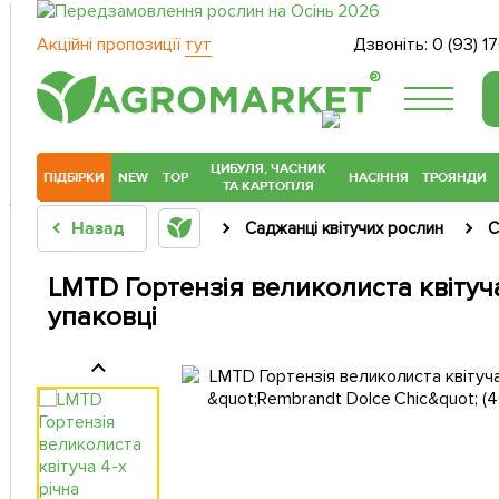
Акційні пропозиції
тут
Дзвоніть:
0 (93) 1
®
ЦИБУЛЯ, ЧАСНИК
ПІДБІРКИ
NEW
TOP
НАСІННЯ
ТРОЯНДИ
ТА КАРТОПЛЯ
Назад
Саджанці квітучих рослин
С
LMTD Гортензія великолиста квітуча 
упаковці