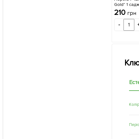
Gold" 1 сад
210
грн
-
Клю
Ест
Колір
Періо