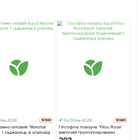
інь-2026
На Осінь-2026
Шви
187638
183665
емно-ліловий "Marshal
Гіпсофіла повзуча "Filou Rose"
Кле
 1 саджанець в упаковці
(квітучий ґрунтопокровник)
са
(Кореневище) 1 саджанець в