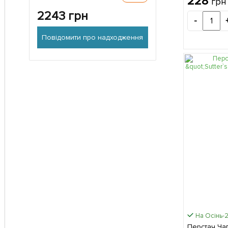
228
грн
2243
грн
-
Повідомити про надходження
На Осінь-
Перстач Чаг