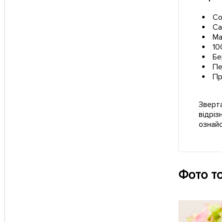
Со
Са
Ма
10
Бе
Пе
Пр
Зверта
відріз
ознай
Фото т