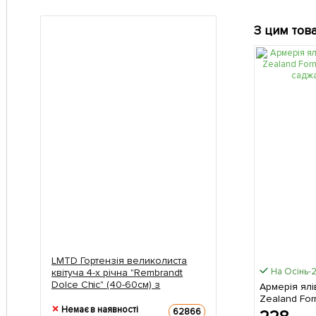
З цим тов
LMTD Гортензія великолиста
На Осінь-
квітуча 4-х річна "Rembrandt
Dolce Chic" (40-60см) з
Армерія ял
Нідерландів 1 саджанець в
Zealand For
упаковці
Немає в наявності
саджанець 
62866