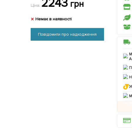
2243
грн
Ціна:
Немає в наявності
Повідомити про надходження
М
А
П
Н
У
M