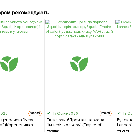
аром рекомендують
2026
На Осінь-2026
На Ос
188395
103458
івцеволиста "New
Ексклюзив! Троянда паркова
Бузок т
m" (Кореневище) 1
"Імперія кольору" (Empire of
Lannes"
в упаковці
color) (саджанець класу АА+)