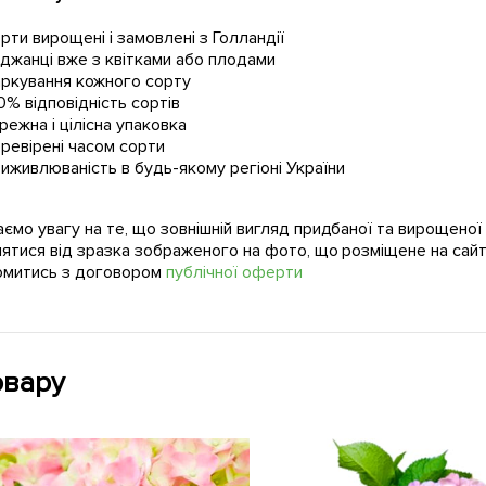
рти вирощені і замовлені з Голландії
джанці вже з квітками або плодами
ркування кожного сорту
0% відповідність сортів
режна і цілісна упаковка
ревірені часом сорти
иживлюваність в будь-якому регіоні України
ємо увагу на те, що зовнішній вигляд придбаної та вирощено
нятися від зразка зображеного на фото, що розміщене на сайт
омитись з договором
публічної оферти
овару