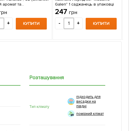
й аромат та
Galen" 1 саджанець в упаковці
Мир
ивний вигляд) 1
247
грн
грн
упа
ець в упаковці
2
+
-
+
КУПИТИ
КУПИТИ
-
Розташування
підходить для
висадки на
півдні
Тип клімату
помірний клімат