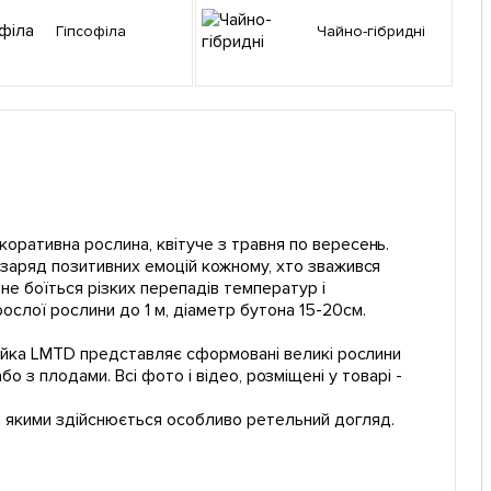
Гіпсофіла
Чайно-гібридні
екоративна рослина, квітуче з травня по вересень.
 заряд позитивних емоцій кожному, хто зважився
 не боїться різких перепадів температур і
ослої рослини до 1 м, діаметр бутона 15-20см.
інійка LMTD представляє сформовані великі рослини
я або з плодами. Всі фото і відео, розміщені у товарі -
а якими здійснюється особливо ретельний догляд.