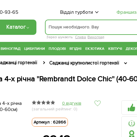
70-93-65
Відділ турботи
Франшиз
Каталог
Зараз шукають:
Слива
Виноград
ВИНОГРАД
ЦИБУЛИНИ
ПЛОДОВІ
ЯГІДНІ
ЕКЗОТИКА
КВІТУЧІ
ДЕКОР
аджанці гортензії
Саджанці крупнолистої гортензії
4-х річна "Rembrandt Dolce Chic" (40-6
0 відгуків
(загальний рейтинг: 0)
Артикул : 62866