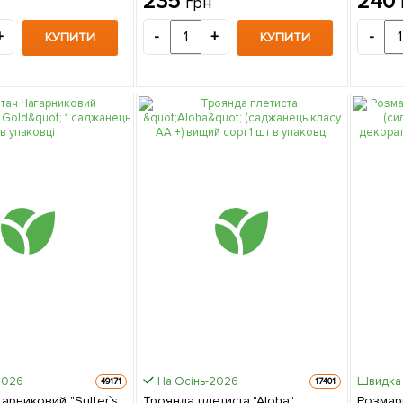
235
240
грн
вищий сорт 1 саджанець в
упаковці
+
-
+
-
КУПИТИ
КУПИТИ
2026
На Осінь-2026
Швидка 
49171
17401
арниковий "Sutter`s
Троянда плетиста "Aloha"
Розмари