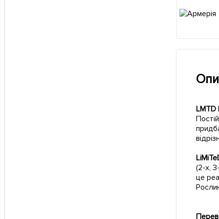
Опи
LMTD 
Постій
придба
відріз
LiMiTe
(2-х, 
це реа
Рослин
Перев