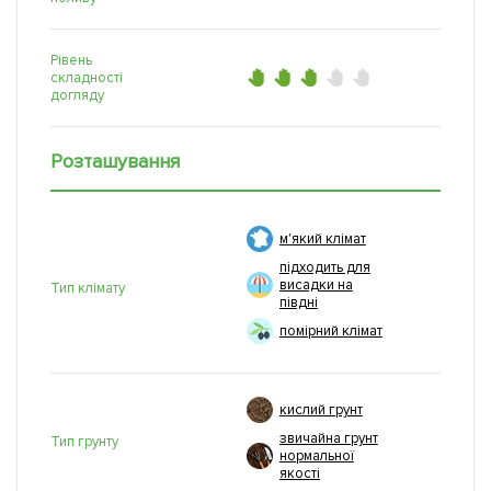
Рівень
складності
догляду
Розташування
м'який клімат
підходить для
висадки на
Тип клімату
півдні
помірний клімат
кислий грунт
звичайна грунт
Тип грунту
нормальної
якості