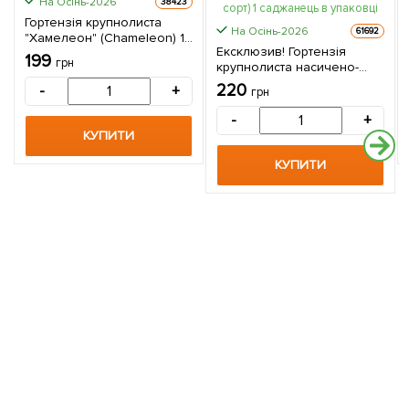
На Осінь-2026
38423
Гортензія крупнолиста
На Осінь-2026
61692
"Хамелеон" (Chameleon) 1
Ексклюзив! Гортензія
саджанець в упаковці
199
грн
крупнолиста насичено-
синя "Космічне тяжіння"
220
-
+
грн
(Cosmic attraction)
(преміальний,
-
+
хворобостійкий,
КУПИТИ
морозостійкий сорт) 1
саджанець в упаковці
КУПИТИ