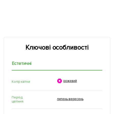
Ключові особливості
Естетичні

рожевий
Колір квітки
Період
липень-вересень
цвітіння