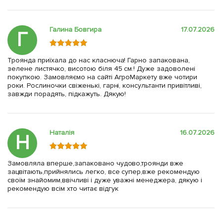
Галина Бовгира
17.07.2026
Г
Троянда приїхала до нас класнюча! Гарно запакована,
зелене листячко, висотою біля 45 см.! Дуже задоволені
покупкою. Замовляємо на сайті АгроМаркету вже чотири
роки. Рослиночки свіженькі, гарні, консультанти привітливі,
завжди порадять, підкажуть. Дякую!
Наталія
16.07.2026
Н
Замовляла вперше,запаковано чудово,троянди вже
зацвітають,прийнялись легко, все супер,вже рекомендую
своїм знайомим,ввічливі і дуже уважні менеджера, дякую і
рекомендую всім хто читає відгук