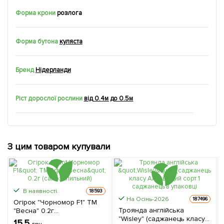
Форма крони
розлога
Форма бутона
куляста
Бренд
Нідерланди
Ріст дорослої рослини
від 0.4м до 0.5м
З цим товаром купували
В наявності.
18593
На Осінь-2026
187496
Огірок "Чорномор F1" ТМ
Троянда англійська
"Весна" 0.2г
"Wisley" (саджанець класу
(самозапильний)
15.5