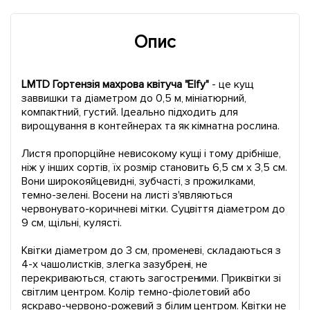
Опис
LMTD Гортензія махрова квітуча "Elfy"
- це кущ
заввишки та діаметром до 0,5 м, мініатюрний,
компактний, густий. Ідеально підходить для
вирощування в контейнерах та як кімнатна рослина.
Листя пропорційне невисокому кущі і тому дрібніше,
ніж у інших сортів, їх розмір становить 6,5 см х 3,5 см.
Вони широкояйцевидні, зубчасті, з прожилками,
темно-зелені. Восени на листі з'являються
червонувато-коричневі мітки. Суцвіття діаметром до
9 см, щільні, кулясті.
Квітки діаметром до 3 см, променеві, складаються з
4-х чашолистків, злегка зазубрені, не
перекриваються, стають загостреними. Приквітки зі
світлим центром. Колір темно-фіолетовий або
яскраво-червоно-рожевий з білим центром. Квітки не