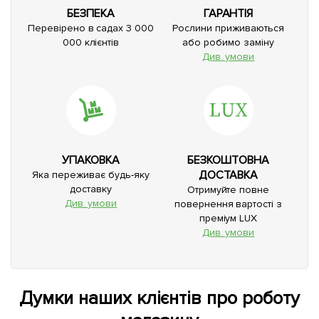
БЕЗПЕКА
ГАРАНТІЯ
Перевірено в садах 3 000
Рослини приживаються
000 клієнтів
або робимо заміну
Див. умови
УПАКОВКА
БЕЗКОШТОВНА
ДОСТАВКА
Яка переживає будь-яку
доставку
Отримуйте повне
Див. умови
повернення вартості з
преміум LUX
Див. умови
Думки наших клієнтів про роботу