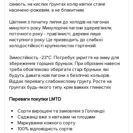
синіють, на кислих ґрунтах колір квітки стане
насичено-рожевим, а не блакитним.
Цвітіння з початку липня до холодів на пагонах
минулого року. Минулорічні пагони здерев'яніли,
поточного року - трав'янисті, деревні лише
наступного року. Це призводить до слабкої
холодостійкості крупнолистих гортензій.
Зимостійкість -23°C. Потребує укриття на зиму для
збереження торішніх бруньок. При обрізанні навесні
треба обов'язково зберігати старі бруньки, які
будуть давати нові пагони з безліччю кольорів.
Віддає перевагу слабокислому грунту. Росте на
ґрунтах будь-якого типу, крім важких глинистих
Переваги покупки LMTD
Сорти вирощені та замовлені з Голландії
Саджанці вже з квітками чи плодами
Маркування кожного сорту
100% відповідність сортів