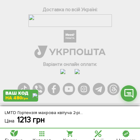
Доставка по всій Україні:
Фейсбук
Телеграм
Вайбер
Інстаграм
Варіанти онлайн оплати:
Онлайн чат
ВАШ КОД
НА 450
грн
LMTD Гортензія махрова квітуча 2-річна "Elfy" (25-35см)
Agromarket.Copyright © 2013-2026. Всі права захищені
1213
грн
Ціна