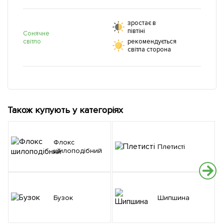
зростає в
півтіні
Сонячне
світло
рекомендується
світла сторона
Також купують у категоріях
Флокс
Плетисті
шилоподібний
Бузок
Шипшина