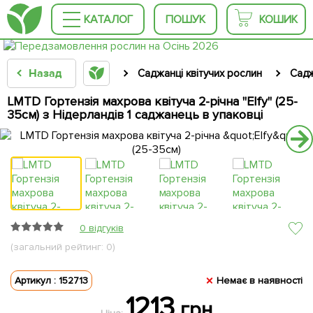
КАТАЛОГ
ПОШУК
КОШИК
Назад
Саджанці квітучих рослин
Садж
LMTD Гортензія махрова квітуча 2-річна "Elfy" (25-
35см) з Нідерландів 1 саджанець в упаковці
0 відгуків
(загальний рейтинг: 0)
Артикул : 152713
Немає в наявності
1213
грн