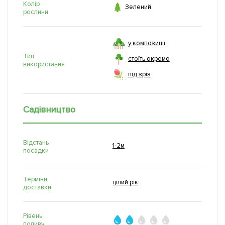
Колір

Зелений
рослини
у композиції
Тип
стоїть окремо
використання
під зріз
Садівництво
Відстань
1-2м
посадки
Терміни
цілий рік
доставки
Рівень
поливу