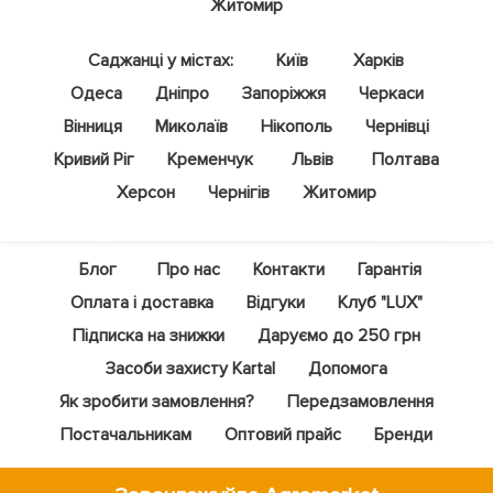
Житомир
Саджанці у містах:
Київ
Харків
Одеса
Дніпро
Запоріжжя
Черкаси
Вінниця
Миколаїв
Нікополь
Чернівці
Кривий Ріг
Кременчук
Львів
Полтава
Херсон
Чернігів
Житомир
Блог
Про нас
Контакти
Гарантія
Оплата і доставка
Відгуки
Клуб "LUX"
Підписка на знижки
Даруємо до 250 грн
Засоби захисту Kartal
Допомога
Як зробити замовлення?
Передзамовлення
Постачальникам
Оптовий прайс
Бренди