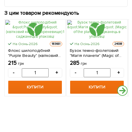
З цим товаром рекомендують
На Осінь-2026
На Осінь-2026
183661
24008
Флокс шилоподібний
Бузок темно-фіолетовий
"Purple Beauty" (квітковий
"Магія планети" (Magic of
килим) (Кореневище) 1
the planet) 1 саджанець в
215
285
грн
грн
саджанець в упаковці
упаковці
-
+
-
+
КУПИТИ
КУПИТИ