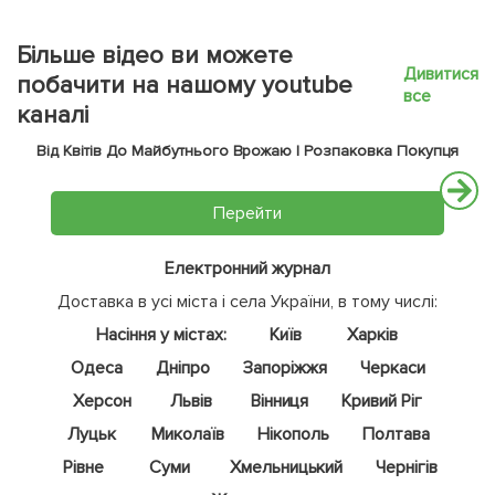
Більше відео ви можете
Дивитися
побачити на нашому youtube
все
каналі
Від Квітів До Майбутнього Врожаю | Розпаковка Покупця
Перейти
Електронний журнал
Доставка в усі міста і села України, в тому числі:
Насіння у містах:
Київ
Харків
Одеса
Дніпро
Запоріжжя
Черкаси
Херсон
Львів
Вінниця
Кривий Ріг
Луцьк
Миколаїв
Нікополь
Полтава
Рівне
Суми
Хмельницький
Чернігів