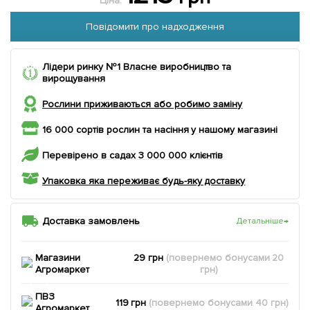
Ціна:
Повідомити про надходження
Лідери ринку №1 Власне виробництво та
вирощування
Рослини приживаються або робимо заміну
16 000 сортів рослин та насіння у нашому магазині
Перевірено в садах 3 000 000 клієнтів
Упаковка яка переживає будь-яку доставку
Доставка замовлень
Детальніше
→
Магазини
29 грн
(повернемо
бонусами
20
Агромаркет
грн)
ПВЗ
119 грн
(повернемо
бонусами
40
грн)
Агромаркет