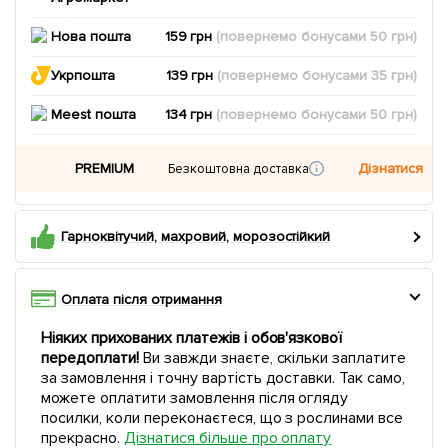
Нова пошта
159 грн
(повернемо
бонусами
50
грн)
Укрпошта
139 грн
(повернемо
бонусами
35
грн)
Meest пошта
134 грн
(повернемо
бонусами
50
грн)
PREMIUM
Дізнатися
Безкоштовна доставка
Гарноквітучий, махровий, морозостійкий
Оплата після отримання
Ніяких прихованих платежів і обов'язкової
передоплати!
Ви завжди знаєте, скільки заплатите
за замовлення і точну вартість доставки. Так само,
можете оплатити замовлення після огляду
посилки, коли переконаєтеся, що з рослинами все
прекрасно.
Дізнатися більше про оплату