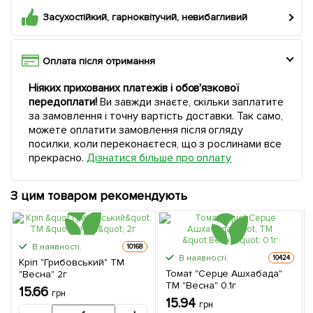
Засухостійкий, гарноквітучий, невибагливий
Оплата після отримання
Ніяких прихованих платежів і обов'язкової
передоплати!
Ви завжди знаєте, скільки заплатите
за замовлення і точну вартість доставки. Так само,
можете оплатити замовлення після огляду
посилки, коли переконаєтеся, що з рослинами все
прекрасно.
Дізнатися більше про оплату
З цим товаром рекомендують
В наявності.
10168
В наявності.
10424
Кріп "Грибовський" ТМ
Томат "Серце Ашхабада"
"Весна" 2г
ТМ "Весна" 0.1г
15.66
грн
15.94
грн