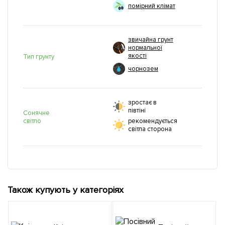
помірний клімат
звичайна грунт
нормальної
якості
Тип грунту
чорнозем
зростає в
півтіні
Сонячне
світло
рекомендується
світла сторона
Також купують у категоріях