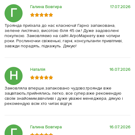
Галина Бовгира
17.07.2026
Г
Троянда приїхала до нас класнюча! Гарно запакована,
зелене листячко, висотою біля 45 см.! Дуже задоволені
покупкою. Замовляємо на сайті АгроМаркету вже чотири
роки. Рослиночки свіженькі, гарні, консультанти привітливі,
завжди порадять, підкажуть. Дякую!
Наталія
16.07.2026
Н
Замовляла вперше,запаковано чудово,троянди вже
зацвітають,прийнялись легко, все супер,вже рекомендую
своїм знайомим,ввічливі і дуже уважні менеджера, дякую і
рекомендую всім хто читає відгук
Галина Бовгира
16.07.2026
Г