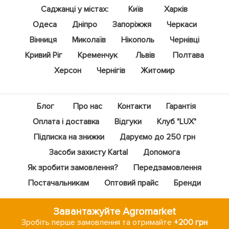
Саджанці у містах:
Київ
Харків
Одеса
Дніпро
Запоріжжя
Черкаси
Вінниця
Миколаїв
Нікополь
Чернівці
Кривий Ріг
Кременчук
Львів
Полтава
Херсон
Чернігів
Житомир
Блог
Про нас
Контакти
Гарантія
Оплата і доставка
Відгуки
Клуб "LUX"
Підписка на знижки
Даруємо до 250 грн
Засоби захисту Kartal
Допомога
Як зробити замовлення?
Передзамовлення
Постачальникам
Оптовий прайс
Бренди
Завантажуйте Agromarket
Зробіть перше замовлення та отримайте
+200 грн