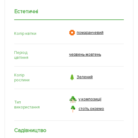
Естетичні

помаранчевий
Колір квітки
Період
червень-жовтень
цвітіння
Колір

Зелений
рослини
у композиції
Тип
використання
стоїть окремо
Садівництво