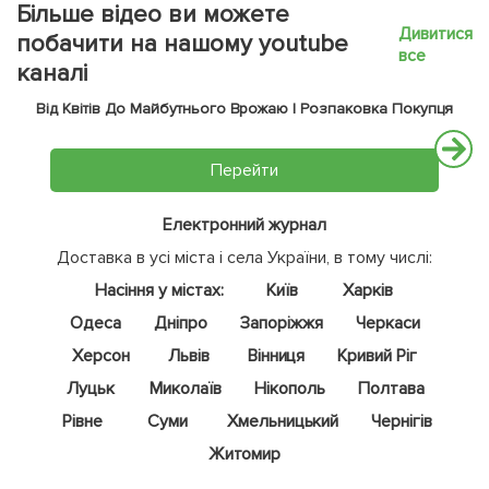
Більше відео ви можете
Дивитися
побачити на нашому youtube
все
каналі
Від Квітів До Майбутнього Врожаю | Розпаковка Покупця
Перейти
Електронний журнал
Доставка в усі міста і села України, в тому числі:
Насіння у містах:
Київ
Харків
Одеса
Дніпро
Запоріжжя
Черкаси
Херсон
Львів
Вінниця
Кривий Ріг
Луцьк
Миколаїв
Нікополь
Полтава
Рівне
Суми
Хмельницький
Чернігів
Житомир