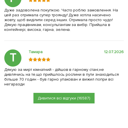
Дуже задоволена покупкою. Часто роблю замовлення. На
цей раз отримала супер троянду! Дуже хотіла насичено
жовту, щоб виділити серед інших. Отримала просто чудо!
Дякую працівникам, консультантам за вибір. Прийшла в
контейнері, висока, гарна, зелена.
Тамара
12.07.2026
Т
Дякую за мирт кімнатний - дійшов в гарному стані,не
дивлячись на те,що прийшлось рослини в пути знаходиться
більше 70 годин - був гарно упакован и вижил попри всі
негаразди
Дивитися всі відгуки (16587)