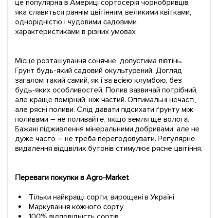
це популярна в Америці сортосерія чорнобривців,
яка славиться раннім цвітінням, великими квітками,
однорідністю і чудовими садовими
характеристиками в різних умовах.
Місце розташування сонячне, допустима півтінь.
Грунт будь-який садовий окультурений. Догляд
загалом такий самий, як і за всією клумбою, без
будь-яких особливостей. Полив зазвичай потрібний,
але краще помірний, ніж частий. Оптимальні нечасті,
але рясні поливи. Слід давати підсихати ґрунту між
поливами – не поливайте, якщо земля ще волога.
Бажані підживлення мінеральними добривами, але не
дуже часто – не треба перегодовувати. Регулярне
видалення відцвілих бутонів стимулює рясне цвітіння.
Переваги покупки в Agro-Market
Тільки найкращі сорти, вирощені в Україні
Маркування кожного сорту
100% відповідність сортів