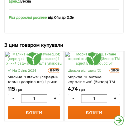
Бренд
Весна
Ріст дорослої рослини
від 0.1м до 0.3м
З цим товаром купували
На Осінь-2026
Швидка відправка
189475
21956
Малина "Ottawa" (середній
Морква "Шантане
термін дозрівання) 1-річний
королівська" (Зипер) ТМ
саджанець 1 шт в упаковці
"Весна" 5г
115
4.74
грн
грн
-
+
-
+
КУПИТИ
КУПИТИ