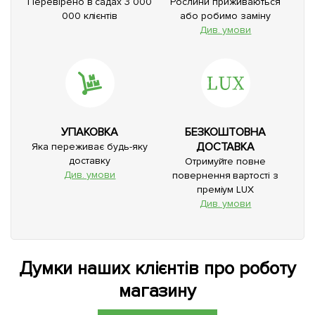
Перевірено в садах 3 000
Рослини приживаються
000 клієнтів
або робимо заміну
Див. умови
УПАКОВКА
БЕЗКОШТОВНА
ДОСТАВКА
Яка переживає будь-яку
доставку
Отримуйте повне
Див. умови
повернення вартості з
преміум LUX
Див. умови
Думки наших клієнтів про роботу
магазину