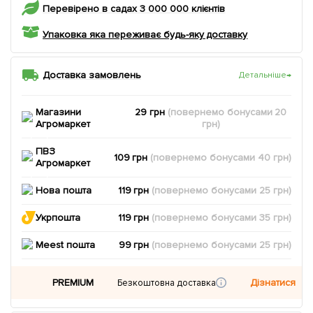
Перевірено в садах 3 000 000 клієнтів
Упаковка яка переживає будь-яку доставку
Доставка замовлень
Детальніше
→
Магазини
29 грн
(повернемо
бонусами
20
Агромаркет
грн)
ПВЗ
109 грн
(повернемо
бонусами
40
грн)
Агромаркет
Нова пошта
119 грн
(повернемо
бонусами
25
грн)
Укрпошта
119 грн
(повернемо
бонусами
35
грн)
Meest пошта
99 грн
(повернемо
бонусами
25
грн)
PREMIUM
Дізнатися
Безкоштовна доставка