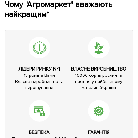
Чому "Агромаркет" вважають
найкращим*
ЛІДЕРИ РИНКУ №1
ВЛАСНЕ ВИРОБНИЦТВО
15 років з Вами
16000 сортів рослин та
Власне виробництво та
насіння у найбільшому
вирощування
магазині України
БЕЗПЕКА
ГАРАНТІЯ