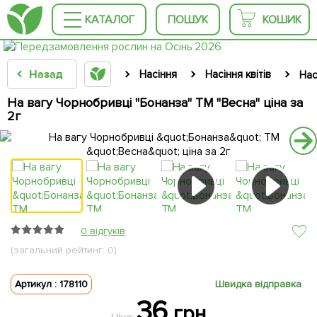
КАТАЛОГ
ПОШУК
КОШИК
Назад
Насіння
Насіння квітів
Нас
На вагу Чорнобривці "Бонанза" ТМ "Весна" ціна за
2г
0 відгуків
(загальний рейтинг: 0)
Артикул : 178110
Швидка відправка
36
грн