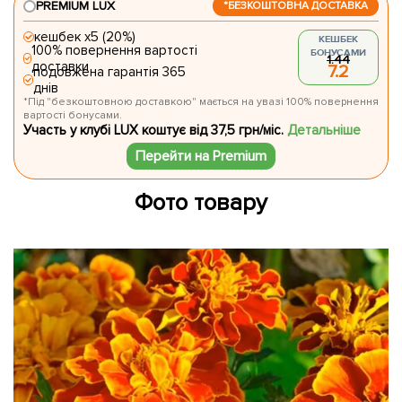
PREMIUM LUX
*БЕЗКОШТОВНА ДОСТАВКА
кешбек х5 (20%)
КЕШБЕК
100% повернення вартості
БОНУСАМИ
1.44
доставки
7.2
подовжена гарантія 365
днів
*Під "безкоштовною доставкою" мається на увазі 100% повернення
вартості бонусами.
Участь у клубі LUX коштує від 37,5 грн/міс.
Детальніше
Перейти на Premium
Фото товару