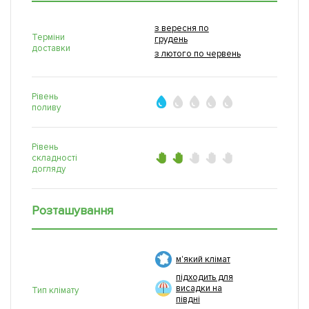
з вересня по
Терміни
грудень
доставки
з лютого по червень
Рівень
поливу
Рівень
складності
догляду
Розташування
м'який клімат
підходить для
висадки на
Тип клімату
півдні