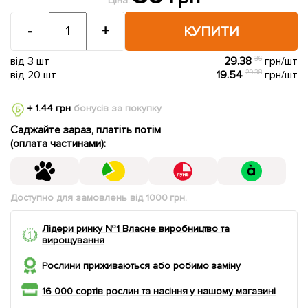
Ціна:
-
+
КУПИТИ
від 3 шт
29.38
36
грн/шт
від 20 шт
19.54
29.38
грн/шт
+ 1.44 грн
бонусів за покупку
Саджайте зараз, платіть потім
(оплата частинами):
Доступно для замовлень від 1000 грн.
Лідери ринку №1 Власне виробництво та
вирощування
Рослини приживаються або робимо заміну
16 000 сортів рослин та насіння у нашому магазині