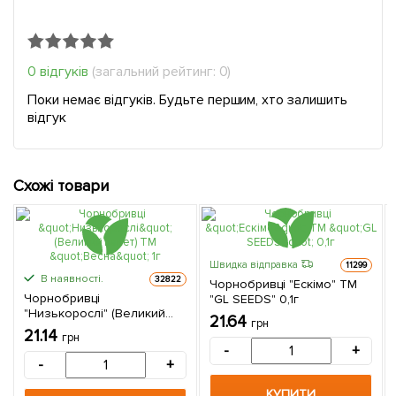
0 відгуків
(загальний рейтинг: 0)
Поки немає відгуків. Будьте першим, хто залишить
відгук
Схожі товари
Швидка відправка
11299
В наявності.
32822
Чорнобривці "Ескімо" ТМ
Чорнобривці
"GL SEEDS" 0,1г
"Низькорослі" (Великий
21.64
грн
пакет) ТМ "Весна" 1г
21.14
грн
-
+
-
+
КУПИТИ