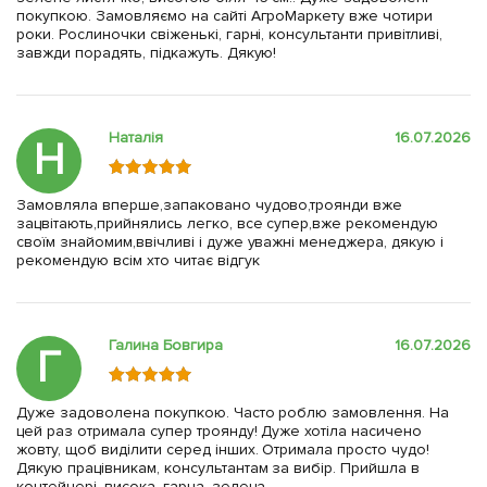
покупкою. Замовляємо на сайті АгроМаркету вже чотири
роки. Рослиночки свіженькі, гарні, консультанти привітливі,
завжди порадять, підкажуть. Дякую!
Наталія
16.07.2026
Н
Замовляла вперше,запаковано чудово,троянди вже
зацвітають,прийнялись легко, все супер,вже рекомендую
своїм знайомим,ввічливі і дуже уважні менеджера, дякую і
рекомендую всім хто читає відгук
Галина Бовгира
16.07.2026
Г
Дуже задоволена покупкою. Часто роблю замовлення. На
цей раз отримала супер троянду! Дуже хотіла насичено
жовту, щоб виділити серед інших. Отримала просто чудо!
Дякую працівникам, консультантам за вибір. Прийшла в
контейнері, висока, гарна, зелена.