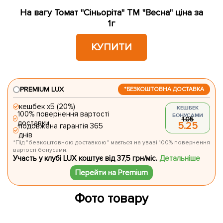
На вагу Томат "Сіньоріта" ТМ "Весна" ціна за
1г
КУПИТИ
PREMIUM LUX
*БЕЗКОШТОВНА ДОСТАВКА
кешбек х5 (20%)
КЕШБЕК
100% повернення вартості
БОНУСАМИ
1.05
доставки
5.25
подовжена гарантія 365
днів
*Під "безкоштовною доставкою" мається на увазі 100% повернення
вартості бонусами.
Участь у клубі LUX коштує від 37,5 грн/міс.
Детальніше
Перейти на Premium
Фото товару