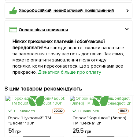
Хворобостійкий, невибагливий, полівітамінний
Оплата після отримання
Ніяких прихованих платежів і обов'язкової
передоплати!
Ви завжди знаєте, скільки заплатите
за замовлення і точну вартість доставки. Так само,
можете оплатити замовлення після огляду
посилки, коли переконаєтеся, що з рослинами все
прекрасно.
Дізнатися більше про оплату
З цим товаром рекомендують
В наявності.
В наявності.
22032
11867
Горох "Цукровий" ТМ
Огірок "Корнішон" (Зипер)
"Весна" 100г
ТМ "Весна" 2г
51
25.5
грн
грн