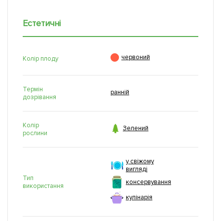
Естетичні

червоний
Колір плоду
Термін
ранній
дозрівання
Колір

Зелений
рослини
у свіжому
вигляді
Тип
консервування
використання
кулінарія