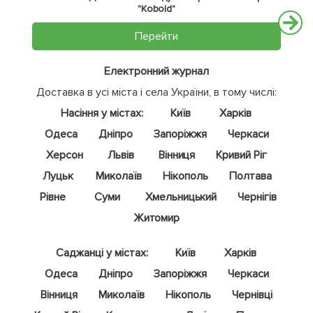
"Kobold"
Перейти
Електронний журнал
Доставка в усі міста і села України, в тому числі:
Насіння у містах:
Київ
Харків
Одеса
Дніпро
Запоріжжя
Черкаси
Херсон
Львів
Вінниця
Кривий Ріг
Луцьк
Миколаїв
Нікополь
Полтава
Рівне
Суми
Хмельницький
Чернігів
Житомир
Саджанці у містах:
Київ
Харків
Одеса
Дніпро
Запоріжжя
Черкаси
Вінниця
Миколаїв
Нікополь
Чернівці