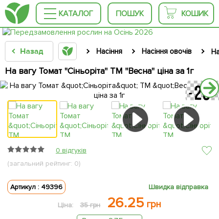
КАТАЛОГ
ПОШУК
КОШИК
Назад
Насіння
Насіння овочів
На
На вагу Томат "Сіньоріта" ТМ "Весна" ціна за 1г
0 відгуків
(загальний рейтинг: 0)
Артикул : 49396
Швидка відправка
26.25
грн
Ціна:
35 грн