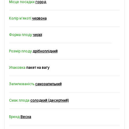
Місце посадки
город
Колір м'якоті
червона
Форма плоду
черрі
Розмір плоду
дрібноплідний
Упаковка
пакет на вагу
Запилюваність
самозапильний
Смак плода
солодкий (десертний)
Бренд
Весна