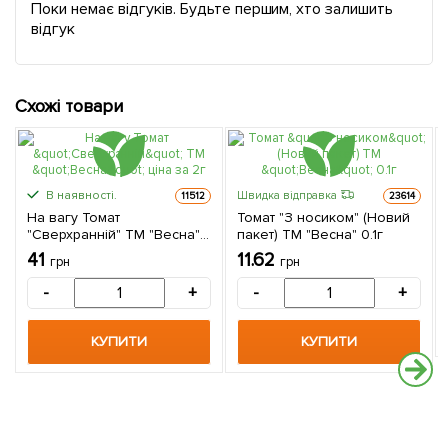
Поки немає відгуків. Будьте першим, хто залишить
відгук
Схожі товари
В наявності.
Швидка відправка
11512
23614
На вагу Томат
Томат "З носиком" (Новий
"Сверхранній" ТМ "Весна"
пакет) ТМ "Весна" 0.1г
ціна за 2г
41
11.62
грн
грн
-
+
-
+
КУПИТИ
КУПИТИ