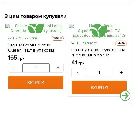
З цим товаром купували
На Осінь-2026
176131
В наявності.
13359
Лілія Махрова "Lotus
На вагу Салат "Рукола" ТМ
Queen" 1 шт в упаковці
"Весна" ціна за 10г
165
грн
41
грн
-
+
-
+
КУПИТИ
КУПИТИ