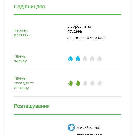
Садівництво
з вересня по
Терміни
грудень
доставки
з лютого по червень
Рівень
поливу
Рівень
складності
догляду
Розташування
м'який клімат