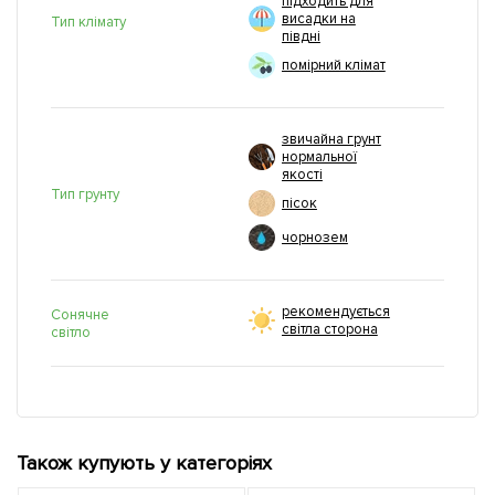
підходить для
висадки на
Тип клімату
півдні
помірний клімат
звичайна грунт
нормальної
якості
Тип грунту
пісок
чорнозем
рекомендується
Сонячне
світла сторона
світло
Також купують у категоріях