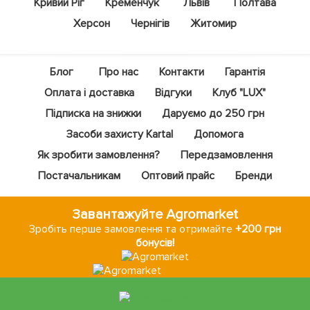
Кривий Ріг
Кременчук
Львів
Полтава
Херсон
Чернігів
Житомир
Блог
Про нас
Контакти
Гарантія
Оплата і доставка
Відгуки
Клуб "LUX"
Підписка на знижки
Даруємо до 250 грн
Засоби захисту Kartal
Допомога
Як зробити замовлення?
Передзамовлення
Постачальникам
Оптовий прайс
Бренди
Завантажуйте Agromarket
Зробіть перше замовлення та отримайте
+200 грн
бонусів!