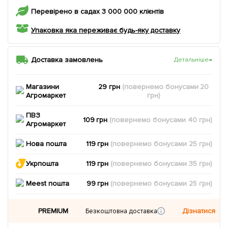
Перевірено в садах 3 000 000 клієнтів
Упаковка яка переживає будь-яку доставку
Доставка замовлень
Детальніше
→
Магазини
29 грн
(повернемо
бонусами
20
Агромаркет
грн)
ПВЗ
109 грн
(повернемо
бонусами
40
грн)
Агромаркет
Нова пошта
119 грн
(повернемо
бонусами
25
грн)
Укрпошта
119 грн
(повернемо
бонусами
35
грн)
Meest пошта
99 грн
(повернемо
бонусами
25
грн)
PREMIUM
Дізнатися
Безкоштовна доставка