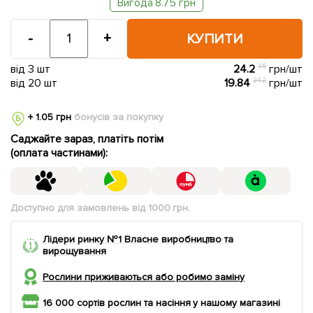
Вигода 8.75 грн
-
+
КУПИТИ
від 3 шт
24.2
35
грн/шт
від 20 шт
19.84
24.2
грн/шт
+ 1.05 грн
бонусів за покупку
Саджайте зараз, платіть потім
(оплата частинами):
Доступно для замовлень від 1000 грн.
Лідери ринку №1 Власне виробництво та
вирощування
Рослини приживаються або робимо заміну
16 000 сортів рослин та насіння у нашому магазині