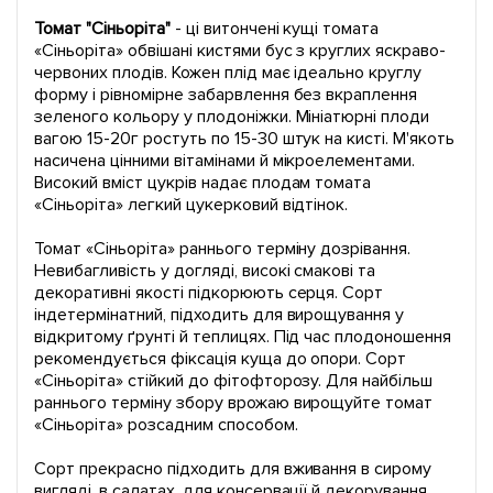
Томат "Сіньоріта"
- ці витончені кущі томата
«Сіньоріта» обвішані кистями бус з круглих яскраво-
червоних плодів. Кожен плід має ідеально круглу
форму і рівномірне забарвлення без вкраплення
зеленого кольору у плодоніжки. Мініатюрні плоди
вагою 15-20г ростуть по 15-30 штук на кисті. М'якоть
насичена цінними вітамінами й мікроелементами.
Високий вміст цукрів надає плодам томата
«Сіньоріта» легкий цукерковий відтінок.
Томат «Сіньоріта» раннього терміну дозрівання.
Невибагливість у догляді, високі смакові та
декоративні якості підкорюють серця. Сорт
індетермінатний, підходить для вирощування у
відкритому ґрунті й теплицях. Під час плодоношення
рекомендується фіксація куща до опори. Сорт
«Сіньоріта» стійкий до фітофторозу. Для найбільш
раннього терміну збору врожаю вирощуйте томат
«Сіньоріта» розсадним способом.
Сорт прекрасно підходить для вживання в сирому
вигляді, в салатах, для консервації й декорування