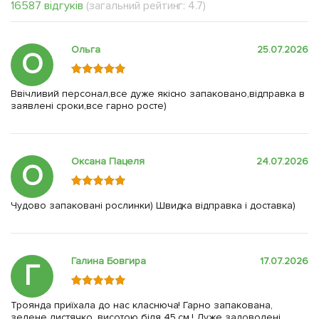
16587 відгуків
(загальний рейтинг: 4.7)
Ольга
25.07.2026
О
Ввічливий персонал,все дуже якісно запаковано,відправка в
заявлені сроки,все гарно росте)
Оксана Пацеля
24.07.2026
О
Чудово запаковані рослинки) Швидка відправка і доставка)
Галина Бовгира
17.07.2026
Г
Троянда приїхала до нас класнюча! Гарно запакована,
зелене листячко, висотою біля 45 см.! Дуже задоволені