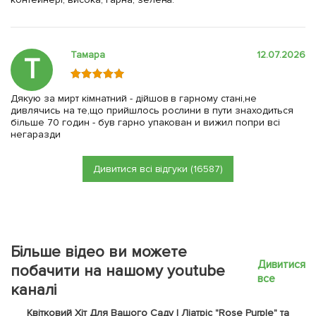
Тамара
12.07.2026
Т
Дякую за мирт кімнатний - дійшов в гарному стані,не
дивлячись на те,що прийшлось рослини в пути знаходиться
більше 70 годин - був гарно упакован и вижил попри всі
негаразди
Дивитися всі відгуки (16587)
Більше відео ви можете
Дивитися
побачити на нашому youtube
все
каналі
Квітковий Хіт Для Вашого Саду | Ліатріс "Rose Purple" та