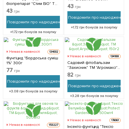
біопрепарат "Стим БІО" ТМ
43
грн
"Biozavod" 300мл
43
грн
Повідомити про надходження
Повідомити про надходження
+
1.72
грн бонусів за покупку
+
1.72
грн бонусів за покупку
Немає в наявності
134002
Немає в наявності
134188
Фунгіцид "Бордоська суміш
Садовий фітобальзам
1%" 300г
"Захисник" ТМ "Агромаксі"
77
грн
150г
82
грн
Повідомити про надходження
Повідомити про надходження
+
3.08
грн бонусів за покупку
+
3.28
грн бонусів за покупку
Немає в наявності
179061
Немає в наявності
153227
Інсекто-фунгіцид "Тексіо