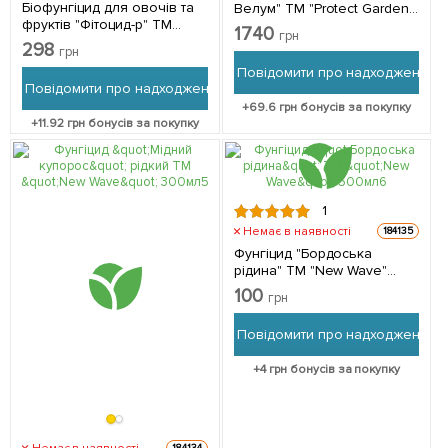
Біофунгіцид для овочів та
Велум" ТМ "Protect Garden"
фруктів "Фітоцид-р" ТМ
500мл
1740
грн
"Жива Земля" 500мл
298
грн
Повідомити про надходження
Повідомити про надходження
+
69.6
грн бонусів за покупку
+
11.92
грн бонусів за покупку
1
Немає в наявності
184135
Фунгіцид "Бордоська
рідина" ТМ "New Wave"
500мл
100
грн
Повідомити про надходження
+
4
грн бонусів за покупку