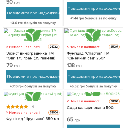
90
грн
Повідомити про надходження
Повідомити про надходження
+
1.44
грн бонусів за покупку
+
3.6
грн бонусів за покупку
Немає в наявності
Немає в наявності
24722
35007
Захист виноградника ТМ
Фунгіцид "Спартак" ТМ
"Ові" 175 грам (35 пакетів)
"Сімейний сад" 250г
79
138
грн
грн
Повідомити про надходження
Повідомити про надходження
+
3.16
грн бонусів за покупку
+
5.52
грн бонусів за покупку
Немає в наявності
38196
4
Сода кальцинована 500г
Немає в наявності
36054
Фунгіцид "бруньках" 350 мл
65
грн