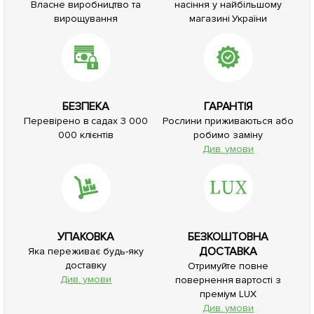
Власне виробництво та
насіння у найбільшому
вирощування
магазині України
БЕЗПЕКА
ГАРАНТІЯ
Перевірено в садах 3 000
Рослини приживаються або
000 клієнтів
робимо заміну
Див. умови
УПАКОВКА
БЕЗКОШТОВНА
ДОСТАВКА
Яка переживає будь-яку
доставку
Отримуйте повне
Див. умови
повернення вартості з
преміум LUX
Див. умови