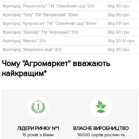
Фунгіцид "Ремонталь" ТМ "Сімейний сад" 25г
Від 43 грн.
Фунгіцид "Тату" ТМ "Белреахім" 30мл
Від 36 грн.
Фунгіцид "Купроксат" ТМ "Сімейний сад" 50мл
Від 59 грн.
Фунгіцид "Знахар" ТМ "Агромакс" 30г
Від 43 грн.
Фунгіцид "Микал" 30г
Від 23.91 грн.
Фунгіцид "Хлорокис міді" 40г
Від 45 грн.
Чому "Агромаркет" вважають
найкращим*
ЛІДЕРИ РИНКУ №1
ВЛАСНЕ ВИРОБНИЦТВО
15 років з Вами
16000 сортів рослин та