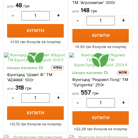
ТМ "Агрохімпак" 300г
48
грн
ціна
148
грн
ціна
-
+
-
+
КУПИТИ
КУПИТИ
+
1.92
грн бонусів за покупку
+
5.92
грн бонусів за покупку
Швидка відправка
147892
Швидка відправка
86558
Фунгіцид "Шавіт Ф" ТМ
Фунгіцид "Ридоміл Голд" ТМ
"ADAMA" 100г
"Syngenta" 250г
318
грн
ціна
557
грн
ціна
-
+
-
+
КУПИТИ
КУПИТИ
+
12.72
грн бонусів за покупку
+
22.28
грн бонусів за покупку