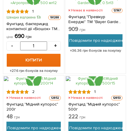
Немає в наявності
12567
1
Фунгіцид "Превікур
Швидка відправка
191288
Енерджі" ТМ "Bayer Garden"
Фунгіцид, бактерицид
0.5л
909
контактної дії «Біошок» ТМ
грн
«Агропромника» 500 мл
690
грн
ціна
Повідомити про надходження
-
+
+
36.36
грн бонусів за покупку
КУПИТИ
+
27.6
грн бонусів за покупку
2
1
Немає в наявності
Немає в наявності
12852
12853
Фунгіцид "Мідний купорос"
Фунгіцид "Мідний купорос"
200г
500г
48
222
грн
грн
Повідомити про надходження
Повідомити про надходження