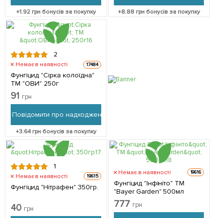
+
1.92
грн бонусів за покупку
+
8.88
грн бонусів за покупку
2
Немає в наявності
17484
Фунгіцид "Сірка колоїдна"
ТМ "ОВИ" 250г
91
грн
Повідомити про надходження
+
3.64
грн бонусів за покупку
1
Немає в наявності
19616
Немає в наявності
19615
Фунгіцид "Інфініто" ТМ
Фунгіцид "Нітрафен" 350гр.
"Bayer Garden" 500мл
777
грн
40
грн