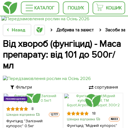
КАТАЛОГ
ПОШУК
КОШИК
Назад
Добрива та захист
Засоби зах
Від хвороб (фунгіцид) - Маса
препарату: від 101 до 500г/
мл
Фільтри
сортування
РЕКОМЕНДУЄМО
8
18
Швидка відправка
12777
Швидка відправка
49033
Фунгіцид "Залізний
Фунгіцид "Мідний купорос"
купорос" 0.5кг