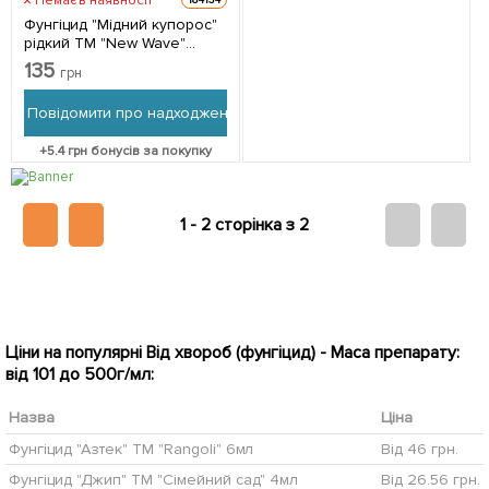
Немає в наявності
184134
Фунгіцид "Мідний купорос"
рідкий ТМ "New Wave"
300мл
135
грн
Повідомити про надходження
+
5.4
грн бонусів за покупку
1 -
2 сторінка з 2
Ціни на популярні Від хвороб (фунгіцид) - Маса препарату:
від 101 до 500г/мл:
Назва
Ціна
Фунгіцид "Азтек" ТМ "Rangoli" 6мл
Від 46 грн.
Фунгіцид "Джип" ТМ "Сімейний сад" 4мл
Від 26.56 грн.