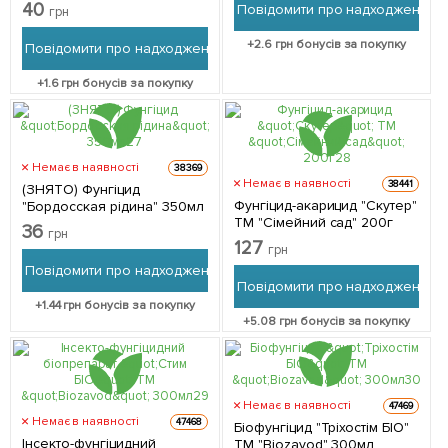
40
Повідомити про надходження
грн
+
2.6
грн бонусів за покупку
Повідомити про надходження
+
1.6
грн бонусів за покупку
Немає в наявності
38369
Немає в наявності
38441
(ЗНЯТО) Фунгіцид
Фунгіцид-акарицид "Скутер"
"Бордосская рідина" 350мл
ТМ "Сімейний сад" 200г
36
грн
127
грн
Повідомити про надходження
Повідомити про надходження
+
1.44
грн бонусів за покупку
+
5.08
грн бонусів за покупку
Немає в наявності
47469
Немає в наявності
47468
Біофунгіцид "Тріхостім БІО"
Інсекто-фунгіцидний
ТМ "Biozavod" 300мл