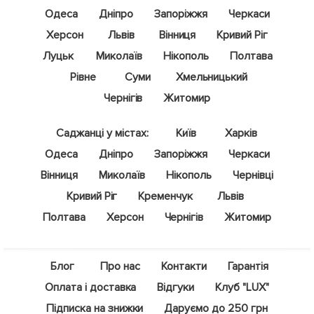
Одеса
Дніпро
Запоріжжя
Черкаси
Херсон
Львів
Вінниця
Кривий Ріг
Луцьк
Миколаїв
Нікополь
Полтава
Рівне
Суми
Хмельницький
Чернігів
Житомир
Саджанці у містах:
Київ
Харків
Одеса
Дніпро
Запоріжжя
Черкаси
Вінниця
Миколаїв
Нікополь
Чернівці
Кривий Ріг
Кременчук
Львів
Полтава
Херсон
Чернігів
Житомир
Блог
Про нас
Контакти
Гарантія
Оплата і доставка
Відгуки
Клуб "LUX"
Підписка на знижки
Даруємо до 250 грн