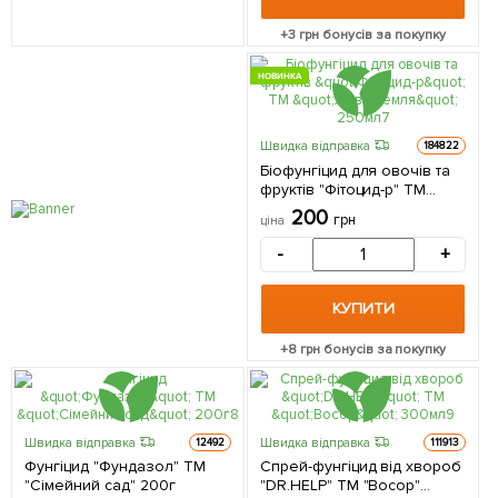
+
3
грн бонусів за покупку
НОВИНКА
Швидка відправка
184822
Біофунгіцид для овочів та
фруктів "Фітоцид-р" ТМ
"Жива Земля" 250мл
200
грн
ціна
-
+
КУПИТИ
+
8
грн бонусів за покупку
Швидка відправка
Швидка відправка
12492
111913
Фунгіцид "Фундазол" ТМ
Спрей-фунгіцид від хвороб
"Сімейний сад" 200г
"DR.HELP" ТМ "Восор"