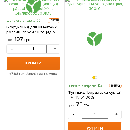
Швидка відправка
152726
Біофунгіцид для кімнатних
рослин, спрей "Фітоцид-р"
ТМ "Жива Земля" 300мл
197
грн
ціна
-
+
КУПИТИ
+
7.88
грн бонусів за покупку
Швидка відправка
184542
Фунгіцид "Бордоська суміш"
ТМ "Kilo" 300г
75
грн
ціна
-
+
КУПИТИ