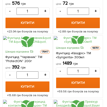
300мл
576
72
грн
грн
ціна
ціна
-
+
-
+
КУПИТИ
КУПИТИ
+
23.04
грн бонусів за покупку
+
2.88
грн бонусів за покупку
Швидка відправка
190701
Швидка відправка
176417
Фунгіцид «Квадріс» ТМ
Фунгіцид "Чарівник" ТМ
«Syngenta» 300мл
"ProtectON" 200г
1489
грн
ціна
392
грн
ціна
-
+
-
+
КУПИТИ
КУПИТИ
+
59.56
грн бонусів за покупку
+
15.68
грн бонусів за покупку