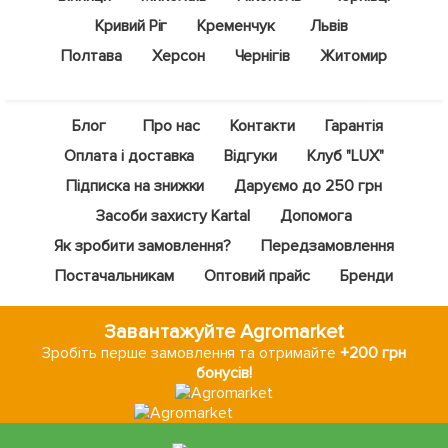
Кривий Ріг
Кременчук
Львів
Полтава
Херсон
Чернігів
Житомир
Блог
Про нас
Контакти
Гарантія
Оплата і доставка
Відгуки
Клуб "LUX"
Підписка на знижки
Даруємо до 250 грн
Засоби захисту Kartal
Допомога
Як зробити замовлення?
Передзамовлення
Постачальникам
Оптовий прайс
Бренди
Завантажуйте Agromarket
Зробіть перше замовлення та отримайте
+200 грн
бонусів!