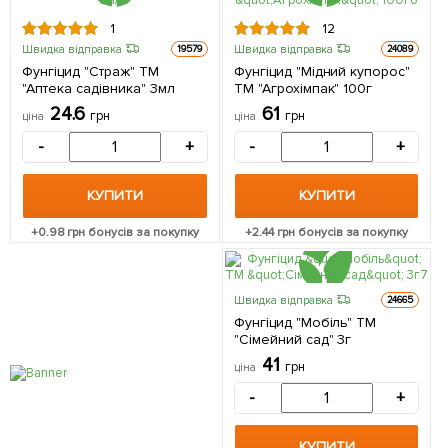
1
12
Швидка відправка
Швидка відправка
19579
24089
Фунгіцид "Страж" ТМ
Фунгіцид "Мідний купорос"
"Аптека садівника" 3мл
ТМ "Агрохімпак" 100г
24.6
61
грн
грн
ціна
ціна
-
+
-
+
КУПИТИ
КУПИТИ
+
0.98
грн бонусів за покупку
+
2.44
грн бонусів за покупку
Швидка відправка
24665
Фунгіцид "Мобіль" ТМ
"Сімейний сад" 3г
41
грн
ціна
-
+
КУПИТИ