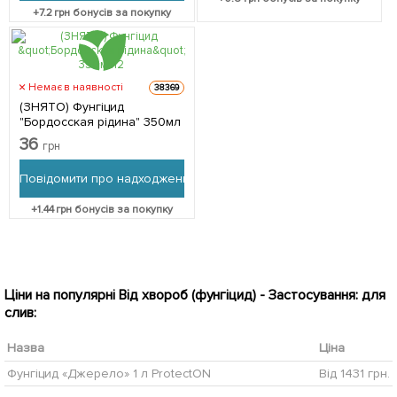
+
7.2
грн бонусів за покупку
Немає в наявності
38369
(ЗНЯТО) Фунгіцид
"Бордосская рідина" 350мл
36
грн
Повідомити про надходження
+
1.44
грн бонусів за покупку
Ціни на популярні Від хвороб (фунгіцид) - Застосування: для
слив:
Назва
Ціна
Фунгіцид «Джерело» 1 л ProtectON
Від 1431 грн.