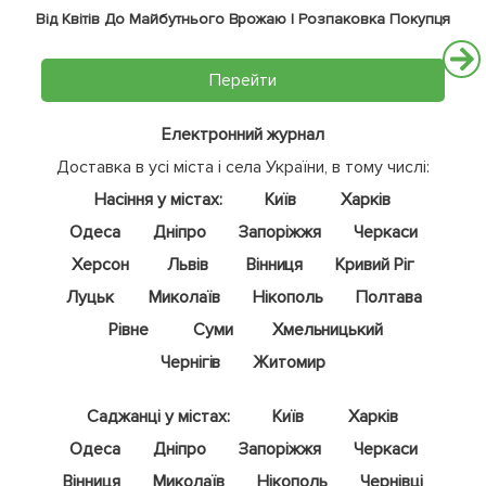
Від Квітів До Майбутнього Врожаю | Розпаковка Покупця
Перейти
Електронний журнал
Доставка в усі міста і села України, в тому числі:
Насіння у містах:
Київ
Харків
Одеса
Дніпро
Запоріжжя
Черкаси
Херсон
Львів
Вінниця
Кривий Ріг
Луцьк
Миколаїв
Нікополь
Полтава
Рівне
Суми
Хмельницький
Чернігів
Житомир
Саджанці у містах:
Київ
Харків
Одеса
Дніпро
Запоріжжя
Черкаси
Вінниця
Миколаїв
Нікополь
Чернівці