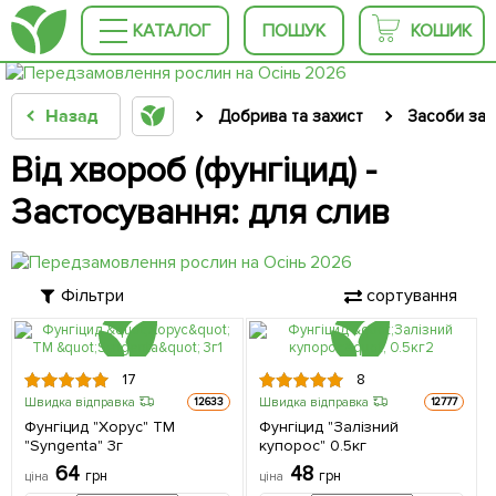
КАТАЛОГ
ПОШУК
КОШИК
Назад
Добрива та захист
Засоби зах
Від хвороб (фунгіцид) -
Застосування: для слив
Фільтри
сортування
17
8
Швидка відправка
Швидка відправка
12633
12777
Фунгіцид "Хорус" ТМ
Фунгіцид "Залізний
"Syngenta" 3г
купорос" 0.5кг
64
48
грн
грн
ціна
ціна