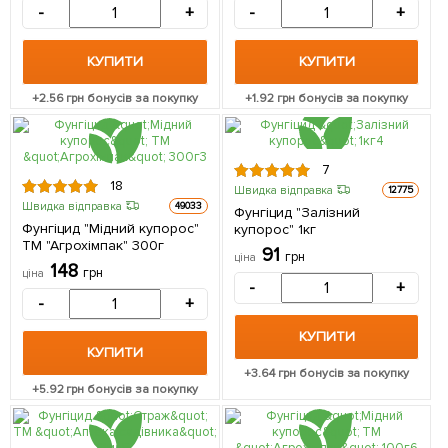
-
+
-
+
КУПИТИ
КУПИТИ
+
2.56
грн бонусів за покупку
+
1.92
грн бонусів за покупку
7
18
Швидка відправка
12775
Швидка відправка
49033
Фунгіцид "Залізний
Фунгіцид "Мідний купорос"
купорос" 1кг
ТМ "Агрохімпак" 300г
91
грн
ціна
148
грн
ціна
-
+
-
+
КУПИТИ
КУПИТИ
+
3.64
грн бонусів за покупку
+
5.92
грн бонусів за покупку