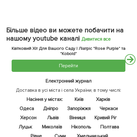
Більше відео ви можете побачити на
нашому youtube каналі
Дивитися все
Квітковий Хіт Для Вашого Саду | Ліатріс "Rose Purple" та
"Kobold"
Перейти
Електронний журнал
Доставка в усі міста і села України, в тому числі:
Насіння у містах:
Київ
Харків
Одеса
Дніпро
Запоріжжя
Черкаси
Херсон
Львів
Вінниця
Кривий Ріг
Луцьк
Миколаїв
Нікополь
Полтава
Рівне
Суми
Хмельницький