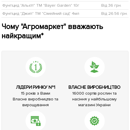
Фунгіцид "Альєтт" ТМ "Bayer Garden" 10г
Від 36 грн.
Фунгіцид "Джип" ТМ "Сімейний сад" 4мл
Від 26.56 грн.
Чому "Агромаркет" вважають
найкращим*
ЛІДЕРИ РИНКУ №1
ВЛАСНЕ ВИРОБНИЦТВО
15 років з Вами
16000 сортів рослин та
Власне виробництво та
насіння у найбільшому
вирощування
магазині України