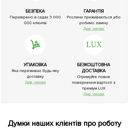
БЕЗПЕКА
ГАРАНТІЯ
Перевірено в садах 3 000
Рослини приживаються або
000 клієнтів
робимо заміну
Див. умови
УПАКОВКА
БЕЗКОШТОВНА
ДОСТАВКА
Яка переживає будь-яку
доставку
Отримуйте повне
Див. умови
повернення вартості з
преміум LUX
Див. умови
Думки наших клієнтів про роботу