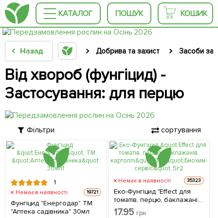
КАТАЛОГ
ПОШУК
КОШИК
Назад
Добрива та захист
Засоби зах
Від хвороб (фунгіцид) -
Застосування: для перцю
Фільтри
сортування
Немає в наявності
35323
1
Еко-Фунгіцид "Effect для
Немає в наявності
19721
томатів, перцю, баклажанів,
Фунгіцид "Енергодар" ТМ
картоплі" ТМ "Биохим-
17.95
"Аптека садівника" 30мл
грн
сервіс" 5г