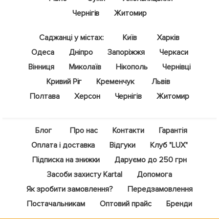
Чернігів
Житомир
Саджанці у містах:
Київ
Харків
Одеса
Дніпро
Запоріжжя
Черкаси
Вінниця
Миколаїв
Нікополь
Чернівці
Кривий Ріг
Кременчук
Львів
Полтава
Херсон
Чернігів
Житомир
Блог
Про нас
Контакти
Гарантія
Оплата і доставка
Відгуки
Клуб "LUX"
Підписка на знижки
Даруємо до 250 грн
Засоби захисту Kartal
Допомога
Як зробити замовлення?
Передзамовлення
Постачальникам
Оптовий прайс
Бренди