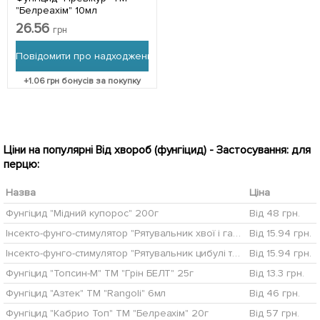
"Белреахім" 10мл
26.56
грн
Повідомити про надходження
+
1.06
грн бонусів за покупку
Ціни на популярні Від хвороб (фунгіцид) - Застосування: для
перцю:
Назва
Ціна
Фунгіцид "Мідний купорос" 200г
Від 48 грн.
Інсекто-фунго-стимулятор "Рятувальник хвої і газону" ТМ "Белреахім" 15мл
Від 15.94 грн.
Інсекто-фунго-стимулятор "Рятувальник цибулі та часнику" ТМ "Белреахім" 15мл
Від 15.94 грн.
Фунгіцид "Топсин-М" ТМ "Грін БЕЛТ" 25г
Від 13.3 грн.
Фунгіцид "Азтек" ТМ "Rangoli" 6мл
Від 46 грн.
Фунгіцид "Кабрио Топ" ТМ "Белреахім" 20г
Від 57 грн.