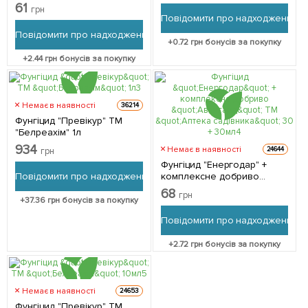
61
грн
Повідомити про надходження
Повідомити про надходження
+
0.72
грн бонусів за покупку
+
2.44
грн бонусів за покупку
Немає в наявності
36214
Фунгіцид "Превікур" ТМ
"Белреахім" 1л
934
Немає в наявності
24644
грн
Фунгіцид "Енергодар" +
Повідомити про надходження
комплексне добриво
"Авангард" ТМ "Аптека
68
грн
садівника" 30 + 30мл
+
37.36
грн бонусів за покупку
Повідомити про надходження
+
2.72
грн бонусів за покупку
Немає в наявності
24653
Фунгіцид "Превікур" ТМ