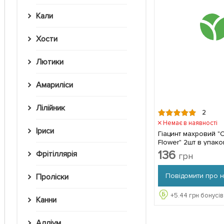
Кали
Хости
Лютики
Амариліси
Лілійник
2
Немає в наявності
Іриси
Гіацинт махровий "
Flower" 2шт в упако
136
Фрітіллярія
грн
Повідомити про 
Проліски
+
5.44
грн бонусів
Канни
Алліум