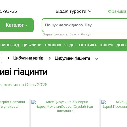
70-93-65
Відділ турботи
Франшиз
Каталог
Зараз шукають:
Бузок
Ялиця
ВИНОГРАД
ЦИБУЛИНИ
ПЛОДОВІ
ЯГІДНІ
ЕКЗОТИКА
КВІТУЧІ
ДЕКОР
Цибулини квітів
Цибулини гіацинта
ві гіацинти