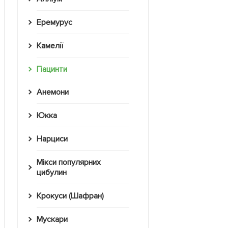
Еремурус
Камелії
Гіацинти
Анемони
Юкка
Нарциси
Мікси популярних
цибулин
Крокуси (Шафран)
Мускари