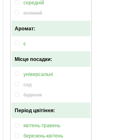
помаранчевий
середній
бузковий
великий
Аромат:
є
Місце посадки:
універсальні
сад
будинок
Період цвітіння:
квітень-травень
березень-квітень