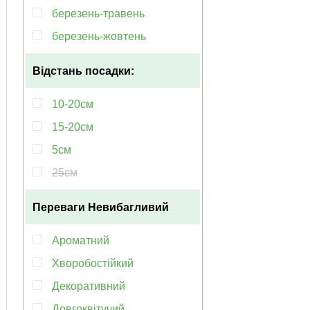
березень-травень
березень-жовтень
Відстань посадки:
10-20см
15-20см
5см
25см
Переваги
Невибагливий
Ароматний
Хворобостійкий
Декоративний
Довгоквітучий