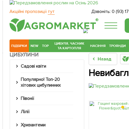
Акційні пропозиції
тут
Дзвоніть:
0 (93) 1
®
ЦИБУЛЯ, ЧАСНИК
ПІДБІРКИ
NEW
TOP
НАСІННЯ
ТРОЯНДИ
ТА КАРТОПЛЯ
ЦИБУЛИНИ
Назад
Садові квіти
Невибагли
Популярно! Топ-20
хітових цибулинних
Півонії
Лілії
Хризантеми