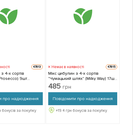
вності
Немає в наявності
47813
47815
 з 4-х сортів
Мікс цибулин з 4-х сортів
Prosecco) 9шт
"Чумацький шлях" (Milky Way) 17шт
цибулин
485
грн
и про надходження
Повідомити про надходження
 бонусів за покупку
+
19.4
грн бонусів за покупку