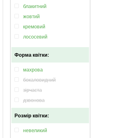
блакитний
жовтий
кремовий
лососевий
рiзнобарвний
Форма квітки:
пурпурний
рожевий
махрова
синій
бокаловидний
фіолетовий
зірчаста
бордовий
дзвонова
кораловий
Розмір квітки:
червоний
лілово-блакитний
невеликий