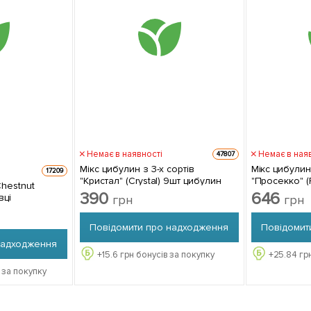
Немає в наявності
Немає в ная
47807
Мікс цибулин з 3-х сортів
Мікс цибулин
17209
"Кристал" (Crystal) 9шт цибулин
"Просекко" (
Chestnut
цибулин
390
646
вці
грн
грн
Повідомити про надходження
Повідомит
надходження
+
15.6
грн бонусів за покупку
+
25.84
грн
 за покупку