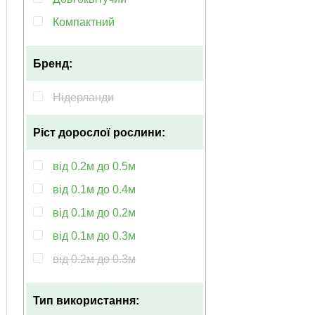
Компактний
Гарноквітучий
Бренд:
Махровий
Багаторічний
Нідерланди
Морозостійкий
Ріст дорослої рослини:
Невибагливий
Рясноквітучий
від 0.2м до 0.5м
Популярний
від 0.1м до 0.4м
Пишноквітучий
від 0.1м до 0.2м
Ранньоквітучий
від 0.1м до 0.3м
Тіньолюбні
від 0.2м до 0.3м
Транспортабельність
від 0.2м до 0.4м
Тип використання:
від 0.4м до 0.6м