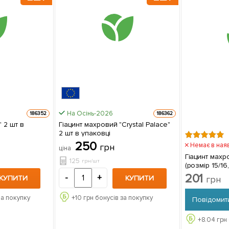
На Осінь-2026
186352
186362
 в
Гіацинт махровий "Crystal Palace"
2 шт в упаковці
250
Немає в ная
грн
ціна
Гіацинт махро
125
грн/шт
(розмір 15/16
упаковці
201
-
+
грн
КУПИТИ
КУПИТИ
за покупку
+
10
грн бонусів за покупку
Повідомит
+
8.04
грн 