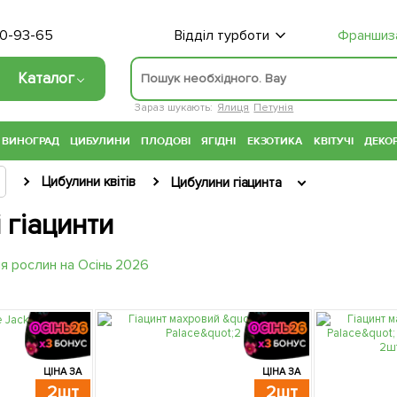
70-93-65
Відділ турботи
Франшиз
Каталог
Зараз шукають:
Ялиця
Петунія
ВИНОГРАД
ЦИБУЛИНИ
ПЛОДОВІ
ЯГІДНІ
ЕКЗОТИКА
КВІТУЧІ
ДЕКОР
Цибулини квітів
Цибулини гіацинта
 гіацинти
ЦІНА ЗА
ЦІНА ЗА
2шт
2шт