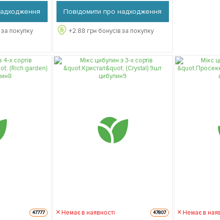
надходження
Повідомити про надходження
 за покупку
+
2.88
грн бонусів за покупку
Немає в наявності
Немає в ная
47777
47807