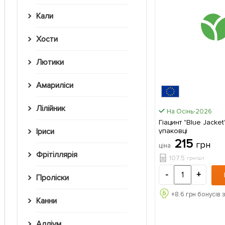
Кали
Хости
Лютики
Амариліси
Лілійник
На Осінь-2026
Гіацинт "Blue Jacket" 2 шт
упаковці
Іриси
215
грн
ціна
Фрітіллярія
107.5
грн/шт
-
+
Проліски
+
8.6
грн бонусів 
Канни
Алліум