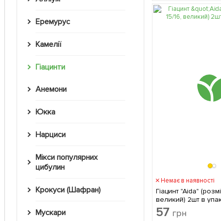
Еремурус
Камелії
Гіацинти
Анемони
Юкка
Нарциси
Мікси популярних
цибулин
Немає в наявності
Крокуси (Шафран)
Гіацинт "Aida" (розмі
великий) 2шт в упа
57
грн
Мускари