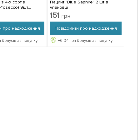
 з 4-х сортів
Гіацинт "Blue Saphire" 2 шт в
Prosecco) 9шт
упаковці
151
грн
и про надходження
Повідомити про надходження
 бонусів за покупку
+
6.04
грн бонусів за покупку