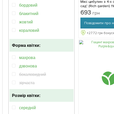
Мікс цибулин з 4-х 
бордовий
сад" (Rich garden) 1
693
грн
блакитний
жовтий
Повідомити про 
кораловий
+
27.72
грн бонусі
червоний
Форма квітки:
кремовий
лілово-блакитний
махрова
лососевий
дзвонова
рiзнобарвний
бокаловидний
помаранчевий
зірчаста
пурпурний
Розмір квітки:
рожевий
синій
середній