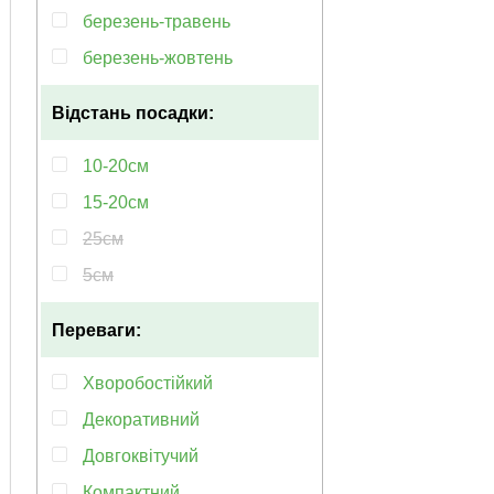
березень-травень
березень-жовтень
Відстань посадки:
10-20см
15-20см
25см
5см
Переваги:
Хворобостійкий
Декоративний
Довгоквітучий
Компактний