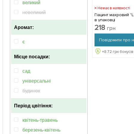
бузковий
великий
Немає в наявності
фіолетовий
невеликий
Гіацинт махровий "Lili P
в упаковці
218
грн
Аромат:
Повідомити про 
є
+
8.72
грн бонусів
Місце посадки:
сад
універсальні
будинок
Період цвітіння:
квітень-травень
березень-квітень