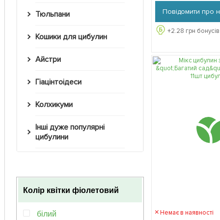
Повідомити про 
Тюльпани
+
2.28
грн бонусів
Кошики для цибулин
Айстри
Гіацінтоідеси
Колхикуми
Інші дуже популярні
цибулини
Колір квітки
фіолетовий
Немає в наявності
білий