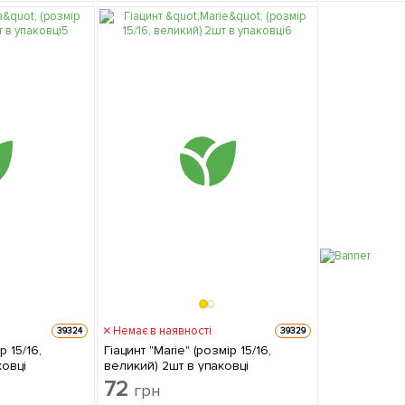
Немає в наявності
39324
39329
р 15/16,
Гіацинт "Marie" (розмір 15/16,
ковці
великий) 2шт в упаковці
72
грн