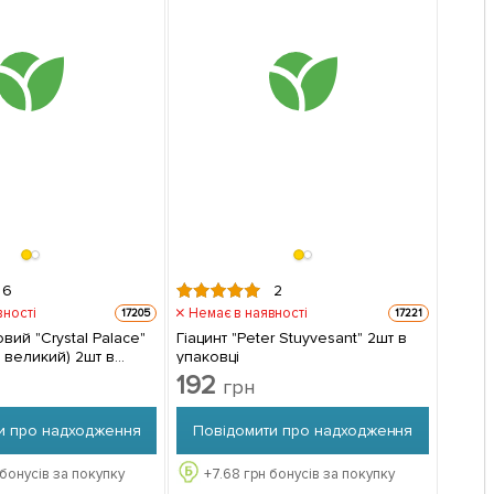
6
2
вності
Немає в наявності
17205
17221
вий "Crystal Palace"
Гіацинт "Peter Stuyvesant" 2шт в
, великий) 2шт в
упаковці
192
грн
и про надходження
Повідомити про надходження
бонусів за покупку
+
7.68
грн бонусів за покупку