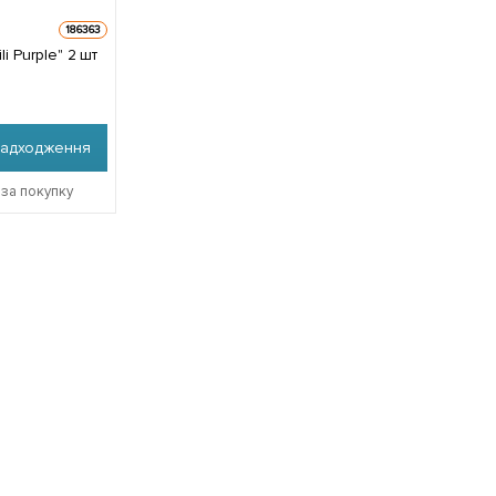
186363
urple" 2 шт
надходження
 за покупку