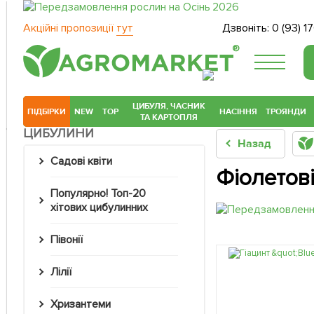
Акційні пропозиції
тут
Дзвоніть:
0 (93) 1
®
ЦИБУЛЯ, ЧАСНИК
ПІДБІРКИ
NEW
TOP
НАСІННЯ
ТРОЯНДИ
ТА КАРТОПЛЯ
ЦИБУЛИНИ
Назад
Садові квіти
Фіолетові
Популярно! Топ-20
хітових цибулинних
Півонії
Лілії
Хризантеми