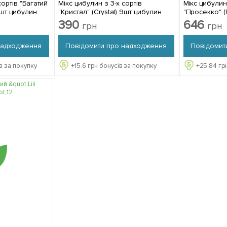
сортів "Багатий
Мікс цибулин з 3-х сортів
Мікс цибулин
1шт цибулин
"Кристал" (Crystal) 9шт цибулин
"Просекко" (
цибулин
390
646
грн
грн
надходження
Повідомити про надходження
Повідомит
в за покупку
+
15.6
грн бонусів за покупку
+
25.84
грн