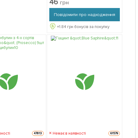
46
грн
Повідомити про надходження
+
1.84
грн бонусів за покупку
вності
Немає в наявності
47813
61579