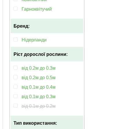
Гарноквітучий
Багаторічний
Бренд:
Морозостійкий
Невибагливий
Нідерланди
Рясноквітучий
Ріст дорослої рослини:
Популярний
Ранньоквітучий
від 0.2м до 0.3м
Ароматний
від 0.2м до 0.5м
Махровий
від 0.1м до 0.4м
Пишноквітучий
від 0.1м до 0.3м
Тіньолюбні
від 0.1м до 0.2м
Транспортабельність
від 0.2м до 0.4м
Тип використання:
від 0.4м до 0.6м