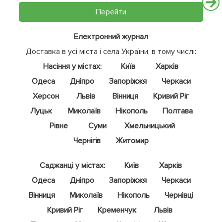
Перейти
Електронний журнал
Доставка в усі міста і села України, в тому числі:
Насіння у містах:
Київ
Харків
Одеса
Дніпро
Запоріжжя
Черкаси
Херсон
Львів
Вінниця
Кривий Ріг
Луцьк
Миколаїв
Нікополь
Полтава
Рівне
Суми
Хмельницький
Чернігів
Житомир
Саджанці у містах:
Київ
Харків
Одеса
Дніпро
Запоріжжя
Черкаси
Вінниця
Миколаїв
Нікополь
Чернівці
Кривий Ріг
Кременчук
Львів