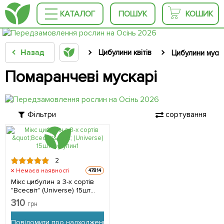
КАТАЛОГ
ПОШУК
КОШИК
Назад
Цибулини квітів
Цибулини муск
Помаранчеві мускарі
Фільтри
сортування
2
Немає в наявності
47814
Мікс цибулин з 3-х сортів
"Всесвіт" (Universe) 15шт
цибулин
310
грн
Повідомити про надходження