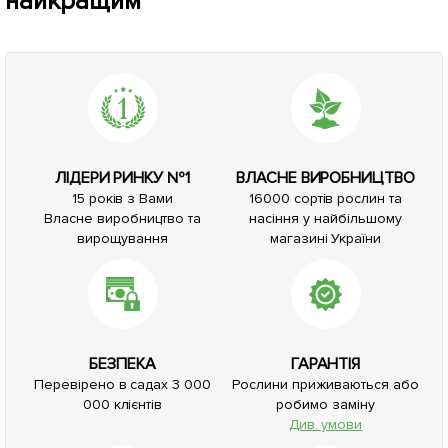
найкращим*
ЛІДЕРИ РИНКУ №1
ВЛАСНЕ ВИРОБНИЦТВО
15 років з Вами
16000 сортів рослин та
Власне виробництво та
насіння у найбільшому
вирощування
магазині України
БЕЗПЕКА
ГАРАНТІЯ
Перевірено в садах 3 000
Рослини приживаються або
000 клієнтів
робимо заміну
Див. умови