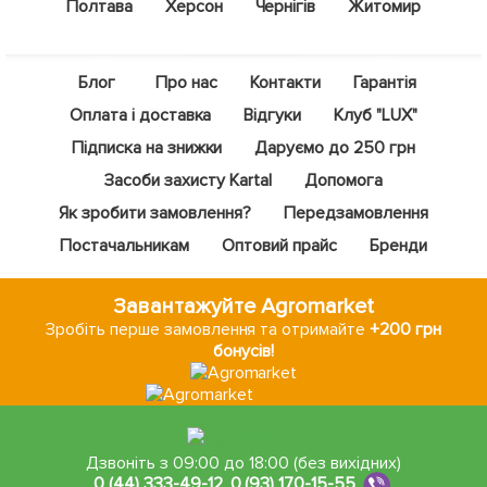
Полтава
Херсон
Чернігів
Житомир
Блог
Про нас
Контакти
Гарантія
Оплата і доставка
Відгуки
Клуб "LUX"
Підписка на знижки
Даруємо до 250 грн
Засоби захисту Kartal
Допомога
Як зробити замовлення?
Передзамовлення
Постачальникам
Оптовий прайс
Бренди
Завантажуйте Agromarket
Зробіть перше замовлення та отримайте
+200 грн
бонусів!
Дзвоніть з 09:00 до 18:00 (без вихідних)
0 (44) 333-49-12
,
0 (93) 170-15-55
,