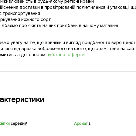
иживлюваність в будь-якому регіоні країни
ійснення доставки в провітрюваній поліетиленовій упаковці, щ
с транспортування
ркування кожного сорт
 дбаємо про якість Ваших придбань в нашому магазині
ємо увагу на те, що зовнішній вигляд придбаної та вирощено
нятися від зразка зображеного на фото, що розміщене на сайт
омитись з договором
публічної оферти
актеристики
квітки
середній
Аромат
є