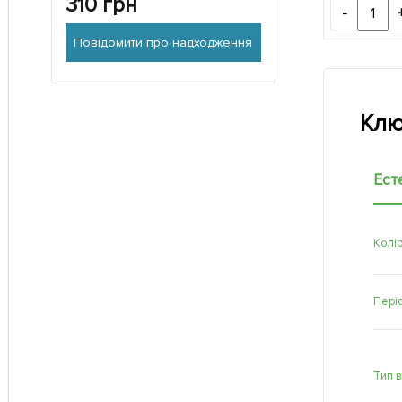
310
грн
-
Повідомити про надходження
Клю
Ест
Колір
Періо
Тип 