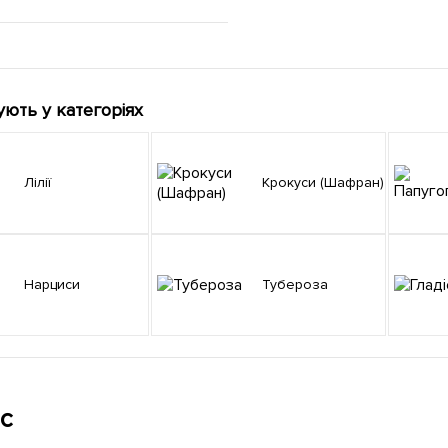
ують у категоріях
Лілії
Крокуси (Шафран)
Нарциси
Тубероза
с