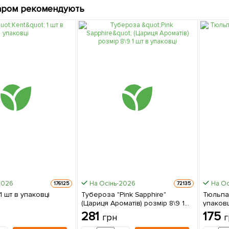
аром рекомендують
2026
На Осінь-2026
На Ос
176125
72135
 1 шт в упаковці
Тубероза "Pink Sapphire"
Тюльпан
(Цариця Ароматів) розмір 8\9 1
упаковц
шт в упаковці
281
175
грн
г