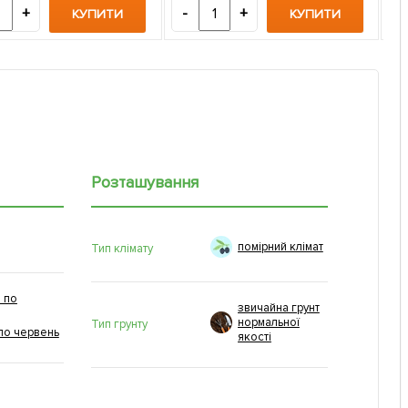
+
-
+
-
КУПИТИ
КУПИТИ
Розташування
помірний клімат
Тип клімату
 по
звичайна грунт
нормальної
Тип грунту
по червень
якості