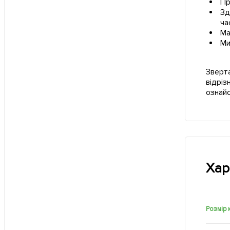
Пр
Зд
ча
Ма
Ми
Зверта
відріз
ознай
Хар
Розмір 