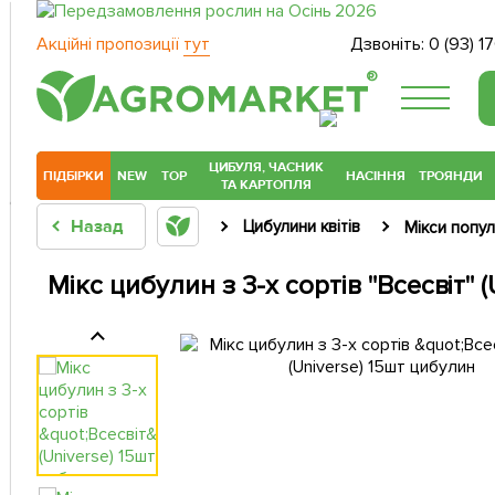
Акційні пропозиції
тут
Дзвоніть:
0 (93) 1
®
ЦИБУЛЯ, ЧАСНИК
ПІДБІРКИ
NEW
TOP
НАСІННЯ
ТРОЯНДИ
ТА КАРТОПЛЯ
Назад
Цибулини квітів
Мікси попу
Мікс цибулин з 3-х сортів "Всесвіт" 