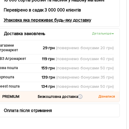
Перевірено в садах 3 000 000 клієнтів
Упаковка яка переживає будь-яку доставку
Доставка замовлень
Детальніше
→
агазини
29 грн
(повернемо
бонусами
20
грн)
громаркет
119 грн
(повернемо
бонусами
40
грн)
ВЗ Агромаркет
159 грн
(повернемо
бонусами
50
грн)
ова пошта
139 грн
(повернемо
бонусами
35
грн)
крпошта
134 грн
(повернемо
бонусами
50
грн)
eest пошта
PREMIUM
Безкоштовна доставка
Дізнатися
Оплата після отримання