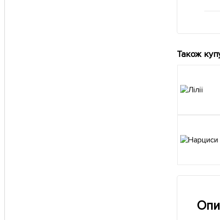
Також куп
Опи