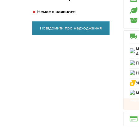
Немає в наявності
Повідомити про надходження
М
А
П
Н
У
M