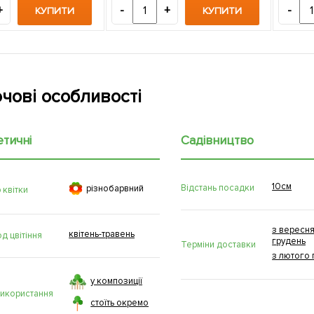
+
-
+
-
КУПИТИ
КУПИТИ
чові особливості
етичні
Садівництво
10см

Відстань посадки
рiзнобарвний
 квітки
з вересня
квітень-травень
д цвітіння
грудень
Терміни доставки
з лютого 
у композиції
використання
стоїть окремо