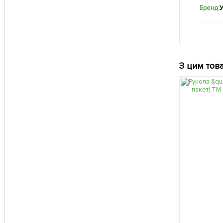
Бренд
У
З цим тов