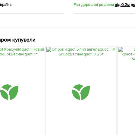
країна
Ріст дорослої рослини
від 0.2м д
аром купували