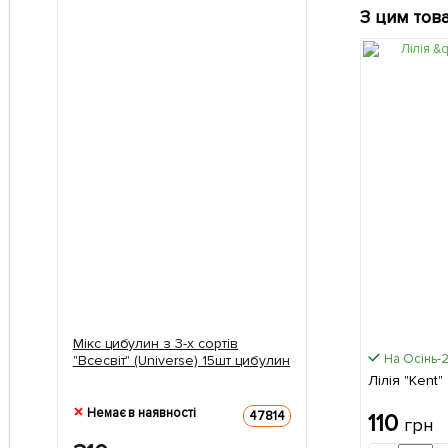
З цим тов
Мікс цибулин з 3-х сортів
На Осінь-
"Всесвіт" (Universe) 15шт цибулин
Лілія "Kent"
Немає в наявності
47814
110
грн