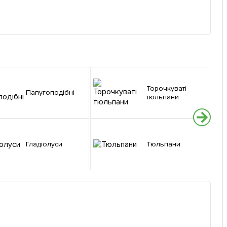
Торочкуваті
Папугоподібні
тюльпани
Гладіолуси
Тюльпани