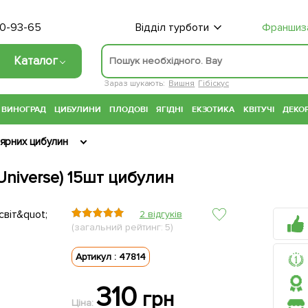
70-93-65
Відділ турботи
Франшиз
Каталог
Зараз шукають:
Вишня
Гібіскус
ВИНОГРАД
ЦИБУЛИНИ
ПЛОДОВІ
ЯГІДНІ
ЕКЗОТИКА
КВІТУЧІ
ДЕКОР
лярних цибулин
(Universe) 15шт цибулин
2 відгуків
(загальний рейтинг: 5)
Артикул : 47814
310
грн
Ціна: