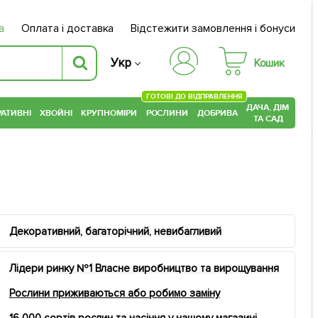
а
Оплата і доставка
Відстежити замовлення і бонуси
Укр
Кошик
ГОТОВІ ДО ВІДПРАВЛЕННЯ
ДАЧА, ДІМ
АТИВНІ
ХВОЙНІ
КРУПНОМІРИ
РОСЛИНИ
ДОБРИВА
ТА САД
Декоративний, багаторічний, невибагливий
Лідери ринку №1 Власне виробництво та вирощування
Рослини приживаються або робимо заміну
16 000 сортів рослин та насіння у нашому магазині