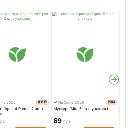
інь-2026
На Осінь-2026
186265
62194
 "Apricot Parrot" 2 шт в
Мускарі "Mix" 5 шт в упаковці
Туб
і
Аро
упа
89
2
рн
грн