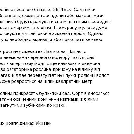
ослина висотою близько 25-45см. Садівники
барвлень, схожі на трояндочки або махрові маки.
ітник, і будуть радувати своїм цвітінням в середині
сться нежарким і вологим. Також ранункулюси дуже
ристовують для вигонки в зимовий період. Єдиний
ату їх необхідно вкривати або прикопати землею.
та рослина сімейства Лютикова. Пишного
і з анемонами червоного кольору. популярна
 - вітер, тому іноді їх ще називають анемона.
ва багаторічна рослина, причому на відміну від
ає. Віддає перевагу півтінь і пухкі, родючі і вологі
може розростися на цілий квадратний метр.
ослини прикрасять будь-який сад. Сорт відноситься
тями освіченими конічними квітками, з білими
 загнутими зубчиками по краю.
них розплідниках України