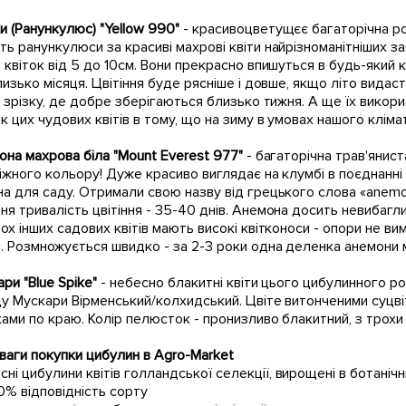
 (Ранункулюс) "Yellow 990"
- красивоцветущєє багаторічна р
ь ранункулюси за красиві махрові квіти найрізноманітніших за
 квіток від 5 до 10см. Вони прекрасно впишуться в будь-який кв
лизько місяця. Цвітіння буде рясніше і довше, якщо літо вида
в зрізку, де добре зберігаються близько тижня. А ще їх вико
к цих чудових квітів в тому, що на зиму в умовах нашого клім
на махрова біла "Mount Everest 977"
- багаторічна трав'янис
іжного кольору! Дуже красиво виглядає на клумбі в поєднанн
а для саду. Отримали свою назву від грецького слова «anemos»
я тривалість цвітіння - 35-40 днів. Анемона досить невибагли
ох інших садових квітів мають високі квітконоси - опори не вимаг
. Розмножується швидко - за 2-3 роки одна деленка анемони 
ри "Blue Spike"
- небесно блакитні квіти цього цибулинного р
у Мускари Вірменський/колхидський. Цвіте витонченими суцвіт
ами по краю. Колір пелюсток - пронизливо блакитний, з трохи
аги покупки цибулин в Agro-Market
існі цибулини квітів голландської селекції, вирощені в ботаніч
0% відповідність сорту