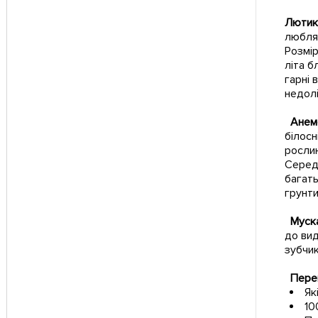
Лютики
люблят
Розмір
літа б
гарні 
недолі
Анемо
білосн
рослин
Середн
багать
грунти
Муска
до вид
зубчик
Перев
Як
10