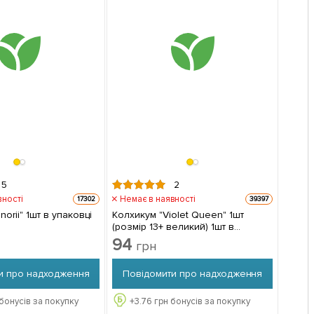
5
2
вності
Немає в наявності
17302
39397
orii" 1шт в упаковці
Колхикум "Violet Queen" 1шт
(розмір 13+ великий) 1шт в
упаковці
94
грн
и про надходження
Повідомити про надходження
бонусів за покупку
+
3.76
грн бонусів за покупку