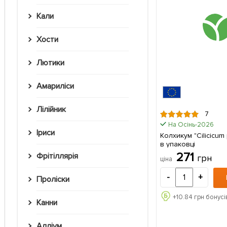
Кали
Хости
Лютики
Амариліси
Лілійник
7
На Осінь-2026
Іриси
Колхикум "Cilicicum
в упаковці
271
Фрітіллярія
грн
ціна
-
+
Проліски
+
10.84
грн бонусі
Канни
Алліум