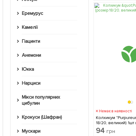
Еремурус
Камелії
Гіацинти
Анемони
Юкка
Нарциси
Мікси популярних
цибулин
Немає в наявності
Крокуси (Шафран)
Колхикум "Purpureu
18/20, великий) 1шт
94
грн
Мускари