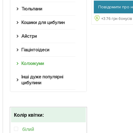
Повідомити про 
Тюльпани
+
3.76
грн бонусів
Кошики для цибулин
Айстри
Гіацінтоідеси
Колхикуми
Інші дуже популярні
цибулини
Колір квітки:
білий