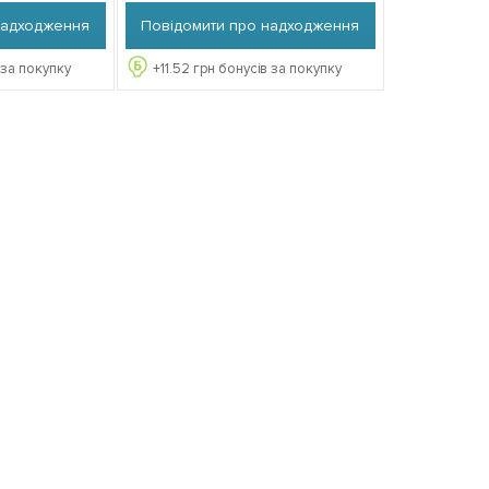
надходження
Повідомити про надходження
 за покупку
+
11.52
грн бонусів за покупку