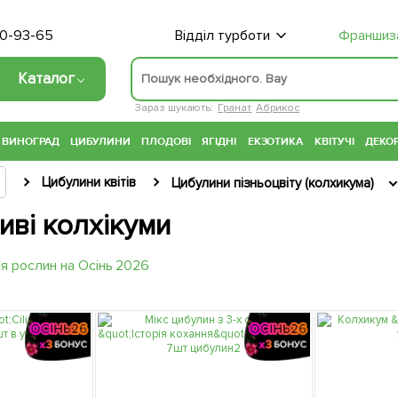
70-93-65
Відділ турботи
Франшиз
Каталог
Зараз шукають:
Гранат
Абрикос
ВИНОГРАД
ЦИБУЛИНИ
ПЛОДОВІ
ЯГІДНІ
ЕКЗОТИКА
КВІТУЧІ
ДЕКОР
Цибулини квітів
Цибулини пізньоцвіту (колхикума)
иві колхікуми