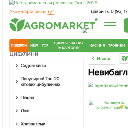
Акційні пропозиції
тут
Дзвоніть:
0 (93) 1
®
ЦИБУЛЯ, ЧАСНИК
ПІДБІРКИ
NEW
TOP
НАСІННЯ
ТРОЯНДИ
ТА КАРТОПЛЯ
ЦИБУЛИНИ
Назад
Садові квіти
Невибагл
Популярно! Топ-20
хітових цибулинних
Півонії
Лілії
Хризантеми