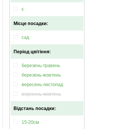
є
Місце посадки:
сад
Період цвітіння:
березень-травень
березень-жовтень
вересень-листопад
вересень-жовтень
Відстань посадки:
15-20см