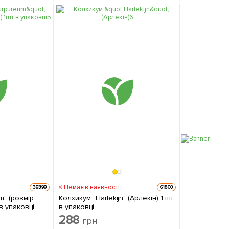
Немає в наявності
39399
61800
m" (розмір
Колхикум "Harlekijn" (Арлекін) 1 шт
 в упаковці
в упаковці
288
грн