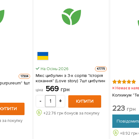
На Осінь-2026
47775
Мікс цибулин з 3-х сортів "Історія
17304
кохання" (Love story) 7шт цибулин
 purpureum" 1шт
569
Немає в ная
грн
ціна
Колхикум "Ten
-
+
КУПИТИ
223
грн
КУПИТИ
+
22.76
грн бонусів за покупку
в за покупку
Повідомит
+
8.92
грн 