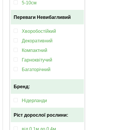
5-10см
Переваги
Невибагливий
Хворобостійкий
Декоративний
Компактний
Гарноквітучий
Багаторічний
Морозостійкий
Бренд:
Невибагливий
Популярний
Нідерланди
Ранньоквітучий
Ріст дорослої рослини:
від 0.1м до 0.4м