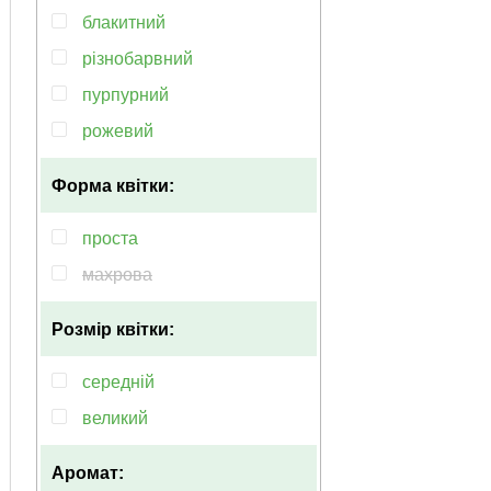
блакитний
рiзнобарвний
пурпурний
рожевий
Форма квітки:
проста
махрова
Розмір квітки:
середній
великий
Аромат: