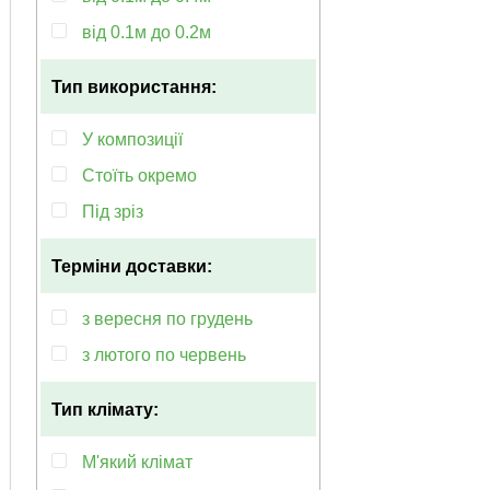
від 0.1м до 0.2м
Тип використання:
У композиції
Стоїть окремо
Під зріз
Терміни доставки:
з вересня по грудень
з лютого по червень
Тип клімату:
М'який клімат