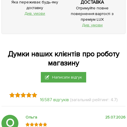
ДОСТАВКА
Яка переживає будь-яку
доставку
Отримуйте повне
Див. умови
повернення вартості з
преміум LUX
Див. умови
Думки наших клієнтів про роботу
магазину
Написати відгук
16587 відгуків
(загальний рейтинг: 4.7)
Ольга
25.07.2026
О