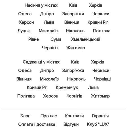
Насіння у містах:
Київ
Харків
Одеса
Дніпро
Запоріжжя
Черкаси
Херсон
Львів
Вінниця
Кривий Ріг
Луцьк
Миколаїв
Нікополь
Полтава
Рівне
Суми
Хмельницький
Чернігів
Житомир
Саджанці у містах:
Київ
Харків
Одеса
Дніпро
Запоріжжя
Черкаси
Вінниця
Миколаїв
Нікополь
Чернівці
Кривий Ріг
Кременчук
Львів
Полтава
Херсон
Чернігів
Житомир
Блог
Про нас
Контакти
Гарантія
Оплата і доставка
Відгуки
Клуб "LUX"