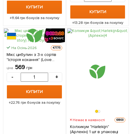
КУПИТИ
КУПИТИ
+
11.64
грн бонусів за покупку
+
13.28
грн бонусів за покупку
На Осінь-2026
47775
Мікс цибулин з 3-х сортів
"Історія кохання" (Love
story) 7шт цибулин
569
грн
ціна
-
+
КУПИТИ
+
22.76
грн бонусів за покупку
Немає в наявності
61800
Колхикум "Harlekijn"
(Арлекін) 1 шт в упаковці