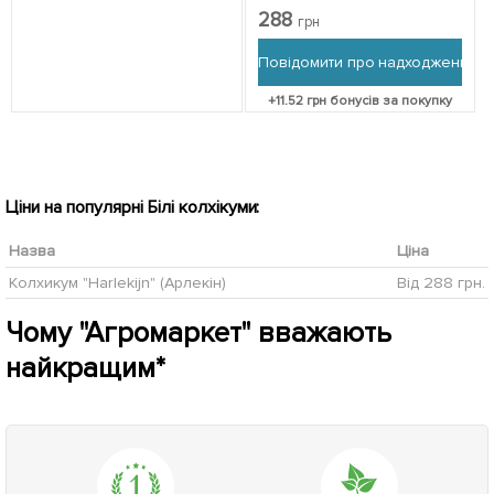
288
грн
Повідомити про надходження
+
11.52
грн бонусів за покупку
Ціни на популярні Білі колхікуми:
Назва
Ціна
Колхикум "Harlekijn" (Арлекін)
Від 288 грн.
Чому "Агромаркет" вважають
найкращим*