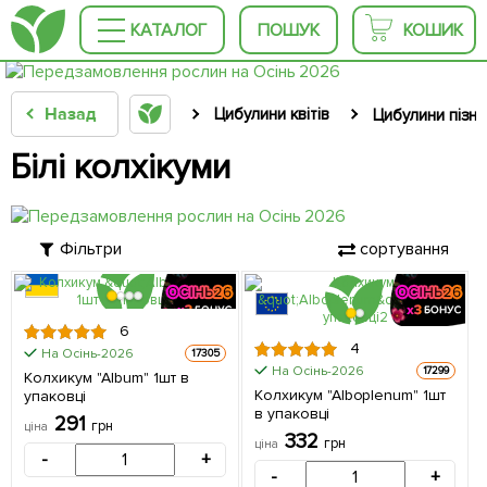
КАТАЛОГ
ПОШУК
КОШИК
Назад
Цибулини квітів
Цибулини пізнь
Білі колхікуми
Фільтри
сортування
6
4
На Осінь-2026
17305
На Осінь-2026
17299
Колхикум "Album" 1шт в
Колхикум "Alboplenum" 1шт
упаковці
в упаковці
291
грн
ціна
332
грн
ціна
-
+
-
+