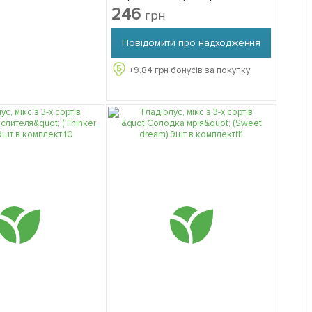
Behavior) 9шт в комплекті
246
грн
Повідомити про надходження
+
9.84
грн бонусів за покупку