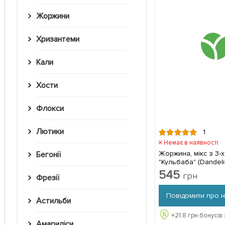
Жоржини
Хризантеми
Кали
Хости
Флокси
Лютики
1
Немає в наявності
Жоржина, мікс з 3-х
Бегонії
"Кульбаба" (Dandeli
комплекті
545
грн
Фрезії
Повідомити про 
Астильби
+
21.8
грн бонусів 
Амариліси