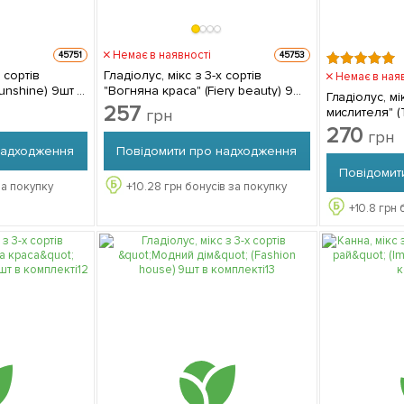
Немає в наявності
45751
45753
 сортів
Гладіолус, мікс з 3-х сортів
Немає в ная
unshine) 9шт в
"Вогняна краса" (Fiery beauty) 9шт
Гладіолус, мі
в комплекті
257
мислителя" (
грн
комплекті
270
грн
надходження
Повідомити про надходження
Повідомит
за покупку
+
10.28
грн бонусів за покупку
+
10.8
грн 