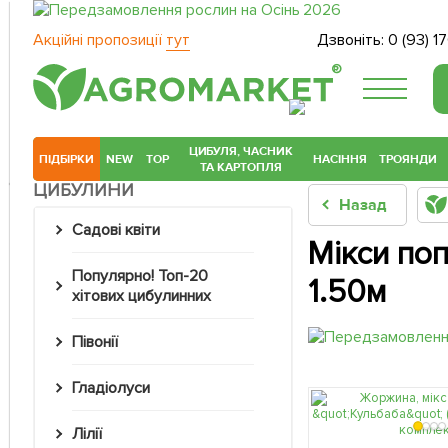
Акційні пропозиції
тут
Дзвоніть:
0 (93) 1
®
ЦИБУЛЯ, ЧАСНИК
ПІДБІРКИ
NEW
TOP
НАСІННЯ
ТРОЯНДИ
ТА КАРТОПЛЯ
ЦИБУЛИНИ
Назад
Садові квіти
Мікси поп
Популярно! Топ-20
1.50м
хітових цибулинних
Півонії
Гладіолуси
Лілії