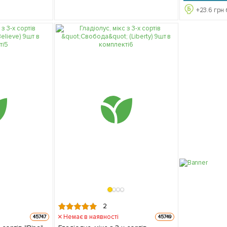
+
23.6
грн 
2
Немає в наявності
45747
45749