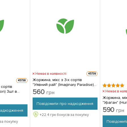
Немає в наявності
45739
Жоржина, мікс з 3-х сортів
45738
"Уявний рай" (Imaginary Paradise)
 сортів
3шт в комплекті
560
on) 3шт в
Немає в ная
грн
Жоржина, мік
"Ураган" (Hur
Повідомити про надходження
комплекті
590
грн
надходження
+
22.4
грн бонусів за покупку
Повідомит
за покупку