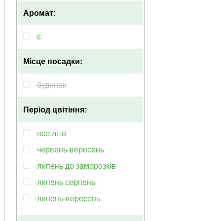
махрова-гофрована
Аромат:
фімбріата
зірчаста
є
дзвонова
Місце посадки:
пірамідальна
помпонна
будинок
Період цвітіння:
все літо
червень-вересень
липень до заморозків
липень серпень
липень-вересень
квітень-травень