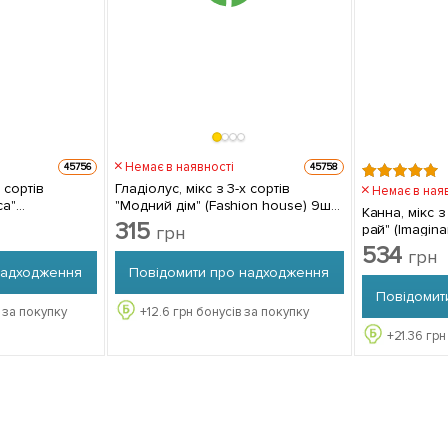
Немає в наявності
45756
45758
 сортів
Гладіолус, мікс з 3-х сортів
Немає в ная
са"
"Модний дім" (Fashion house) 9шт
Канна, мікс з
 9шт в
в комплекті
315
рай" (Imagina
грн
комплекті
534
грн
надходження
Повідомити про надходження
Повідомит
 за покупку
+
12.6
грн бонусів за покупку
+
21.36
грн