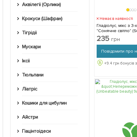
Аквілегіі (Орлики)
Крокуси (Шафран)
Немає в наявності
Гладіолус, мікс з 3-х
"Сонячне світло" (S
Тігрідіі
комплекті
235
грн
Мускари
Повідомити про 
Іксіі
+
9.4
грн бонусів 
Тюльпани
Ліатріс
Кошики для цибулин
Айстри
Гіацінтоідеси