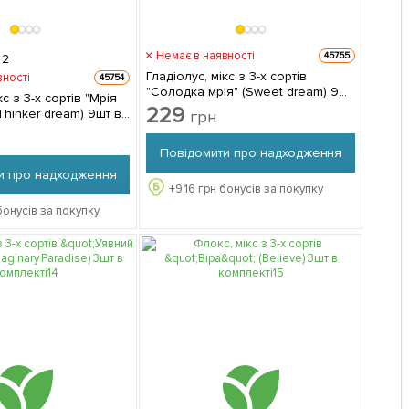
Немає в наявності
45755
2
Гладіолус, мікс з 3-х сортів
вності
45754
"Солодка мрія" (Sweet dream) 9шт
кс з 3-х сортів "Мрія
в комплекті
229
Thinker dream) 9шт в
грн
Повідомити про надходження
и про надходження
+
9.16
грн бонусів за покупку
бонусів за покупку