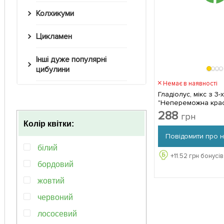
Колхикуми
Цикламен
Інші дуже популярні
цибулини
Немає в наявності
Гладіолус, мікс з 3-х
"Непереможна кра
(Unbeatable beauty)
288
грн
комплекті
Колір квітки:
Повідомити про 
білий
+
11.52
грн бонусів
бордовий
жовтий
червоний
лососевий