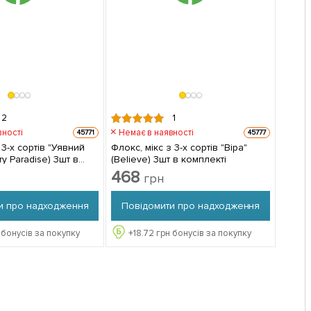
2
1
вності
Немає в наявності
45771
45777
 3-х сортів "Уявний
Флокс, мікс з 3-х сортів "Віра"
ry Paradise) 3шт в
(Believe) 3шт в комплекті
468
грн
и про надходження
Повідомити про надходження
 бонусів за покупку
+
18.72
грн бонусів за покупку