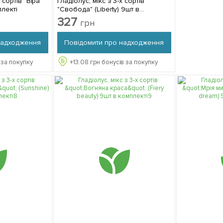
 сортів "Віра"
Гладіолус, мікс з 3-х сортів
плекті
"Свобода" (Liberty) 9шт в
комплекті
327
грн
надходження
Повідомити про надходження
 за покупку
+
13.08
грн бонусів за покупку