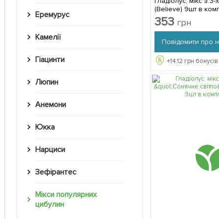
Гладіолус, мікс з 3-х
(Believe) 9шт в ком
Еремурус
353
грн
Камелії
Повідомити про 
Гіацинти
+
14.12
грн бонусів
Люпин
Анемони
Юкка
Нарциси
Зефірантес
Мікси популярних
цибулин