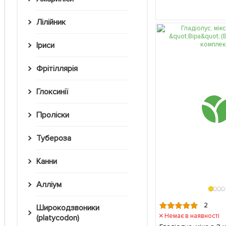
Лілійник
Іриси
Фрітіллярія
Глоксинії
Проліски
Тубероза
Канни
Алліум
2
Широкодзвоники
Немає в наявності
(platycodon)