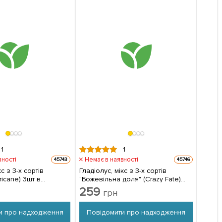
1
1
вності
Немає в наявності
45743
45746
с з 3-х сортів
Гладіолус, мікс з 3-х сортів
ricane) 3шт в
"Божевільна доля" (Crazy Fate)
9шт в комплекті
259
грн
и про надходження
Повідомити про надходження