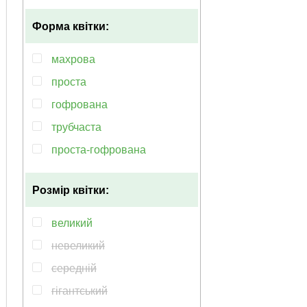
рiзнобарвний
Форма квітки:
помаранчевий
пурпурний
махрова
рожевий
проста
бузковий
гофрована
фіолетовий
трубчаста
блакитний
проста-гофрована
зелений
бокаловидний
коричневий
Розмір квітки:
чашоподібна
кремовий
овальна
великий
синій
попугаевiдний
невеликий
чорний
ліліевідний
середній
бахромчата
гігантський