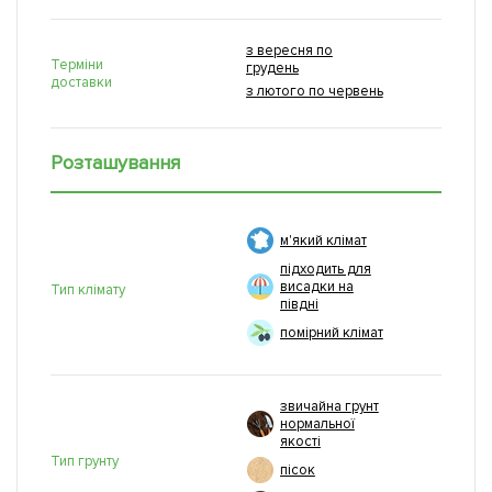
з вересня по
Терміни
грудень
доставки
з лютого по червень
Розташування
м'який клімат
підходить для
висадки на
Тип клімату
півдні
помірний клімат
звичайна грунт
нормальної
якості
Тип грунту
пісок