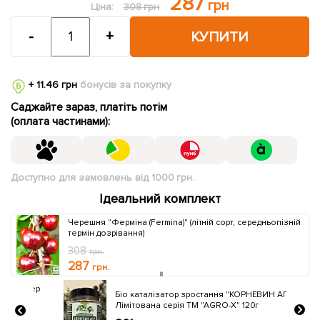
287
грн
Ціна:
308 грн
-
+
КУПИТИ
+ 11.46 грн
бонусів за покупку
Саджайте зараз, платіть потім
(оплата частинами):
Доступно для замовлень від 1000 грн.
Ідеальний комплект
Черешня "Ферміна (Fermina)" (літній сорт, середньопізній
термін дозрівання)
308
грн.
287
грн.
упер
Бiо каталiзатор зростання "КОРНЕВИН АГР"
ТМ
Лімітована серія ТМ "AGRO-X" 120г