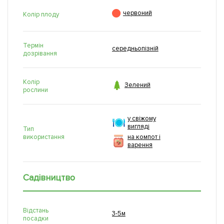

червоний
Колір плоду
Термін
середньопізній
дозрівання
Колір

Зелений
рослини
у свіжому
вигляді
Тип
використання
на компот і
варення
Садівництво
Відстань
3-5м
посадки