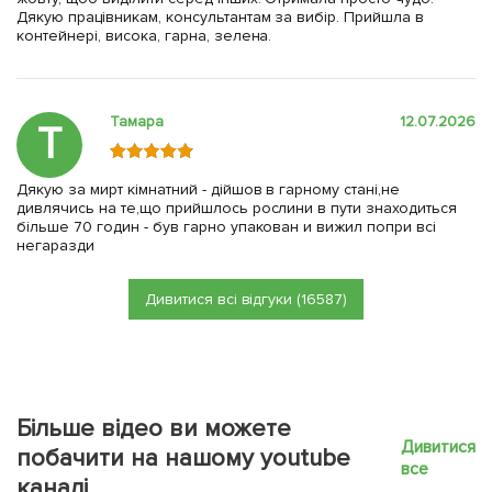
Дякую працівникам, консультантам за вибір. Прийшла в
контейнері, висока, гарна, зелена.
Тамара
12.07.2026
Т
Дякую за мирт кімнатний - дійшов в гарному стані,не
дивлячись на те,що прийшлось рослини в пути знаходиться
більше 70 годин - був гарно упакован и вижил попри всі
негаразди
Дивитися всі відгуки (16587)
Більше відео ви можете
Дивитися
побачити на нашому youtube
все
каналі