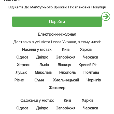
Від Квітів До Майбутнього Врожаю | Розпаковка Покупця
Перейти
Електронний журнал
Доставка в усі міста і села України, в тому числі:
Насіння у містах:
Київ
Харків
Одеса
Дніпро
Запоріжжя
Черкаси
Херсон
Львів
Вінниця
Кривий Ріг
Луцьк
Миколаїв
Нікополь
Полтава
Рівне
Суми
Хмельницький
Чернігів
Житомир
Саджанці у містах:
Київ
Харків
Одеса
Дніпро
Запоріжжя
Черкаси