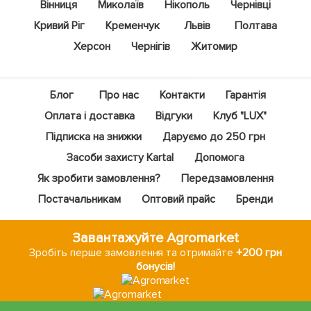
Вінниця
Миколаїв
Нікополь
Чернівці
Кривий Ріг
Кременчук
Львів
Полтава
Херсон
Чернігів
Житомир
Блог
Про нас
Контакти
Гарантія
Оплата і доставка
Відгуки
Клуб "LUX"
Підписка на знижки
Даруємо до 250 грн
Засоби захисту Kartal
Допомога
Як зробити замовлення?
Передзамовлення
Постачальникам
Оптовий прайс
Бренди
Завантажуйте Agromarket
Зробіть перше замовлення та отримайте
+200 грн
бонусів!