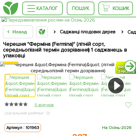
КАТАЛОГ
ПОШУК
КОШИК
Назад
Саджанці плодових дерев
Сад
Черешня "Ферміна (Fermina)" (літній сорт,
середньопізній термін дозрівання) 1 саджанець в
упаковці
вигідна
вигідна
вигідна
знижка
знижка
знижка
0 відгуків
(загальний рейтинг: 0)
Артикул : 101963
На Осінь-2026