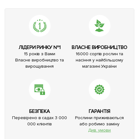
ЛІДЕРИ РИНКУ №1
ВЛАСНЕ ВИРОБНИЦТВО
15 років з Вами
16000 сортів рослин та
Власне виробництво та
насіння у найбільшому
вирощування
магазині України
БЕЗПЕКА
ГАРАНТІЯ
Перевірено в садах 3 000
Рослини приживаються
000 клієнтів
або робимо заміну
Див. умови