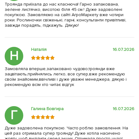
Троянда приїхала до нас класнюча! Гарно запакована,
зелене листячко, висотою біля 45 см.! Дуже задоволені
покупкою. Замовляємо на сайті АгроМаркету вже чотири
роки. Рослиночки свіженькі, гарні, консультанти привітливі,
завжди порадять, підкажуть. Дякую!
Наталія
16.07.2026
Н
Замовляла вперше,запаковано чудово,троянди вже
зацвітають,прийнялись легко, все супер,вже рекомендую
своїм знайомим,ввічливі і дуже уважні менеджера, дякую і
рекомендую всім хто читає відгук
Галина Бовгира
16.07.2026
Г
Дуже задоволена покупкою. Часто роблю замовлення. На
цей раз отримала супер троянду! Дуже хотіла насичено
жовту, щоб виділити серед інших. Отримала просто чудо!