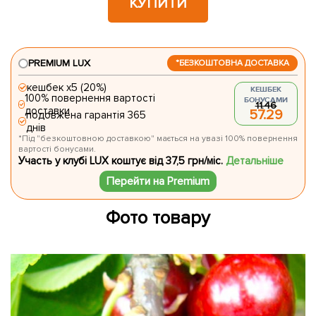
КУПИТИ
PREMIUM LUX
*БЕЗКОШТОВНА ДОСТАВКА
кешбек х5 (20%)
КЕШБЕК
100% повернення вартості
БОНУСАМИ
11.46
доставки
57.29
подовжена гарантія 365
днів
*Під "безкоштовною доставкою" мається на увазі 100% повернення
вартості бонусами.
Участь у клубі LUX коштує від 37,5 грн/міс.
Детальніше
Перейти на Premium
Фото товару