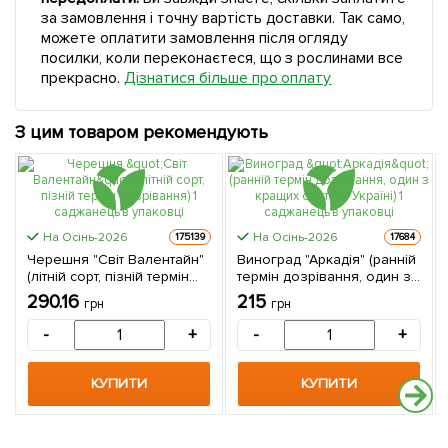
за замовлення і точну вартість доставки. Так само,
можете оплатити замовлення після огляду
посилки, коли переконаєтеся, що з рослинами все
прекрасно.
Дізнатися більше про оплату
З цим товаром рекомендують
На Осінь-2026
На Осінь-2026
175139
17684
Черешня "Світ Валентайн"
Виноград "Аркадія" (ранній
(літній сорт, пізній термін
термін дозрівання, один з
дозрівання) 1 саджанець в
кращих сортів в Україні) 1
290.16
215
грн
грн
упаковці
саджанець в упаковці
-
+
-
+
КУПИТИ
КУПИТИ