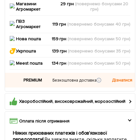
Магазини
29 грн
(повернемо
бонусами
20
Агромаркет
грн)
ПВЗ
119 грн
(повернемо
бонусами
40
грн)
Агромаркет
Нова пошта
159 грн
(повернемо
бонусами
50
грн)
Укрпошта
139 грн
(повернемо
бонусами
35
грн)
Meest пошта
134 грн
(повернемо
бонусами
50
грн)
PREMIUM
Дізнатися
Безкоштовна доставка
Хворобостійкий, високоврожайний, морозостійкий
Оплата після отримання
Ніяких прихованих платежів і обов'язкової
передоплати!
Ви завжди знаєте, скільки заплатите