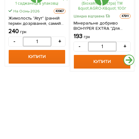
На Осінь-2026
43967
Швидка відправка
47911
Жимолость "Атут" (ранній
Мінеральне добриво
термін дозрівання, самий
BIOHYPER EXTRA "Для
невибагливий і
240
грн
цибулинних квітів"
зимостійкий сорт) 1
193
грн
(Біохайпер Екстра) ТМ
саджанець в упаковці
-
+
"AGRO-X" 100г
-
+
КУПИТИ
КУПИТИ