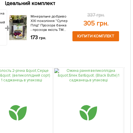
Ідеальний комплект
ина
337 грн.
Мiнеральне добриво
ХХI поколiння "Супер
305 грн.
ний
Плiд" Прозора банка
- прозора якiсть ТМ
"AGRO-X" 120г
КУПИТИ КОМПЛЕКТ
173
грн.