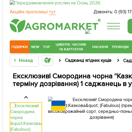
Акційні пропозиції
тут
Дзвоніть:
0 (93) 1
®
ЦИБУЛЯ, ЧАСНИК
ПІДБІРКИ
NEW
TOP
НАСІННЯ
ТРОЯНДИ
ТА КАРТОПЛЯ
Назад
Саджанці ягідних кущів
Сад
Ексклюзив! Смородина чорна "Казко
терміну дозрівання) 1 саджанець в 