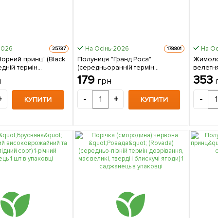
2026
На Осінь-2026
На Ос
25737
178801
орний принц" (Black
Полуниця "Гранд Роса"
Жимоло
едній термін
(середньоранній термін
велетня
 5 шт в упаковці
дозрівання, великоплідний сорт)
С1,5 1 
179
353
н
грн
5 шт в упаковці
+
-
+
-
КУПИТИ
КУПИТИ