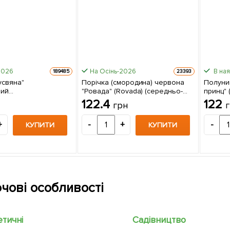
2026
На Осінь-2026
В ная
189485
23393
усвяна"
Порічка (смородина) червона
Полуни
ний
"Ровада" (Rovada) (середньо-
принц" 
айний та
пізній термін дозрівання, має
1 саджа
122.4
122
грн
ий сорт) 1-річний
великі, тверді і блискучі ягоди) 1
 шт в упаковці
саджанець в упаковці
+
-
+
-
КУПИТИ
КУПИТИ
чові особливості
етичні
Садівництво