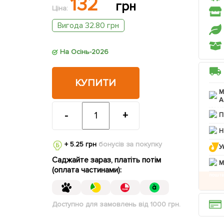
132
грн
Ціна:
Вигода 32.80 грн
На Осінь-2026
КУПИТИ
М
А
-
+
П
Н
+ 5.25 грн
бонусів за покупку
У
Саджайте зараз, платіть потім
M
(оплата частинами):
Доступно для замовлень від 1000 грн.