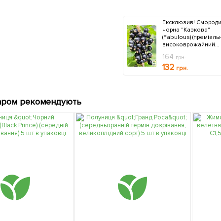
Ексклюзив! Смород
чорна "Казкова"
(Fabulous) (преміаль
високоврожайний
сорт, середньо-
164
грн.
пізнього терміну
132
дозрівання)
грн.
аром рекомендують