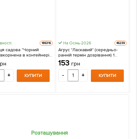
вності.
На Осінь-2026
186316
46239
ця садова "Чорний
Агрус "Ласкавий" (середньо-
(вкорінена в контейнері)
ранній термін дозрівання) 1
Пол
нець в упаковці
саджанець в упаковці
153
грн
грн
(ра
са
9
+
-
+
КУПИТИ
КУПИТИ
-
Розташування