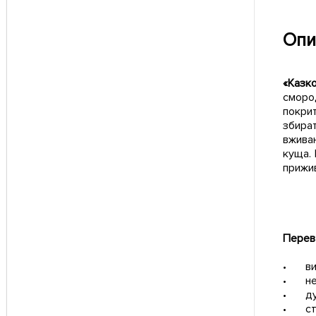
Опи
«Казк
смород
покрит
збира
вживан
куща. 
прижив
Перев
•
в
•
н
•
д
•
с