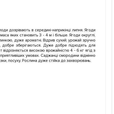
лоди дозрівають в середині-наприкінці липня. Ягоди
са яких становить 3 - 4 м і більше. Ягоди округлі,
инкою, дуже ароматні. Відрив сухий, урожай зручно
я, добре зберігаються. Дуже добре підходять для
т відрізняється високою врожайністю 4 - 6 кг ягід з
йсприятливіших умовах. Саджанці смородини відмінно
зки, посуху. Рослина дуже стійка до захворювань.