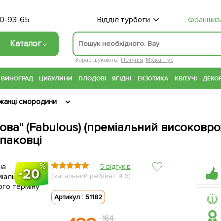
70-93-65
Відділ турботи
Франшиз
Каталог
Зараз шукають:
Петунія
Міскантус
ВИНОГРАД
ЦИБУЛИНИ
ПЛОДОВІ
ЯГІДНІ
ЕКЗОТИКА
КВІТУЧІ
ДЕКОР
жанці смородини
ва" (Fabulous) (преміальний високовро
упаковці
5 відгуків
20
(загальний рейтинг: 4.6)
Артикул : 51182
164