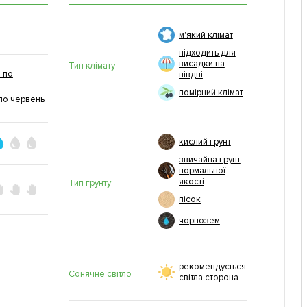
м'який клімат
підходить для
висадки на
Тип клімату
 по
півдні
помірний клімат
по червень
кислий грунт
звичайна грунт
нормальної
якості
Тип грунту
пісок
чорнозем
рекомендується
Сонячне світло
світла сторона