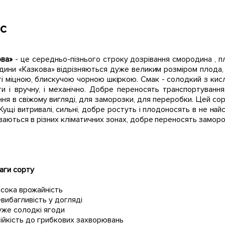
с
ова»
- це середньо-пізнього строку дозрівання смородина , п
ини «Казкова» відрізняються дуже великим розміром плода, ма
і міцною, блискучою чорною шкіркою. Смак - солодкий з кисл
ти і вручну, і механічно. Добре переносять транспортуванн
ня в свіжому вигляді, для заморозки, для переробки. Цей сор
Кущі витривалі, сильні, добре ростуть і плодоносять в не на
аються в різних кліматичних зонах, добре переносять заморо
аги сорту
исока врожайність
евибагливість у догляді
уже солодкі ягоди
тійкість до грибкових захворювань