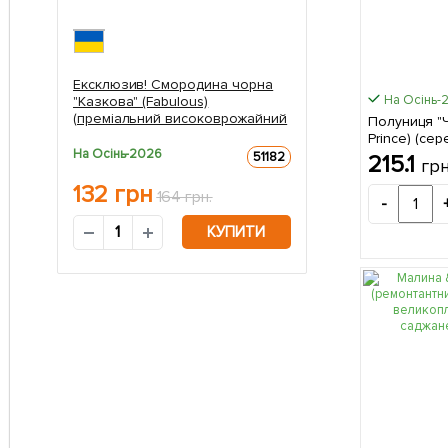
Ексклюзив! Смородина чорна
На Осінь-
"Казкова" (Fabulous)
(преміальний високоврожайний
Полуниця "Ч
сорт, середньо-пізнього терміну
Prince) (сер
дозрівання) 1 саджанець в
На Осінь-2026
дозрівання)
51182
215.1
гр
упаковці
132
грн
164 грн.
-
КУПИТИ