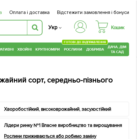
а
Оплата і доставка
Відстежити замовлення і бонуси
Укр
Кошик
ГОТОВІ ДО ВІДПРАВЛЕННЯ
ДАЧА, ДІМ
АТИВНІ
ХВОЙНІ
КРУПНОМІРИ
РОСЛИНИ
ДОБРИВА
ТА САД
жайний сорт, середньо-пізнього
Хворобостійкий, високоврожайний, засухостійкий
Лідери ринку №1 Власне виробництво та вирощування
Рослини приживаються або робимо заміну