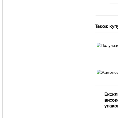
Також куп
Екскл
висок
упако