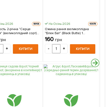
інь-2026
На Осінь-2026
99106
43978
сть 2-річна "Серце
Ожина рання великоплідна
Ек
" (великоплідний сорт)
"Блек Бат" (Black Butte) 1
ре
саджанець в упаковці
саджанець в упаковці
(пр
160
2
грн
грн
упа
+
-
+
-
КУПИТИ
КУПИТИ