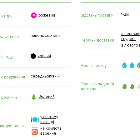
1-2м

Відстань посадки
рожевий
 квітки
з вересня
липень серпень
д цвітіння
грудень
Терміни доставки
з лютого 

чорний
р плоду
Рівень поливу
середньопізній
ін дозрівання
Рівень складності
догляду

Зелений
р рослини
у свіжому
вигляді
використання
на компот і
варення