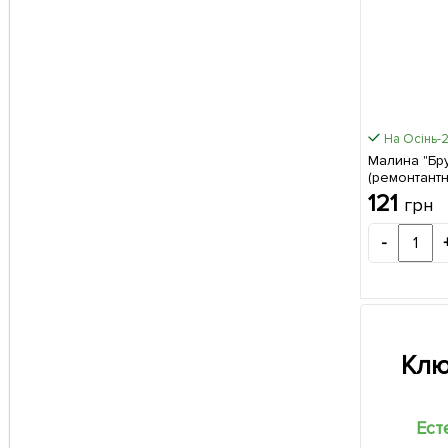
На Осінь-
Малина "Бр
(ремонтант
високоврож
121
грн
великоплідн
саджанець 1
-
Клю
Ест