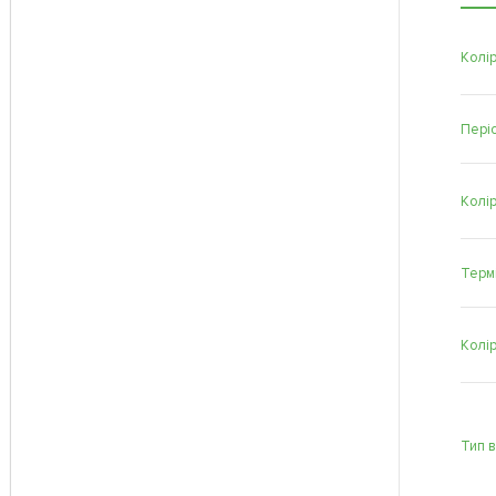
Колір
Періо
Колі
Терм
Колі
Тип 