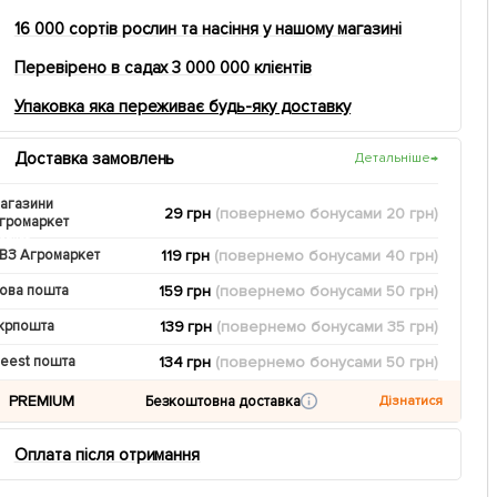
16 000 сортів рослин та насіння у нашому магазині
Перевірено в садах 3 000 000 клієнтів
Упаковка яка переживає будь-яку доставку
Доставка замовлень
Детальніше
→
агазини
29 грн
(повернемо
бонусами
20
грн)
громаркет
119 грн
(повернемо
бонусами
40
грн)
ВЗ Агромаркет
159 грн
(повернемо
бонусами
50
грн)
ова пошта
139 грн
(повернемо
бонусами
35
грн)
крпошта
134 грн
(повернемо
бонусами
50
грн)
eest пошта
PREMIUM
Безкоштовна доставка
Дізнатися
Оплата після отримання