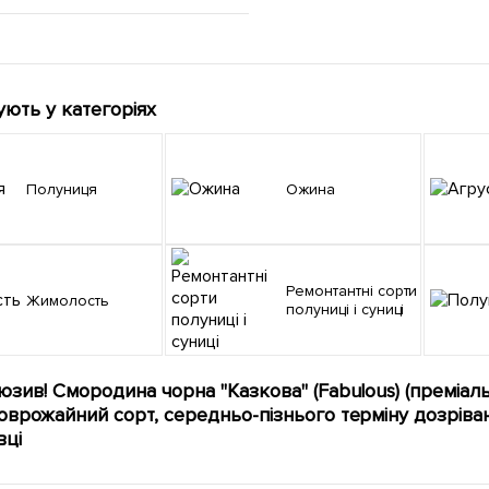
ують у категоріях
Полуниця
Ожина
Ремонтантні сорти
Жимолость
полуниці і суниці
юзив! Смородина чорна "Казкова" (Fabulous) (преміал
оврожайний сорт, середньо-пізнього терміну дозріван
вці