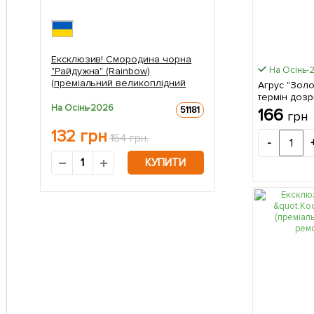
Ексклюзив! Смородина чорна
На Осінь-
"Райдужна" (Rainbow)
(преміальний великоплідний
Агрус "Золо
сорт, пізнього строку
термін дозр
дозрівання) 1 саджанець в
На Осінь-2026
солодкі, вел
51181
166
грн
упаковці
саджанець 
132
грн
164 грн.
-
КУПИТИ