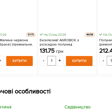
2026
На Осінь-2026
На Ос
51175
48058
 Малина червона
Ексклюзив! AGROBOX з
Полуниц
(Space) (преміальний
розсадою полуниці
(ремон
кий, ремонтантний
королівського смаку 5 шт в
сорт) 5
131.75
212.
грн
упаковці
+
-
+
-
КУПИТИ
КУПИТИ
чові особливості
етичні
Садівництво