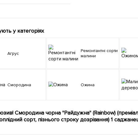
ують у категоріях
Ремонтантні сорти
Агрус
малини
Смородина
Ожина
юзив! Смородина чорна "Райдужна" (Rainbow) (преміа
оплідний сорт, пізнього строку дозрівання) 1 саджане