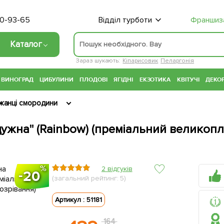
70-93-65
Відділ турботи
Франшиз
Каталог
Зараз шукають:
Кіпарисовик
Пеларгонія
ВИНОГРАД
ЦИБУЛИНИ
ПЛОДОВІ
ЯГІДНІ
ЕКЗОТИКА
КВІТУЧІ
ДЕКОР
жанці смородини
жна" (Rainbow) (преміальний великоплі
2 відгуків
20
(загальний рейтинг: 5)
Артикул : 51181
164