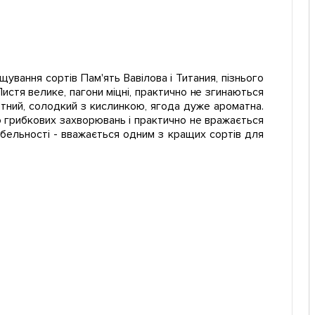
ування сортів Пам'ять Вавілова і Титания, пізнього
Листя велике, пагони міцні, практично не згинаються
ртний, солодкий з кислинкою, ягода дуже ароматна.
 до грибкових захворювань і практично не вражається
абельності - вважається одним з кращих сортів для