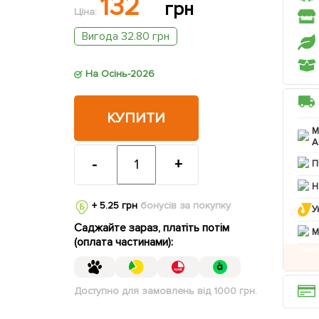
132
грн
Ціна:
Вигода 32.80 грн
На Осінь-2026
КУПИТИ
М
А
-
+
П
Н
+ 5.25 грн
бонусів за покупку
У
Саджайте зараз, платіть потім
M
(оплата частинами):
Доступно для замовлень від 1000 грн.