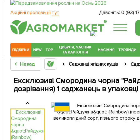
Акційні пропозиції
тут
Дзвоніть:
0 (93) 1
®
ЦИБУЛЯ, ЧАСНИК
ПІДБІРКИ
NEW
TOP
НАСІННЯ
ТРОЯНДИ
ТА КАРТОПЛЯ
Назад
Саджанці ягідних кущів
Сад
Ексклюзив! Смородина чорна "Райду
дозрівання) 1 саджанець в упаковці