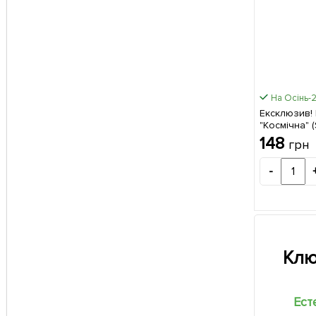
На Осінь-
Ексклюзив!
"Космічна" 
морозостій
148
грн
сорт)
-
Клю
Ест