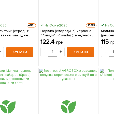
2026
На Осінь-2026
На Ос
46131
23393
тистий" (середній
Порічка (смородина) червона
Малина
івання, має дуже
"Ровада" (Rovada) (середньо-
(ремон
икі ягоди) 1
пізній термін дозрівання, має
високо
122.4
115
грн
г
в упаковці
великі, тверді і блискучі ягоди) 1
шотланд
саджанець в упаковці
саджане
+
-
+
-
КУПИТИ
КУПИТИ