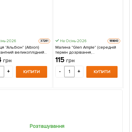
інь-2026
На Осінь-2026
37281
189643
я "Альбіон" (Albion)
Малина "Glen Ample" (середній
тантний великоплідний
термін дозрівання,
По
 шт в упаковці
високоврожайний сорт) 1-річний
4
115
грн
грн
вко
саджанець 1 шт в упаковці
са
1
+
-
+
КУПИТИ
КУПИТИ
-
Розташування