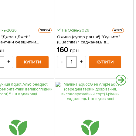
інь-2026
На Осінь-2026
Шви
189534
43977
 "Джоан Джей"
Ожина (супер рання!) "Оушито"
Ма
тантний безшипий
(Ouachita) 1 саджанець в
"Ме
врожайний сорт
упаковці
доз
160
1
рн
грн
ської селекції) 1-річний
упа
ць 1 шт в упаковці
+
-
+
-
КУПИТИ
КУПИТИ