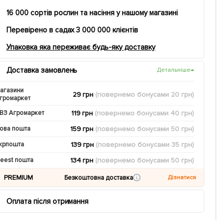
16 000 сортів рослин та насіння у нашому магазині
Перевірено в садах 3 000 000 клієнтів
Упаковка яка переживає будь-яку доставку
Доставка замовлень
Детальніше
→
агазини
29 грн
(повернемо
бонусами
20
грн)
громаркет
119 грн
(повернемо
бонусами
40
грн)
ВЗ Агромаркет
159 грн
(повернемо
бонусами
50
грн)
ова пошта
139 грн
(повернемо
бонусами
35
грн)
крпошта
134 грн
(повернемо
бонусами
50
грн)
eest пошта
PREMIUM
Безкоштовна доставка
Дізнатися
Оплата після отримання