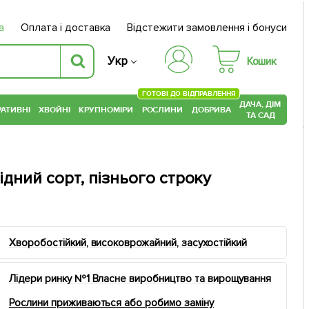
а
Оплата і доставка
Відстежити замовлення і бонуси
Укр
Кошик
ГОТОВІ ДО ВІДПРАВЛЕННЯ
ДАЧА, ДІМ
АТИВНІ
ХВОЙНІ
КРУПНОМІРИ
РОСЛИНИ
ДОБРИВА
ТА САД
дний сорт, пізнього строку
Хворобостійкий, високоврожайний, засухостійкий
Лідери ринку №1 Власне виробництво та вирощування
Рослини приживаються або робимо заміну