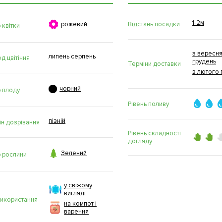
1-2м

Відстань посадки
рожевий
 квітки
з вересня
липень серпень
д цвітіння
грудень
Терміни доставки
з лютого 

чорний
р плоду
Рівень поливу
пізній
ін дозрівання
Рівень складності
догляду

Зелений
р рослини
у свіжому
вигляді
використання
на компот і
варення