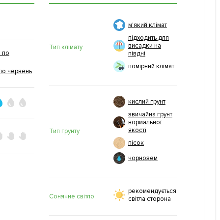
м'який клімат
підходить для
висадки на
Тип клімату
 по
півдні
помірний клімат
по червень
кислий грунт
звичайна грунт
нормальної
якості
Тип грунту
пісок
чорнозем
рекомендується
Сонячне світло
світла сторона