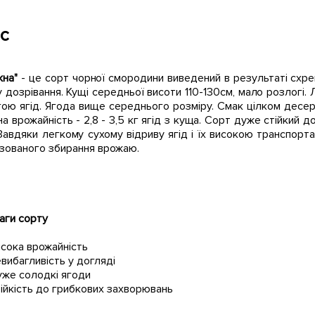
с
жна"
- це сорт чорної смородини виведений в результаті схрещ
 дозрівання. Кущі середньої висоти 110-130см, мало розлогі. 
гою ягід. Ягода вище середнього розміру. Смак цілком десе
а врожайність - 2,8 - 3,5 кг ягід з куща. Сорт дуже стійкий
Завдяки легкому сухому відриву ягід і їх високою транспорт
ізованого збирання врожаю.
аги сорту
исока врожайність
евибагливість у догляді
уже солодкі ягоди
тійкість до грибкових захворювань