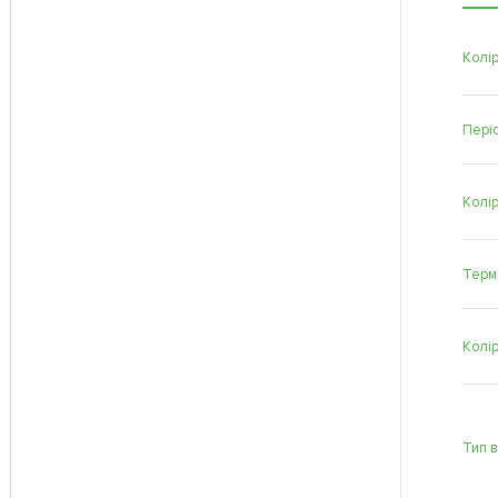
Колір
Періо
Колі
Терм
Колі
Тип 