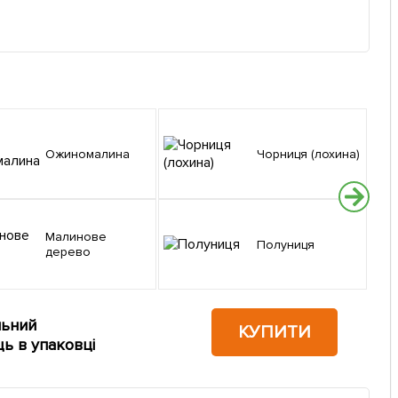
Ожиномалина
Чорниця (лохина)
Малинове
Полуниця
дерево
льний
КУПИТИ
ць в упаковці