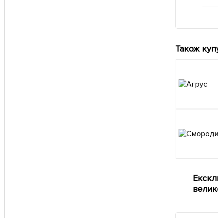
Також куп
Екскл
велик