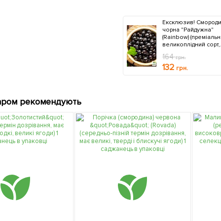
Ексклюзив! Смород
чорна "Райдужна"
(Rainbow) (преміаль
великоплідний сорт,
пізнього строку
164
грн.
дозрівання)
132
грн.
аром рекомендують