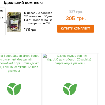
Ідеальний комплект
ина
337 грн.
Мiнеральне добриво
ХХI поколiння "Супер
305 грн.
ний
Плiд" Прозора банка
- прозора якiсть ТМ
"AGRO-X" 120г
КУПИТИ КОМПЛЕКТ
173
грн.