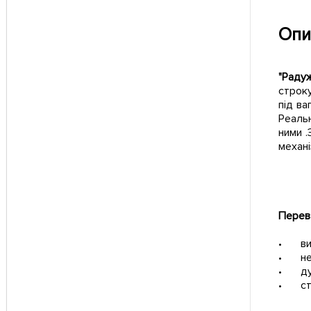
Опи
"Раду
строку
під ва
Реальн
ними .
механ
Перев
•
в
•
н
•
д
•
с