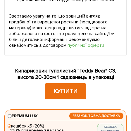
Звертаємо увагу на те, що зовнішній вигляд
придбаної та вирощеної рослини (посадкового
матеріалу) може дещо відрізнятися від зразка
зображеного на фото, що розміщене на сайті. Для
більш детальної інформації, рекомендуємо
ознайомитись з договором
публічної оферти
Кипарисовик туполистий "Teddy Bear" С3,
висота 20-30см 1 саджанець в упаковці
КУПИТИ
PREMIUM LUX
*БЕЗКОШТОВНА ДОСТАВКА
кешбек х5 (20%)
КЕШБЕК
100% повернення вартості