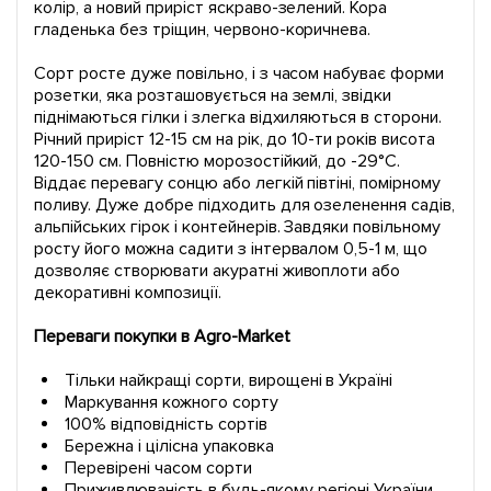
колір, а новий приріст яскраво-зелений. Кора
гладенька без тріщин, червоно-коричнева.
Сорт росте дуже повільно, і з часом набуває форми
розетки, яка розташовується на землі, звідки
піднімаються гілки і злегка відхиляються в сторони.
Річний приріст 12-15 см на рік, до 10-ти років висота
120-150 см. Повністю морозостійкий, до -29°C.
Віддає перевагу сонцю або легкій півтіні, помірному
поливу. Дуже добре підходить для озеленення садів,
альпійських гірок і контейнерів. Завдяки повільному
росту його можна садити з інтервалом 0,5-1 м, що
дозволяє створювати акуратні живоплоти або
декоративні композиції.
Переваги покупки в Agro-Market
Тільки найкращі сорти, вирощені в Україні
Маркування кожного сорту
100% відповідність сортів
Бережна і цілісна упаковка
Перевірені часом сорти
Приживлюваність в будь-якому регіоні України