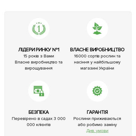
ЛІДЕРИ РИНКУ №1
ВЛАСНЕ ВИРОБНИЦТВО
15 років з Вами
16000 сортів рослин та
Власне виробництво та
насіння у найбільшому
вирощування
магазині України
БЕЗПЕКА
ГАРАНТІЯ
Перевірено в садах 3 000
Рослини приживаються
000 клієнтів
або робимо заміну
Див. умови