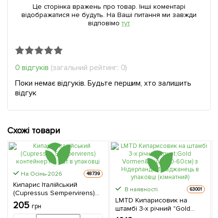
Це сторінка вражень про товар. Інші коментарі
відображатися не будуть. На Ваші питання ми завжди
відповімо
тут
0 відгуків
(загальний рейтинг: 0)
Поки немає відгуків. Будьте першим, хто залишить
відгук
Схожі товари
На Осінь-2026
48739
Кипарис Італійський
В наявності.
63001
(Cupressus Sempervirens)
LMTD Кипарисовик на
контейнер Р9 1 шт в
205
грн
штамбі 3-х річний "Gold
упаковці
Vormen" (40-60см) з