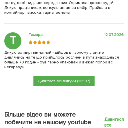
жовту, щоб виділити серед інших. Отримала просто чудо!
Дякую працівникам, консультантам за вибір. Прийшла в
контейнері, висока, гарна, зелена.
Тамара
12.07.2026
Т
Дякую за мирт кімнатний - дійшов в гарному стані,не
дивлячись на те,що прийшлось рослини в пути знаходиться
більше 70 годин - був гарно упакован и вижил попри всі
негаразди
Дивитися всі відгуки (16587)
Більше відео ви можете
Дивитися
побачити на нашому youtube
все