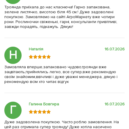
Троянда приїхала до нас класнюча! Гарно запакована,
зелене листячко, висотою біля 45 см.! Дуже задоволені
покупкою. Замовляємо на сайті АгроМаркету вже чотири
роки. Рослиночки свіженькі, гарні, консультанти привітливі,
завжди порадять, підкажуть. Дякую!
Наталія
16.07.2026
Н
Замовляла вперше,запаковано чудово,троянди вже
зацвітають,прийнялись легко, все супер,вже рекомендую
своїм знайомим,ввічливі і дуже уважні менеджера, дякую і
рекомендую всім хто читає відгук
Галина Бовгира
16.07.2026
Г
Дуже задоволена покупкою. Часто роблю замовлення. На
цей раз отримала супер троянду! Дуже хотіла насичено