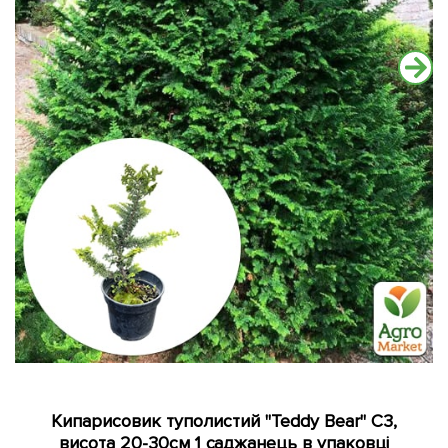
Кипарисовик туполистий "Teddy Bear" С3,
висота 20-30см 1 саджанець в упаковці