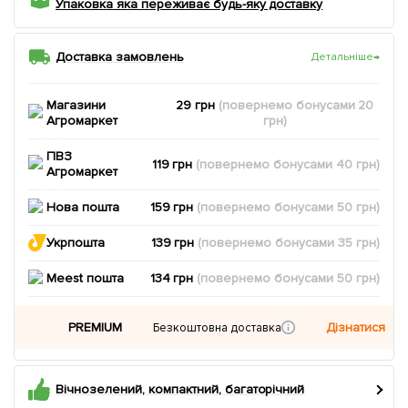
Упаковка яка переживає будь-яку доставку
Доставка замовлень
Детальніше
→
Магазини
29 грн
(повернемо
бонусами
20
Агромаркет
грн)
ПВЗ
119 грн
(повернемо
бонусами
40
грн)
Агромаркет
Нова пошта
159 грн
(повернемо
бонусами
50
грн)
Укрпошта
139 грн
(повернемо
бонусами
35
грн)
Meest пошта
134 грн
(повернемо
бонусами
50
грн)
PREMIUM
Дізнатися
Безкоштовна доставка
Вічнозелений, компактний, багаторічний