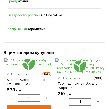
Бренд
Україна
Ріст дорослої рослини
від 1.2м до1.5м
Колір шишки
коричневий
З цим товаром купували
В наявності.
49705
На Осінь-2026
16051
Айстра "Букетна" червона
Троянда чайно-гібридна
ТМ "Весна" 0.2г
"Абракадабра"
6.38
грн
(Abracadabra®) (саджанець
210
грн
класу АА +) вищий сорт 1 шт
-
+
в упаковці
-
+