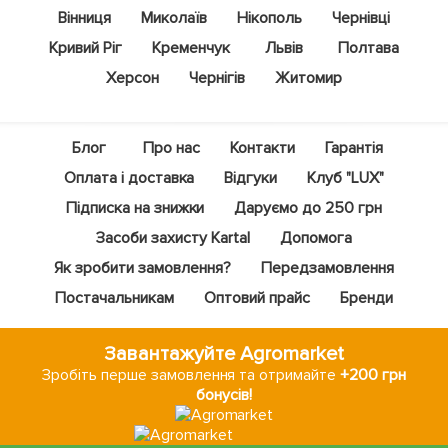
Вінниця
Миколаїв
Нікополь
Чернівці
Кривий Ріг
Кременчук
Львів
Полтава
Херсон
Чернігів
Житомир
Блог
Про нас
Контакти
Гарантія
Оплата і доставка
Відгуки
Клуб "LUX"
Підписка на знижки
Даруємо до 250 грн
Засоби захисту Kartal
Допомога
Як зробити замовлення?
Передзамовлення
Постачальникам
Оптовий прайс
Бренди
Завантажуйте Agromarket
Зробіть перше замовлення та отримайте
+200 грн
бонусів!