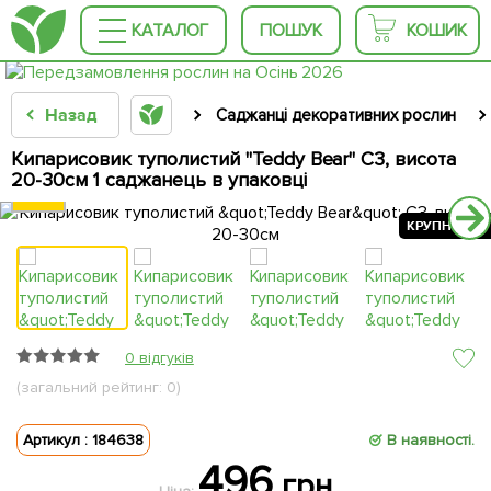
КАТАЛОГ
ПОШУК
КОШИК
Назад
Саджанці декоративних рослин
Кипарисовик туполистий "Teddy Bear" С3, висота
20-30см 1 саджанець в упаковці
КРУПНОМІР
КРУПНОМІР
КРУПНОМІР
КРУПНОМІР
КРУПНОМІР
КРУПНОМІР
КРУПНОМІР
0 відгуків
(загальний рейтинг: 0)
Артикул : 184638
В наявності.
496
грн