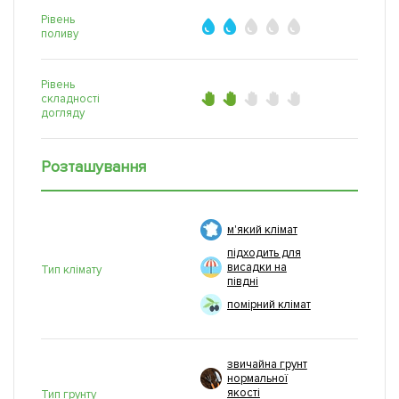
Рівень
поливу
Рівень
складності
догляду
Розташування
м'який клімат
підходить для
висадки на
Тип клімату
півдні
помірний клімат
звичайна грунт
нормальної
якості
Тип грунту