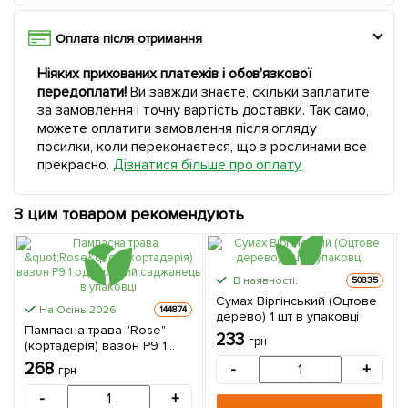
Оплата після отримання
Ніяких прихованих платежів і обов'язкової
передоплати!
Ви завжди знаєте, скільки заплатите
за замовлення і точну вартість доставки. Так само,
можете оплатити замовлення після огляду
посилки, коли переконаєтеся, що з рослинами все
прекрасно.
Дізнатися більше про оплату
З цим товаром рекомендують
В наявності.
50835
Сумах Віргінський (Оцтове
На Осінь-2026
144874
дерево) 1 шт в упаковці
Пампасна трава "Rose"
233
грн
(кортадерія) вазон Р9 1
однорічний саджанець в
268
-
+
грн
упаковці
-
+