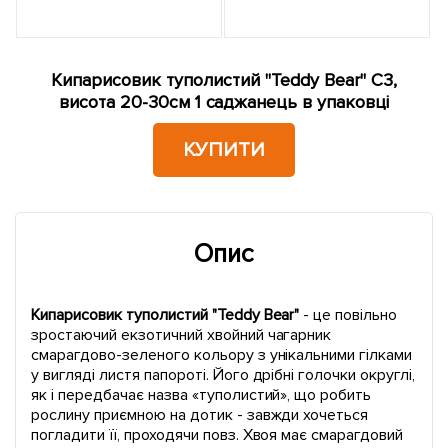
Кипарисовик туполистий "Teddy Bear" С3,
висота 20-30см 1 саджанець в упаковці
КУПИТИ
Опис
Кипарисовик туполистий "Teddy Bear"
- це повільно
зростаючий екзотичний хвойний чагарник
смарагдово-зеленого кольору з унікальними гілками
у вигляді листя папороті. Його дрібні голочки округлі,
як і передбачає назва «туполистий», що робить
рослину приємною на дотик - завжди хочеться
погладити її, проходячи повз. Хвоя має смарагдовий