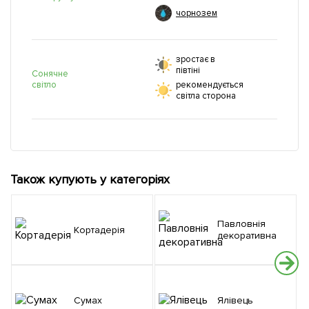
чорнозем
зростає в
півтіні
Сонячне
світло
рекомендується
світла сторона
Також купують у категоріях
Павловнія
Кортадерія
декоративна
Сумах
Ялівець