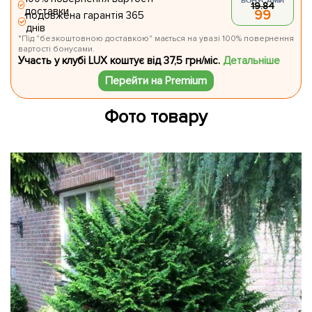
БОНУСАМИ
19.84
доставки
99
подовжена гарантія 365
днів
*Під "безкоштовною доставкою" мається на увазі 100% повернення
вартості бонусами.
Участь у клубі LUX коштує від 37,5 грн/міс.
Детальніше
Перейти на Premium
Фото товару