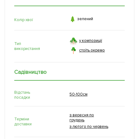

зелений
Колір хвої
у композиції
Тип
використання
стоїть окремо
Садівництво
Відстань
50-100см
посадки
з вересня по
Терміни
грудень
доставки
з лютого по червень