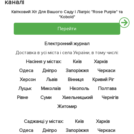
каналі
Квітковий Хіт Для Вашого Саду | Ліатріс "Rose Purple" та
"Kobold"
Перейти
Електронний журнал
Доставка в усі міста і села України, в тому числі:
Насіння у містах:
Київ
Харків
Одеса
Дніпро
Запоріжжя
Черкаси
Херсон
Львів
Вінниця
Кривий Ріг
Луцьк
Миколаїв
Нікополь
Полтава
Рівне
Суми
Хмельницький
Чернігів
Житомир
Саджанці у містах:
Київ
Харків
Одеса
Дніпро
Запоріжжя
Черкаси