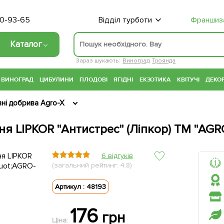
70-93-65
Відділ турботи
Франшиз
Каталог
Зараз шукають:
Виноград
Троянда
ВИНОГРАД
ЦИБУЛИНИ
ПЛОДОВІ
ЯГІДНІ
ЕКЗОТИКА
КВІТУЧІ
ДЕКОР
ні добрива Agro-X
я LIPKOR "Антистрес" (Ліпкор) ТМ "AGRO
6 відгуків
(загальний рейтинг: 4.8)
Артикул : 48193
176
грн
Ціна: