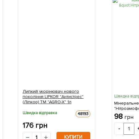
Липкий укорінювач нового
Швидка відп
покоління LIPKOR "Антистрес"
(Ліпкор) ТМ "AGRO-X" 1л
Мінеральне
"Нітроамофо
Швидка відправка
48193
98
грн
176
грн
-
КУПИТИ