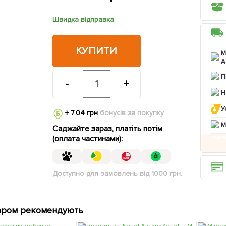
Швидка відправка
КУПИТИ
М
А
П
-
+
Н
У
+ 7.04 грн
бонусів за покупку
M
Саджайте зараз, платіть потім
(оплата частинами):
Доступно для замовлень від 1000 грн.
аром рекомендують