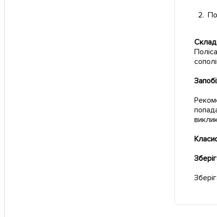
По
Склад
Поліса
сополі
Запобі
Рекоме
попада
виклик
Класи
Зберіг
Зберіг