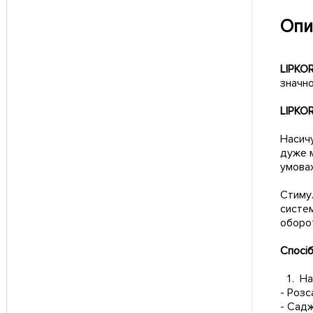
Опи
LIPKO
значно
LIPKO
Насичу
дуже м
умовах
Стиму
систем
оборот
Спосі
На
- Роз
- Сад