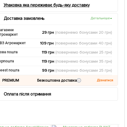
Упаковка яка переживає будь-яку доставку
Доставка замовлень
Детальніше
→
агазини
29 грн
(повернемо
бонусами
20
грн)
громаркет
109 грн
(повернемо
бонусами
40
грн)
ВЗ Агромаркет
119 грн
(повернемо
бонусами
25
грн)
ова пошта
119 грн
(повернемо
бонусами
35
грн)
крпошта
99 грн
(повернемо
бонусами
25
грн)
eest пошта
PREMIUM
Безкоштовна доставка
Дізнатися
Оплата після отримання