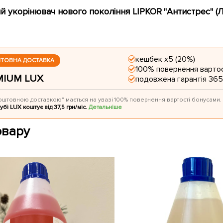
й укорінювач нового покоління LIPKOR "Антистрес" (
кешбек х5 (20%)
ШТОВНА ДОСТАВКА
100% повернення вартос
MIUM LUX
подовжена гарантія 365
оштовною доставкою" мається на увазі 100% повернення вартості бонусами.
убі LUX коштує від 37,5 грн/міс.
Детальніше
овару