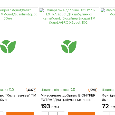
равка
Швидка відправка
Швидка 
20227
47911
во "Хелат заліза" ТМ
Мінеральне добриво BIOHYPER
Фунгіци
30мл
EXTRA "Для цибулинних квітів"
6мл
(Біохайпер Екстра) ТМ "AGRO-X"
193
72
грн
г
100г