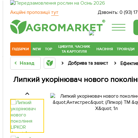
Акційні пропозиції
тут
Дзвоніть:
0 (93) 1
®
ЦИБУЛЯ, ЧАСНИК
ПІДБІРКИ
NEW
TOP
НАСІННЯ
ТРОЯНДИ
ТА КАРТОПЛЯ
Назад
Добрива та захист
Ефектив
Липкий укорінювач нового поколінн