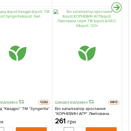
відправка
Швидка відправка
12262
61813
д "Квадріс" ТМ "Syngenta"
Бiо каталiзатор зростання
"КОРНЕВИН АГР" Лімітована
Гру
серія ТМ "AGRO-X" 120г
261
рн
грн
5 
1