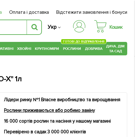
а
Оплата і доставка
Відстежити замовлення і бонуси
Укр
Кошик
ГОТОВІ ДО ВІДПРАВЛЕННЯ
ДАЧА, ДІМ
АТИВНІ
ХВОЙНІ
КРУПНОМІРИ
РОСЛИНИ
ДОБРИВА
ТА САД
-X" 1л
Лідери ринку №1 Власне виробництво та вирощування
Рослини приживаються або робимо заміну
16 000 сортів рослин та насіння у нашому магазині
Перевірено в садах 3 000 000 клієнтів