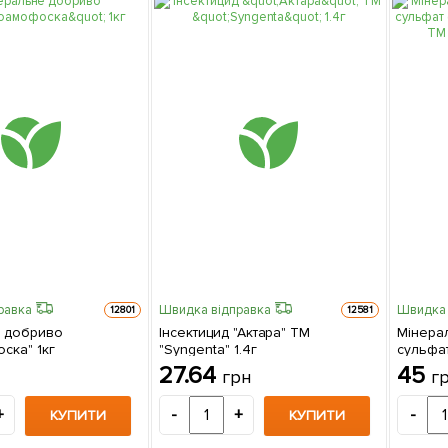
равка
Швидка відправка
Швидка 
12801
12581
 добриво
Інсектицид "Актара" ТМ
Мінера
ска" 1кг
"Syngenta" 1.4г
сульфат
ТМ "ОВ
27.64
45
грн
г
+
-
+
-
КУПИТИ
КУПИТИ