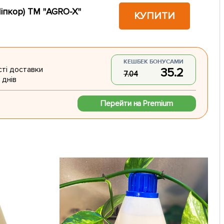
Ліпкор) ТМ "AGRO-X"
КУПИТИ
КЕШБЕК БОНУСАМИ
ті доставки
35.2
7.04
 днів
Перейти на Premium