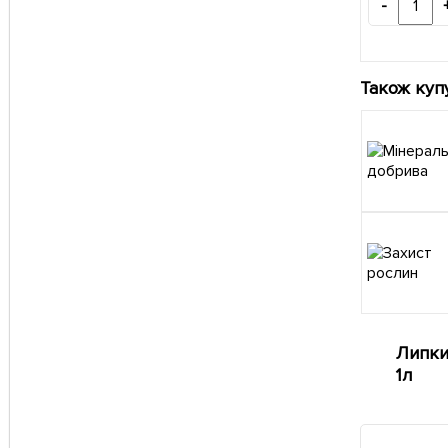
-
Також куп
Липки
1л