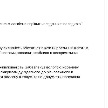
вач з легкістю вирішить завдання з посадкою і
ктивність. Містяться в кожній рослинній клітині в
ї системи рослини, особливо в несприятливих
живлюваність. Забезпечує вологою кореневу
ліакриламіду, здатного до рівноважного й
 рослину в тонусі та не допускати висихання.