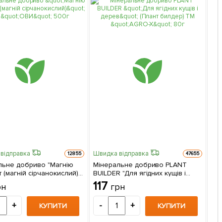
відправка
Швидка відправка
Шви
12855
47655
льне добриво "Магнію
Мінеральне добриво PLANT
Сти
 (магній сірчанокислий)"
BUILDER "Для ягідних кущів і
Кор
И" 500г
дерев" (Плант билдер) ТМ
117
1
рн
грн
"AGRO-X" 80г
+
-
+
-
КУПИТИ
КУПИТИ