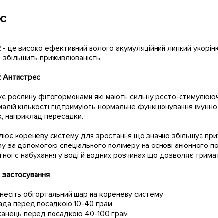
с
R
- це високо ефективний волого акумуляційний липкий укоріню
 збільшить приживлюваність.
R Антистрес
є рослину фітогормонами які мають сильну росто-стимулюючу а
алій кількості підтримують нормальне функціонування імунно
, наприклад пересадки.
лює кореневу систему для зростання що значно збільшує при
у за допомогою спеціального полімеру на основі аніонного по
ного набухання у воді й водних розчинах що дозволяє тримати
б застосування
несіть обгортальний шар на кореневу систему.
сада перед посадкою 10-40 грам
жанець перед посадкою 40-100 грам