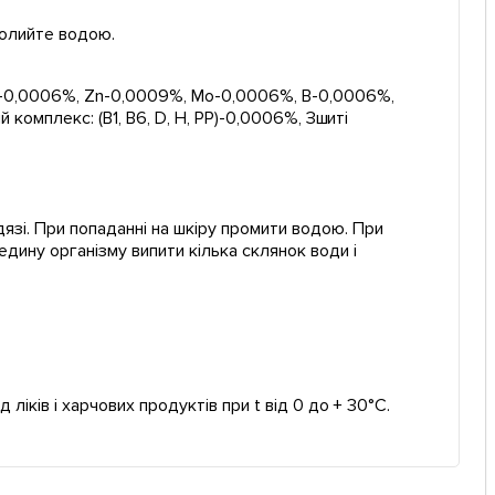
полийте водою.
n-0,0006%, Zn-0,0009%, Mo-0,0006%, B-0,0006%,
 комплекс: (B1, B6, D, H, PP)-0,0006%, Зшиті
язі. При попаданні на шкіру промити водою. При
едину організму випити кілька склянок води і
 ліків і харчових продуктів при t від 0 до + 30°C.