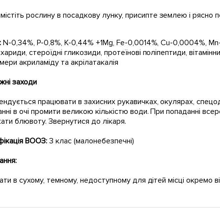
містіть рослину в посадкову лунку, присипте землею і рясно 
:
N-0,34%, P-0,8%, K-0,44% +1Mg, Fe-0,0014%, Cu-0,0004%, M
хариди, стероїдні гликозиди, протеїнові поліпептиди, вітамінний
мери акриламіду та акрілатакалія
жні заходи
ндується працювати в захисних рукавичках, окулярах, спецод
нні в очі промити великою кількістю води. При попаданні всер
ати блювоту. Звернутися до лікаря.
фікація ВООЗ:
3 клас (малонебезпечні)
ання:
ати в сухому, темному, недоступному для дітей місці окремо від