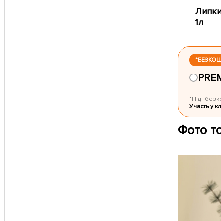
Липки
1л
*БЕЗКО
PRE
*Під "безк
Участь у кл
Фото т