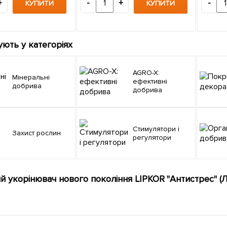
+
-
+
-
КУПИТИ
КУПИТИ
ують у категоріях
AGRO-X:
Мінеральні
ефективні
добрива
добрива
Стимулятори і
Захист рослин
регулятори
й укорінювач нового покоління LIPKOR "Антистрес" (