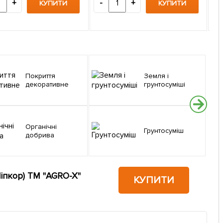
+
-
+
КУПИТИ
КУПИТИ
-
Покриття
Земля і
декоративне
грунтосуміші
Органічні
Грунтосуміш
добрива
Ліпкор) ТМ "AGRO-X"
КУПИТИ