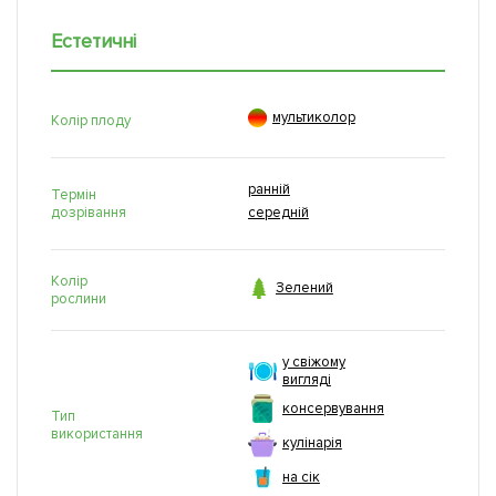
Естетичні

мультиколор
Колір плоду
ранній
Термін
дозрівання
середній
Колір

Зелений
рослини
у свіжому
вигляді
консервування
Тип
використання
кулінарія
на сік