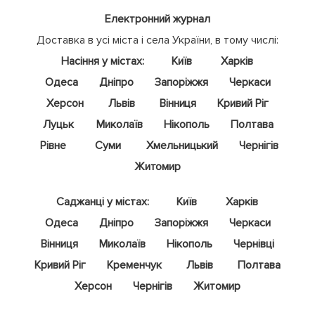
Електронний журнал
Доставка в усі міста і села України, в тому числі:
Насіння у містах:
Київ
Харків
Одеса
Дніпро
Запоріжжя
Черкаси
Херсон
Львів
Вінниця
Кривий Ріг
Луцьк
Миколаїв
Нікополь
Полтава
Рівне
Суми
Хмельницький
Чернігів
Житомир
Саджанці у містах:
Київ
Харків
Одеса
Дніпро
Запоріжжя
Черкаси
Вінниця
Миколаїв
Нікополь
Чернівці
Кривий Ріг
Кременчук
Львів
Полтава
Херсон
Чернігів
Житомир