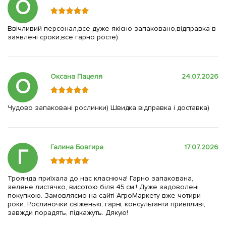
О
Ввічливий персонал,все дуже якісно запаковано,відправка в
заявлені сроки,все гарно росте)
Оксана Пацеля
24.07.2026
О
Чудово запаковані рослинки) Швидка відправка і доставка)
Галина Бовгира
17.07.2026
Г
Троянда приїхала до нас класнюча! Гарно запакована,
зелене листячко, висотою біля 45 см.! Дуже задоволені
покупкою. Замовляємо на сайті АгроМаркету вже чотири
роки. Рослиночки свіженькі, гарні, консультанти привітливі,
завжди порадять, підкажуть. Дякую!