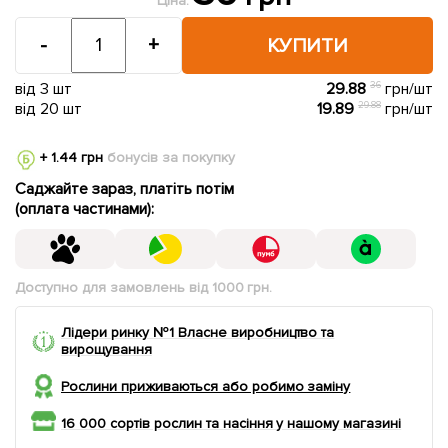
Ціна:
-
+
КУПИТИ
від 3 шт
29.88
36
грн/шт
від 20 шт
19.89
29.88
грн/шт
+ 1.44 грн
бонусів за покупку
Саджайте зараз, платіть потім
(оплата частинами):
Доступно для замовлень від 1000 грн.
Лідери ринку №1 Власне виробництво та
вирощування
Рослини приживаються або робимо заміну
16 000 сортів рослин та насіння у нашому магазині