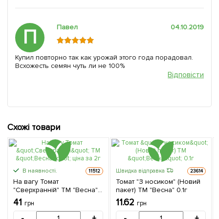
Павел
04.10.2019
П
Купил повторно так как урожай этого года порадовал.
Всхожесть семян чуть ли не 100%
Відповісти
Схожі товари
В наявності.
Швидка відправка
11512
23614
На вагу Томат
Томат "З носиком" (Новий
"Сверхранній" ТМ "Весна"
пакет) ТМ "Весна" 0.1г
ціна за 2г
41
11.62
грн
грн
-
+
-
+