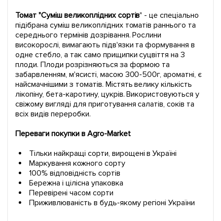
Томат "Суміш великоплідних сортів
" - це спеціально
підібрана суміш великоплідних томатів раннього та
середнього термінів дозрівання. Рослини
високорослі, вимагають підв'язки та формування в
одне стебло, а так само прищипки суцвіття на 3
плоди. Плоди розрізняються за формою та
забарвленням, м'ясисті, масою 300-500г, ароматні, є
найсмачнішими з томатів. Містять велику кількість
лікопіну, бета-каротину, цукрів. Використовуються у
свіжому вигляді для приготування салатів, соків та
всіх видів переробки.
Переваги покупки в Agro-Market
Тільки найкращі сорти, вирощені в Україні
Маркування кожного сорту
100% відповідність сортів
Бережна і цілісна упаковка
Перевірені часом сорти
Приживлюваність в будь-якому регіоні України