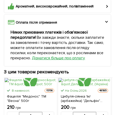
Ароматний, високоврожайний, полівітамінний
Оплата після отримання
Ніяких прихованих платежів і обов'язкової
передоплати!
Ви завжди знаєте, скільки заплатите
за замовлення і точну вартість доставки. Так само,
можете оплатити замовлення після огляду
посилки, коли переконаєтеся, що з рослинами все
прекрасно.
Дізнатися більше про оплату
З цим товаром рекомендують
В наявності.
На Осінь-2026
15706
48565
Фацелія "Медонос" ТМ
Цибуля-сіянка 1кг
"Весна" 500г
(арбажейка) "Дельфін"
(Україна)
210
200
грн
грн