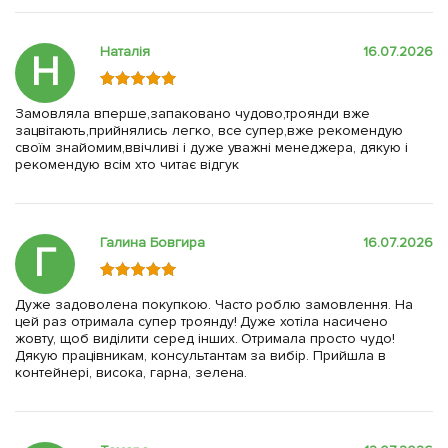
Наталія
16.07.2026
Н
Замовляла вперше,запаковано чудово,троянди вже
зацвітають,прийнялись легко, все супер,вже рекомендую
своїм знайомим,ввічливі і дуже уважні менеджера, дякую і
рекомендую всім хто читає відгук
Галина Бовгира
16.07.2026
Г
Дуже задоволена покупкою. Часто роблю замовлення. На
цей раз отримала супер троянду! Дуже хотіла насичено
жовту, щоб виділити серед інших. Отримала просто чудо!
Дякую працівникам, консультантам за вибір. Прийшла в
контейнері, висока, гарна, зелена.