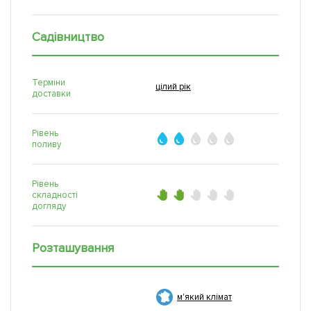
Садівництво
Терміни
цілий рік
доставки
Рівень
поливу
Рівень
складності
догляду
Розташування
м'який клімат