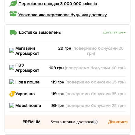
Перевірено в садах 3 000 000 клієнтів
Упаковка яка переживає будь-яку доставку
Доставка замовлень
Детальніше
→
Магазини
29 грн
(повернемо
бонусами
20
Агромаркет
грн)
ПВЗ
109 грн
(повернемо
бонусами
40
грн)
Агромаркет
Нова пошта
119 грн
(повернемо
бонусами
25
грн)
Укрпошта
119 грн
(повернемо
бонусами
35
грн)
Meest пошта
99 грн
(повернемо
бонусами
25
грн)
PREMIUM
Дізнатися
Безкоштовна доставка