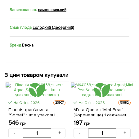
Запилюваність
самозапильний
Смак плода
солодкий (десертний)
Бренд
Весна
З цим товаром купували
На Осінь-2026
На Осінь-2026
23907
51882
Півонія трав'яниста
М'ята Дюшес "Mint Pear"
"Sorbet" 1шт в упаковці
(Кореневище) 1 саджанець
(Кореневище)
в упаковці
546
197
грн
грн
-
+
-
+