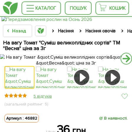
КАТАЛОГ
ПОШУК
КОШИК
Назад
Насіння
Насіння овочів
На
На вагу Томат "Суміш великоплідних сортів" ТМ
"Весна" ціна за 3г
5 відгуків
(загальний рейтинг: 5)
Артикул : 46882
В наявності.
36
грн