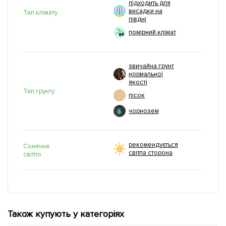
підходить для
висадки на
Тип клімату
півдні
помірний клімат
звичайна грунт
нормальної
якості
Тип грунту
пісок
чорнозем
рекомендується
Сонячне
світла сторона
світло
Також купують у категоріях