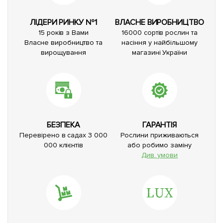
ЛІДЕРИ РИНКУ №1
ВЛАСНЕ ВИРОБНИЦТВО
15 років з Вами
16000 сортів рослин та
Власне виробництво та
насіння у найбільшому
вирощування
магазині України
БЕЗПЕКА
ГАРАНТІЯ
Перевірено в садах 3 000
Рослини приживаються
000 клієнтів
або робимо заміну
Див. умови