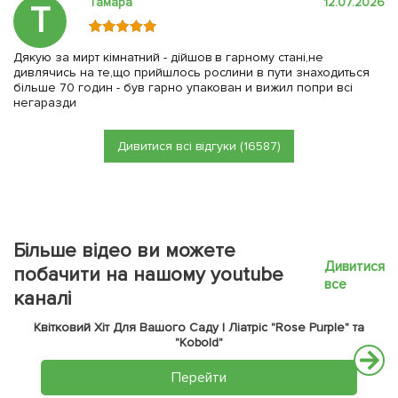
Тамара
12.07.2026
Т
Дякую за мирт кімнатний - дійшов в гарному стані,не
дивлячись на те,що прийшлось рослини в пути знаходиться
більше 70 годин - був гарно упакован и вижил попри всі
негаразди
Дивитися всі відгуки (16587)
Більше відео ви можете
Дивитися
побачити на нашому youtube
все
каналі
Квітковий Хіт Для Вашого Саду | Ліатріс "Rose Purple" та
"Kobold"
Перейти