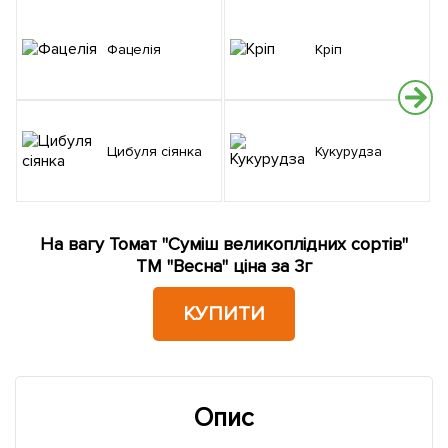
Фацелія
Кріп
Н
Цибуля сіянка
Кукурудза
На вагу Томат "Суміш великоплідних сортів"
ТМ "Весна" ціна за 3г
КУПИТИ
Опис