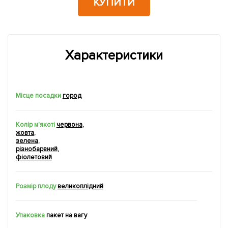
КУПИТИ
Характеристики
Місце посадки
город
Колір м'якоті
червона
,
жовта
,
зелена
,
рiзнобарвний
,
фіолетовий
Розмір плоду
великоплідний
Упаковка
пакет на вагу