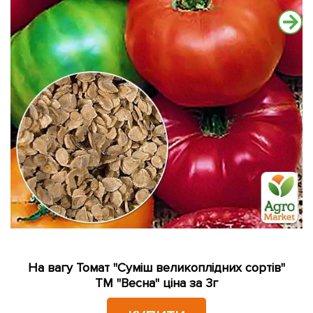
На вагу Томат "Суміш великоплідних сортів"
ТМ "Весна" ціна за 3г