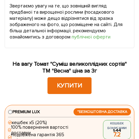
Звертаємо увагу на те, що зовнішній вигляд
придбаної та вирощеної рослини (посадкового
матеріалу) може дещо відрізнятися від зразка
зображеного на фото, що розміщене на сайті. Для
більш детальної інформації, рекомендуємо
ознайомитись з договором
публічної оферти
На вагу Томат "Суміш великоплідних сортів"
ТМ "Весна" ціна за 3г
КУПИТИ
PREMIUM LUX
*БЕЗКОШТОВНА ДОСТАВКА
кешбек х5 (20%)
КЕШБЕК
100% повернення вартості
БОНУСАМИ
1.44
доставки
7.2
подовжена гарантія 365