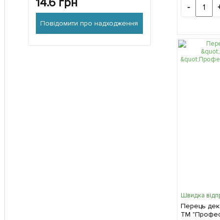
14.6
грн
-
Повідомити про надходження
Швидка відп
Перець дек
ТМ "Професі