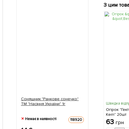
З цим тов
Соняшник "Ранкове сонечко"
Швидка відп
ТМ "Насіння України" 1г
Огірок "Гек
Kern" 20шт
Немає в наявності
118920
63
грн