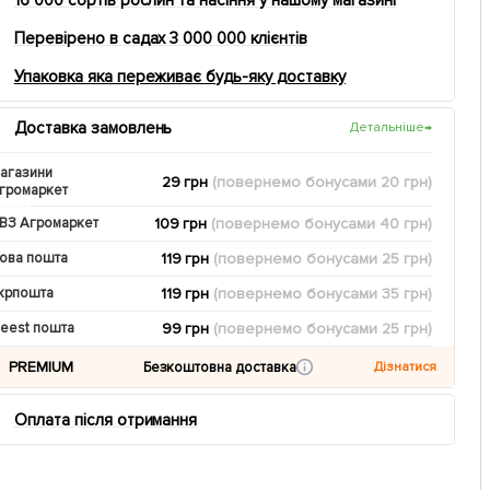
Перевірено в садах 3 000 000 клієнтів
Упаковка яка переживає будь-яку доставку
Доставка замовлень
Детальніше
→
агазини
29 грн
(повернемо
бонусами
20
грн)
громаркет
109 грн
(повернемо
бонусами
40
грн)
ВЗ Агромаркет
119 грн
(повернемо
бонусами
25
грн)
ова пошта
119 грн
(повернемо
бонусами
35
грн)
крпошта
99 грн
(повернемо
бонусами
25
грн)
eest пошта
PREMIUM
Безкоштовна доставка
Дізнатися
Оплата після отримання