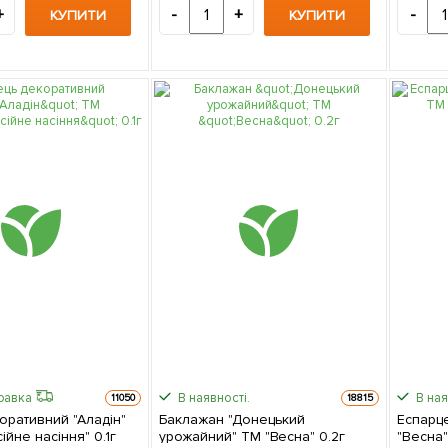
+
-
+
-
КУПИТИ
КУПИТИ
равка
В наявності.
В ная
11050
18815
оративний "Аладін"
Баклажан "Донецький
Еспарце
йне насіння" 0.1г
урожайний" ТМ "Весна" 0.2г
"Весна"