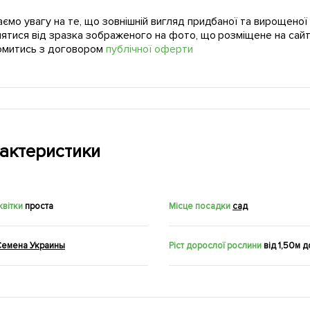
ємо увагу на те, що зовнішній вигляд придбаної та вирощено
нятися від зразка зображеного на фото, що розміщене на сайт
омитись з договором
публічної оферти
актеристики
вітки
проста
Місце посадки
сад
Семена Украины
Ріст дорослої рослини
від 1,50м д