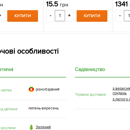
15.5
1341
рн
грн
+
-
+
-
КУПИТИ
КУПИТИ
чові особливості
етичні
Садівництво
з вересня

рiзнобарвний
 квітки
грудень
Терміни доставки
з лютого 
липень-вересень
д цвітіння

Зелений
р рослини