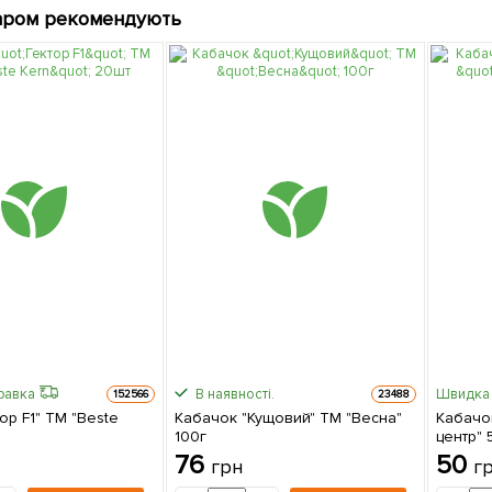
аром рекомендують
равка
В наявності.
Швидка 
152566
23488
тор F1" ТМ "Beste
Кабачок "Кущовий" ТМ "Весна"
Кабачок
100г
центр" 
76
50
грн
г