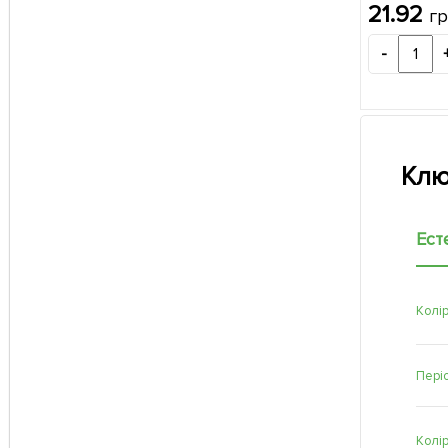
21.92
г
-
Клю
Ест
Колір
Періо
Колі