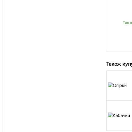
Тип 
Також куп