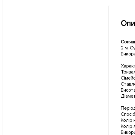
Опи
Соняш
2 м. С
Викори
Харак
Тривал
Сімейс
Ставле
Висота
Діамет
Період
Спосі
Колір 
Колір 
Викори