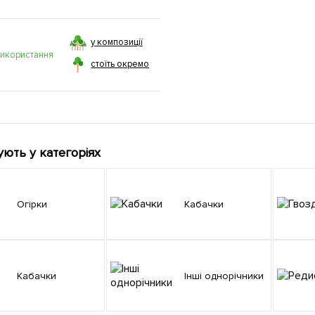
у композиції
використання
стоїть окремо
ують у категоріях
Огірки
Кабачки
Кабачки
Інші однорічники