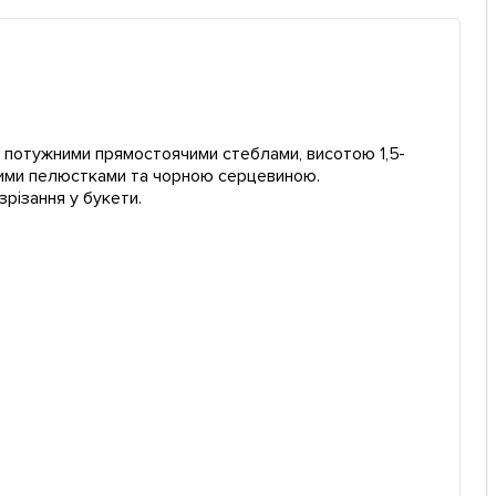
з потужними прямостоячими стеблами, висотою 1,5-
евими пелюстками та чорною серцевиною.
різання у букети.