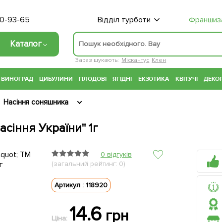
70-93-65
Відділ турботи
Франшиз
Каталог
Зараз шукають:
Міскантус
Клен
ВИНОГРАД
ЦИБУЛИНИ
ПЛОДОВІ
ЯГІДНІ
ЕКЗОТИКА
КВІТУЧІ
ДЕКОР
Насіння соняшника
сіння України" 1г
0 відгуків
(загальний рейтинг: 0)
Артикул : 118920
14.6
грн
Ціна: