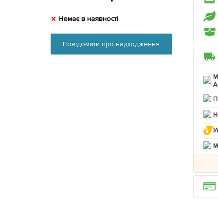
Немає в наявності
Повідомити про надходження
М
А
П
Н
У
M