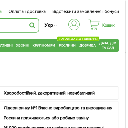
а
Оплата і доставка
Відстежити замовлення і бонуси
Укр
Кошик
ГОТОВІ ДО ВІДПРАВЛЕННЯ
ДАЧА, ДІМ
АТИВНІ
ХВОЙНІ
КРУПНОМІРИ
РОСЛИНИ
ДОБРИВА
ТА САД
Хворобостійкий, декоративний, невибагливий
Лідери ринку №1 Власне виробництво та вирощування
Рослини приживаються або робимо заміну
16 000 сортів рослин та насіння у нашому магазині