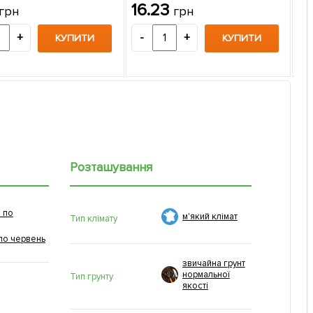
16.23
грн
грн
ТМ
2
+
-
+
КУПИТИ
КУПИТИ
-
Розташування
 по
м'який клімат
Тип клімату
по червень
звичайна грунт
нормальної
Тип грунту
якості