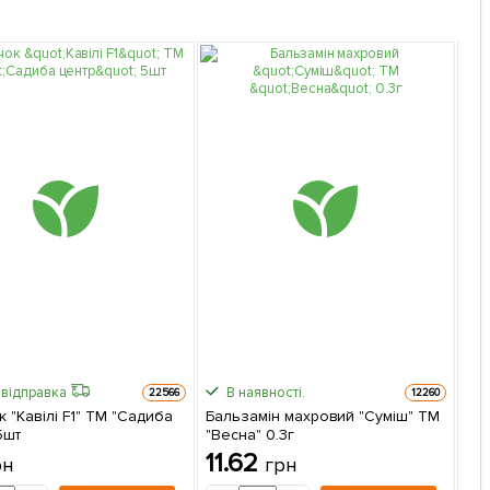
відправка
В наявності.
Шви
22566
12260
 "Кавілі F1" ТМ "Садиба
Бальзамін махровий "Суміш" ТМ
Гв
5шт
"Весна" 0.3г
ТМ 
11.62
2
рн
грн