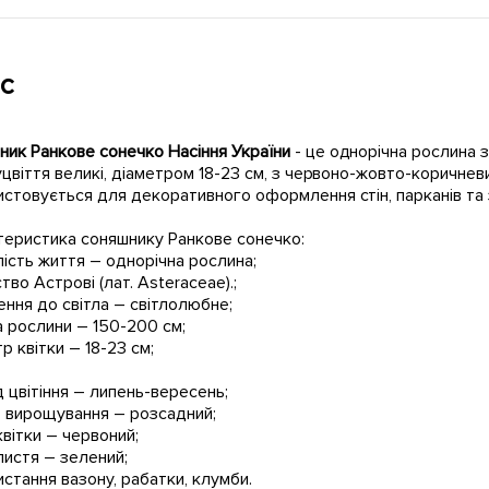
с
ник Ранкове сонечко Насіння України
- це однорічна рослина 
уцвіття великі, діаметром 18-23 см, з червоно-жовто-коричн
стовується для декоративного оформлення стін, парканів та з
теристика соняшнику Ранкове сонечко:
ість життя – однорічна рослина;
тво Астрові (лат. Asteraceae).;
ння до світла – світлолюбне;
 рослини – 150-200 см;
р квітки – 18-23 см;
 цвітіння – липень-вересень;
б вирощування – розсадний;
квітки – червоний;
листя – зелений;
стання вазону, рабатки, клумби.