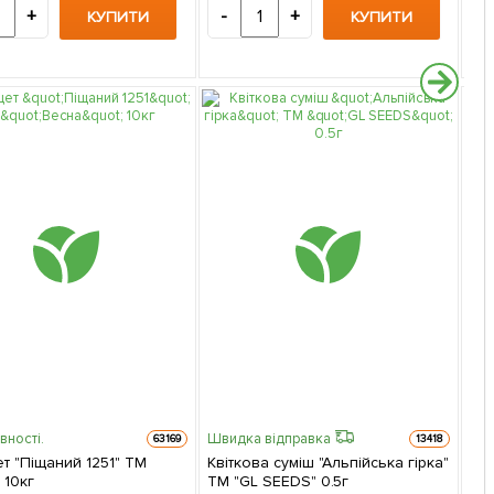
+
-
+
-
КУПИТИ
КУПИТИ
вності.
Швидка відправка
63169
13418
т "Піщаний 1251" ТМ
Квіткова суміш "Альпійська гірка"
Шви
 10кг
ТМ "GL SEEDS" 0.5г
Баз