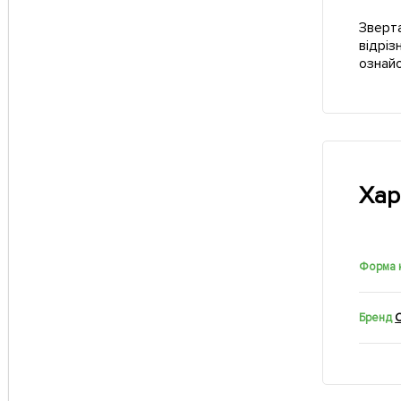
Зверта
відріз
ознай
Хар
Форма к
Бренд