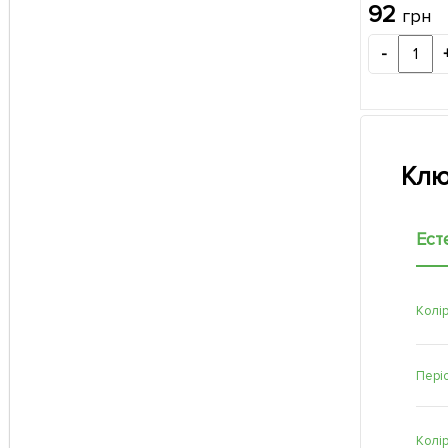
92
грн
-
Клю
Ест
Колір
Періо
Колі