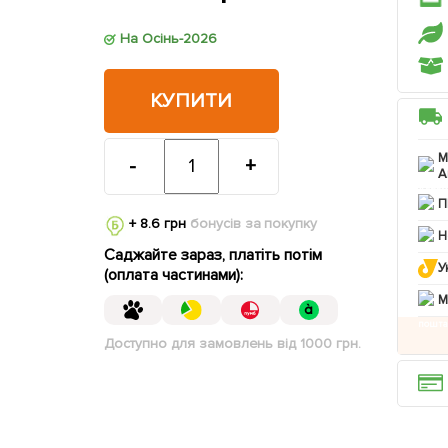
На Осінь-2026
КУПИТИ
М
-
+
А
П
+ 8.6 грн
бонусів за покупку
Н
Саджайте зараз, платіть потім
У
(оплата частинами):
M
Доступно для замовлень від 1000 грн.