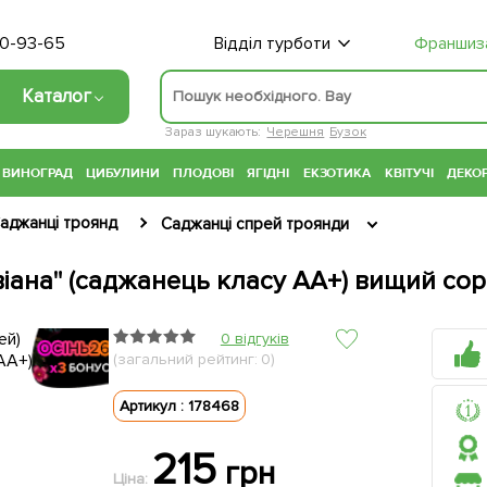
70-93-65
Відділ турботи
Франшиз
Каталог
Зараз шукають:
Черешня
Бузок
ВИНОГРАД
ЦИБУЛИНИ
ПЛОДОВІ
ЯГІДНІ
ЕКЗОТИКА
КВІТУЧІ
ДЕКОР
аджанці троянд
Саджанці спрей троянди
віана" (саджанець класу АА+) вищий сор
0 відгуків
(загальний рейтинг: 0)
Артикул : 178468
215
грн
Ціна: