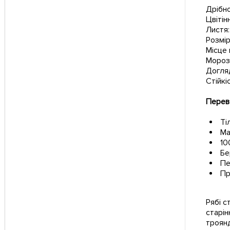
Дрібно
Цвітін
Листя:
Розмір
Місце 
Морозо
Догляд
Стійкі
Перева
Ті
Ма
10
Бе
Пе
Пр
Рябі с
старін
троянд