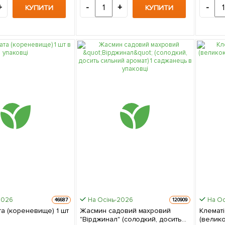
+
-
+
-
КУПИТИ
КУПИТИ
2026
На Осінь-2026
На Ос
46687
120909
 (кореневище) 1 шт
Жасмин садовий махровий
Клематі
"Вірджинал" (солодкий, досить
(велико