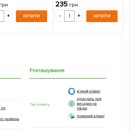
ець в упаковці
упаковці
235
грн
грн
Sao
упа
2
+
-
+
КУПИТИ
КУПИТИ
-
Розташування
м'який клімат
підходить для
висадки на
Тип клімату
 по
півдні
помірний клімат
по червень