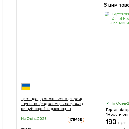
З цим тов
Троянда дрібноквіткова (спрей)
На Осінь-
"Лувіана" (саджанець класу АА+)
вищий сорт 1 саджанець в
Гортензія к
упаковці
"Нескінченн
На Осінь-2026
Summer) 1 с
178468
190
грн