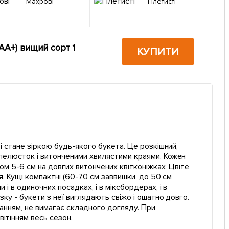
Махрові
Плетисті
 АА+) вищий сорт 1
КУПИТИ
і стане зіркою будь-якого букета. Це розкішний,
 пелюсток і витонченими хвилястими краями. Кожен
ром 5-6 см на довгих витончених квітконіжках. Цвіте
я. Кущі компактні (60-70 см заввишки, до 50 см
і в одиночних посадках, і в міксбордерах, і в
ку - букети з неї виглядають свіжо і ошатно довго.
танням, не вимагає складного догляду. При
вітінням весь сезон.