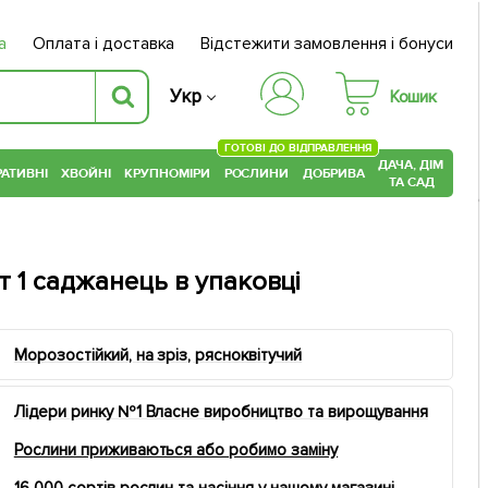
а
Оплата і доставка
Відстежити замовлення і бонуси
Укр
Кошик
ГОТОВІ ДО ВІДПРАВЛЕННЯ
ДАЧА, ДІМ
АТИВНІ
ХВОЙНІ
КРУПНОМІРИ
РОСЛИНИ
ДОБРИВА
ТА САД
т 1 саджанець в упаковці
Морозостійкий, на зріз, рясноквітучий
Лідери ринку №1 Власне виробництво та вирощування
Рослини приживаються або робимо заміну
16 000 сортів рослин та насіння у нашому магазині