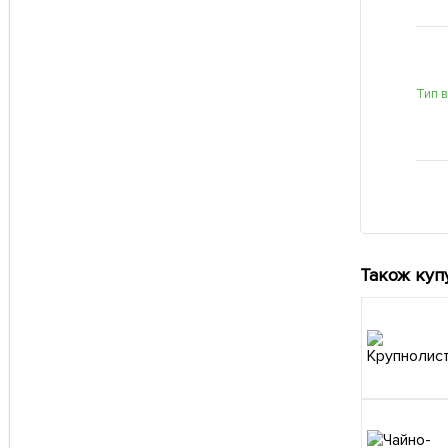
Тип 
Також куп