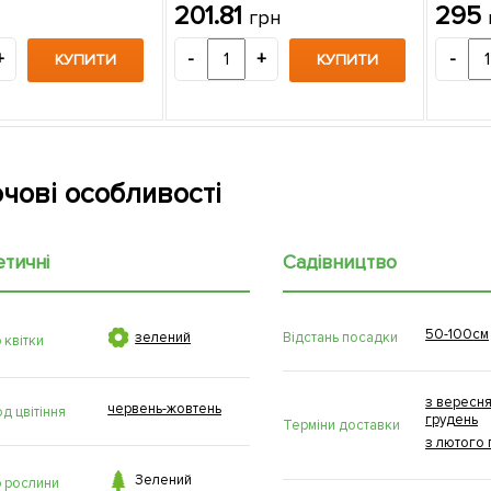
сильний аромат) 1 саджанець в
саджан
201.81
295
грн
упаковці
+
-
+
-
КУПИТИ
КУПИТИ
чові особливості
етичні
Садівництво
50-100см

Відстань посадки
зелений
 квітки
з вересня
червень-жовтень
д цвітіння
грудень
Терміни доставки
з лютого 

Зелений
р рослини