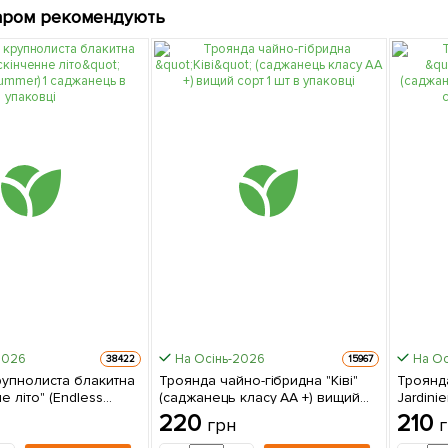
аром рекомендують
2026
На Осінь-2026
На Ос
38422
15967
рупнолиста блакитна
Троянда чайно-гібридна "Ківі"
Троянда
е літо" (Endless
(саджанець класу АА +) вищий
Jardini
аджанець в упаковці
сорт 1 шт в упаковці
вищий с
220
210
грн
упаковц