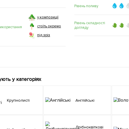
Рівень поливу
у композиції
Рівень складності
стоїть окремо
використання
догляду
під зріз
ують у категоріях
Крупнолисті
Англійські
Дрібноквіткові