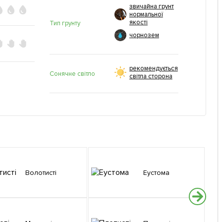
звичайна грунт
нормальної
якості
Тип грунту
чорнозем
рекомендується
Сонячне світло
світла сторона
Волотисті
Еустома