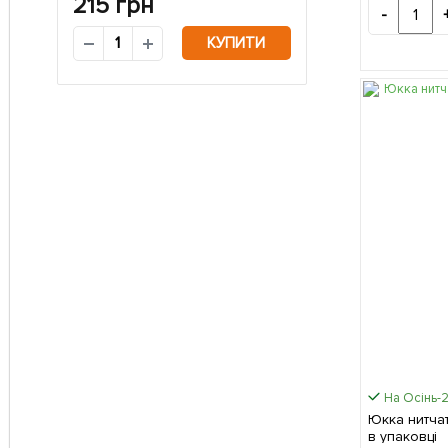
215
грн
-
КУПИТИ
На Осінь-
Юкка нитчата
в упаковці