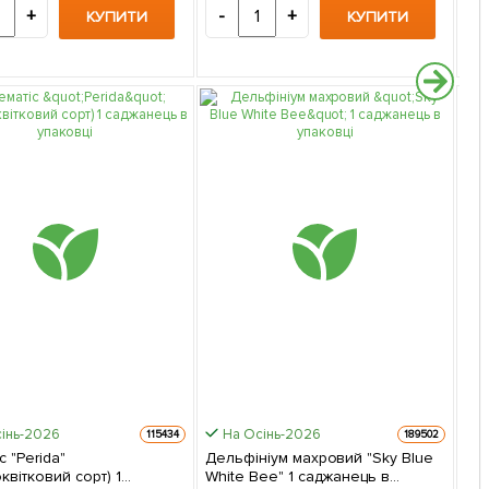
+
-
+
-
КУПИТИ
КУПИТИ
інь-2026
На Осінь-2026
115434
189502
с "Perida"
Дельфініум махровий "Sky Blue
квітковий сорт) 1
White Bee" 1 саджанець в
Гор