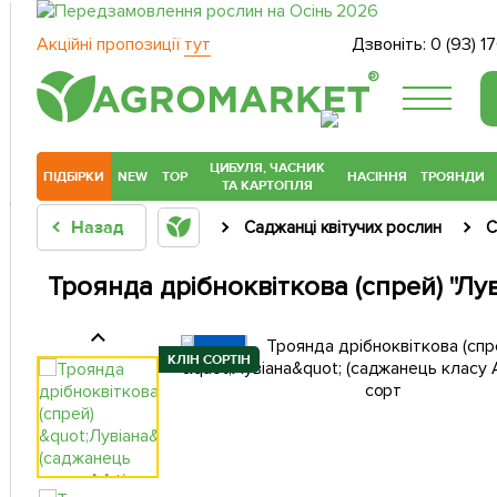
Акційні пропозиції
тут
Дзвоніть:
0 (93) 1
®
ЦИБУЛЯ, ЧАСНИК
ПІДБІРКИ
NEW
TOP
НАСІННЯ
ТРОЯНДИ
ТА КАРТОПЛЯ
Назад
Саджанці квітучих рослин
С
Троянда дрібноквіткова (спрей) "Лу
КЛІН СОРТІН
КЛІН СОРТІН
КЛІН СОРТІН
КЛІН СОРТІН