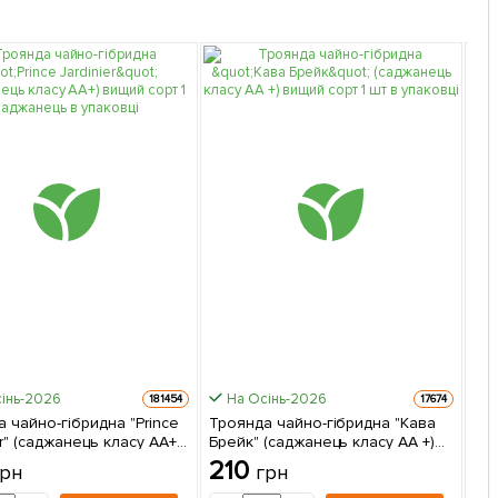
інь-2026
На Осінь-2026
181454
17674
 чайно-гібридна "Prince
Троянда чайно-гібридна "Кава
Тро
er" (саджанець класу АА+)
Брейк" (саджанець класу АА +)
"Ал
орт 1 саджанець в
вищий сорт 1 шт в упаковці
вищ
210
2
грн
грн
і