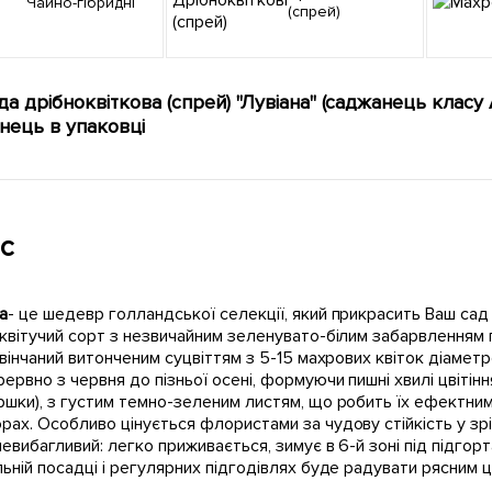
Чайно-гібридні
(спрей)
а дрібноквіткова (спрей) "Лувіана" (саджанець класу
нець в упаковці
с
а
- це шедевр голландської селекції, який прикрасить Ваш сад 
квітучий сорт з незвичайним зеленувато-білим забарвленням
увінчаний витонченим суцвіттям з 5-15 махрових квіток діамет
ервно з червня до пізньої осені, формуючи пишні хвилі цвітінн
шки), з густим темно-зеленим листям, що робить їх ефектними 
ах. Особливо цінується флористами за чудову стійкість у зріз
евибагливий: легко приживається, зимує в 6-й зоні під підгор
ьній посадці і регулярних підгодівлях буде радувати рясним ц