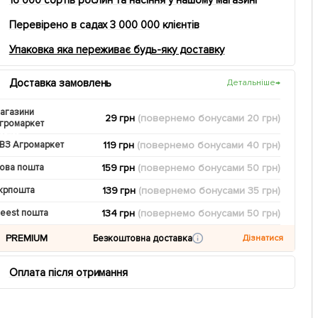
Перевірено в садах 3 000 000 клієнтів
Упаковка яка переживає будь-яку доставку
Доставка замовлень
Детальніше
→
агазини
29 грн
(повернемо
бонусами
20
грн)
громаркет
119 грн
(повернемо
бонусами
40
грн)
ВЗ Агромаркет
159 грн
(повернемо
бонусами
50
грн)
ова пошта
139 грн
(повернемо
бонусами
35
грн)
крпошта
134 грн
(повернемо
бонусами
50
грн)
eest пошта
PREMIUM
Безкоштовна доставка
Дізнатися
Оплата після отримання