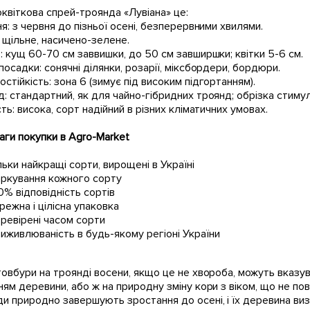
квіткова спрей-троянда «Лувіана» це:
ня: з червня до пізньої осені, безперервними хвилями.
 щільне, насичено-зелене.
: кущ 60-70 см заввишки, до 50 см завширшки; квітки 5-6 см.
посадки: сонячні ділянки, розарії, міксбордери, бордюри.
стійкість: зона 6 (зимує під високим підгортанням).
: стандартний, як для чайно-гібридних троянд; обрізка стимул
сть: висока, сорт надійний в різних кліматичних умовах.
ги покупки в Agro-Market
льки найкращі сорти, вирощені в Україні
ркування кожного сорту
0% відповідність сортів
режна і цілісна упаковка
ревірені часом сорти
иживлюваність в будь-якому регіоні України
товбури на троянді восени, якщо це не хвороба, можуть вказув
ням деревини, або ж на природну зміну кори з віком, що не пов
и природно завершують зростання до осені, і їх деревина виз