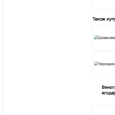
Також куп
Виног
ягода