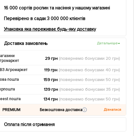
16 000 сортів рослин та насіння у нашому магазині
Перевірено в садах 3 000 000 клієнтів
Упаковка яка переживає будь-яку доставку
Доставка замовлень
Детальніше
→
агазини
29 грн
(повернемо
бонусами
20
грн)
громаркет
119 грн
(повернемо
бонусами
40
грн)
ВЗ Агромаркет
159 грн
(повернемо
бонусами
50
грн)
ова пошта
139 грн
(повернемо
бонусами
35
грн)
крпошта
134 грн
(повернемо
бонусами
50
грн)
eest пошта
PREMIUM
Безкоштовна доставка
Дізнатися
Оплата після отримання