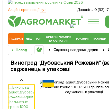
Акційні пропозиції
тут
Дзвоніть:
0 (93) 1
®
ЦИБУЛЯ, ЧАСНИК
ПІДБІРКИ
NEW
TOP
НАСІННЯ
ТРОЯНДИ
ТА КАРТОПЛЯ
Назад
Саджанці плодових дерев
Виноград "Дубовський Рожевий" (вел
саджанець в упаковці