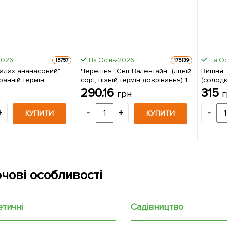
2026
На Осінь-2026
На Ос
15757
175139
алах ананасовий"
Черешня "Світ Валентайн" (літній
Вишня 
, ранній термін
сорт, пізній термін дозрівання) 1
(солодк
 1 саджанець в
саджанець в упаковці
термін 
290.16
315
грн
г
в упако
+
-
+
-
КУПИТИ
КУПИТИ
чові особливості
етичні
Садівництво