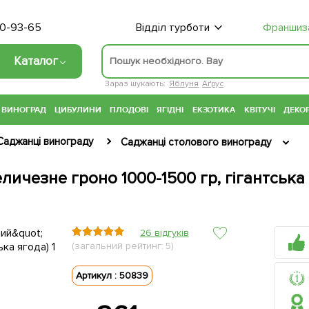
70-93-65
Відділ турботи
Франшиз
Каталог
Зараз шукають:
Яблуня
Аґрус
ВИНОГРАД
ЦИБУЛИНИ
ПЛОДОВІ
ЯГІДНІ
ЕКЗОТИКА
КВІТУЧІ
ДЕКОР
Саджанці винограду
Саджанці столового винограду
ичезне гроно 1000-1500 гр, гігантська 
26 відгуків
(загальний рейтинг: 5)
Артикул : 50839