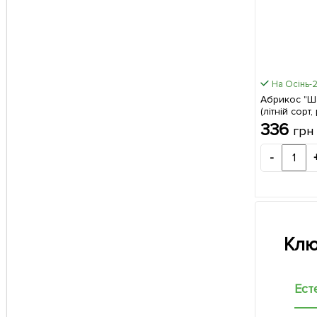
На Осінь-
Абрикос "Ш
(літній сорт
дозрівання)
336
грн
упаковці
-
Клю
Ест