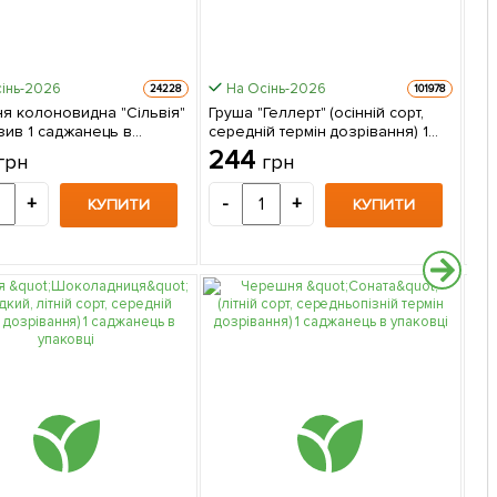
інь-2026
На Осінь-2026
24228
101978
я колоновидна "Сільвія"
Груша "Геллерт" (осінній сорт,
Чер
зив 1 саджанець в
середній термін дозрівання) 1
сор
і
саджанець в упаковці
доз
244
3
грн
грн
упа
+
-
+
-
КУПИТИ
КУПИТИ