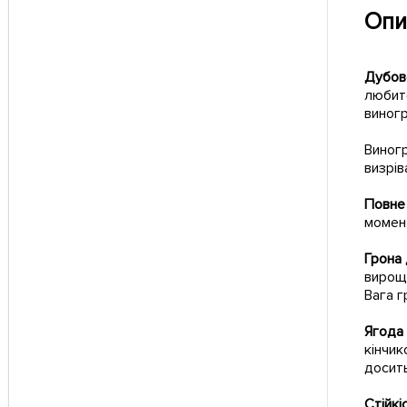
Опи
Дубов
любит
виногр
Виногр
визрів
Повне
момент
Грона
вирощу
Вага г
Ягод
кінчик
досить
Стійкі