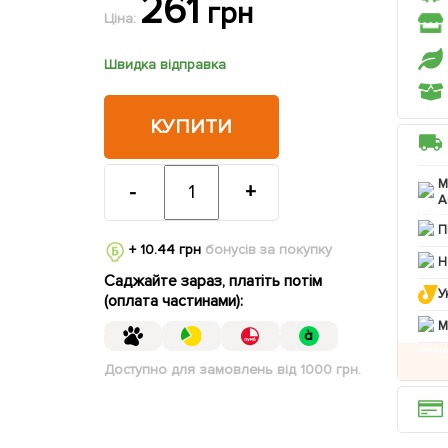
261
грн
Ціна:
Швидка відправка
КУПИТИ
М
-
+
А
П
+ 10.44 грн
бонусів за покупку
Н
Саджайте зараз, платіть потім
У
(оплата частинами):
M
Доступно для замовлень від 1000 грн.