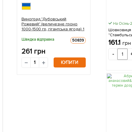
Виноград "Дубовський
На Осінь-
Рожевий" (величезне гроно
1000-1500 гр, гігантська ягода) 1
Шовковиця 
саджанець в упаковці 1
"Стамбульськ
саджанець в упаковці
Швидка відправка
середній те
50839
161.1
грн
саджанець 
261
грн
-
КУПИТИ