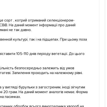
 це сорт , котрий отриманий селекціонером-
ВіВ. На даний момент інформації про даний
мані не так давно.
енной культурі, так і на підщепах. При цьому лоза
ставити 105-110 днів періоду вегетації. До цього
 Щільність безпосередньо залежить від умов
татеві. Запилення проходить на належному рівні.
у вигляді бурульки з загостреним, іноді зігнутим
оні 20 грам. На даний момент аналогів немає. Форма
на пасинках.
ктичних обробок всього виноградника хвороб на