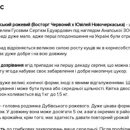
с
ський рожевий (Восторг Червоний х Ювілей Новочеркаська)
-
елем Гусєвим Сергієм Едуардович під наглядом Анапської ЗОС
аді дуже мало, адже перші плодоношення на Україні були отри
ад відрізняється великою силою росту кущів як в корнесобств
ає дуже добре і на всю довжину.
 дозрівання
ягід припадає на першу декаду серпня, що можна зі
у ягода набуває своє забарвлення і добре накопичує цукор.
дуже великі, конічної форми, іноді з явними відгалуженнями.
вання і може бути пухка або середньої щільності. Квітка двос
рон коливається від 1 кг до 1,5 кг.
а
- головна родзинка Дубівського рожевого. Дуже цікава форма 
ом. У довжину вона може досягати 5 см, а вага окремих в рай
 врожайна, крім того, має здатність давати повторний урожай 
сть
до грибкових захворювань вище середньої. Після профіла