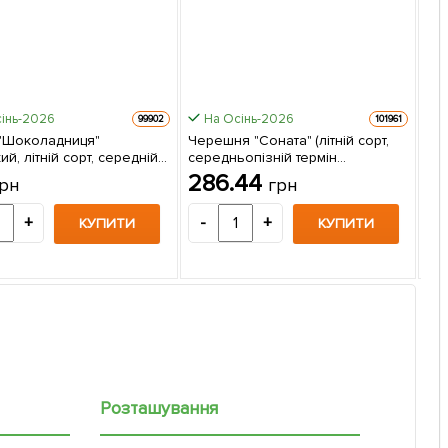
інь-2026
На Осінь-2026
99902
101961
"Шоколадниця"
Черешня "Соната" (літній сорт,
ий, літній сорт, середній
середньопізній термін
Фун
дозрівання) 1 саджанець
дозрівання) 1 саджанець в
286.44
рн
грн
те
вці
упаковці
зап
1
са
+
-
+
КУПИТИ
КУПИТИ
-
Розташування