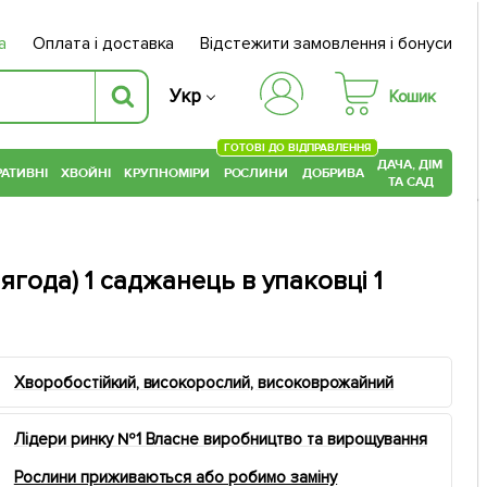
а
Оплата і доставка
Відстежити замовлення і бонуси
Укр
Кошик
ГОТОВІ ДО ВІДПРАВЛЕННЯ
ДАЧА, ДІМ
АТИВНІ
ХВОЙНІ
КРУПНОМІРИ
РОСЛИНИ
ДОБРИВА
ТА САД
ягода) 1 саджанець в упаковці 1
Хворобостійкий, високорослий, високоврожайний
Лідери ринку №1 Власне виробництво та вирощування
Рослини приживаються або робимо заміну