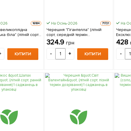
2026
На Осінь-2026
На Ос
16184
71721
великоплідна
Черешня "Гігантелла" (літній
Черешн
а біла" (літній сорт,
сорт, середній термін
Ексклю
рмін дозрівання) 1
дозрівання) 1 саджанець в
упаковц
324.9
428
грн
в упаковці
упаковці
+
-
+
-
КУПИТИ
КУПИТИ