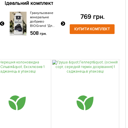
Ідеальний комплект
Гранульоване
769 грн.
мінеральне
добриво
BIOGrand "Для
КУПИТИ КОМПЛЕКТ
винограду"
508
грн.
(БІОГранд) ТМ
"AGRO-X" 1кг
0г