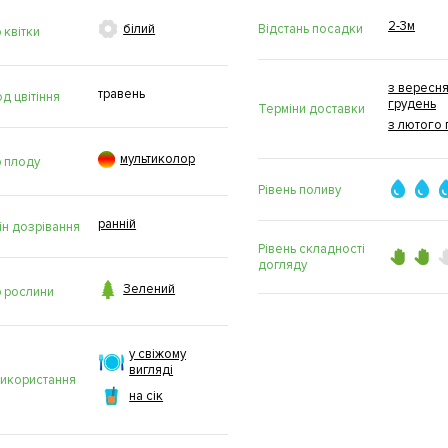
2-3м

Відстань посадки
білий
 квітки
з вересня
травень
д цвітіння
грудень
Терміни доставки
з лютого 

мультиколор
р плоду
Рівень поливу
ранній
ін дозрівання
Рівень складності
догляду

Зелений
р рослини
у свіжому
вигляді
використання
на сік