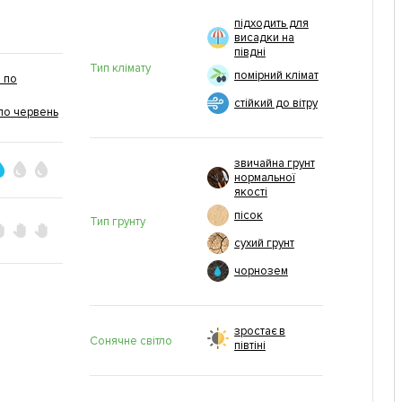
підходить для
висадки на
півдні
Тип клімату
помірний клімат
 по
стійкий до вітру
по червень
звичайна грунт
нормальної
якості
пісок
Тип грунту
сухий грунт
чорнозем
зростає в
Сонячне світло
півтіні