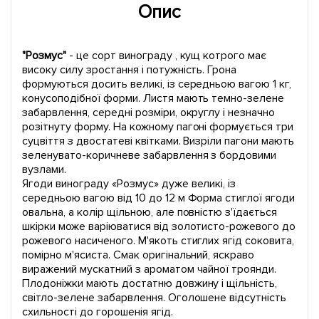
Опис
"Розмус"
- це сорт винограду , кущ котрого має
високу силу зростання і потужність. Грона
формуються досить великі, із середньою вагою 1 кг,
конусоподібної форми. Листя мають темно-зелене
забарвлення, середні розміри, округлу і незначно
розітнуту форму. На кожному пагоні формується три
суцвіття з двостатеві квітками. Визріли пагони мають
зеленувато-коричневе забарвлення з бордовими
вузлами.
Ягоди винограду «Розмус» дуже великі, із
середньою вагою від 10 до 12 м Форма стиглої ягоди
овальна, а колір щільною, але повністю з'їдається
шкірки може варіюватися від золотисто-рожевого до
рожевого насиченого. М'якоть стиглих ягід соковита,
помірно м'ясиста. Смак оригінальний, яскраво
виражений мускатний з ароматом чайної троянди.
Плодоніжки мають достатню довжину і щільність,
світло-зелене забарвлення. Оголошене відсутність
схильності до горошенія ягід.