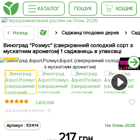
КАТАЛОГ
ПОШУК
КОШИК
Назад
Саджанці плодових дерев
Сад
Виноград "Розмус" (сверхранний солодкий сорт з
мускатним ароматом) 1 саджанець в упаковці
1 відгуків
(загальний рейтинг: 5)
Артикул : 53414
На Осінь-2026
217
грн