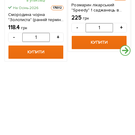
Розмарин лікарський
На Осінь-2026
179312
"Speedy" 1 саджанець в
Смородина чорна
упаковці
225
грн
"Золотиста" (ранній термін
дозрівання, зимостійкий і
118.4
-
+
грн
невибагливий сорт) 1
саджанець в упаковці
-
+
КУПИТИ
КУПИТИ