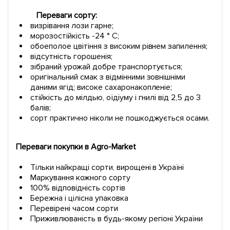
Переваги сорту:
визрівання лози гарне;
морозостійкість -24 ° С;
обоеполое цвітіння з високим рівнем запилення;
відсутність горошенія;
зібраний урожай добре транспортується;
оригінальний смак з відмінними зовнішніми
даними ягід; високе сахаронакопленіе;
стійкість до мілдью, оїдіуму і гнилі від 2,5 до 3
балів;
сорт практично ніколи не пошкоджується осами.
Переваги покупки в Agro-Market
Тільки найкращі сорти, вирощені в Україні
Маркування кожного сорту
100% відповідність сортів
Бережна і цілісна упаковка
Перевірені часом сорти
Приживлюваність в будь-якому регіоні України