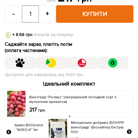
Ціна:
-
+
КУПИТИ
+ 8.68 грн
бонусів за покупку
Саджайте зараз, платіть потім
(оплата частинами):
Доступно для замовлень від 1000 грн.
Ідеальний комплект
Виноград "Розмус" (сверхранний солодкий сорт з
мускатним ароматом)
217
грн.
Мінеральне добриво BIOHYPER EXTRA "Для
OGrand
винограду" (Біохайпер Екстра) ТМ "AGRO-X"
 1кг
100г