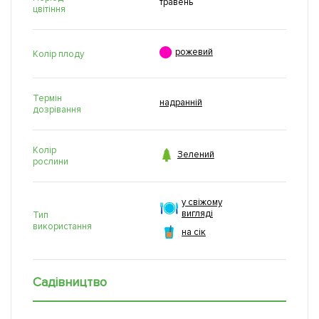
травень
цвітіння

рожевий
Колір плоду
Термін
надранній
дозрівання
Колір

Зелений
рослини
у свіжому
вигляді
Тип
використання
на сік
Садівництво