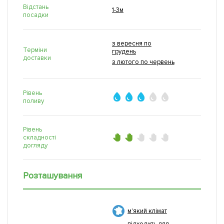
Відстань
1-3м
посадки
з вересня по
Терміни
грудень
доставки
з лютого по червень
Рівень
поливу
Рівень
складності
догляду
Розташування
м'який клімат