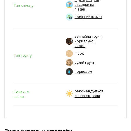
підходить для
висадки на
Тип клімату
півдні
помірний клімат
звичайна грунт
нормальної
якості
пісок
Тип грунту
сухий грунт
чорнозем
рекомендується
Сонячне
світла сторона
світло