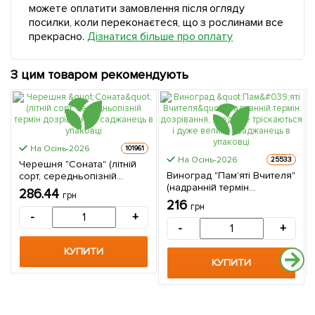
можете оплатити замовлення після огляду
посилки, коли переконаєтеся, що з рослинами все
прекрасно.
Дізнатися більше про оплату
З цим товаром рекомендують
На Осінь-2026
101961
На Осінь-2026
25533
Черешня "Соната" (літній
Виноград "Пам'яті Вчителя"
сорт, середньопізній
(надранній термін
термін дозрівання) 1
286.44
грн
дозрівання, ягоди не
саджанець в упаковці
216
грн
тріскаються і дуже великі) 1
-
+
саджанець в упаковці
-
+
КУПИТИ
КУПИТИ