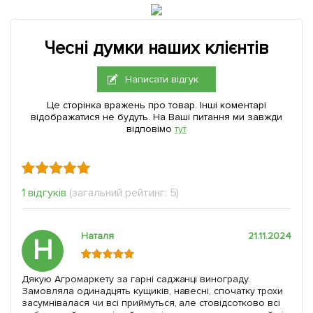
Чесні думки наших клієнтів
Написати відгук
Це сторінка вражень про товар. Інші коментарі
відображатися не будуть. На Ваші питання ми завжди
відповімо
тут
1 відгуків
(загальний рейтинг: 5)
Наталя
21.11.2024
Н
Дякую Агромаркету за гарні саджанці винограду.
Замовляла одинадцять кущиків, навесні, спочатку трохи
засумнівалася чи всі приймуться, але стовідсотково всі