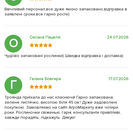
Ввічливий персонал,все дуже якісно запаковано,відправка в
заявлені сроки,все гарно росте)
Оксана Пацеля
24.07.2026
О
Чудово запаковані рослинки) Швидка відправка і доставка)
Галина Бовгира
17.07.2026
Г
Троянда приїхала до нас класнюча! Гарно запакована,
зелене листячко, висотою біля 45 см.! Дуже задоволені
покупкою. Замовляємо на сайті АгроМаркету вже чотири
роки. Рослиночки свіженькі, гарні, консультанти привітливі,
завжди порадять, підкажуть. Дякую!