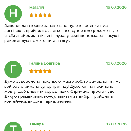
Наталія
16.07.2026
Н
Замовляла вперше,запаковано чудово,троянди вже
зацвітають,прийнялись легко, все супер,вже рекомендую
своїм знайомим,ввічливі і дуже уважні менеджера, дякую і
рекомендую всім хто читає відгук
Галина Бовгира
16.07.2026
Г
Дуже задоволена покупкою. Часто роблю замовлення. На
цей раз отримала супер троянду! Дуже хотіла насичено
жовту, щоб виділити серед інших. Отримала просто чудо!
Дякую працівникам, консультантам за вибір. Прийшла в
контейнері, висока, гарна, зелена.
Тамара
12.07.2026
Т