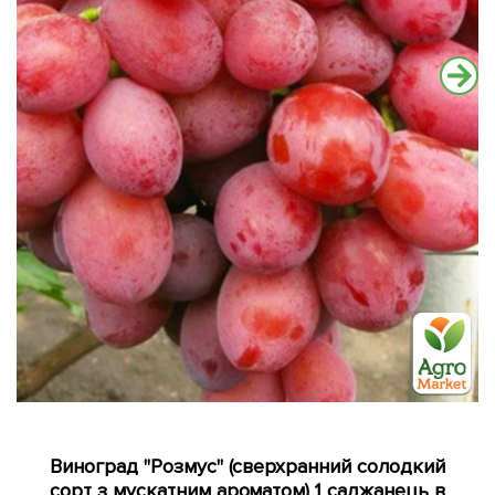
Виноград "Розмус" (сверхранний солодкий
сорт з мускатним ароматом) 1 саджанець в