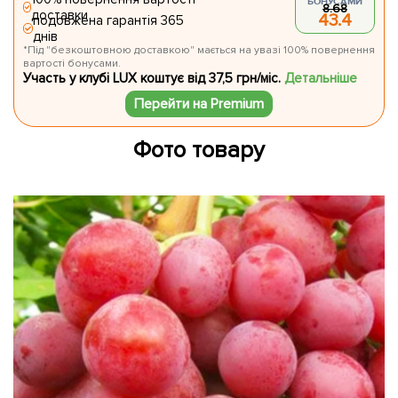
БОНУСАМИ
8.68
доставки
43.4
подовжена гарантія 365
днів
*Під "безкоштовною доставкою" мається на увазі 100% повернення
вартості бонусами.
Участь у клубі LUX коштує від 37,5 грн/міс.
Детальніше
Перейти на Premium
Фото товару