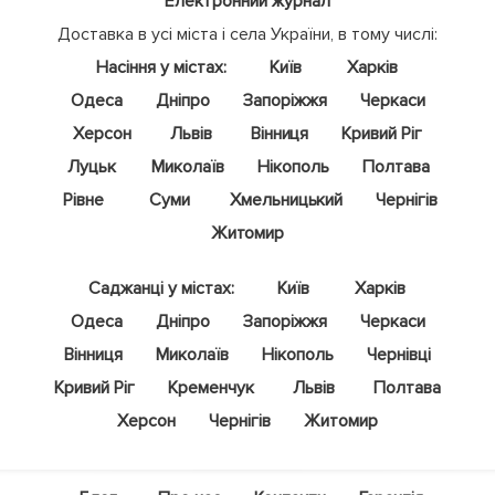
Електронний журнал
Доставка в усі міста і села України, в тому числі:
Насіння у містах:
Київ
Харків
Одеса
Дніпро
Запоріжжя
Черкаси
Херсон
Львів
Вінниця
Кривий Ріг
Луцьк
Миколаїв
Нікополь
Полтава
Рівне
Суми
Хмельницький
Чернігів
Житомир
Саджанці у містах:
Київ
Харків
Одеса
Дніпро
Запоріжжя
Черкаси
Вінниця
Миколаїв
Нікополь
Чернівці
Кривий Ріг
Кременчук
Львів
Полтава
Херсон
Чернігів
Житомир