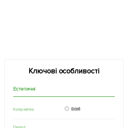
Ключові особливості
Естетичні

білий
Колір квітки
Період