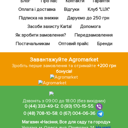
Блог
Про нас
Контакти
Гарантія
Оплата і доставка
Відгуки
Клуб "LUX"
Підписка на знижки
Даруємо до 250 грн
Засоби захисту Kartal
Допомога
Як зробити замовлення?
Передзамовлення
Постачальникам
Оптовий прайс
Бренди
Завантажуйте Agromarket
Зробіть перше замовлення та отримайте
+200 грн
бонусів!
Дзвоніть з 09:00 до 18:00 (без вихідних)
0 (44) 333-49-12
,
0 (93) 170-15-55
,
0 (48) 708-10-58
,
0 (67) 004-06-36
Магазин «Насіння, Все для саду та городу»
Україна, м. Одеса
,
вул. Привозна, 14
На мапі