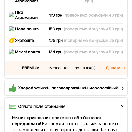
Агромаркет
грн)
ПВЗ
119 грн
(повернемо
бонусами
40
грн)
Агромаркет
Нова пошта
159 грн
(повернемо
бонусами
50
грн)
Укрпошта
139 грн
(повернемо
бонусами
35
грн)
Meest пошта
134 грн
(повернемо
бонусами
50
грн)
PREMIUM
Дізнатися
Безкоштовна доставка
Хворобостійкий, високоврожайний, морозостійкий
Оплата після отримання
Ніяких прихованих платежів і обов'язкової
передоплати!
Ви завжди знаєте, скільки заплатите
за замовлення і точну вартість доставки. Так само,