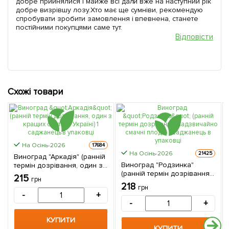
добре прийнялися і майже всі дали вже на наступний рік
добре визрівшу лозу.Хто має ще сумніви, рекомендую
спробувати зробити замовлення і впевнена, станете
постійними покупцями саме тут.
Відповісти
Схожі товари
На Осінь-2026
17684
На Осінь-2026
21425
Виноград "Аркадія" (ранній
Виноград "Родзинка"
термін дозрівання, один з
(ранній термін дозрівання,
кращих сортів в Україні) 1
215
грн
надзвичайно смачні
саджанець в упаковці
218
грн
плоди) 1 саджанець в
-
+
упаковці
-
+
КУПИТИ
КУПИТИ