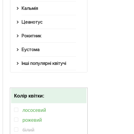
Кальмія
Цеанотус
Рокитник
Еустома
Інші популярні квітучі
Колір квітки:
лососевий
рожевий
білий