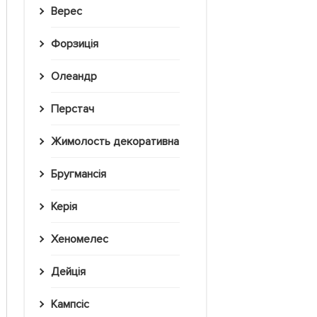
Верес
Форзиція
Олеандр
Перстач
Жимолость декоративна
Бругмансія
Керія
Хеномелес
Дейція
Кампсіс