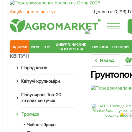
Акційні пропозиції
тут
Дзвоніть:
0 (93) 1
®
ЦИБУЛЯ, ЧАСНИК
ПІДБІРКИ
NEW
TOP
НАСІННЯ
ТРОЯНДИ
ТА КАРТОПЛЯ
КВІТУЧІ
Назад
Парад квітів
Грунтопок
Квітучі крупноміри
Популярно! Топ-20
хітових квітучих
Троянди
Чайно-гібридні