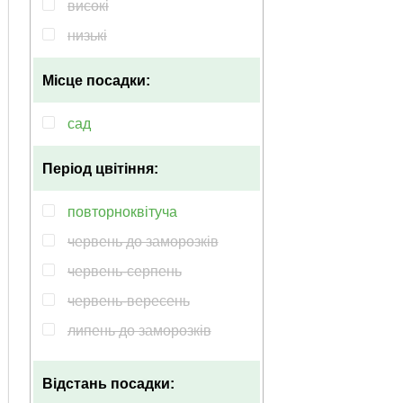
високі
низькі
Місце посадки:
сад
Період цвітіння:
повторноквітуча
червень до заморозків
червень-серпень
червень-вересень
липень до заморозків
липень серпень
Відстань посадки:
липень-жовтень