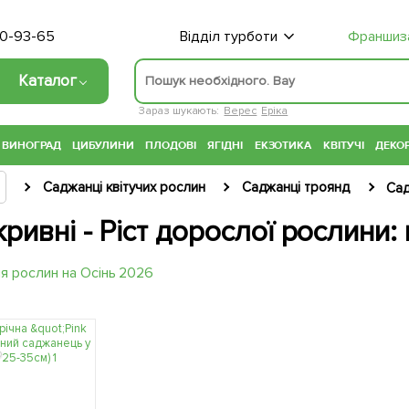
70-93-65
Відділ турботи
Франшиз
Каталог
Зараз шукають:
Верес
Еріка
ВИНОГРАД
ЦИБУЛИНИ
ПЛОДОВІ
ЯГІДНІ
ЕКЗОТИКА
КВІТУЧІ
ДЕКОР
Саджанці квітучих рослин
Саджанці троянд
Сад
ривні - Ріст дорослої рослини: 