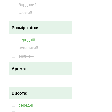
бордовий
жовтий
червоний
Розмір квітки:
кремовий
рiзнобарвний
середній
помаранчевий
невеликий
великий
Аромат:
є
Висота:
середні