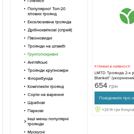
Плетисті
Популярно! Топ-20
хітових троянд
Ексклюзивна троянда
Дрібноквіткові (спрей)
Півоновидні
Троянди на штамбі
Грунтопокривні
Англійські
Немає в наявності
Троянди крупноміри
LMTD Троянда 2-х р
Blanket" (укорінен
Флорибунда
горщику, висота 25-3
654
грн
Комплекти троянд
Нідерландів 1 садж
упаковці
Сорти на варення
Повідомити про 
Шрабові
+
26.16
грн бонусів
Паркові
Інші менш популярні
троянди
Мускусні