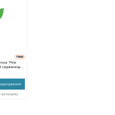
179690
ічна "Pink
ий саджанець у
5см) з
анець в
надходження
 за покупку