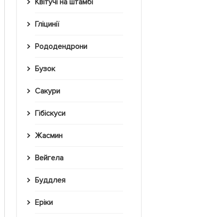
Квітучі на штамбі
Гліцинії
Рододендрони
Бузок
Сакури
Гібіскуси
Жасмин
Вейгела
Буддлея
Еріки