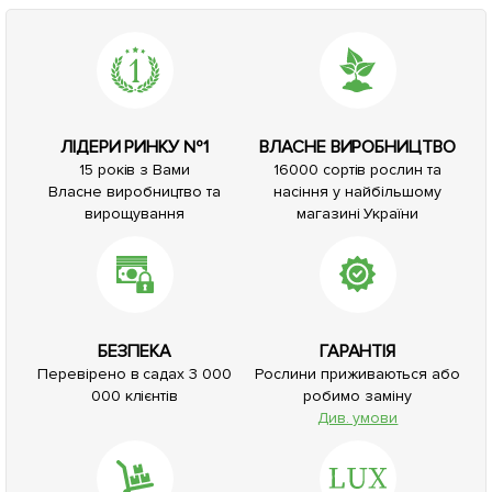
ЛІДЕРИ РИНКУ №1
ВЛАСНЕ ВИРОБНИЦТВО
15 років з Вами
16000 сортів рослин та
Власне виробництво та
насіння у найбільшому
вирощування
магазині України
БЕЗПЕКА
ГАРАНТІЯ
Перевірено в садах 3 000
Рослини приживаються або
000 клієнтів
робимо заміну
Див. умови