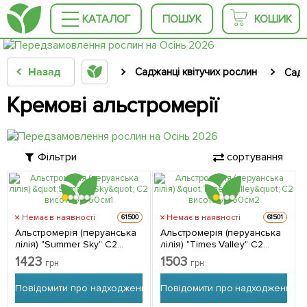
КАТАЛОГ
ПОШУК
КОШИК
Назад
Саджанці квітучих рослин
Садж
Кремові альстромерії
Фільтри
сортування
Немає в наявності
Немає в наявності
61500
61501
Альстромерія (перуанська
Альстромерія (перуанська
лілія) "Summer Sky" С2
лілія) "Times Valley" С2
висота 30-60см 1
висота 30-60см 1
1423
1503
грн
грн
саджанець в упаковці
саджанець в упаковці
Повідомити про надходження
Повідомити про надходження