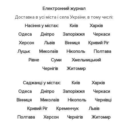
Електронний журнал
Доставка в усі міста і села України, в тому числі:
Насіння у містах:
Київ
Харків
Одеса
Дніпро
Запоріжжя
Черкаси
Херсон
Львів
Вінниця
Кривий Ріг
Луцьк
Миколаїв
Нікополь
Полтава
Рівне
Суми
Хмельницький
Чернігів
Житомир
Саджанці у містах:
Київ
Харків
Одеса
Дніпро
Запоріжжя
Черкаси
Вінниця
Миколаїв
Нікополь
Чернівці
Кривий Ріг
Кременчук
Львів
Полтава
Херсон
Чернігів
Житомир