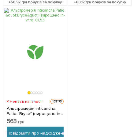
+
56.92
грн бонусів за покупку
+
60.12
грн бонусів за покупку
Немає в наявності
153173
Альстромерія inticancha
Patio "Bryce" (вирощено in-
vitro) С1,5 1 саджанець в
563
грн
упаковці Нідерланди
Повідомити про надходження