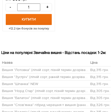
саджанець в упаковці
-
+
КУПИТИ
+
12.2
грн бонусів за покупку
Ціни на популярні Звичайна вишня - Відстань посадки: 1-2м:
Назва
Ціна
Вишня "Лотовка" (літній сорт, пізній термін дозрівання)
Від 315 грн.
Вишня "Зустріч" (літній сорт, ранній термін дозрівання)
Від 315 грн.
Вишня "Шпанка" NEW
Від 315 грн.
Вишня "Норд Стар" (літній сорт, пізній термін дозрівання)
Від 305 грн.
Вишня "Балатон" (літній сорт, пізній термін дозрівання)
Від 305 грн.
Вишня "Слов'янка" гібрид черешня + вишня (ранній термін дозрівання)
Від 326 грн.
Вишня "Белдвін" (літній сорт, ранній термін дозрівання)
Від 315 грн.