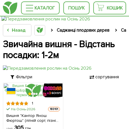
КАТАЛОГ
ПОШУК
КОШИК
Назад
Саджанці плодових дерев
Сад
Звичайна вишня - Відстань
посадки: 1-2м
Фільтри
сортування
1
На Осінь-2026
183101
Вишня "Кантор Янош
Фюртош" (літній сорт, пізній
термін дозрівання) 1
305
грн
ціна