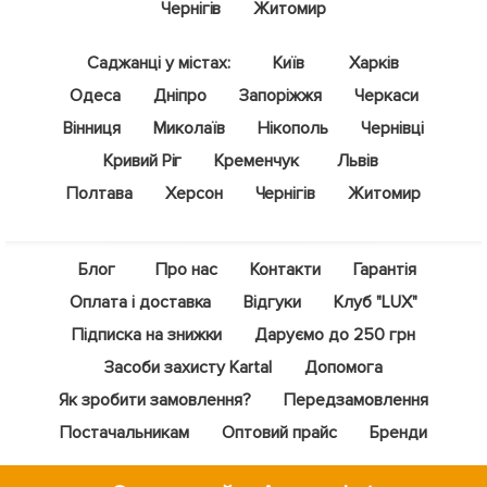
Чернігів
Житомир
Саджанці у містах:
Київ
Харків
Одеса
Дніпро
Запоріжжя
Черкаси
Вінниця
Миколаїв
Нікополь
Чернівці
Кривий Ріг
Кременчук
Львів
Полтава
Херсон
Чернігів
Житомир
Блог
Про нас
Контакти
Гарантія
Оплата і доставка
Відгуки
Клуб "LUX"
Підписка на знижки
Даруємо до 250 грн
Засоби захисту Kartal
Допомога
Як зробити замовлення?
Передзамовлення
Постачальникам
Оптовий прайс
Бренди