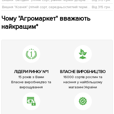
Вишня "Ксенія" (літній сорт, середньостиглий термін дозрівання)
Від 315 грн.
Чому "Агромаркет" вважають
найкращим*
ЛІДЕРИ РИНКУ №1
ВЛАСНЕ ВИРОБНИЦТВО
15 років з Вами
16000 сортів рослин та
Власне виробництво та
насіння у найбільшому
вирощування
магазині України