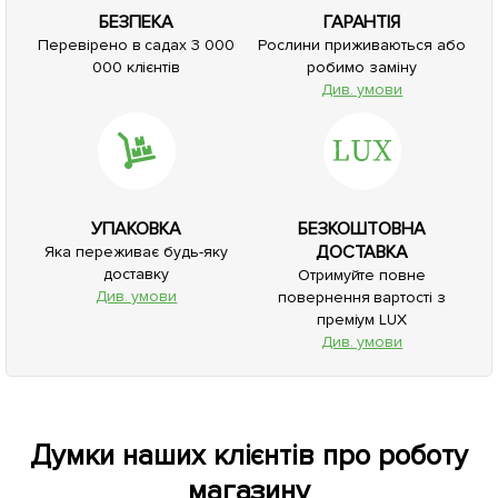
БЕЗПЕКА
ГАРАНТІЯ
Перевірено в садах 3 000
Рослини приживаються або
000 клієнтів
робимо заміну
Див. умови
УПАКОВКА
БЕЗКОШТОВНА
ДОСТАВКА
Яка переживає будь-яку
доставку
Отримуйте повне
Див. умови
повернення вартості з
преміум LUX
Див. умови
Думки наших клієнтів про роботу
магазину