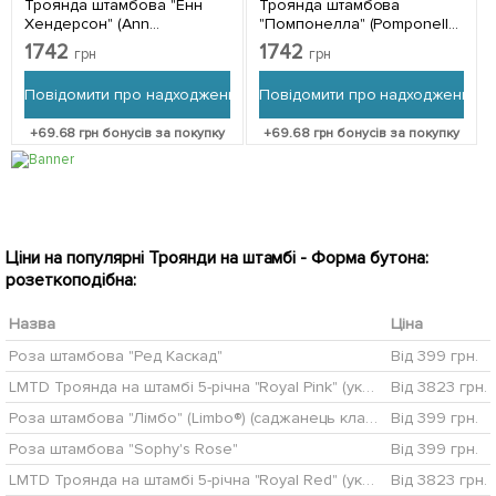
Троянда штамбова "Енн
Троянда штамбова
Хендерсон" (Ann
"Помпонелла" (Pomponella)
Henderson) (саджанець
(саджанець класу АА+) 1
1742
1742
грн
грн
класу АА+) 1 саджанець в
саджанець в упаковці
упаковці
Повідомити про надходження
Повідомити про надходження
+
69.68
грн бонусів за покупку
+
69.68
грн бонусів за покупку
Ціни на популярні Троянди на штамбі - Форма бутона:
розеткоподібна:
Назва
Ціна
Роза штамбова "Ред Каскад"
Від 399 грн.
LMTD Троянда на штамбі 5-річна "Royal Pink" (укорінений саджанець у горщику, висота 130-150см)
Від 3823 грн.
Роза штамбова "Лімбо" (Limbo®) (саджанець класу АА +) вищий сорт
Від 399 грн.
Роза штамбова "Sophy's Rose"
Від 399 грн.
LMTD Троянда на штамбі 5-річна "Royal Red" (укорінений саджанець у горщику, висота 130-150см)
Від 3823 грн.