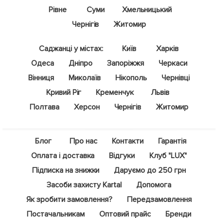
Рівне
Суми
Хмельницький
Чернігів
Житомир
Саджанці у містах:
Київ
Харків
Одеса
Дніпро
Запоріжжя
Черкаси
Вінниця
Миколаїв
Нікополь
Чернівці
Кривий Ріг
Кременчук
Львів
Полтава
Херсон
Чернігів
Житомир
Блог
Про нас
Контакти
Гарантія
Оплата і доставка
Відгуки
Клуб "LUX"
Підписка на знижки
Даруємо до 250 грн
Засоби захисту Kartal
Допомога
Як зробити замовлення?
Передзамовлення
Постачальникам
Оптовий прайс
Бренди