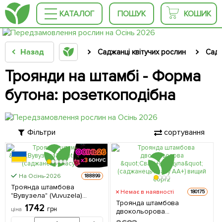
КАТАЛОГ
ПОШУК
КОШИК
Назад
Саджанці квітучих рослин
Садж
Троянди на штамбі - Форма
бутона: розеткоподібна
Фільтри
сортування
КРУПНОМІР
На Осінь-2026
188899
Троянда штамбова
Немає в наявності
180175
"Вувузела" (Vuvuzela)
Троянда штамбова
(саджанець класу АА+) 1
1742
грн
ціна
двокольорова
саджанець в упаковці
"Свані+Кордула"