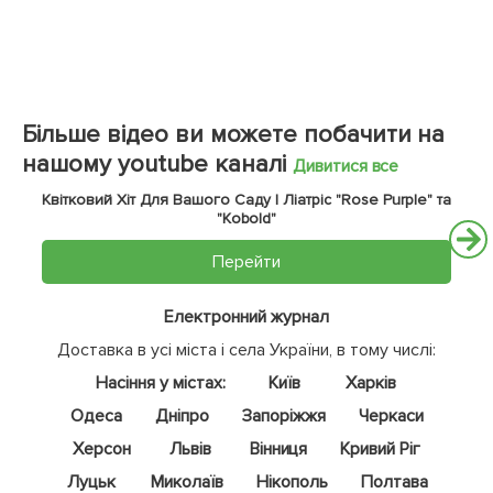
Більше відео ви можете побачити на
нашому youtube каналі
Дивитися все
Квітковий Хіт Для Вашого Саду | Ліатріс "Rose Purple" та
"Kobold"
Перейти
Електронний журнал
Доставка в усі міста і села України, в тому числі:
Насіння у містах:
Київ
Харків
Одеса
Дніпро
Запоріжжя
Черкаси
Херсон
Львів
Вінниця
Кривий Ріг
Луцьк
Миколаїв
Нікополь
Полтава