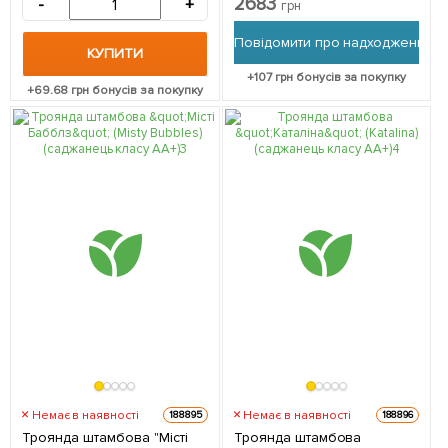
2683
-
+
грн
(саджанець класу АА+)
вищий сорт 1 саджанець в
Повідомити про надходження
упаковці
КУПИТИ
+
107
грн бонусів за покупку
+
69.68
грн бонусів за покупку
Немає в наявності
Немає в наявності
188895
188896
Троянда штамбова "Місті
Троянда штамбова