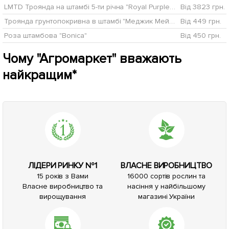
LMTD Троянда на штамбі 5-ти річна "Royal Purple" (укорінений саджанець у горщику, висота 130-150см)
Від 3823 грн.
Троянда грунтопокривна в штамбі "Меджик Мейандекор" (саджанець класу АА +) вищий сорт NEW
Від 449 грн.
Роза штамбова "Bonica"
Від 450 грн.
Чому "Агромаркет" вважають
найкращим*
ЛІДЕРИ РИНКУ №1
ВЛАСНЕ ВИРОБНИЦТВО
15 років з Вами
16000 сортів рослин та
Власне виробництво та
насіння у найбільшому
вирощування
магазині України