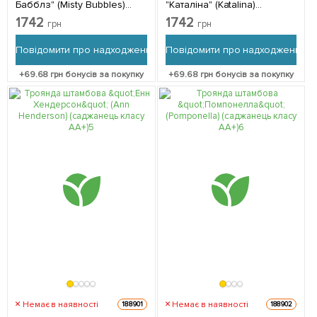
Бабблз" (Misty Bubbles)
"Каталіна" (Katalina)
(саджанець класу АА+) 1 шт
(саджанець класу АА+) 1 шт
1742
1742
грн
грн
в упаковці
в упаковці
Повідомити про надходження
Повідомити про надходження
+
69.68
грн бонусів за покупку
+
69.68
грн бонусів за покупку
Немає в наявності
Немає в наявності
188901
188902