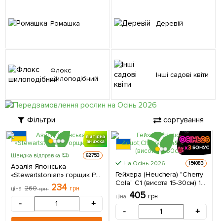
Ромашка
Деревій
Флокс
Інші садові квіти
шилоподібний
Фільтри
сортування
вигідна
знижка
Швидка відправка
62753
КРУПНОМІР
На Осінь-2026
154083
Азалія Японська
Гейхера (Heuchera) "Cherry
«Stewartstonian» горщик Р9
Cola" С1 (висота 15-30см) 1
1 саджанець в упаковці
234
260
грн
ціна
грн
саджанець в упаковці
405
грн
ціна
-
+
-
+