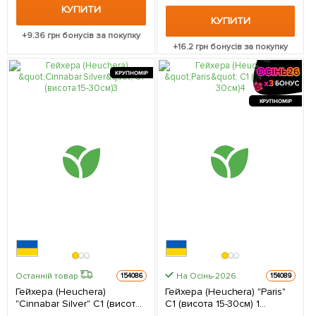
КУПИТИ
КУПИТИ
+
9.36
грн бонусів за покупку
+
16.2
грн бонусів за покупку
КРУПНОМІР
КРУПНОМІР
На Осінь-2026
Останній товар
154086
154089
Гейхера (Heuchera)
Гейхера (Heuchera) "Paris"
"Cinnabar Silver" С1 (висота
С1 (висота 15-30см) 1
15-30см) 1 саджанець в
саджанець в упаковці