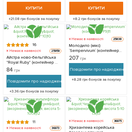
КУПИТИ
КУПИТИ
+
21.08
грн бонусів за покупку
+
8.2
грн бонусів за покупку
Немає в наявності
25838
16
Молодило (мікс)
`Sempervivum` (контейнер
Немає в наявності
25959
Р9) 1 саджанець в упаковці
Айстра ново-бельгійська
207
грн
"Royal Ruby" (контейнер №
10) 1 саджанець в упаковці
84
Повідомити про надходження
грн
+
8.28
грн бонусів за покупку
Повідомити про надходження
+
3.36
грн бонусів за покупку
Немає в наявності
36975
11
Хризантема корейська
Немає в наявності
36973