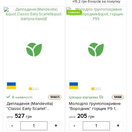
+
15.2
грн бонусів за покупку
НОВИНКА
В наявності.
Швидка відправка
189935
191996
Дипладенія (Mandevilla)
Молоділо ґрунтопокривне
"Classic Early Scarlet"
"Бородник" горщик Р9 1
(квітуча ліана) 1 саджанець
саджанець в упаковці
527
205
грн
грн
ціна
ціна
в упаковці
-
+
-
+