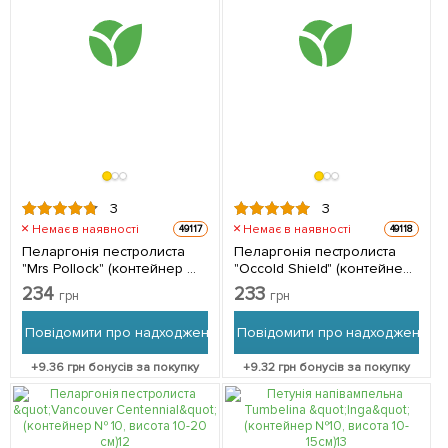
3
3
Немає в наявності
Немає в наявності
49117
49118
Пеларгонія пестролиста
Пеларгонія пестролиста
"Mrs Pollock" (контейнер №
"Occold Shield" (контейнер
10, висота 10-20 см) 1
№ 10, висота 10-20 см) 1
234
233
грн
грн
саджанець в упаковці
саджанець в упаковці
Повідомити про надходження
Повідомити про надходження
+
9.36
грн бонусів за покупку
+
9.32
грн бонусів за покупку