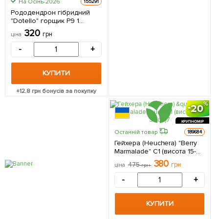
На Осінь-2026
155291
Рододендрон гібридний
"Dotello" горщик Р9 1
саджанець в упаковці
320
грн
ціна
-
+
КУПИТИ
+
12.8
грн бонусів за покупку
20
КРУПНОМІР
Останній товар
189684
Гейхера (Heuchera) "Berry
Marmalade" С1 (висота 15-
30см) 1 саджанець в
380
475
грн
ціна
грн
упаковці
-
+
КУПИТИ