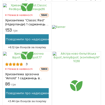
Немає в наявності
50643
Хризантема "Classic Red"
(Нідерланди) 1 саджанець в
упаковці (кімнатний)
153
грн
Повідомити про надходження
+
6.12
грн бонусів за покупку
3
Немає в наявності
50800
Хризантема зрізочна
"Arnold" 1 саджанець в
упаковці
86
грн
Повідомити про надходження
+
3.44
грн бонусів за покупку