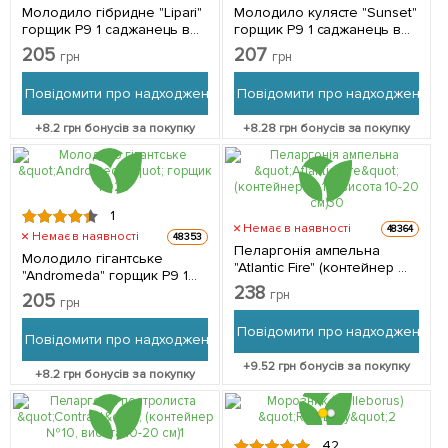
Молодило гібридне "Lipari"
Молодило кулясте "Sunset"
горщик Р9 1 саджанець в
горщик Р9 1 саджанець в
упаковці
упаковці
205
207
грн
грн
Повідомити про надходження
Повідомити про надходження
+
8.2
грн бонусів за покупку
+
8.28
грн бонусів за покупку
1
Немає в наявності
48364
Немає в наявності
48353
Пеларгонія ампельна
Молодило гігантське
"Atlantic Fire" (контейнер №
"Andromeda" горщик Р9 1
10, висота 10-20 см) 1
238
саджанець в упаковці
грн
205
саджанець в упаковці
грн
Повідомити про надходження
Повідомити про надходження
+
9.52
грн бонусів за покупку
+
8.2
грн бонусів за покупку
42