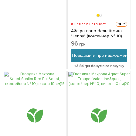
Немає в наявності
50851
Айстра ново-бельгійська
"Jenny" (контейнер № 10)
96
грн
Повідомити про надходження
+
3.84
грн бонусів за покупку