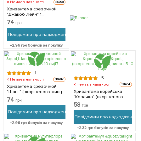
Немає в наявності
36990
Хризантема срезочной
"Джакоб Лейн" 1
саджанець в упаковці
74
грн
Повідомити про надходження
+
2.96
грн бонусів за покупку
1
5
Немає в наявності
36992
Немає в наявності
38454
Хризантема срезочной
Хризантема корейська
"Шанг" (вкоріненого живця
"Козачка" (вкоріненого
висота 5-10 см) 1 саджанець
74
грн
живця, висота 5-10 см) 1
в упаковці
58
грн
саджанець в упаковці
Повідомити про надходження
Повідомити про надходження
+
2.96
грн бонусів за покупку
+
2.32
грн бонусів за покупку