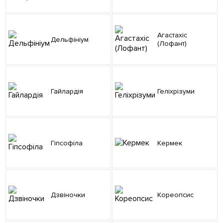
Агастахіс
Дельфініум
(Лофант)
Гайлардія
Геліхрізуми
Гіпсофіла
Кермек
Дзвіночки
Кореопсис