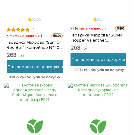
Немає в наявності
51692
1
Гвоздика Махрова "Super
Немає в наявності
51629
Trouper Valentine"
Гвоздика Махрова "Sunflor
(контейнер № 10, висота 10
268
Red Bull" (контейнер № 10,
грн
см) 1 саджанець в упаковці
висота 10 см) 1 саджанець в
268
грн
упаковці
Повідомити про надходження
Повідомити про надходження
+
10.72
грн бонусів за покупку
+
10.72
грн бонусів за покупку