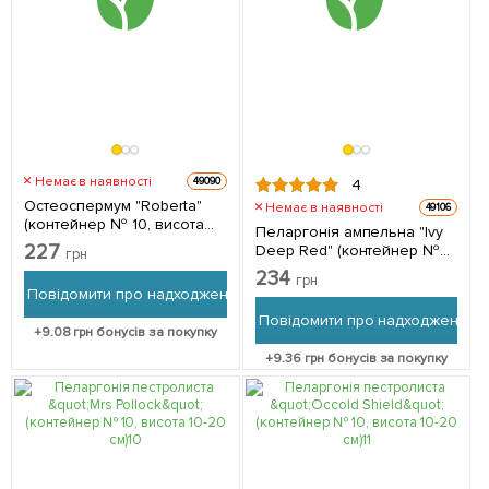
Немає в наявності
49090
4
Остеоспермум "Roberta"
Немає в наявності
49106
(контейнер № 10, висота
Пеларгонія ампельна "Ivy
10-20 см) 1 саджанець в
227
Deep Red" (контейнер №
грн
упаковці
10, висота 10-20 см) 1
234
грн
саджанець в упаковці
Повідомити про надходження
Повідомити про надходження
+
9.08
грн бонусів за покупку
+
9.36
грн бонусів за покупку