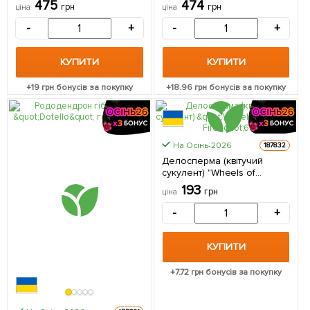
475
474
грн
грн
ціна
ціна
упаковці
-
+
-
+
КУПИТИ
КУПИТИ
+
19
грн бонусів за покупку
+
18.96
грн бонусів за покупку
На Осінь-2026
187832
Делосперма (квітучий
сукулент) "Wheels of
Wonder Fire" (Кореневище)
193
грн
ціна
1 саджанець в упаковці
-
+
КУПИТИ
+
7.72
грн бонусів за покупку