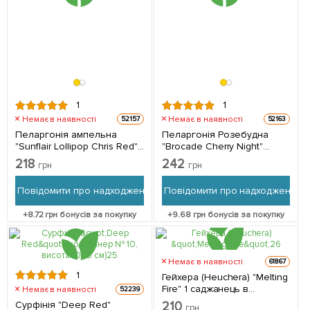
1
1
Немає в наявності
Немає в наявності
52157
52163
Пеларгонія ампельна
Пеларгонія Розебудна
"Sunflair Lollipop Chris Red"
"Brocade Cherry Night"
(контейнер № 10, висота
(контейнер № 10, висота
218
242
грн
грн
10-20 см) 1 саджанець в
10-20 см) 1 саджанець в
упаковці
упаковці
Повідомити про надходження
Повідомити про надходження
+
8.72
грн бонусів за покупку
+
9.68
грн бонусів за покупку
Немає в наявності
61867
1
Гейхера (Heuchera) "Melting
Fire" 1 саджанець в
Немає в наявності
52239
упаковці
Сурфінія "Deep Red"
210
грн