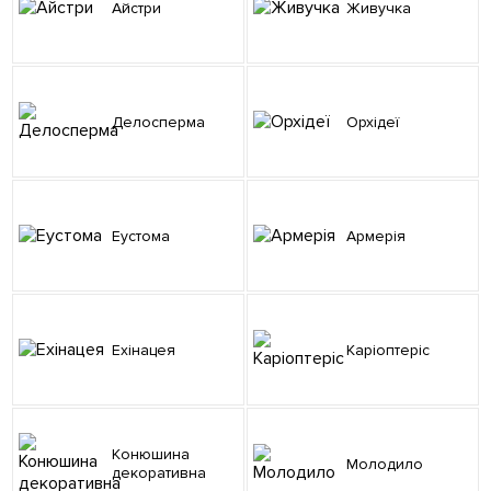
Айстри
Живучка
Делосперма
Орхідеї
Еустома
Армерія
Ехінацея
Каріоптеріс
Конюшина
Молодило
декоративна