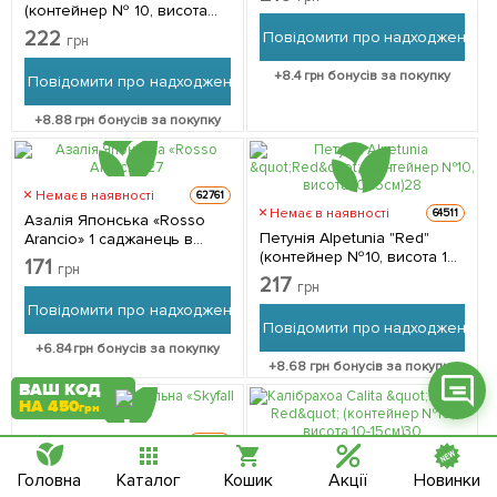
(контейнер № 10, висота
10-15 см) 1 саджанець в
222
Повідомити про надходження
грн
упаковці
+
8.4
грн бонусів за покупку
Повідомити про надходження
+
8.88
грн бонусів за покупку
Фейсбук
Телеграм
Немає в наявності
62761
Вайбер
Немає в наявності
64511
Азалія Японська «Rosso
Петунія Alpetunia "Red"
Arancio» 1 саджанець в
Інстаграм
(контейнер №10, висота 10-
упаковці
171
грн
15см) 1 саджанець в
217
грн
упаковці
Онлайн чат
Повідомити про надходження
Повідомити про надходження
+
6.84
грн бонусів за покупку
+
8.68
грн бонусів за покупку
ВАШ КОД
НА 450
грн
Немає в наявності
64351
Хризантема ампельна
Головна
Каталог
Кошик
Акції
Новинки
«Skyfall Red» 1 саджанець в