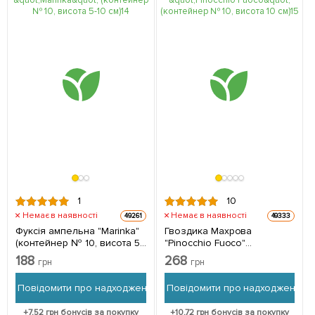
1
10
Немає в наявності
Немає в наявності
49261
49333
Фуксія ампельна "Marinka"
Гвоздика Махрова
(контейнер № 10, висота 5-
"Pinocchio Fuoco"
10 см) 1 саджанець в
(контейнер № 10, висота 10
188
268
грн
грн
упаковці
см) 1 саджанець в упаковці
Повідомити про надходження
Повідомити про надходження
+
7.52
грн бонусів за покупку
+
10.72
грн бонусів за покупку