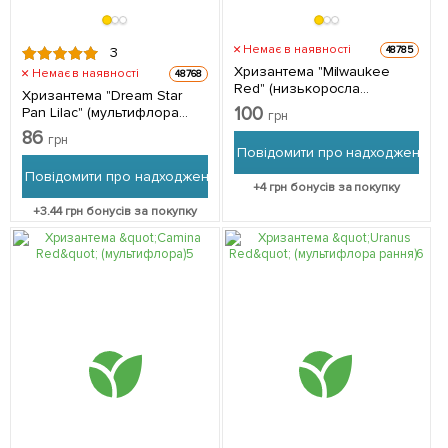
Немає в наявності
48785
3
Хризантема "Milwaukee
Немає в наявності
48768
Red" (низькоросла
Хризантема "Dream Star
среднецветковая) 1 шт в
100
Pan Lilac" (мультифлора
грн
упаковці
рання) 1 шт в упаковці
86
грн
Повідомити про надходження
Повідомити про надходження
+
4
грн бонусів за покупку
+
3.44
грн бонусів за покупку