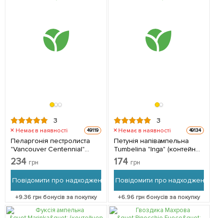
3
3
Немає в наявності
Немає в наявності
49119
49134
Пеларгонія пестролиста
Петунія напівампельна
"Vancouver Centennial"
Tumbelina "Inga" (контейнер
(контейнер № 10, висота
№10, висота 10-15см) 1
234
174
грн
грн
10-20 см) 1 саджанець в
саджанець в упаковці
упаковці
Повідомити про надходження
Повідомити про надходження
+
9.36
грн бонусів за покупку
+
6.96
грн бонусів за покупку