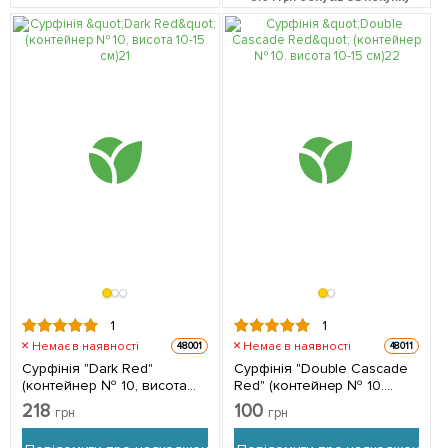
1
1
Немає в наявності
Немає в наявності
48001
48011
Сурфінія "Dark Red"
Сурфінія "Double Cascade
(контейнер № 10, висота
Red" (контейнер № 10.
10-15 см) 1 саджанець в
висота 10-15 см) 1
218
100
грн
грн
упаковці
саджанець в упаковці