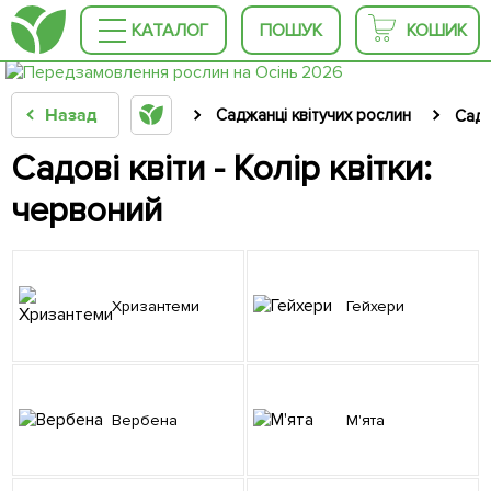
КАТАЛОГ
ПОШУК
КОШИК
Назад
Саджанці квітучих рослин
Садо
Садові квіти - Колір квітки:
червоний
Хризантеми
Гейхери
Вербена
М'ята