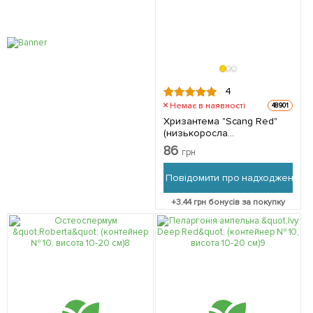
4
Немає в наявності
48901
Хризантема "Scang Red"
(низькоросла
крупноквіткова) 1 шт в
86
грн
упаковці
Повідомити про надходження
+
3.44
грн бонусів за покупку