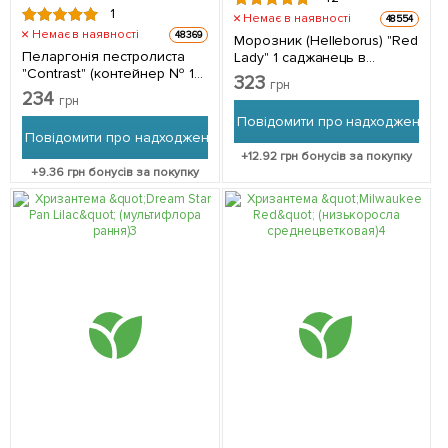
1
Немає в наявності
48554
Немає в наявності
48369
Морозник (Helleborus) "Red
Пеларгонія пестролиста
Lady" 1 саджанець в
"Contrast" (контейнер № 10,
упаковці
323
грн
висота 10-20 см) 1
234
грн
саджанець в упаковці
Повідомити про надходження
Повідомити про надходження
+
12.92
грн бонусів за покупку
+
9.36
грн бонусів за покупку