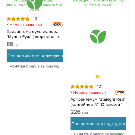
13
Немає в наявності
47970
Хризантема мультифлора
"Мулен Руж" (вкоріненого
живця висота 5-10 см) 1
86
грн
саджанець в упаковці
Повідомити про надходження
+
3.44
грн бонусів за покупку
10
Немає в наявності
47992
Аргірантемум "Starlight Red"
(контейнер № 10. висота 15
см) 1 саджанець в упаковці
226
грн
Повідомити про надходження
+
9.04
грн бонусів за покупку