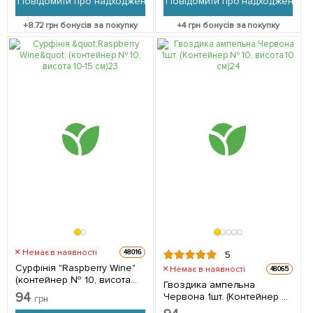
Повідомити про надходження
Повідомити про надходження
+
8.72
грн бонусів за покупку
+
4
грн бонусів за покупку
Немає в наявності
48016
5
Сурфінія "Raspberry Wine"
Немає в наявності
48065
(контейнер № 10, висота
Гвоздика ампельна
10-15 см) 1 саджанець в
94
Червона 1шт. (Контейнер №
грн
упаковці
10, висота 10 см)