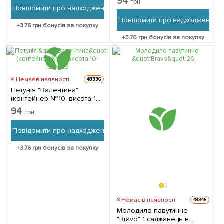
94
грн
Повідомити про надходження
Повідомити про надходження
+
3.76
грн бонусів за покупку
+
3.76
грн бонусів за покупку
Немає в наявності
48336
Петунія "Валентина"
(контейнер №10, висота 10-
15см) 1 саджанець в
94
грн
упаковці
Повідомити про надходження
+
3.76
грн бонусів за покупку
Немає в наявності
48346
Молодило павутинне
"Bravo" 1 саджанець в