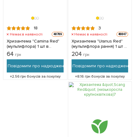
18
3
Немає в наявності
Немає в наявності
48789
48847
Хризантема "Camina Red"
Хризантема "Uranus Red"
(мультифлора) 1 шт в
(мультифлора рання) 1 шт в
упаковці
упаковці
64
204
грн
грн
Повідомити про надходження
Повідомити про надходження
+
2.56
грн бонусів за покупку
+
8.16
грн бонусів за покупку