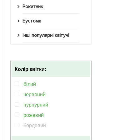
Рокитник
Еустома
Інші популярні квітучі
Колір квітки:
білий
червоний
пурпурний
рожевий
бордовий
блакитний