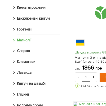
Кімнатні рослини
Ексклюзивні квітучі
Гортензії
Магнолії
Спаржа
Швидка відправка
Магнолія 3-річна зі
Клематиси
Star" (висота 40-50см
саджанець в упаков
1866
грн
ціна
Лаванда
-
+
Квітучі на штамбі
+
74.64
грн бонусі
Гліцинії
Рододендрони