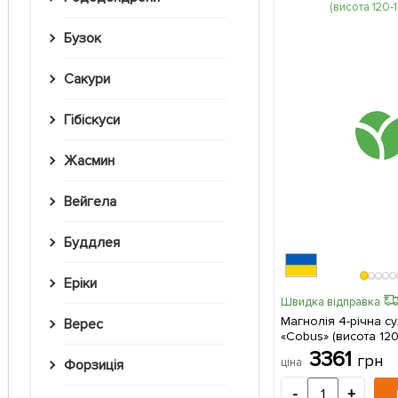
Бузок
Сакури
Гібіскуси
Жасмин
Вейгела
Буддлея
Еріки
Швидка відправка
Магнолія 4-річна с
Верес
«Cobus» (висота 120-150
упаковці
3361
грн
ціна
Форзиція
-
+