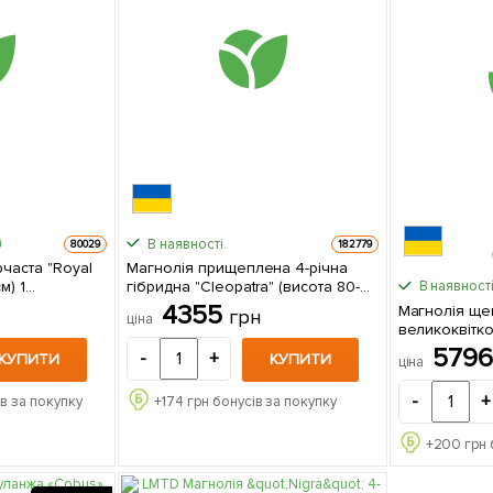
В наявності.
80029
182779
рчаста "Royal
Магнолія прищеплена 4-річна
) 1
гібридна "Cleopatra" (висота 80-
В наявності
ці
90см) 1 саджанець в упаковці
4355
Магнолія ще
грн
ціна
великоквітков
(висота 70-90см) 1 сад
579
-
+
КУПИТИ
КУПИТИ
ціна
упаковці
-
+
в за покупку
+
174
грн бонусів за покупку
+
200
грн 