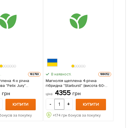
.
В наявності.
182793
188052
плена 4-х річна
Магнолія щеплена 4-річна
а "Felix Jury"
гібридна "Starburst" (висота 60-
жанець в
70см) 1 саджанець в упаковці
6
4355
грн
грн
ціна
-
+
КУПИТИ
КУПИТИ
бонусів за покупку
+
174
грн бонусів за покупку