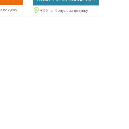
за покупку
+
136
грн бонусів за покупку