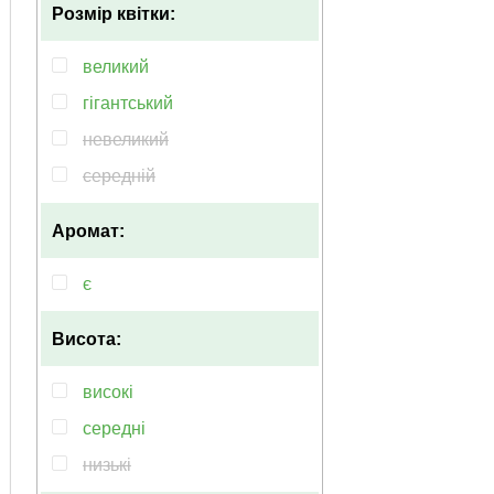
Розмір квітки:
жовтий
зелений
великий
кремовий
гігантський
рiзнобарвний
невеликий
бузковий
середній
фіолетовий
Аромат:
чорний
є
Висота:
високі
середні
низькі