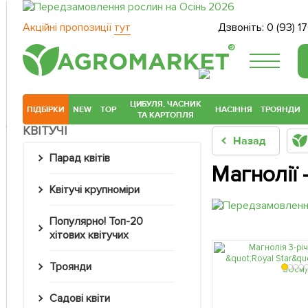
Акційні пропозиції
тут
Дзвоніть:
0 (93) 1
®
ЦИБУЛЯ, ЧАСНИК
ПІДБІРКИ
NEW
TOP
НАСІННЯ
ТРОЯНДИ
ТА КАРТОПЛЯ
КВІТУЧІ
Назад
Парад квітів
Магнолії 
Квітучі крупноміри
Популярно! Топ-20
хітових квітучих
Троянди
Садові квіти