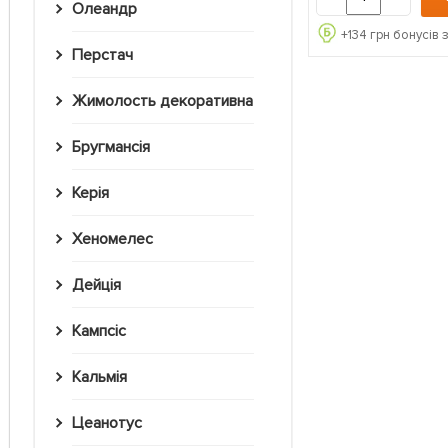
Олеандр
+
134
грн бонусів 
Перстач
Жимолость декоративна
Бругмансія
Керія
Хеномелес
Дейція
Кампсіс
Кальмія
Цеанотус