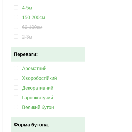
травень-вересень
4-5м
повторноквітуча
150-200см
травень
60-100см
березень-травень
2-3м
квітень/вересень
5-6м
квітень-липень
Переваги:
3-5м
квітень-червень
1-3м
Ароматний
50-100см
Хворобостійкий
Декоративний
Гарноквітучий
Великий бутон
Морозостійкий
Форма бутона:
Рясноквітучий