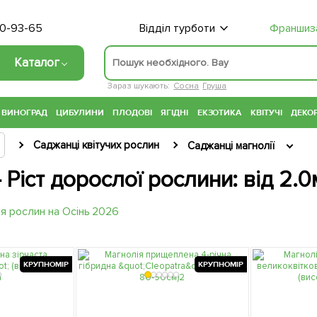
70-93-65
Відділ турботи
Франшиз
Каталог
Зараз шукають:
Сосна
Груша
ВИНОГРАД
ЦИБУЛИНИ
ПЛОДОВІ
ЯГІДНІ
ЕКЗОТИКА
КВІТУЧІ
ДЕКОР
Саджанці квітучих рослин
Саджанці магнолії
- Ріст дорослої рослини: від 2.
КРУПНОМІР
КРУПНОМІР