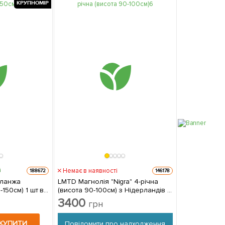
КРУПНОМІР
Немає в наявності
188672
146178
уланжа
LMTD Магнолія "Nigra" 4-річна
см) 1 шт в
(висота 90-100см) з Нідерландів 1
саджанець в упаковці
3400
грн
КУПИТИ
Повідомити про надходження