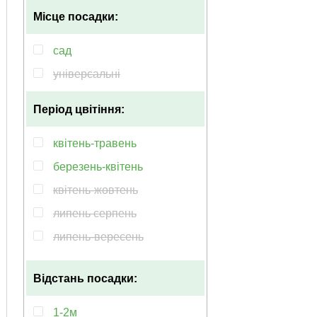
Місце посадки:
сад
універсальні
Період цвітіння:
квітень-травень
березень-квітень
квітень-жовтень
липень серпень
липень-вересень
червень
Відстань посадки:
травень-червень
травень-жовтень
1-2м