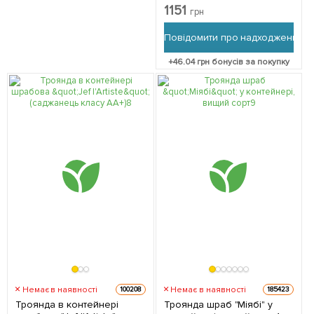
Renaissance" (укорінений
1151
грн
саджанець у горщику,
висота40-60см) з
Повідомити про надходження
Нідерландів 1 саджанець в
упаковці
+
46.04
грн бонусів за покупку
Немає в наявності
Немає в наявності
100208
185423
Троянда в контейнері
Троянда шраб "Міябі" у