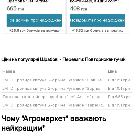
шрабова "Jef l'Artiste"
контейнері, вищий сорт 1
(саджанець класу АА+) 1
саджанець в упаковці
665
408
грн
грн
саджанець в упаковці
Повідомити про надходження
Повідомити про надходження
+
26.6
грн бонусів за покупку
+
16.32
грн бонусів за покупку
Ціни на популярні Шрабові - Переваги: Повторноквитучий:
Назва
Ціна
LMTD Троянда квітуча 2-х річна Pyramide "Clair Renaissance" (укорінений саджанець у горщику, висота40-60см)
Від 1151 грн.
LMTD Троянда квітуча 2-х річна Pyramide "Sophia Renaissance" (укорінений саджанець у горщику, висота40-60см)
Від 1151 грн.
Троянда в контейнері шрабова "Jef l'Artiste" (саджанець класу АА+)
Від 665 грн.
LMTD Троянда квітуча 2-х річна Pyramide "Isabel Renaissance" (укорінений саджанець у горщику, висота40-60см)
Від 1151 грн.
Чому "Агромаркет" вважають
найкращим*