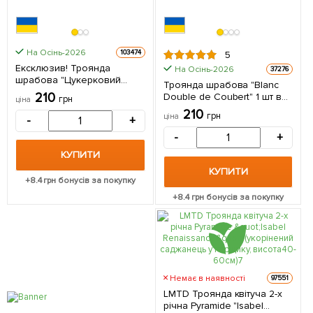
На Осінь-2026
103474
5
Ексклюзив! Троянда
На Осінь-2026
37276
шрабова "Цукерковий
Троянда шрабова "Blanc
блиск" (Candy Gloss)
210
Double de Coubert" 1 шт в
грн
ціна
(саджанець класу АА+)
упаковці
210
вищий сорт 1 саджанець в
грн
ціна
-
+
упаковці
-
+
КУПИТИ
КУПИТИ
+
8.4
грн бонусів за покупку
+
8.4
грн бонусів за покупку
Немає в наявності
97551
LMTD Троянда квітуча 2-х
річна Pyramide "Isabel