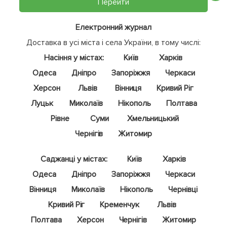
Перейти
Електронний журнал
Доставка в усі міста і села України, в тому числі:
Насіння у містах:
Київ
Харків
Одеса
Дніпро
Запоріжжя
Черкаси
Херсон
Львів
Вінниця
Кривий Ріг
Луцьк
Миколаїв
Нікополь
Полтава
Рівне
Суми
Хмельницький
Чернігів
Житомир
Саджанці у містах:
Київ
Харків
Одеса
Дніпро
Запоріжжя
Черкаси
Вінниця
Миколаїв
Нікополь
Чернівці
Кривий Ріг
Кременчук
Львів
Полтава
Херсон
Чернігів
Житомир