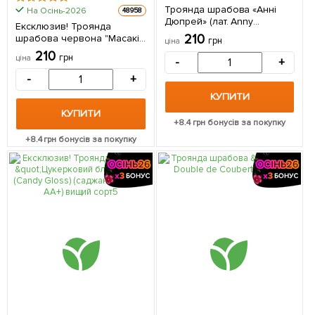
Троянда шрабова «Анні
На Осінь-2026
48958
Дюпрей» (лат. Anny
Ексклюзив! Троянда
Duperey) 1 шт в упаковці
210
шрабова червона "Масакі"
грн
ціна
(Masaki) (преміальний
210
грн
ціна
-
+
чудовий сорт) 1 шт в
упаковці
-
+
КУПИТИ
КУПИТИ
+
8.4
грн бонусів за покупку
+
8.4
грн бонусів за покупку