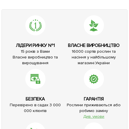
ЛІДЕРИ РИНКУ №1
ВЛАСНЕ ВИРОБНИЦТВО
15 років з Вами
16000 сортів рослин та
Власне виробництво та
насіння у найбільшому
вирощування
магазині України
БЕЗПЕКА
ГАРАНТІЯ
Перевірено в садах 3 000
Рослини приживаються або
000 клієнтів
робимо заміну
Див. умови