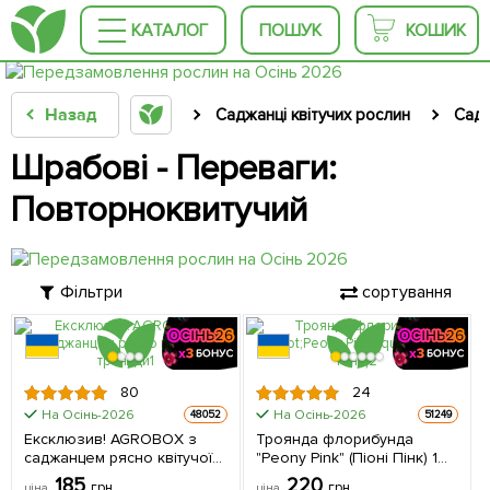
КАТАЛОГ
ПОШУК
КОШИК
Назад
Саджанці квітучих рослин
Садж
Шрабові - Переваги:
Повторноквитучий
Фільтри
сортування
80
24
На Осінь-2026
На Осінь-2026
48052
51249
Ексклюзив! AGROBOX з
Троянда флорибунда
саджанцем рясно квітучої
"Peony Pink" (Піоні Пінк) 1
троянди 1 шт в упаковці
саджанець в упаковці
185
220
грн
грн
ціна
ціна