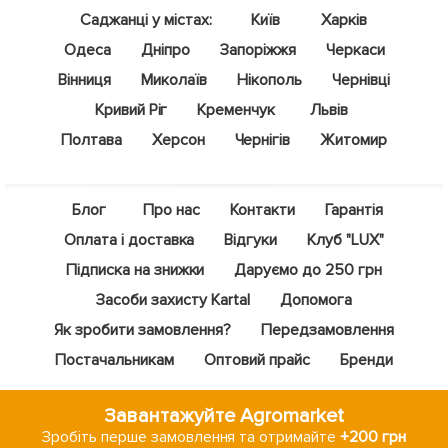
Саджанці у містах:
Київ
Харків
Одеса
Дніпро
Запоріжжя
Черкаси
Вінниця
Миколаїв
Нікополь
Чернівці
Кривий Ріг
Кременчук
Львів
Полтава
Херсон
Чернігів
Житомир
Блог
Про нас
Контакти
Гарантія
Оплата і доставка
Відгуки
Клуб "LUX"
Підписка на знижки
Даруємо до 250 грн
Засоби захисту Kartal
Допомога
Як зробити замовлення?
Передзамовлення
Постачальникам
Оптовий прайс
Бренди
Завантажуйте Agromarket
Зробіть перше замовлення та отримайте
+200 грн