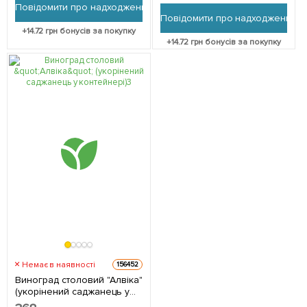
Повідомити про надходження
Повідомити про надходження
+
14.72
грн бонусів за покупку
+
14.72
грн бонусів за покупку
Немає в наявності
156452
Виноград столовий "Алвіка"
(укорінений саджанець у
контейнері) 1 саджанець в