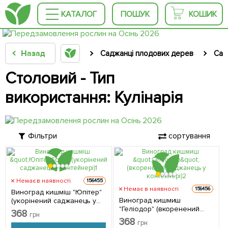
КАТАЛОГ
ПОШУК
КОШИК
Назад
Саджанці плодових дерев
Сад
Столовий - Тип
використання: Кулінарія
Фільтри
сортування
Немає в наявності
156455
Немає в наявності
156456
Виноград кишміш "Юпітер"
Виноград кишмиш
(укорінений саджанець у
"Геліодор" (вкоренений
контейнері) 1 саджанець в
368
грн
саджанець у контейнері) 1
упаковці
368
грн
саджанець в упаковці