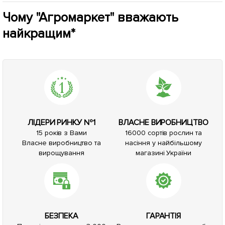
Чому "Агромаркет" вважають
найкращим*
ЛІДЕРИ РИНКУ №1
ВЛАСНЕ ВИРОБНИЦТВО
15 років з Вами
16000 сортів рослин та
Власне виробництво та
насіння у найбільшому
вирощування
магазині України
БЕЗПЕКА
ГАРАНТІЯ