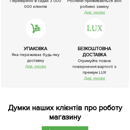
Перевірено в садах 3 000
Рослини приживаються або
000 клієнтів
робимо заміну
Див. умови
УПАКОВКА
БЕЗКОШТОВНА
ДОСТАВКА
Яка переживає будь-яку
доставку
Отримуйте повне
Див. умови
повернення вартості з
преміум LUX
Див. умови
Думки наших клієнтів про роботу
магазину