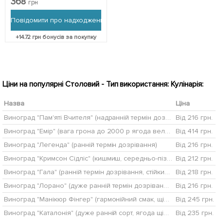
368
грн
упаковці
Повідомити про надходження
+
14.72
грн бонусів за покупку
Ціни на популярні Столовий - Тип використання: Кулінарія:
Назва
Ціна
Виноград "Пам'яті Вчителя" (надранній термін дозрівання, ягоди не тріскаються і дуже великі)
Від 216 грн.
Виноград "Емір" (вага грона до 2000 р ягода велика, солодка)
Від 414 грн.
Виноград "Легенда" (ранній термін дозрівання)
Від 216 грн.
Виноград "Кримсон Сідліс" (кишмиш, середньо-пізній термін дозрівання)
Від 212 грн.
Виноград "Гала" (ранній термін дозрівання, стійкий до захворювань і заморозків)
Від 218 грн.
Виноград "Лорано" (дуже ранній термін дозрівання)
Від 216 грн.
Виноград "Манікюр Фінгер" (гармонійний смак, щільна хрустка м'якоть, японська селекція)
Від 245 грн.
Виноград "Каталонія" (дуже ранній сорт, ягода щільна, хрумка, з освіжаючим пікантним смаком)
Від 235 грн.