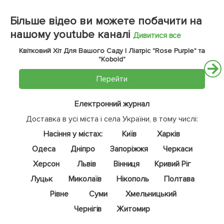
Більше відео ви можете побачити на
нашому youtube каналі
Дивитися все
Квітковий Хіт Для Вашого Саду | Ліатріс "Rose Purple" та
"Kobold"
Перейти
Електронний журнал
Доставка в усі міста і села України, в тому числі:
Насіння у містах:
Київ
Харків
Одеса
Дніпро
Запоріжжя
Черкаси
Херсон
Львів
Вінниця
Кривий Ріг
Луцьк
Миколаїв
Нікополь
Полтава
Рівне
Суми
Хмельницький
Чернігів
Житомир