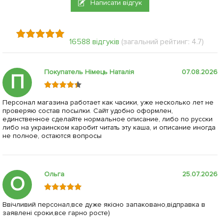
Написати відгук
16588 відгуків
(загальний рейтинг: 4.7)
Покупатель Німець Наталія
07.08.2026
П
Персонал магазина работает как часики, уже несколько лет не
проверяю состав посылки. Сайт удобно оформлен,
единственное сделайте нормальное описание, либо по русски
либо на украинском каробит читать эту каша, и описание иногда
не полное, остаются вопросы
Ольга
25.07.2026
О
Ввічливий персонал,все дуже якісно запаковано,відправка в
заявлені сроки,все гарно росте)