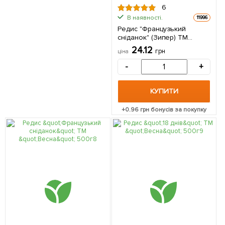
6
В наявності.
11996
Редис "Французький
сніданок" (Зипер) ТМ
"Весна" 7г
24.12
грн
ціна
-
+
КУПИТИ
+
0.96
грн бонусів за покупку