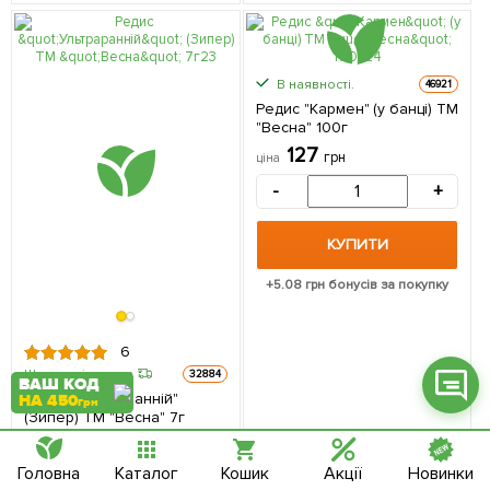
В наявності.
46921
Редис "Кармен" (у банці) ТМ
Фейсбук
"Весна" 100г
127
грн
ціна
Телеграм
-
+
Вайбер
КУПИТИ
Інстаграм
+
5.08
грн бонусів за покупку
Онлайн чат
6
Швидка відправка
32884
ВАШ КОД
Редис "Ультраранній"
НА 450
грн
(Зипер) ТМ "Весна" 7г
23.7
грн
ціна
Головна
Каталог
Кошик
Акції
Новинки
-
+