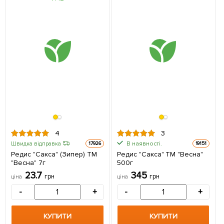
4
3
В наявності.
Швидка відправка
17926
19151
Редис "Сакса" (Зипер) ТМ
Редис "Сакса" ТМ "Весна"
"Весна" 7г
500г
23.7
345
грн
грн
ціна
ціна
-
+
-
+
КУПИТИ
КУПИТИ