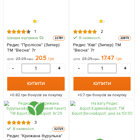
1
2
В наявності.
Швидка відправка
22781
22873
Редис "Пролісок" (Зипер)
Редис "Ківі" (Зипер) ТМ
ТМ "Весна" 7г
"Весна" 7г
20.5
17.47
23.29
грн
23.29
грн
ціна
грн
ціна
грн
-
+
-
+
КУПИТИ
КУПИТИ
+
0.82
грн бонусів за покупку
+
0.7
грн бонусів за покупку
3
В наявності.
32725
Редис "Крижана бурулька"