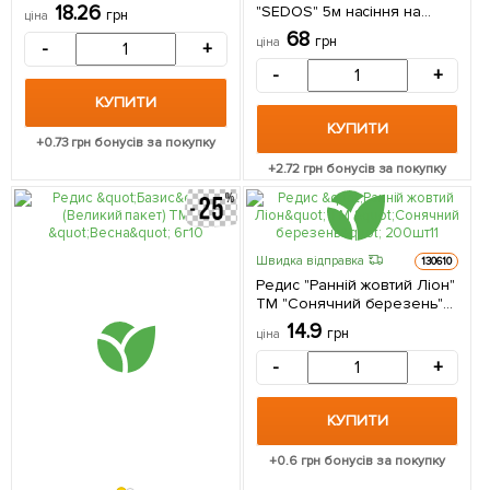
18.26
"SEDOS" 5м насіння на
грн
ціна
стрічці
68
грн
ціна
-
+
-
+
КУПИТИ
КУПИТИ
+
0.73
грн бонусів за покупку
+
2.72
грн бонусів за покупку
Швидка відправка
130610
Редис "Ранній жовтий Ліон"
ТМ "Сонячний березень"
200шт
14.9
грн
ціна
-
+
КУПИТИ
+
0.6
грн бонусів за покупку