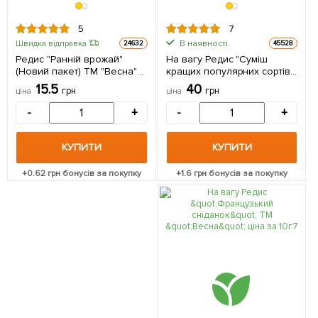
5
7
В наявності.
Швидка відправка
24632
45528
Редис "Ранній врожай"
На вагу Редис "Суміш
(Новий пакет) ТМ "Весна"
кращих популярних сортів"
2г
ТМ "Весна" ціна за 15г
15.5
40
грн
грн
ціна
ціна
-
+
-
+
КУПИТИ
КУПИТИ
+
0.62
грн бонусів за покупку
+
1.6
грн бонусів за покупку