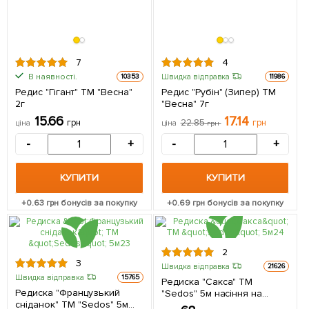
7
4
В наявності.
Швидка відправка
10353
11986
Редис "Гігант" ТМ "Весна"
Редис "Рубін" (Зипер) ТМ
2г
"Весна" 7г
15.66
17.14
грн
22.85
грн
ціна
ціна
грн
-
+
-
+
КУПИТИ
КУПИТИ
+
0.63
грн бонусів за покупку
+
0.69
грн бонусів за покупку
2
3
Швидка відправка
21626
Швидка відправка
15765
Редиска "Сакса" ТМ
Редиска "Французький
"Sedos" 5м насіння на
сніданок" ТМ "Sedos" 5м
стрічці