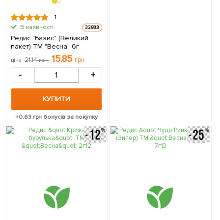
1
В наявності.
32683
Редис "Базис" (Великий
пакет) ТМ "Весна" 6г
15.85
21.14
грн
ціна
грн
-
+
КУПИТИ
+
0.63
грн бонусів за покупку