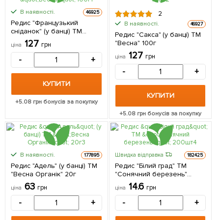
В наявності.
46925
2
Редис "Французький
В наявності.
46927
сніданок" (у банці) ТМ
Редис "Сакса" (у банці) ТМ
"Весна" 100г
127
"Весна" 100г
грн
ціна
127
грн
ціна
-
+
-
+
КУПИТИ
КУПИТИ
+
5.08
грн бонусів за покупку
+
5.08
грн бонусів за покупку
В наявності.
Швидка відправка
177895
182425
Редис "Адель" (у банці) ТМ
Редис "Білий град" ТМ
"Весна Органік" 20г
"Сонячний березень"
200шт
63
14.6
грн
грн
ціна
ціна
-
+
-
+