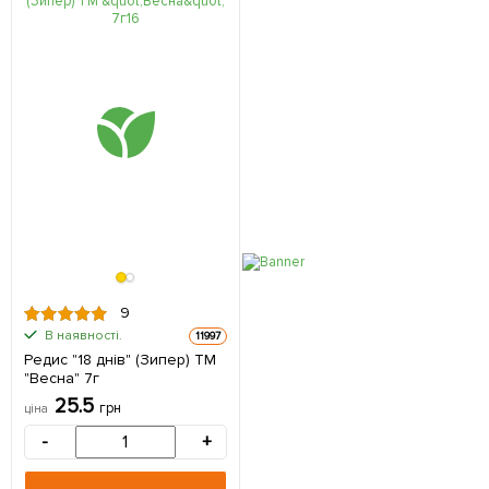
9
В наявності.
11997
Редис "18 днів" (Зипер) ТМ
"Весна" 7г
25.5
грн
ціна
-
+