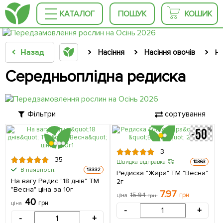
КАТАЛОГ
ПОШУК
КОШИК
Назад
Насіння
Насіння овочів
На
Середньоплідна редиска
Фільтри
сортування
3
35
Швидка відправка
10363
В наявності.
13332
Редиска "Жара" ТМ "Весна"
На вагу Редис "18 днів" ТМ
2г
"Весна" ціна за 10г
7.97
15.94
грн
ціна
грн
40
грн
ціна
-
+
-
+