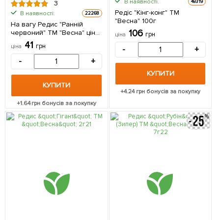
В наявності.
49319
3
Редіс "Кінг-конг" ТМ
В наявності.
22268
"Весна" 100г
На вагу Редис "Ранній
106
червоний" ТМ "Весна" ціна
грн
ціна
за 10г
41
грн
ціна
-
+
-
+
КУПИТИ
КУПИТИ
+
4.24
грн бонусів за покупку
+
1.64
грн бонусів за покупку