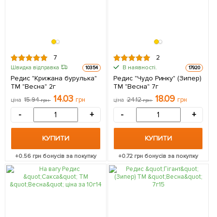
7
2
В наявності.
Швидка відправка
10354
17920
Редис "Крижана бурулька"
Редис "Чудо Ринку" (Зипер)
ТМ "Весна" 2г
ТМ "Весна" 7г
14.03
18.09
15.94
грн
24.12
грн
ціна
грн
ціна
грн
-
+
-
+
КУПИТИ
КУПИТИ
+
0.56
грн бонусів за покупку
+
0.72
грн бонусів за покупку