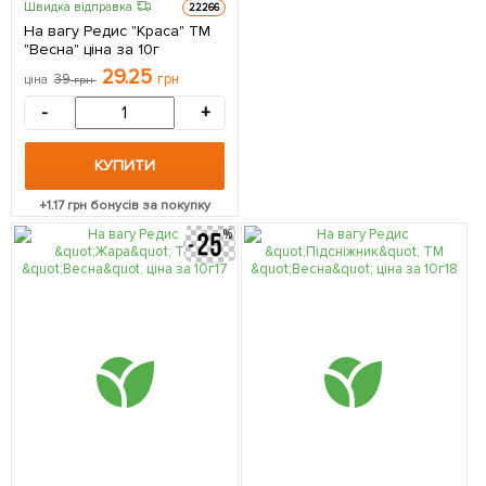
Швидка відправка
22266
На вагу Редис "Краса" ТМ
"Весна" ціна за 10г
29.25
39
грн
ціна
грн
-
+
КУПИТИ
+
1.17
грн бонусів за покупку