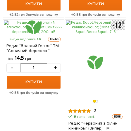
КУПИТИ
КУПИТИ
+
2.52
грн бонусів за покупку
+
0.58
грн бонусів за покупку
Швидка відправка
182426
Редис "Золотий Геліос" ТМ
"Сонячний березень"
200шт
14.6
грн
ціна
-
+
КУПИТИ
+
0.58
грн бонусів за покупку
3
В наявності.
11988
Редис "Червоний з білим
кінчиком" (Зипер) ТМ