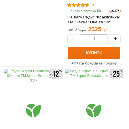
1
Швидка відправка
22277
На вагу Редис "Краків'янка"
ТМ "Весна" ціна за 10г
29.25
39
грн
ціна
грн
-
+
КУПИТИ
+
1.17
грн бонусів за покупку