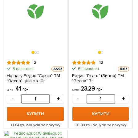
2
12
В наявності.
В наявності.
22265
11985
На вагу Редис "Сакса" ТМ
Редис "Гігант" (Зипер) ТМ
"Весна" ціна за 10г
"Весна" 7г
41
23.29
грн
грн
ціна
ціна
-
+
-
+
КУПИТИ
КУПИТИ
+
1.64
грн бонусів за покупку
+
0.93
грн бонусів за покупку