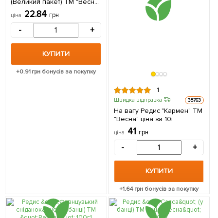
(Великий пакет) ТМ "Весна"
6г
22.84
грн
ціна
-
+
КУПИТИ
+
0.91
грн бонусів за покупку
1
Швидка відправка
35763
На вагу Редис "Кармен" ТМ
"Весна" ціна за 10г
41
грн
ціна
-
+
КУПИТИ
+
1.64
грн бонусів за покупку