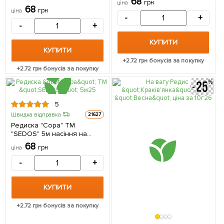
68
грн
ціна
насіння на стрічці
68
грн
ціна
-
+
-
+
КУПИТИ
КУПИТИ
+
2.72
грн бонусів за покупку
+
2.72
грн бонусів за покупку
5
Швидка відправка
21627
Редиска "Сора" ТМ
"SEDOS" 5м насіння на
стрічці
68
грн
ціна
-
+
КУПИТИ
+
2.72
грн бонусів за покупку