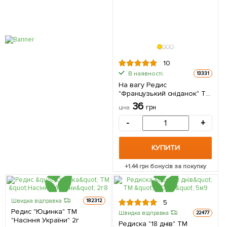
10
В наявності.
13331
На вагу Редис
"Французький сніданок" ТМ
"Весна" ціна за 10г
36
грн
ціна
-
+
КУПИТИ
+
1.44
грн бонусів за покупку
Швидка відправка
182312
5
Редис "Юцинка" ТМ
Швидка відправка
22477
"Насіння України" 2г
Редиска "18 днів" ТМ