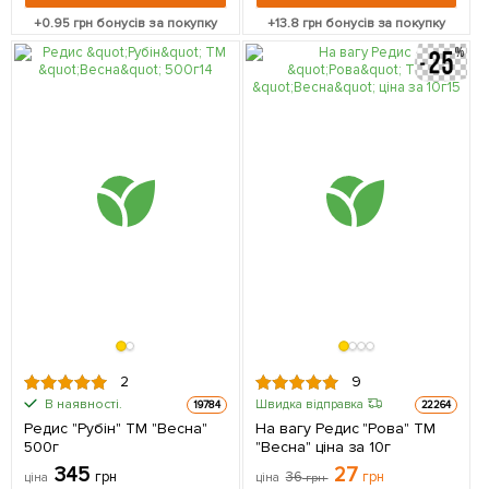
+
0.95
грн бонусів за покупку
+
13.8
грн бонусів за покупку
2
9
В наявності.
Швидка відправка
19784
22264
Редис "Рубін" ТМ "Весна"
На вагу Редис "Рова" ТМ
500г
"Весна" ціна за 10г
345
27
грн
36
грн
ціна
ціна
грн