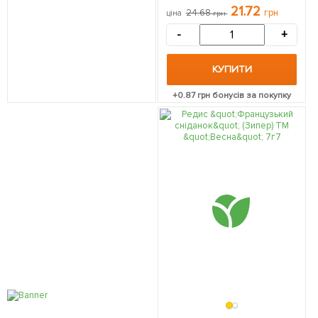
"Весна" 7г
21.72
24.68
грн
ціна
грн
-
+
КУПИТИ
+
0.87
грн бонусів за покупку