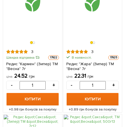
3
3
В наявності.
Швидка відправка
17922
17925
Редис "Кармен" (Зипер) ТМ
Редис "Жара" (Зипер) ТМ
"Весна" 7г
"Весна" 7г
24.52
22.31
грн
грн
ціна
ціна
-
+
-
+
КУПИТИ
КУПИТИ
+
0.98
грн бонусів за покупку
+
0.89
грн бонусів за покупку