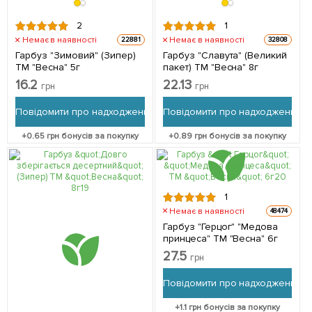
2
1
Немає в наявності
Немає в наявності
22881
32808
Гарбуз "Зимовий" (Зипер)
Гарбуз "Славута" (Великий
ТМ "Весна" 5г
пакет) ТМ "Весна" 8г
16.2
22.13
грн
грн
Повідомити про надходження
Повідомити про надходження
+
0.65
грн бонусів за покупку
+
0.89
грн бонусів за покупку
1
Немає в наявності
48474
Гарбуз "Герцог" "Медова
принцеса" ТМ "Весна" 6г
27.5
грн
Повідомити про надходження
+
1.1
грн бонусів за покупку