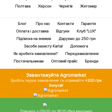
Полтава
Херсон
Чернігів
Житомир
Блог
Про нас
Контакти
Гарантія
Оплата і доставка
Відгуки
Клуб "LUX"
Підписка на знижки
Даруємо до 250 грн
Засоби захисту Kartal
Допомога
Як зробити замовлення?
Передзамовлення
Постачальникам
Оптовий прайс
Бренди
Завантажуйте Agromarket
Зробіть перше замовлення та отримайте
+200 грн
бонусів!
Дзвоніть з 09:00 до 18:00 (без вихідних)