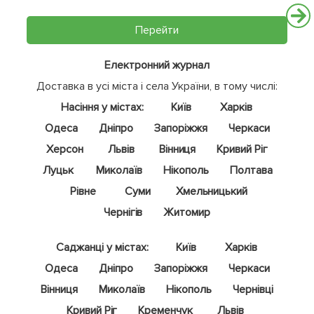
Перейти
Електронний журнал
Доставка в усі міста і села України, в тому числі:
Насіння у містах:
Київ
Харків
Одеса
Дніпро
Запоріжжя
Черкаси
Херсон
Львів
Вінниця
Кривий Ріг
Луцьк
Миколаїв
Нікополь
Полтава
Рівне
Суми
Хмельницький
Чернігів
Житомир
Саджанці у містах:
Київ
Харків
Одеса
Дніпро
Запоріжжя
Черкаси
Вінниця
Миколаїв
Нікополь
Чернівці
Кривий Ріг
Кременчук
Львів