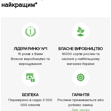
найкращим*
ЛІДЕРИ РИНКУ №1
ВЛАСНЕ ВИРОБНИЦТВО
15 років з Вами
16000 сортів рослин та
Власне виробництво та
насіння у найбільшому
вирощування
магазині України
БЕЗПЕКА
ГАРАНТІЯ
Перевірено в садах 3 000
Рослини приживаються або
000 клієнтів
робимо заміну
Див. умови