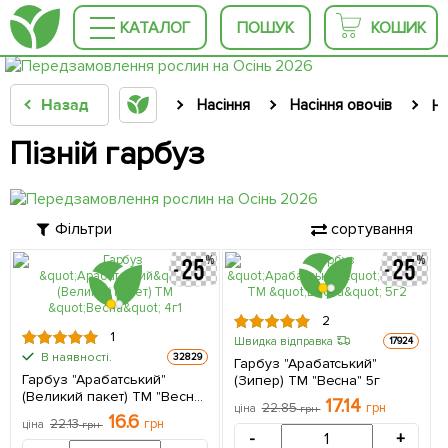
КАТАЛОГ
ПОШУК
КОШИК
Назад
Насіння
Насіння овочів
На
Пізній гарбуз
Фільтри
сортування
2
1
Швидка відправка
17924
В наявності.
32829
Гарбуз "Арабатський"
Гарбуз "Арабатський"
(Зипер) ТМ "Весна" 5г
(Великий пакет) ТМ "Весна"
17.14
22.85
грн
ціна
грн
4г
16.6
22.13
грн
ціна
грн
-
+