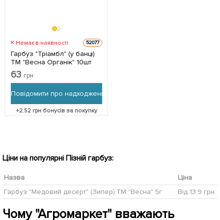
Немає в наявності
52077
Гарбуз "Тріамбл" (у банці)
ТМ "Весна Органік" 10шт
63
грн
Повідомити про надходження
+
2.52
грн бонусів за покупку
Ціни на популярні Пізній гарбуз:
Назва
Ціна
Гарбуз "Медовий десерт" (Зипер) ТМ "Весна" 5г
Від 13.9 грн.
Чому "Агромаркет" вважають