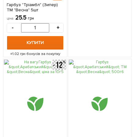
Гарбуз "Тріамбл" (Зипер)
ТМ "Весна" 5шт
25.5
грн
ціна
-
+
КУПИТИ
+
1.02
грн бонусів за покупку