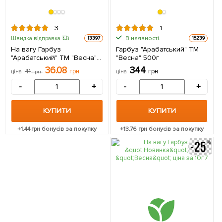
3
1
В наявності.
Швидка відправка
13397
15239
На вагу Гарбуз
Гарбуз "Арабатський" ТМ
"Арабатський" ТМ "Весна"
"Весна" 500г
ціна за 10г
36.08
344
41
грн
грн
ціна
грн
ціна
-
+
-
+
КУПИТИ
КУПИТИ
+
1.44
грн бонусів за покупку
+
13.76
грн бонусів за покупку