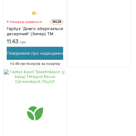
Немає в наявності
38228
Гарбуз "Довго зберігається
десертний" (Зипер) ТМ
"Весна" 8г
11.43
грн
Повідомити про надходження
+
0.46
грн бонусів за покупку