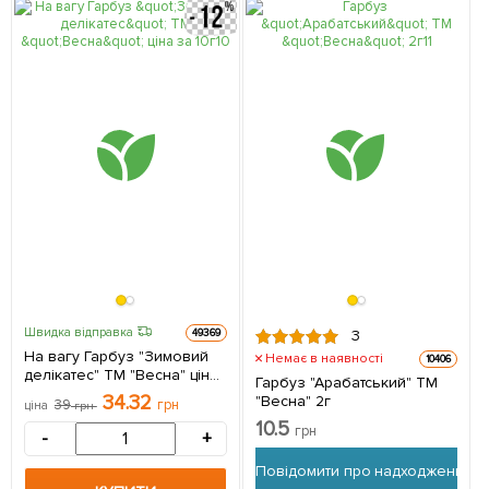
Швидка відправка
49369
3
На вагу Гарбуз "Зимовий
Немає в наявності
10406
делікатес" ТМ "Весна" ціна
Гарбуз "Арабатський" ТМ
за 10г
34.32
"Весна" 2г
39
грн
ціна
грн
10.5
грн
-
+
Повідомити про надходження