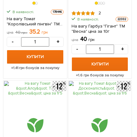
В наявності.
178446
2
На вагу Томат
В наявності.
22332
"Королівський пінгвін" ТМ
На вагу Гарбуз "Гігант" ТМ
"Весна" ціна за 1г
35.2
"Весна" ціна за 10г
40
грн
ціна
грн
40
грн
ціна
-
+
-
+
КУПИТИ
КУПИТИ
+
1.41
грн бонусів за покупку
+
1.6
грн бонусів за покупку