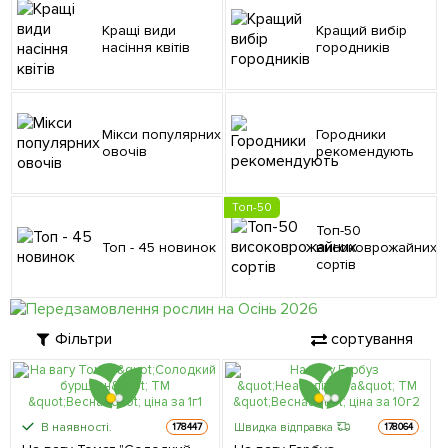
Кращі види
Кращий вибір
насіння квітів
городників
Мікси популярних
Городники
овочів
рекомендують
Топ-50
Топ-50
Топ - 45 новинок
високоврожайних
сортів
Фільтри
сортування
В наявності.
Швидка відправка
178447
178064