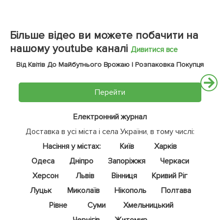
Більше відео ви можете побачити на
нашому youtube каналі
Дивитися все
Від Квітів До Майбутнього Врожаю | Розпаковка Покупця
Перейти
Електронний журнал
Доставка в усі міста і села України, в тому числі:
Насіння у містах:
Київ
Харків
Одеса
Дніпро
Запоріжжя
Черкаси
Херсон
Львів
Вінниця
Кривий Ріг
Луцьк
Миколаїв
Нікополь
Полтава
Рівне
Суми
Хмельницький