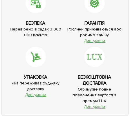
БЕЗПЕКА
ГАРАНТІЯ
Перевірено в садах 3 000
Рослини приживаються або
000 клієнтів
робимо заміну
Див. умови
УПАКОВКА
БЕЗКОШТОВНА
ДОСТАВКА
Яка переживає будь-яку
доставку
Отримуйте повне
Див. умови
повернення вартості з
преміум LUX
Див. умови