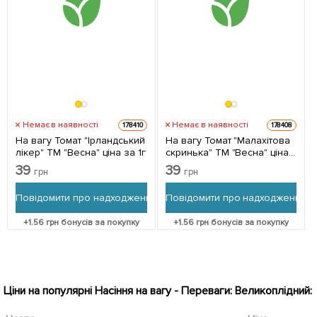
Немає в наявності
Немає в наявності
178410
178408
На вагу Томат "Ірландський
На вагу Томат "Малахітова
лікер" ТМ "Весна" ціна за 1г
скринька" ТМ "Весна" ціна
за 1г
39
39
грн
грн
Повідомити про надходження
Повідомити про надходження
+
1.56
грн бонусів за покупку
+
1.56
грн бонусів за покупку
Ціни на популярні Насіння на вагу - Переваги: Великоплідний: