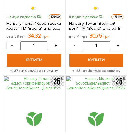
Швидка відправка
Швидка відправка
178409
178440
На вагу Томат "Королівська
На вагу Томат "Великий
краса" ТМ "Весна" ціна за
воїн" ТМ "Весна" ціна за 1г
1г
34.32
30.75
39
грн
41
грн
ціна
грн
ціна
грн
-
+
-
+
КУПИТИ
КУПИТИ
+
1.37
грн бонусів за покупку
+
1.23
грн бонусів за покупку