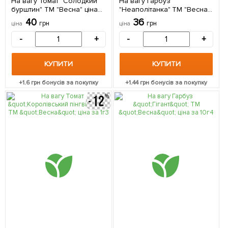
На вагу Томат "Солодкий
На вагу Гарбуз
бурштин" ТМ "Весна" ціна
"Неаполітанка" ТМ "Весна"
за 1г
ціна за 10г
40
36
грн
грн
ціна
ціна
-
+
-
+
КУПИТИ
КУПИТИ
+
1.6
грн бонусів за покупку
+
1.44
грн бонусів за покупку