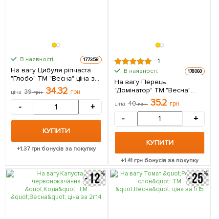
В наявності.
177358
1
На вагу Цибуля ріпчаста
В наявності.
178060
"Глобо" ТМ "Весна" ціна за
На вагу Перець
5г
34.32
"Домінатор" ТМ "Весна"
39
грн
ціна
грн
ціна за 1г
35.2
40
грн
ціна
грн
-
+
-
+
КУПИТИ
КУПИТИ
+
1.37
грн бонусів за покупку
+
1.41
грн бонусів за покупку