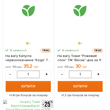
В наявності.
В наявності.
178062
178260
На вагу Капуста
На вагу Томат "Рожевий
червонокачанна "Кода" ТМ
слон" ТМ "Весна" ціна за 1г
"Весна" ціна за 2г
35.2
30
40
грн
40
грн
ціна
грн
ціна
грн
-
+
-
+
КУПИТИ
КУПИТИ
+
1.41
грн бонусів за покупку
+
1.2
грн бонусів за покупку