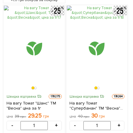
+
1.17
грн бонусів за покупку
Швидка відправка
Швидка відправка
178275
178264
На вагу Томат "Шанс" ТМ
На вагу Томат
"Весна" ціна за 1г
"Супербанан" ТМ "Весна"
ціна за 1г
29.25
30
39
грн
40
грн
ціна
грн
ціна
грн
-
+
-
+