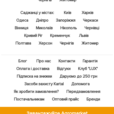
Чернігів
Житомир
Саджанці у містах:
Київ
Харків
Одеса
Дніпро
Запоріжжя
Черкаси
Вінниця
Миколаїв
Нікополь
Чернівці
Кривий Ріг
Кременчук
Львів
Полтава
Херсон
Чернігів
Житомир
Блог
Про нас
Контакти
Гарантія
Оплата і доставка
Відгуки
Клуб "LUX"
Підписка на знижки
Даруємо до 250 грн
Засоби захисту Kartal
Допомога
Як зробити замовлення?
Передзамовлення
Постачальникам
Оптовий прайс
Бренди
Завантажуйте Agromarket