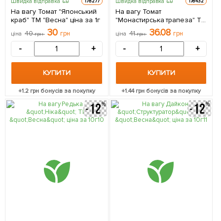
Швидка відправка
Швидка відправка
178277
178432
На вагу Томат "Японський
На вагу Томат
краб" ТМ "Весна" ціна за 1г
"Монастирська трапеза" ТМ
"Весна" ціна за 1г
30
36.08
40
грн
41
грн
ціна
грн
ціна
грн
-
+
-
+
КУПИТИ
КУПИТИ
+
1.2
грн бонусів за покупку
+
1.44
грн бонусів за покупку