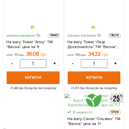
Швидка відправка
Швидка відправка
178407
178273
На вагу Томат "Алсу" ТМ
На вагу Томат "Леді
"Весна" ціна за 1г
Досконалість" ТМ "Весна"
ціна за 1г
36.08
34.32
41
грн
39
грн
ціна
грн
ціна
грн
-
+
-
+
КУПИТИ
КУПИТИ
+
1.44
грн бонусів за покупку
+
1.37
грн бонусів за покупку
В наявності.
177351
На вагу Салат "Ольжич" ТМ
"Весна" ціна за 7г