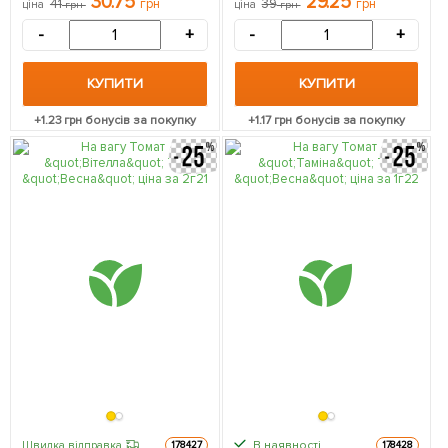
30.75
29.25
41
грн
39
грн
ціна
грн
ціна
грн
-
+
-
+
КУПИТИ
КУПИТИ
+
1.23
грн бонусів за покупку
+
1.17
грн бонусів за покупку
В наявності.
Швидка відправка
178427
178428