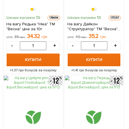
Швидка відправка
Швидка відправка
178654
177357
На вагу Редька "Ніка" ТМ
На вагу Дайкон
"Весна" ціна за 10г
"Структуратор" ТМ "Весна"
ціна за 10г
34.32
35.2
39
грн
40
грн
ціна
грн
ціна
грн
-
+
-
+
КУПИТИ
КУПИТИ
+
1.37
грн бонусів за покупку
+
1.41
грн бонусів за покупку