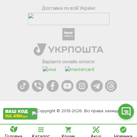
Доставка по всій Україні:
Фейсбук
Телеграм
Варіанти онлайн оплати:
Вайбер
Інстаграм
Онлайн чат
Agromarket.Copyright © 2013-2026. Всі права захищені
ВАШ КОД
НА 450
грн
Головна
Каталог
Кошик
Акції
Новинки