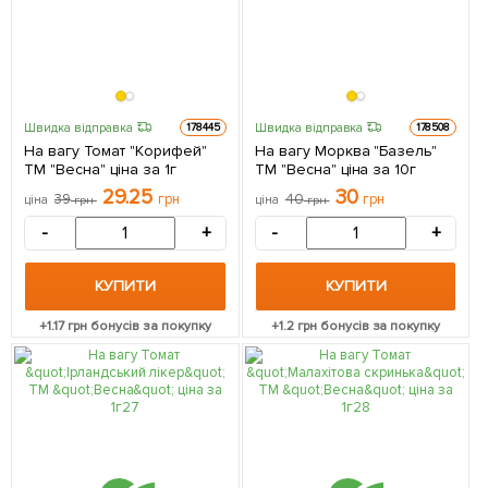
Швидка відправка
Швидка відправка
178445
178508
На вагу Томат "Корифей"
На вагу Морква "Базель"
ТМ "Весна" ціна за 1г
ТМ "Весна" ціна за 10г
29.25
30
39
грн
40
грн
ціна
грн
ціна
грн
-
+
-
+
КУПИТИ
КУПИТИ
+
1.17
грн бонусів за покупку
+
1.2
грн бонусів за покупку