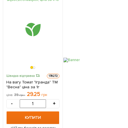
Швидка відправка
178272
На вагу Томат "Ігранда" ТМ
"Весна" ціна за 1г
29.25
39
грн
ціна
грн
-
+
КУПИТИ