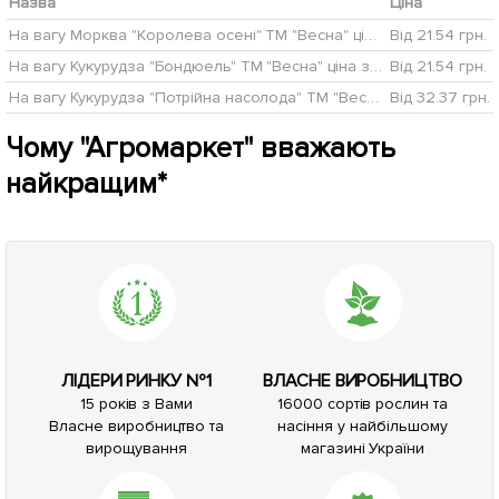
Назва
Ціна
На вагу Морква "Королева осені" ТМ "Весна" ціна за 10г
Від 21.54 грн.
На вагу Кукурудза "Бондюель" ТМ "Весна" ціна за 40г
Від 21.54 грн.
На вагу Кукурудза "Потрійна насолода" ТМ "Весна" ціна за 40г
Від 32.37 грн.
Чому "Агромаркет" вважають
найкращим*
ЛІДЕРИ РИНКУ №1
ВЛАСНЕ ВИРОБНИЦТВО
15 років з Вами
16000 сортів рослин та
Власне виробництво та
насіння у найбільшому
вирощування
магазині України