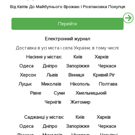
Від Квітів До Майбутнього Врожаю | Розпаковка Покупця
Перейти
Електронний журнал
Доставка в усі міста і села України, в тому числі:
Насіння у містах:
Київ
Харків
Одеса
Дніпро
Запоріжжя
Черкаси
Херсон
Львів
Вінниця
Кривий Ріг
Луцьк
Миколаїв
Нікополь
Полтава
Рівне
Суми
Хмельницький
Чернігів
Житомир
Саджанці у містах:
Київ
Харків
Одеса
Дніпро
Запоріжжя
Черкаси