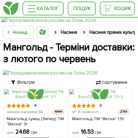
КАТАЛОГ
ПОШУК
КОШИК
Назад
Насіння
Насіння пряних культу
Мангольд - Терміни доставки:
з лютого по червень
Фільтри
сортування
4
9
В наявності.
Швидка відправка
49444
21764
Мангольд суміш (Зипер) ТМ
Мангольд ТМ "Весна" 1,5г
"Весна" 3г
24.68
16.53
грн
грн
ціна
ціна