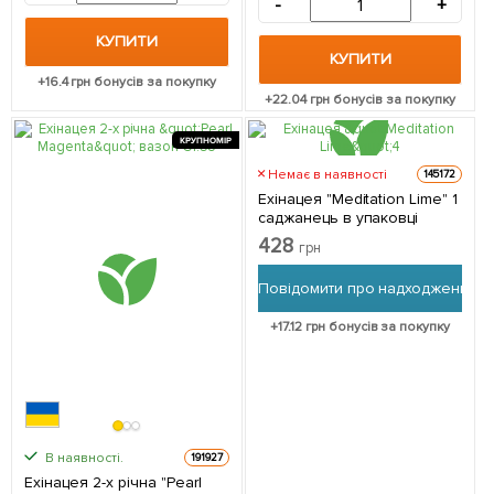
-
+
КУПИТИ
КУПИТИ
+
16.4
грн бонусів за покупку
+
22.04
грн бонусів за покупку
КРУПНОМІР
Немає в наявності
145172
Ехінацея "Meditation Lime" 1
саджанець в упаковці
428
грн
Повідомити про надходження
+
17.12
грн бонусів за покупку
В наявності.
191927
Ехінацея 2-х річна "Pearl