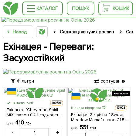
КАТАЛОГ
ПОШУК
КОШИК
Назад
Саджанці квітучих рослин
Садо
Ехінацея - Переваги:
Засухостійкий
Фільтри
сортування
КРУПНОМІР
В наявності.
189798
Швидка відправка
191928
Ехінацея "Cheyenne Spirit
Ехінацея 2-х річна " Sweet
MIX" вазон С2 1 саджанець
Meadow Mama" вазон С1.5 1
в упаковці
410
грн
ціна
саджанець в упаковці
551
грн
ціна
-
+