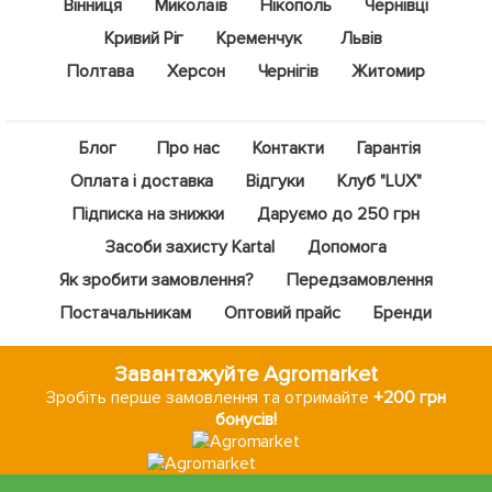
Вінниця
Миколаїв
Нікополь
Чернівці
Кривий Ріг
Кременчук
Львів
Полтава
Херсон
Чернігів
Житомир
Блог
Про нас
Контакти
Гарантія
Оплата і доставка
Відгуки
Клуб "LUX"
Підписка на знижки
Даруємо до 250 грн
Засоби захисту Kartal
Допомога
Як зробити замовлення?
Передзамовлення
Постачальникам
Оптовий прайс
Бренди
Завантажуйте Agromarket
Зробіть перше замовлення та отримайте
+200 грн
бонусів!