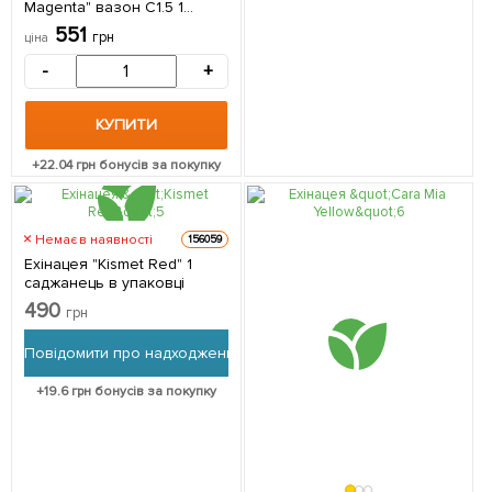
Magenta" вазон С1.5 1
саджанець в упаковці
551
грн
ціна
-
+
КУПИТИ
+
22.04
грн бонусів за покупку
Немає в наявності
156059
Ехінацея "Kismet Red" 1
саджанець в упаковці
490
грн
Повідомити про надходження
+
19.6
грн бонусів за покупку