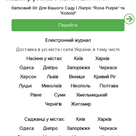
Квітковий Хіт Для Вашого Саду | Ліатріс "Rose Purple" та
"Kobold"
Перейти
Електронний журнал
Доставка в усі міста і села України, в тому числі:
Насіння у містах:
Київ
Харків
Одеса
Дніпро
Запоріжжя
Черкаси
Херсон
Львів
Вінниця
Кривий Ріг
Луцьк
Миколаїв
Нікополь
Полтава
Рівне
Суми
Хмельницький
Чернігів
Житомир
Саджанці у містах:
Київ
Харків
Одеса
Дніпро
Запоріжжя
Черкаси