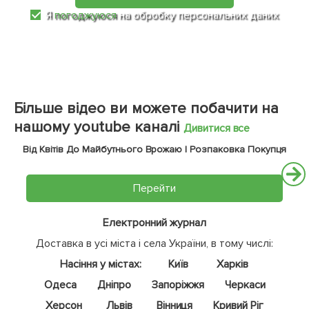
Я
погоджуюся
на обробку персональних даних
Більше відео ви можете побачити на
нашому youtube каналі
Дивитися все
Від Квітів До Майбутнього Врожаю | Розпаковка Покупця
Перейти
Електронний журнал
Доставка в усі міста і села України, в тому числі:
Насіння у містах:
Київ
Харків
Одеса
Дніпро
Запоріжжя
Черкаси
Херсон
Львів
Вінниця
Кривий Ріг