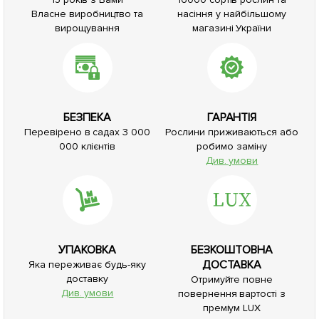
Власне виробництво та
насіння у найбільшому
вирощування
магазині України
БЕЗПЕКА
ГАРАНТІЯ
Перевірено в садах 3 000
Рослини приживаються або
000 клієнтів
робимо заміну
Див. умови
УПАКОВКА
БЕЗКОШТОВНА
ДОСТАВКА
Яка переживає будь-яку
доставку
Отримуйте повне
Див. умови
повернення вартості з
преміум LUX