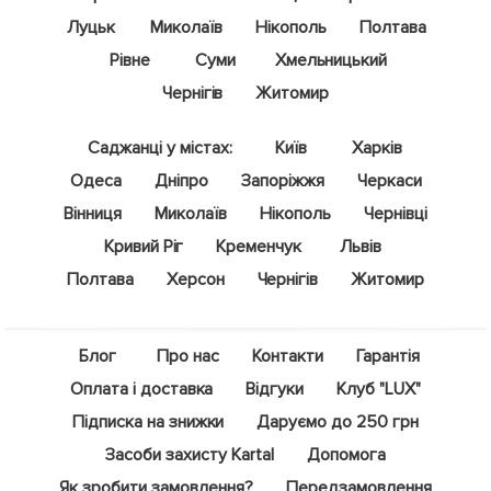
Луцьк
Миколаїв
Нікополь
Полтава
Рівне
Суми
Хмельницький
Чернігів
Житомир
Саджанці у містах:
Київ
Харків
Одеса
Дніпро
Запоріжжя
Черкаси
Вінниця
Миколаїв
Нікополь
Чернівці
Кривий Ріг
Кременчук
Львів
Полтава
Херсон
Чернігів
Житомир
Блог
Про нас
Контакти
Гарантія
Оплата і доставка
Відгуки
Клуб "LUX"
Підписка на знижки
Даруємо до 250 грн
Засоби захисту Kartal
Допомога
Як зробити замовлення?
Передзамовлення