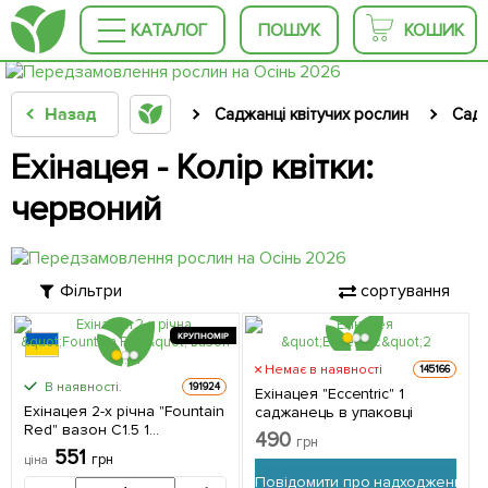
КАТАЛОГ
ПОШУК
КОШИК
Назад
Саджанці квітучих рослин
Садо
Ехінацея - Колір квітки:
червоний
Фільтри
сортування
КРУПНОМІР
Немає в наявності
145166
В наявності.
191924
Ехінацея "Eccentric" 1
Ехінацея 2-х річна "Fountain
саджанець в упаковці
Red" вазон С1.5 1
490
грн
саджанець в упаковці
551
грн
ціна
Повідомити про надходження