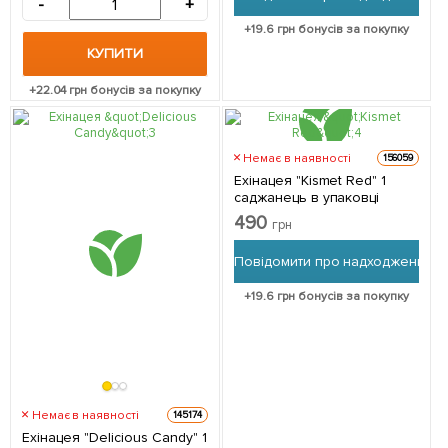
-
+
+
19.6
грн бонусів за покупку
КУПИТИ
+
22.04
грн бонусів за покупку
Немає в наявності
156059
Ехінацея "Kismet Red" 1
саджанець в упаковці
490
грн
Повідомити про надходження
+
19.6
грн бонусів за покупку
Немає в наявності
145174
Ехінацея "Delicious Candy" 1