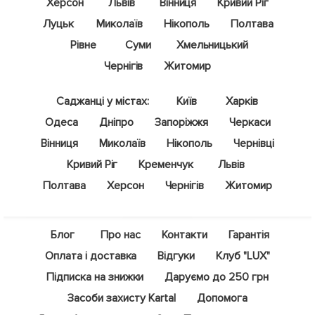
Херсон
Львів
Вінниця
Кривий Ріг
Луцьк
Миколаїв
Нікополь
Полтава
Рівне
Суми
Хмельницький
Чернігів
Житомир
Саджанці у містах:
Київ
Харків
Одеса
Дніпро
Запоріжжя
Черкаси
Вінниця
Миколаїв
Нікополь
Чернівці
Кривий Ріг
Кременчук
Львів
Полтава
Херсон
Чернігів
Житомир
Блог
Про нас
Контакти
Гарантія
Оплата і доставка
Відгуки
Клуб "LUX"
Підписка на знижки
Даруємо до 250 грн
Засоби захисту Kartal
Допомога