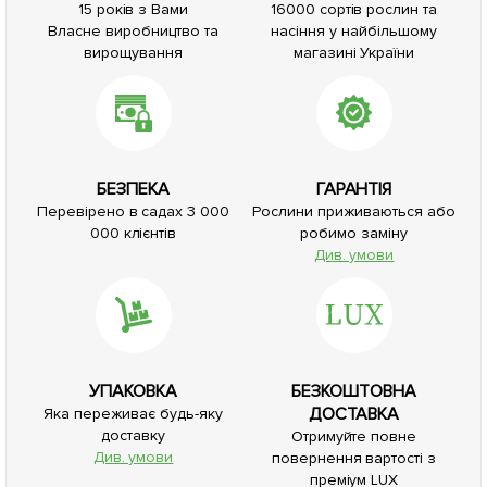
15 років з Вами
16000 сортів рослин та
Власне виробництво та
насіння у найбільшому
вирощування
магазині України
БЕЗПЕКА
ГАРАНТІЯ
Перевірено в садах 3 000
Рослини приживаються або
000 клієнтів
робимо заміну
Див. умови
УПАКОВКА
БЕЗКОШТОВНА
ДОСТАВКА
Яка переживає будь-яку
доставку
Отримуйте повне
Див. умови
повернення вартості з
преміум LUX