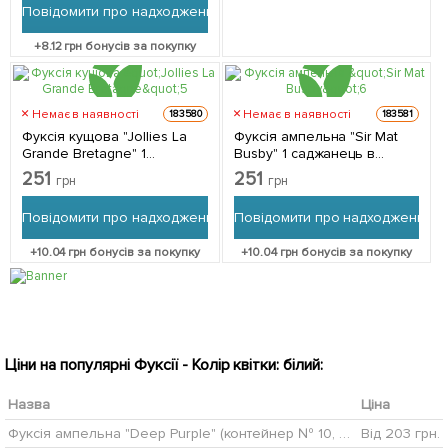
Повідомити про надходження
+
8.12
грн бонусів за покупку
Немає в наявності
Немає в наявності
183580
183581
Фуксія кущова "Jollies La
Фуксія ампельна "Sir Mat
Grande Bretagne" 1
Busby" 1 саджанець в
саджанець в упаковці
упаковці
251
251
грн
грн
Повідомити про надходження
Повідомити про надходження
+
10.04
грн бонусів за покупку
+
10.04
грн бонусів за покупку
Ціни на популярні Фуксії - Колір квітки: білий:
Назва
Ціна
Фуксія ампельна "Deep Purple" (контейнер № 10, висота 5-10 см)
Від 203 грн.