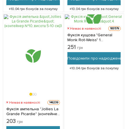
+
10.04
грн бонусів за покупку
+
10.04
грн бонусів за покупку
Немає в наявності
183579
Фуксія кущова "General
Monk Rot-Weiss" 1
саджанець в упаковці
251
грн
Повідомити про надходження
+
10.04
грн бонусів за покупку
Немає в наявності
146239
Фуксія ампельна "Jollies La
Grande Picardie" (контейнер
№10, висота 5-10 см) 1
203
грн
саджанець в упаковці