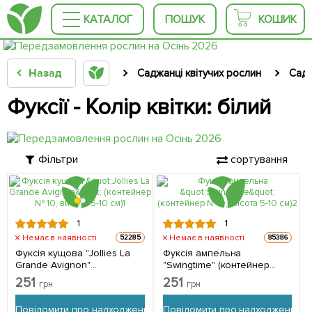
КАТАЛОГ
ПОШУК
КОШИК
Назад
Саджанці квітучих рослин
Садо
Фуксії - Колір квітки: білий
Фільтри
сортування
1
1
Немає в наявності
Немає в наявності
52285
85386
Фуксія кущова "Jollies La
Фуксія ампельна
Grande Avignon"
"Swingtime" (контейнер
(контейнер № 10, висота 5-
№10, висота 5-10 см) 1
251
251
грн
грн
10 см) 1 саджанець в
саджанець в упаковці
упаковці
Повідомити про надходження
Повідомити про надходження