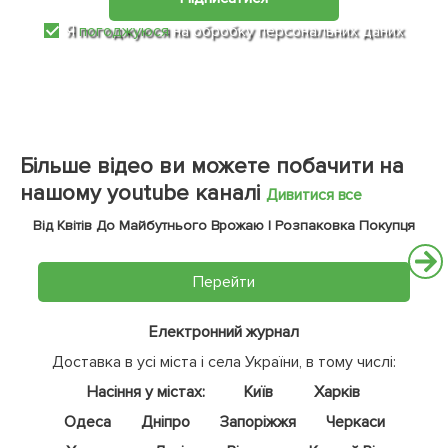
Я
погоджуюся
на обробку персональних даних
Більше відео ви можете побачити на
нашому youtube каналі
Дивитися все
Від Квітів До Майбутнього Врожаю | Розпаковка Покупця
Перейти
Електронний журнал
Доставка в усі міста і села України, в тому числі:
Насіння у містах:
Київ
Харків
Одеса
Дніпро
Запоріжжя
Черкаси