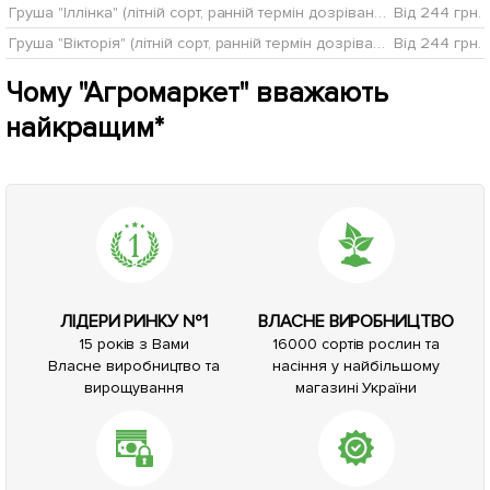
Груша "Іллінка" (літній сорт, ранній термін дозрівання)
Від 244 грн.
Груша "Вікторія" (літній сорт, ранній термін дозрівання)
Від 244 грн.
Чому "Агромаркет" вважають
найкращим*
ЛІДЕРИ РИНКУ №1
ВЛАСНЕ ВИРОБНИЦТВО
15 років з Вами
16000 сортів рослин та
Власне виробництво та
насіння у найбільшому
вирощування
магазині України