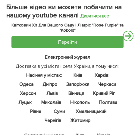
Більше відео ви можете побачити на
нашому youtube каналі
Дивитися все
Квітковий Хіт Для Вашого Саду | Ліатріс "Rose Purple" та
"Kobold"
Перейти
Електронний журнал
Доставка в усі міста і села України, в тому числі:
Насіння у містах:
Київ
Харків
Одеса
Дніпро
Запоріжжя
Черкаси
Херсон
Львів
Вінниця
Кривий Ріг
Луцьк
Миколаїв
Нікополь
Полтава
Рівне
Суми
Хмельницький
Чернігів
Житомир