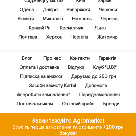
Саджанці у містах:
Київ
Харків
Одеса
Дніпро
Запоріжжя
Черкаси
Вінниця
Миколаїв
Нікополь
Чернівці
Кривий Ріг
Кременчук
Львів
Полтава
Херсон
Чернігів
Житомир
Блог
Про нас
Контакти
Гарантія
Оплата і доставка
Відгуки
Клуб "LUX"
Підписка на знижки
Даруємо до 250 грн
Засоби захисту Kartal
Допомога
Як зробити замовлення?
Передзамовлення
Постачальникам
Оптовий прайс
Бренди
Завантажуйте Agromarket
Зробіть перше замовлення та отримайте
+200 грн
бонусів!