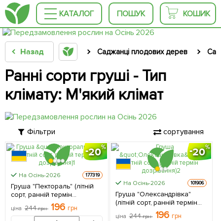
КАТАЛОГ
ПОШУК
КОШИК
Назад
Саджанці плодових дерев
Сад
Ранні сорти груші - Тип
клімату: М'який клімат
Фільтри
сортування
20
20
На Осінь-2026
177319
На Осінь-2026
101906
Груша "Пектораль" (літній
Груша "Олександрівка"
сорт, ранній термін
(літній сорт, ранній термін
дозрівання) 1 саджанець в
196
244
грн
ціна
грн
дозрівання) 1 саджанець в
упаковці
196
244
грн
ціна
грн
упаковці