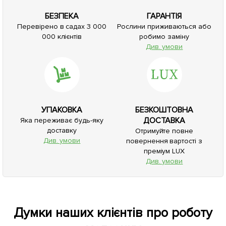
БЕЗПЕКА
ГАРАНТІЯ
Перевірено в садах 3 000
Рослини приживаються або
000 клієнтів
робимо заміну
Див. умови
УПАКОВКА
БЕЗКОШТОВНА
ДОСТАВКА
Яка переживає будь-яку
доставку
Отримуйте повне
Див. умови
повернення вартості з
преміум LUX
Див. умови
Думки наших клієнтів про роботу