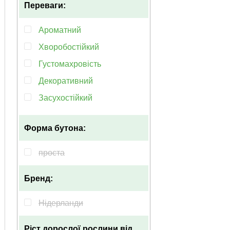
Переваги:
50-100см
Ароматний
Хворобостійкий
Густомахровість
Декоративний
Засухостійкий
Гарноквітучий
Форма бутона:
Багаторічний
Морозостійкий
проста
Невибагливий
Бренд:
Рясноквітучий
Тіньолюбні
Нідерланди
Гібридний
Ріст дорослої рослини
від