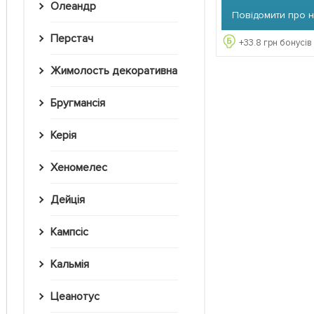
Олеандр
Повідомити про 
Перстач
+
33.8
грн бонусів
Жимолость декоративна
Бругмансія
Керія
Хеномелес
Дейція
Кампсіс
Кальмія
Цеанотус