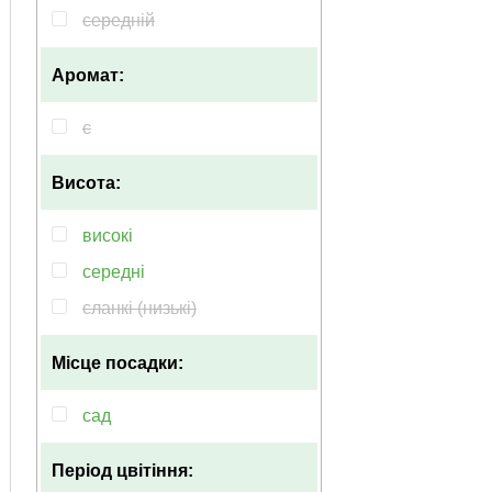
середній
Аромат:
є
Висота:
високі
середні
сланкі (низькі)
Місце посадки:
сад
Період цвітіння: