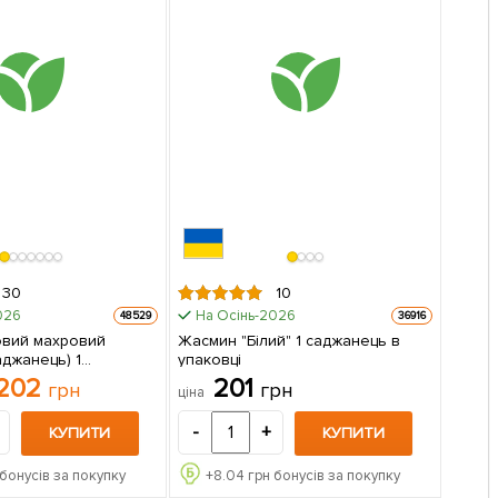
30
10
026
На Осінь-2026
48529
36916
овий махровий
Жасмин "Білий" 1 саджанець в
аджанець) 1
упаковці
 упаковці
202
201
грн
грн
ціна
-
+
КУПИТИ
КУПИТИ
бонусів за покупку
+
8.04
грн бонусів за покупку