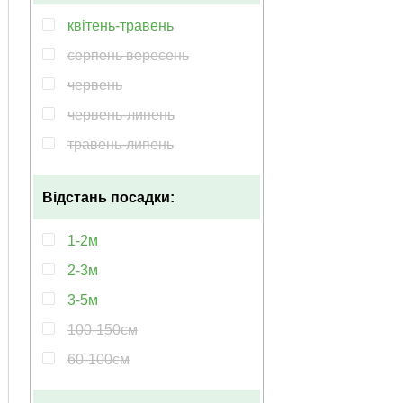
квітень-травень
серпень вересень
червень
червень-липень
травень-липень
травень-червень
Відстань посадки:
лютий-квітень
лютий-червень
1-2м
2-3м
3-5м
100-150см
60-100см
150-200см