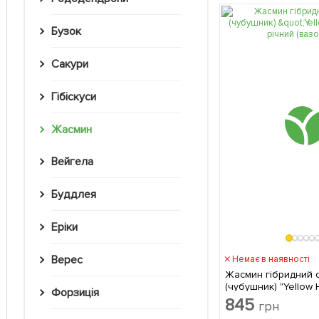
Бузок
Сакури
Гібіскуси
Жасмин
Вейгела
Буддлея
Еріки
Верес
Немає в наявності
Жасмин гібридний 
(чубушник) "Yellow H
Форзиція
(вазон С2) 1 саджанець в
845
грн
упаковці