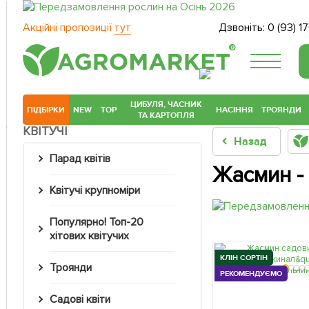
Акційні пропозиції
тут
Дзвоніть:
0 (93) 1
®
ЦИБУЛЯ, ЧАСНИК
ПІДБІРКИ
NEW
TOP
НАСІННЯ
ТРОЯНДИ
ТА КАРТОПЛЯ
КВІТУЧІ
Назад
Парад квітів
Жасмин - 
Квітучі крупноміри
Популярно! Топ-20
хітових квітучих
КЛІН СОРТІН
Троянди
РЕКОМЕНДУЄМО
Садові квіти