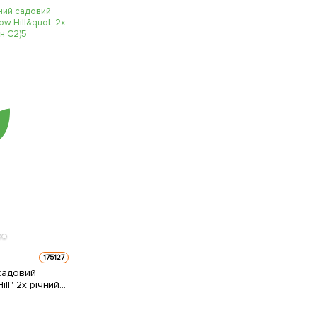
175127
садовий
ill" 2х річний