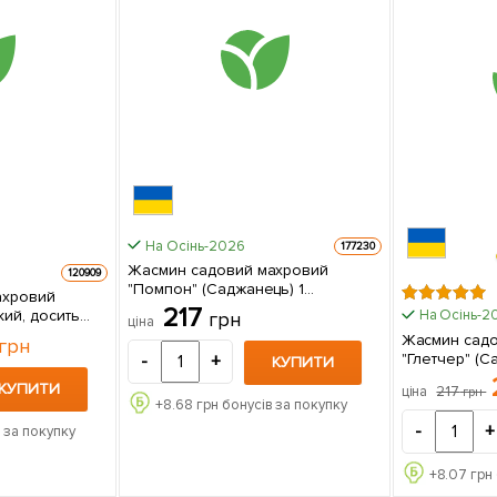
На Осінь-2026
177230
Жасмин садовий махровий
120909
"Помпон" (Саджанець) 1
ахровий
саджанець в упаковці
217
кий, досить
На Осінь-2
грн
ціна
Жасмин сад
грн
"Глетчер" (С
-
+
КУПИТИ
саджанець в
КУПИТИ
217
ціна
грн
+
8.68
грн бонусів за покупку
-
+
 за покупку
+
8.07
грн 