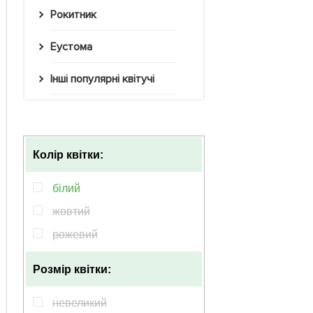
Рокитник
Еустома
Інші популярні квітучі
Колір квітки:
білий
жовтий
рожевий
Розмір квітки:
невеликий