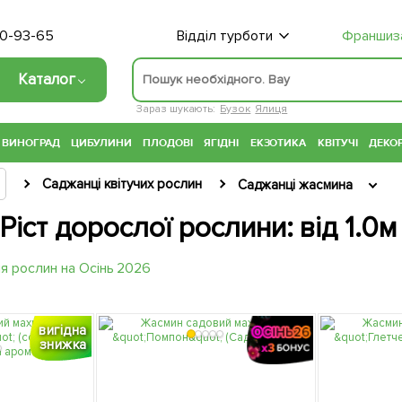
70-93-65
Відділ турботи
Франшиз
Каталог
Зараз шукають:
Бузок
Ялиця
ВИНОГРАД
ЦИБУЛИНИ
ПЛОДОВІ
ЯГІДНІ
ЕКЗОТИКА
КВІТУЧІ
ДЕКОР
Саджанці квітучих рослин
Саджанці жасмина
Ріст дорослої рослини: від 1.0м
вигідна
знижка