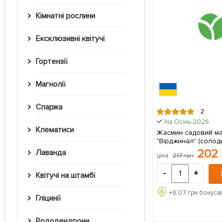
Кімнатні рослини
Ексклюзивні квітучі
Гортензії
Магнолії
Спаржа
2
На Осінь-2026
Клематиси
Жасмин садовий м
"Вірджинал" (солод
сильний аромат) 1 саджанець в
202
Лаванда
217
ціна
грн
упаковці
-
+
Квітучі на штамбі
+
8.07
грн бонусів
Гліцинії
Рододендрони