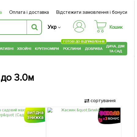
а
Оплата і доставка
Відстежити замовлення і бонуси
Укр
Кошик
ГОТОВІ ДО ВІДПРАВЛЕННЯ
ДАЧА, ДІМ
АТИВНІ
ХВОЙНІ
КРУПНОМІРИ
РОСЛИНИ
ДОБРИВА
ТА САД
 до 3.0м
сортування
вигідна
знижка