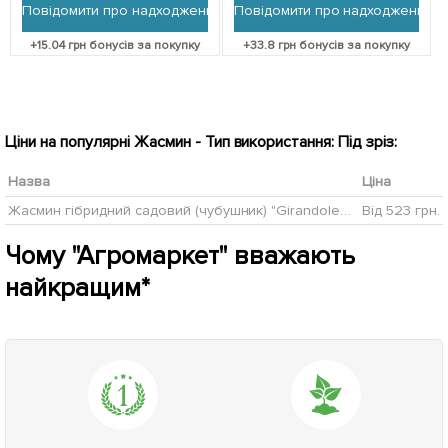
Повідомити про надходження
Повідомити про надходження
+
15.04
грн бонусів за покупку
+
33.8
грн бонусів за покупку
Ціни на популярні Жасмин - Тип використання: Під зріз:
Назва
Ціна
Жасмин гібридний садовий (чубушник) "Girandole" висота 65-75см
Від 523 грн.
Чому "Агромаркет" вважають
найкращим*