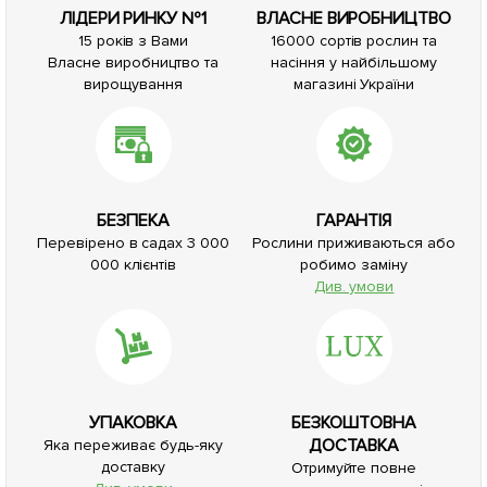
ЛІДЕРИ РИНКУ №1
ВЛАСНЕ ВИРОБНИЦТВО
15 років з Вами
16000 сортів рослин та
Власне виробництво та
насіння у найбільшому
вирощування
магазині України
БЕЗПЕКА
ГАРАНТІЯ
Перевірено в садах 3 000
Рослини приживаються або
000 клієнтів
робимо заміну
Див. умови
УПАКОВКА
БЕЗКОШТОВНА
ДОСТАВКА
Яка переживає будь-яку
доставку
Отримуйте повне