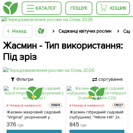
КАТАЛОГ
ПОШУК
КОШИК
Назад
Саджанці квітучих рослин
Садж
Жасмин - Тип використання:
Під зріз
Фільтри
сортування
Немає в наявності
Немає в наявності
155974
175127
Жасмин махровий садовий
Жасмин гібридний садовий
"Virginal" укорінений у
(чубушник) "Yellow Hill" 2х
контейнері 1 саджанець в
річний (вазон С2) 1
376
845
грн
грн
упаковці
саджанець в упаковці