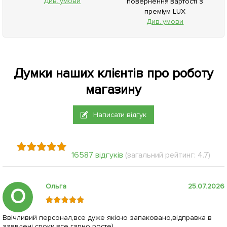
Див. умови
повернення вартості з
преміум LUX
Див. умови
Думки наших клієнтів про роботу
магазину
Написати відгук
16587 відгуків
(загальний рейтинг: 4.7)
Ольга
25.07.2026
О
Ввічливий персонал,все дуже якісно запаковано,відправка в
заявлені сроки,все гарно росте)