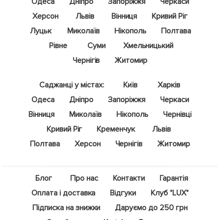
Одеса
Дніпро
Запоріжжя
Черкаси
Херсон
Львів
Вінниця
Кривий Ріг
Луцьк
Миколаїв
Нікополь
Полтава
Рівне
Суми
Хмельницький
Чернігів
Житомир
Саджанці у містах:
Київ
Харків
Одеса
Дніпро
Запоріжжя
Черкаси
Вінниця
Миколаїв
Нікополь
Чернівці
Кривий Ріг
Кременчук
Львів
Полтава
Херсон
Чернігів
Житомир
Блог
Про нас
Контакти
Гарантія
Оплата і доставка
Відгуки
Клуб "LUX"
Підписка на знижки
Даруємо до 250 грн