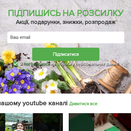
ПІДПИШИСЬ НА РОЗСИЛКУ
Акції, подарунки, знижки, розпродаж
Підписатися
Я
погоджуюся
на обробку персональних даних
нашому youtube каналі
Дивитися все