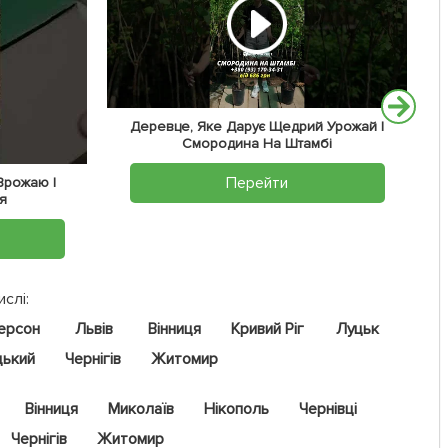
Деревце, Яке Дарує Щедрий Урожай |
Смородина На Штамбі
Перейти
 Врожаю |
я
ислі:
ерсон
Львів
Вінниця
Кривий Ріг
Луцьк
цький
Чернігів
Житомир
Вінниця
Миколаїв
Нікополь
Чернівці
Чернігів
Житомир