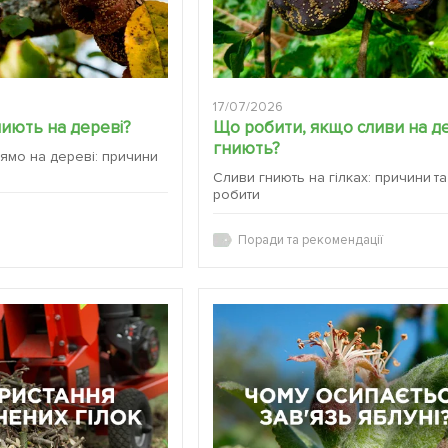
17/07/2026
ниють на дереві?
Що робити, якщо сливи на д
гниють?
ямо на дереві: причини
Сливи гниють на гілках: причини т
робити
Поради та рекомендації