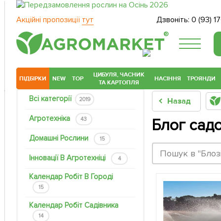
Акційні пропозиції
тут
Дзвоніть:
0 (93) 1
®
ЦИБУЛЯ, ЧАСНИК
ПІДБІРКИ
NEW
TOP
НАСІННЯ
ТРОЯНДИ
ТА КАРТОПЛЯ
Всі категорії
2019
Назад
Агротехніка
43
Блог сад
Домашні Рослини
15
Інновації В Агротехніці
4
Календар Робіт В Городі
15
Календар Робіт Садівника
14