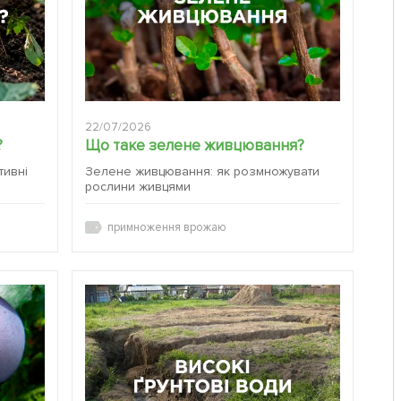
22/07/2026
?
Що таке зелене живцювання?
тивні
Зелене живцювання: як розмножувати
рослини живцями
примноження врожаю