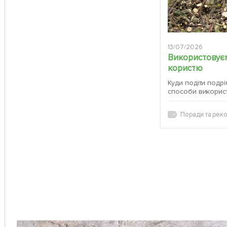
13/07/2026
Використовуєм
користю
Куди подіти подрі
способи викорис
Поради та реко