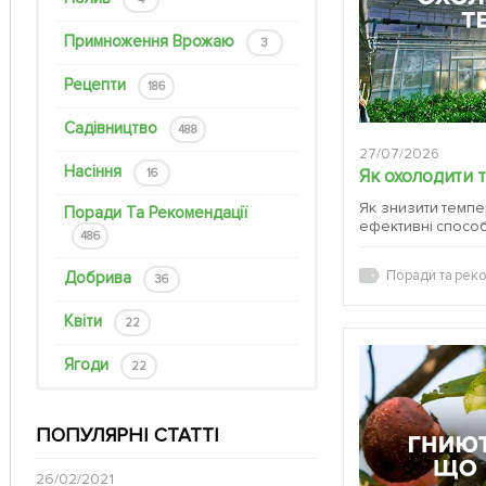
Примноження Врожаю
3
Рецепти
186
Садівництво
488
27/07/2026
Насіння
Як охолодити 
16
Як знизити темпер
Поради Та Рекомендації
ефективні спосо
486
Поради та реко
Добрива
36
Квіти
22
Ягоди
22
ПОПУЛЯРНІ СТАТТІ
26/02/2021