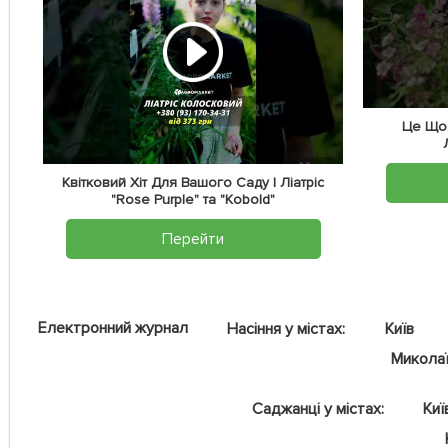
Це Що,
Квітковий Хіт Для Вашого Саду | Ліатріс
"Rose Purple" та "Kobold"
Перейти
Електронний журнал
Насіння у містах:
Київ
Микола
Саджанці у містах:
Киї