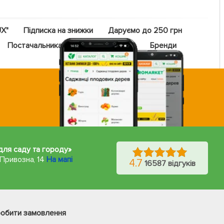
UX"
Підписка на знижки
Даруємо до 250 грн
Постачальникам
Оптовий прайс
Бренди
 для саду та городу»
 Привозна, 14
На мапі
4.7
16587 відгуків
Фейсбук
Телеграм
робити замовлення
Вайбер