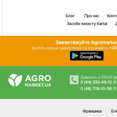
Блог
Про нас
Конт
Засоби захисту Kartal
Завантажуйте Agromarke
Зробіть перше замовлення та отримайте
+200
Дзвоніть з 09:00 до
0 (44) 333-49-12
,
0
0 (48) 708-10-58
,
0
Франшиза
Бл