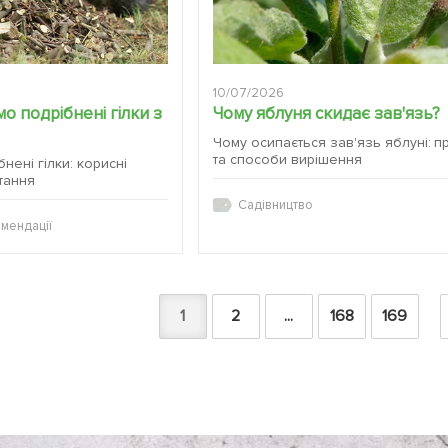
10/07/2026
о подрібнені гілки з
Чому яблуня скидає зав'язь?
Чому осипається зав'язь яблуні: п
та способи вирішення
бнені гілки: корисні
тання
Садівництво
мендації
1
2
...
168
169