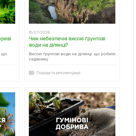
15/07/2026
ереві
Чим небезпечні високі ґрунтові
води на ділянці?
а що
Високі ґрунтові води на ділянці: що робити
садівнику
Поради та рекомендації