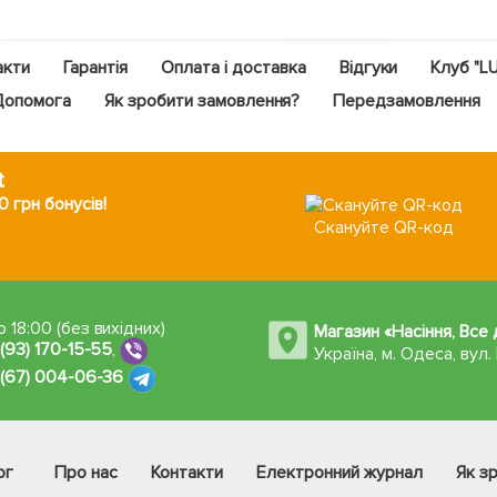
акти
Гарантія
Оплата і доставка
Відгуки
Клуб "L
Допомога
Як зробити замовлення?
Передзамовлення
t
 грн бонусів!
Скануйте QR-код
 18:00 (без вихідних)
Магазин «Насіння, Все
 (93) 170-15-55
,
Україна, м. Одеса
,
вул.
 (67) 004-06-36
ог
Про нас
Контакти
Електронний журнал
Як з