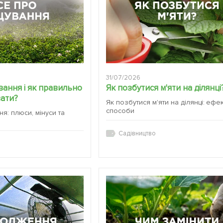
31/07/2026
ання і як правильно
Як позбутися м'яти на ділянці
вати?
Як позбутися м'яти на ділянці: ефе
способи
я: плюси, мінуси та
Садівництво