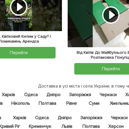
 Квітковий Килим у Саду? |
Ломикамінь Арендса
Перейти
Від Квітів До Майбутнього
Розпаковка Покупц
Перейти
Доставка в усі міста і села України, в тому ч
Харків
Одеса
Дніпро
Запоріжжя
Черкаси
Х
їв
Нікополь
Полтава
Рівне
Суми
Хмельни
в
Харків
Одеса
Дніпро
Запоріжжя
Черкаси
Кривий Ріг
Кременчук
Львів
Полтава
Херсон