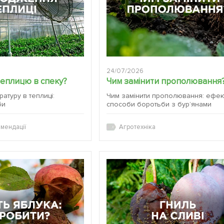
24/07/2026
теплицю в спеку?
Чим замінити прополювання
атуру в теплиці:
Чим замінити прополювання: ефек
би
способи боротьби з бур’янами
мендації
Агротехніка