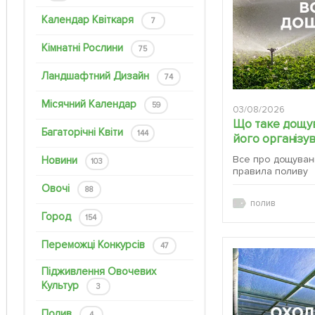
Календар Квіткаря
7
Кімнатні Рослини
75
Ландшафтний Дизайн
74
Місячний Календар
59
03/08/2026
Що таке дощув
Багаторічні Квіти
144
його організу
Все про дощуванн
Новини
103
правила поливу
Овочі
88
полив
Город
154
Переможці Конкурсів
47
Підживлення Овочевих
Культур
3
Полив
4