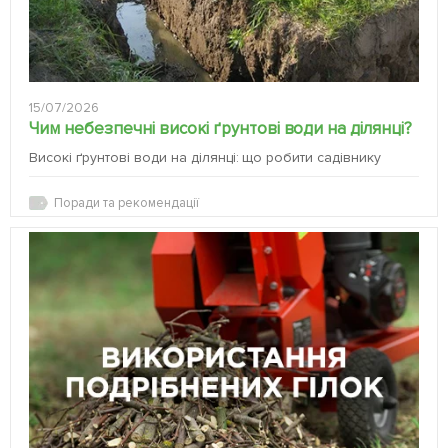
15/07/2026
Чим небезпечні високі ґрунтові води на ділянці?
Високі ґрунтові води на ділянці: що робити садівнику
Поради та рекомендації