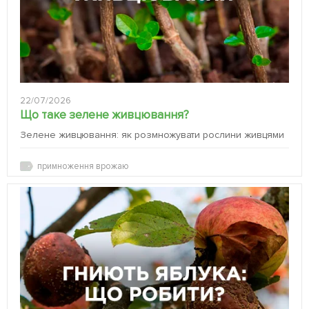
22/07/2026
Що таке зелене живцювання?
Зелене живцювання: як розмножувати рослини живцями
примноження врожаю