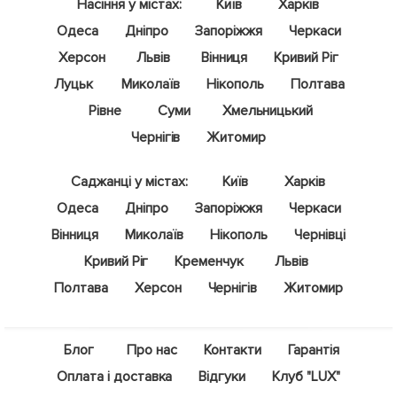
Насіння у містах:
Київ
Харків
Одеса
Дніпро
Запоріжжя
Черкаси
Херсон
Львів
Вінниця
Кривий Ріг
Луцьк
Миколаїв
Нікополь
Полтава
Рівне
Суми
Хмельницький
Чернігів
Житомир
Саджанці у містах:
Київ
Харків
Одеса
Дніпро
Запоріжжя
Черкаси
Вінниця
Миколаїв
Нікополь
Чернівці
Кривий Ріг
Кременчук
Львів
Полтава
Херсон
Чернігів
Житомир
Блог
Про нас
Контакти
Гарантія
Оплата і доставка
Відгуки
Клуб "LUX"