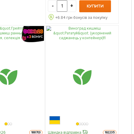
-
+
КУПИТИ
+
6.84
грн бонусів за покупку
026
Швидка відправка
188703
192235