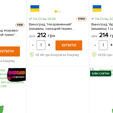
На Осінь-2026
На Осінь-2
101863
Виноград "Незрівнянний"
Виноград "А
61690
(кишмиш, середній термін
(киш
ад яскраво-
дозрівання, маса грона до 2000
212
214
ий туман"
грн
г
ціна
ціна
гр) 1 саджанець в упаковці
реміальний
й кишмиш,
-
+
-
+
КУПИТИ
міну
КУПИТИ
+
8.48
грн бонусів за покупку
+
8.56
грн 
за покупку
КЛІН СОРТІН