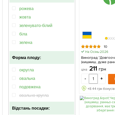
рожева
жовта
зеленувато-білий
біла
зелена
10
рiзнобарвний
На Осінь-2026
Виноград "Довгооч
Форма плоду:
темно-синій
(кишмиш, дуже ранн
дозрівання, стабіл
211
оранжево-розовий
грн
ціна
округла
рівень врожайності) 1 саджане
в упаковці
фіолетовий
-
+
овальна
подовжена
+
8.44
грн бонусів
овально-кругла
Відстань посадки: