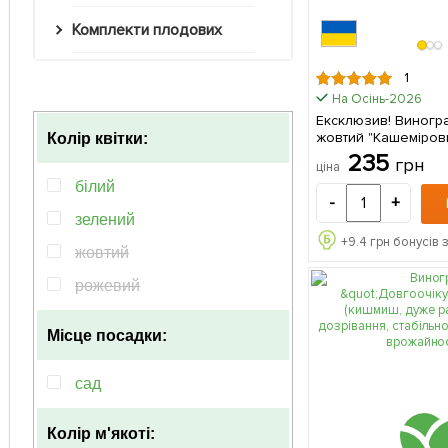
Комплекти плодових
1
На Осінь-2026
Ексклюзив! Виногр
жовтий "Кашеміров
Колір квітки:
(Cashmere mist) (п
235
грн
ціна
сорт, морозостійки
білий
суперраннього тер
-
+
дозрівання) 1 саджанець в
зелений
упаковці
+
9.4
грн бонусів 
жовтий
рожевий
Місце посадки:
сад
Колір м'якоті: