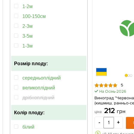
1-2м
100-150см
2-3м
3-5м
1-3м
100-120см
Розмір плоду:
середньоплідний
5
великоплідний
На Осінь-2026
дрібноплідний
Виноград "Червона
(кишмиш, ранньо-се
дозрівання, має тр
212
грн
ціна
Колір плоду:
зберігання ягід) 1 саджанець в
упаковці
-
+
білий