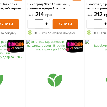
т Вавилона
Виноград "Джой" (кишмиш,
Виноград "Гре
редній термін
ранньо-середній термін
кишмиш ранн
дозрівання, селекція США) 1
дозрівання, 
214
212
грн
г
ціна
ціна
саджанець в упаковці
саджанець в
-
+
-
+
КУПИТИ
КУПИТИ
 за покупку
+
8.56
грн бонусів за покупку
+
8.48
грн 