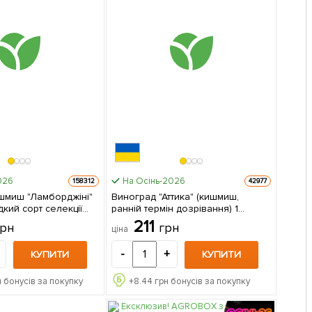
026
На Осінь-2026
158312
42977
шмиш "Ламборджіні"
Виноград "Аттика" (кишмиш,
дкий сорт селекції
ранній термін дозрівання) 1
аджанець в упаковці
саджанець в упаковці
211
грн
грн
ціна
-
+
КУПИТИ
КУПИТИ
 бонусів за покупку
+
8.44
грн бонусів за покупку