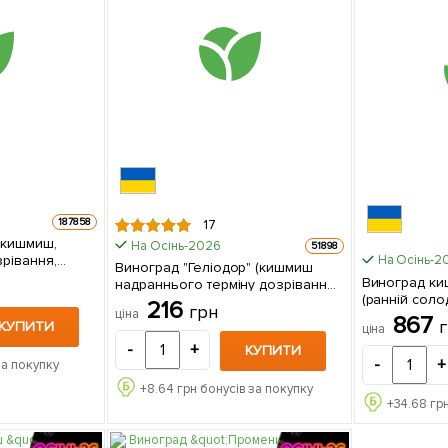
187858
17
(кишмиш,
На Осінь-2026
51898
зрівання,
На Осінь-2
Виноград "Геліодор" (кишмиш
ць
Виноград ки
надраннього терміну дозрівання,
(ранній соло
морозостійкий) 1 саджанець в
216
грн
ціна
США) 1 с
упаковці
867
КУПИТИ
ціна
-
+
КУПИТИ
-
+
за покупку
+
8.64
грн бонусів за покупку
+
34.68
грн