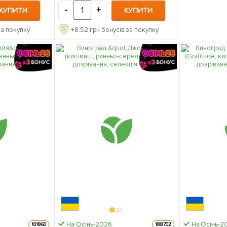
-
+
КУПИТИ
КУПИТИ
за покупку
+
8.52
грн бонусів за покупку
На Осінь-2026
На Осінь-2
101860
188702