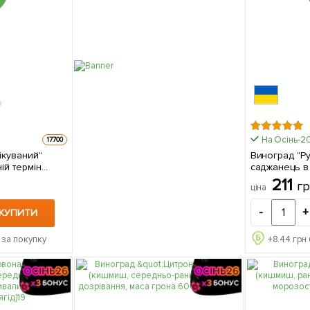
На Осінь-2
17700
ікуваний"
Виноград "Ру
ій термін
саджанець в
ьно високий
211
г
ціна
ць
-
+
КУПИТИ
 за покупку
+
8.44
грн 