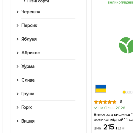
Пізні сорти
Черешня
Персик
Яблуня
Абрикос
Хурма
Слива
Груша
8
Горіх
На Осінь-2026
Виноград кишмиш "
великоплідний" 1 саджанець в
Вишня
упаковці
215
грн
ціна