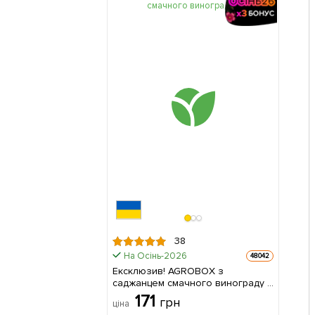
38
На Осінь-2026
48042
Ексклюзив! AGROBOX з
саджанцем смачного винограду 1
шт в упаковці
171
грн
ціна