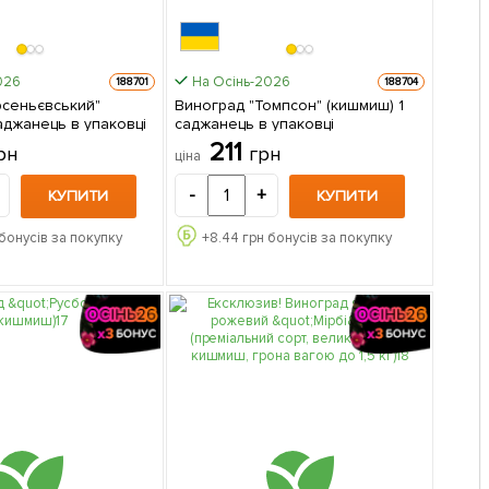
026
На Осінь-2026
188701
188704
рсеньєвський"
Виноград "Томпсон" (кишмиш) 1
миш) 1 саджанець в упаковці
саджанець в упаковці
211
рн
грн
ціна
-
+
КУПИТИ
КУПИТИ
бонусів за покупку
+
8.44
грн бонусів за покупку