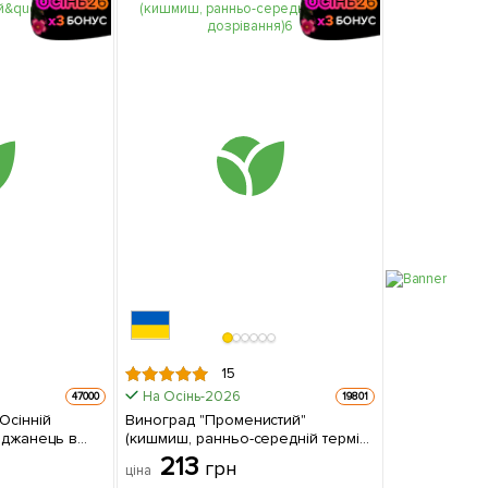
15
На Осінь-2026
47000
19801
Осінній
Виноград "Променистий"
(кишмиш, ранньо-середній термін
дозрівання) 1 саджанець в
213
грн
ціна
упаковці