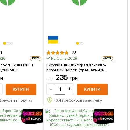
1
23
026
На Осінь-2026
42975
48078
сбол" (кишмиш) 1
Ексклюзив! Виноград яскраво-
 упаковці
рожевий "Мірбі" (преміальний
сорт, великоплідний кишмиш,
235
рн
грн
ціна
грона вагою до 1,5 кг) 1
саджанець в упаковці
-
+
КУПИТИ
КУПИТИ
бонусів за покупку
+
9.4
грн бонусів за покупку