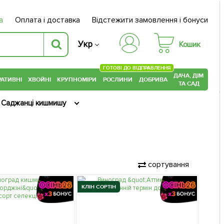
а
Оплата і доставка
Відстежити замовлення і бонуси
Укр
Кошик
ГОТОВІ ДО ВІДПРАВЛЕННЯ
ДАЧА, ДІМ
АТИВНІ
ХВОЙНІ
КРУПНОМІРИ
РОСЛИНИ
ДОБРИВА
ТА САД
Саджанці кишмишу
сортування
КЛІН СОРТІН