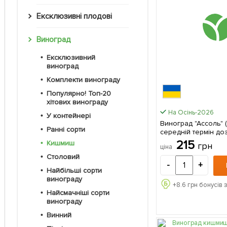
Ексклюзивні плодові
Виноград
Ексклюзивний
виноград
Комплекти винограду
Популярно! Топ-20
хітових винограду
На Осінь-2026
У контейнері
Виноград "Ассоль" 
Ранні сорти
середній термін до
висока врожайність) 1 саджане
215
Кишмиш
грн
ціна
в упаковці
Столовий
-
+
Найбільші сорти
винограду
+
8.6
грн бонусів 
Найсмачніші сорти
винограду
Винний