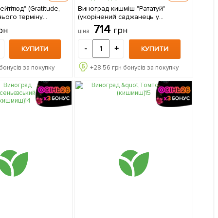
йтітюд" (Gratitude,
Виноград кишміш "Рататуй"
ього терміну
(укорінений саджанець у
селекція США) 1
контейнері) 1 саджанець в
714
рн
грн
ціна
 упаковці
упаковці
-
+
КУПИТИ
КУПИТИ
бонусів за покупку
+
28.56
грн бонусів за покупку