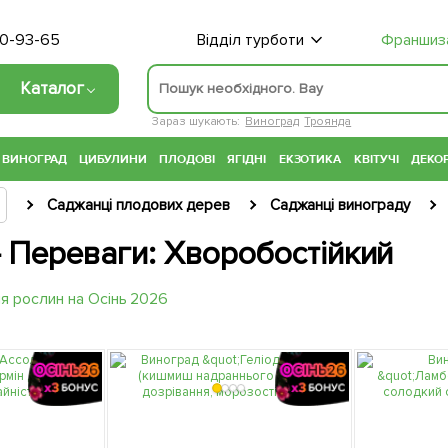
70-93-65
Відділ турботи
Франшиз
Каталог
Зараз шукають:
Виноград
Троянда
ВИНОГРАД
ЦИБУЛИНИ
ПЛОДОВІ
ЯГІДНІ
ЕКЗОТИКА
КВІТУЧІ
ДЕКОР
Саджанці плодових дерев
Саджанці винограду
 Переваги: Хворобостійкий