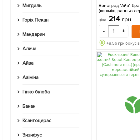
Мигдаль
Виноград "Айя" Бра
(кишміш, ранньо-се
дозрівання) 1 саджанець в
214
грн
Горіх Пекан
ціна
упаковці
-
+
Мандарин
+
8.56
грн бонусів
Алича
Айва
Азіміна
Гінко білоба
Банан
Ксантоцерас
Зизифус