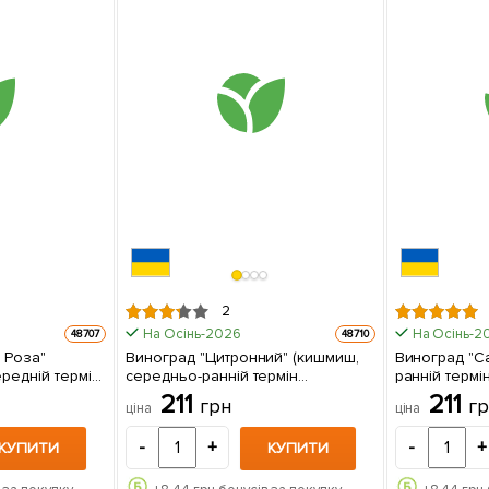
2
На Осінь-2026
На Осінь-2
48707
48710
 Роза"
Виноград "Цитронний" (кишмиш,
Виноград "С
редній термін
середньо-ранній термін
ранній термі
ивалий термін
дозрівання, маса грона 600-
морозостійкіс
211
211
грн
г
ціна
ціна
800гр) 1 саджанець в упаковці
саджанець в
-
+
-
+
КУПИТИ
КУПИТИ