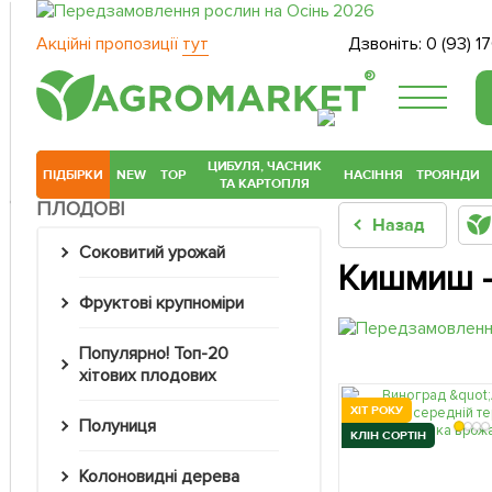
Акційні пропозиції
тут
Дзвоніть:
0 (93) 1
®
ЦИБУЛЯ, ЧАСНИК
ПІДБІРКИ
NEW
TOP
НАСІННЯ
ТРОЯНДИ
ТА КАРТОПЛЯ
ПЛОДОВІ
Назад
Соковитий урожай
Кишмиш -
Фруктові крупноміри
Популярно! Топ-20
хітових плодових
ХІТ РОКУ
Полуниця
КЛІН СОРТІН
Колоновидні дерева