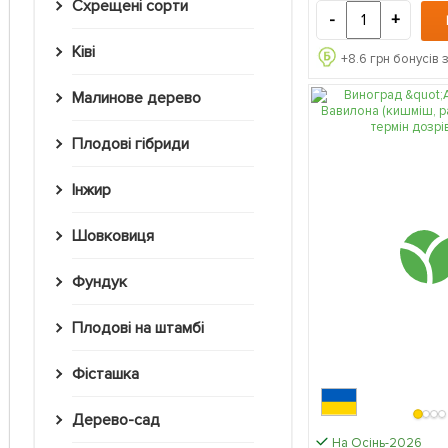
Схрещені сорти
-
+
Ківі
+
8.6
грн бонусів 
Малинове дерево
Плодові гібриди
Інжир
Шовковиця
Фундук
Плодові на штамбі
Фісташка
Дерево-сад
На Осінь-2026