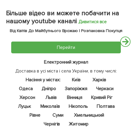
Більше відео ви можете побачити на
нашому youtube каналі
Дивитися все
Від Квітів До Майбутнього Врожаю | Розпаковка Покупця
Перейти
Електронний журнал
Доставка в усі міста і села України, в тому числі:
Насіння у містах:
Київ
Харків
Одеса
Дніпро
Запоріжжя
Черкаси
Херсон
Львів
Вінниця
Кривий Ріг
Луцьк
Миколаїв
Нікополь
Полтава
Рівне
Суми
Хмельницький
Чернігів
Житомир