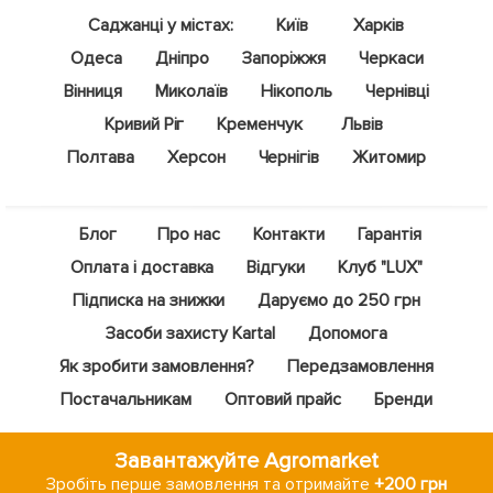
Саджанці у містах:
Київ
Харків
Одеса
Дніпро
Запоріжжя
Черкаси
Вінниця
Миколаїв
Нікополь
Чернівці
Кривий Ріг
Кременчук
Львів
Полтава
Херсон
Чернігів
Житомир
Блог
Про нас
Контакти
Гарантія
Оплата і доставка
Відгуки
Клуб "LUX"
Підписка на знижки
Даруємо до 250 грн
Засоби захисту Kartal
Допомога
Як зробити замовлення?
Передзамовлення
Постачальникам
Оптовий прайс
Бренди
Завантажуйте Agromarket
Зробіть перше замовлення та отримайте
+200 грн