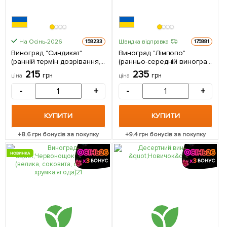
На Осінь-2026
Швидка відправка
158233
175881
Виноград "Синдикат"
Виноград "Лімпопо"
(ранній термін дозрівання,
(ранньо-середній виноград
великий, морозостійкий) 1
із соковитою хрусткою
215
235
грн
грн
ціна
ціна
саджанець в упаковці
м'ясистою ягодою) 1
саджанець в упаковці
-
+
-
+
КУПИТИ
КУПИТИ
+
8.6
грн бонусів за покупку
+
9.4
грн бонусів за покупку
НОВИНКА