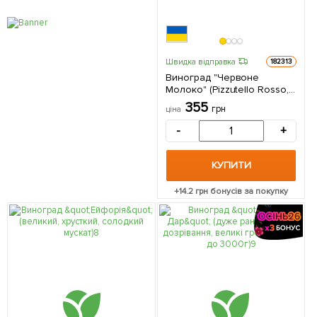
Швидка відправка
182313
Виноград "Червоне
Молоко" (Pizzutello Rosso,
японська селекція,
355
грн
ціна
двостатевий) 1 саджанець в
упаковці
-
+
КУПИТИ
+
14.2
грн бонусів за покупку