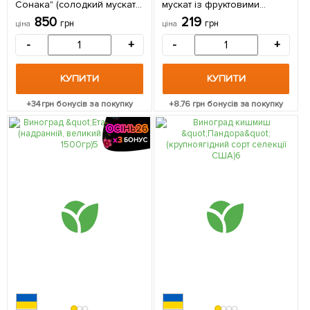
Сонака" (солодкий мускат
мускат із фруктовими
без кісточки селекції США)
нотками) 1 саджанець в
850
219
грн
грн
ціна
ціна
1 саджанець в упаковці
упаковці
-
+
-
+
КУПИТИ
КУПИТИ
+
34
грн бонусів за покупку
+
8.76
грн бонусів за покупку