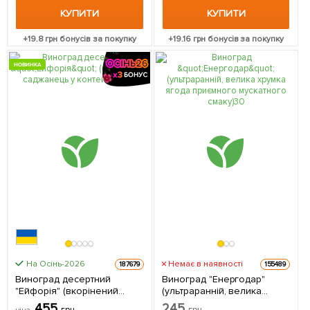
КУПИТИ
КУПИТИ
+
19.8
грн бонусів за покупку
+
19.16
грн бонусів за покупку
НОВИНКА
На Осінь-2026
Немає в наявності
187679
155489
Виноград десертний
Виноград "Енергодар"
"Ейфорія" (вкорінений
(ультраранній, велика
саджанець у контейнері) 1
хрумка ягода приємного
455
245