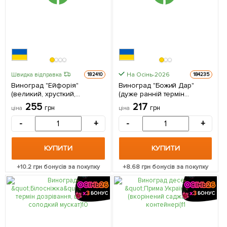
На Осінь-2026
Швидка відправка
182410
184235
Виноград "Ейфорія"
Виноград "Божий Дар"
(великий, хрусткий,
(дуже ранній термін
солодкий мускат) 1
дозрівання, великі грона
255
217
грн
грн
ціна
ціна
саджанець в упаковці
масою до 3000г) 1
саджанець в упаковці
-
+
-
+
КУПИТИ
КУПИТИ
+
10.2
грн бонусів за покупку
+
8.68
грн бонусів за покупку