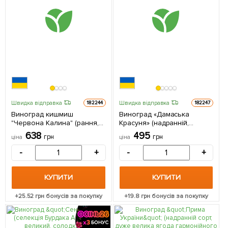
Швидка відправка
Швидка відправка
182244
182247
Виноград кишмиш
Виноград «Дамаська
"Червона Калина" (рання,
Красуня» (надранній,
велика, солодка, ягода
великий, солодкий сорт) 1
638
495
грн
грн
ціна
ціна
селекції США) 1 саджанець
саджанець в упаковці
в упаковці
-
+
-
+
КУПИТИ
КУПИТИ
+
25.52
грн бонусів за покупку
+
19.8
грн бонусів за покупку