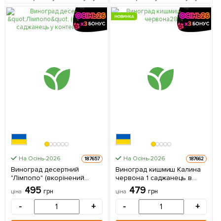
НОВИНКА
На Осінь-2026
На Осінь-2026
187657
187662
Виноград десертний
Виноград кишмиш Калина
"Лімпопо" (вкорінений
червона 1 саджанець в
саджанець у контейнері) 1
упаковці
495
479
грн
грн
ціна
ціна
саджанець в упаковці
-
+
-
+