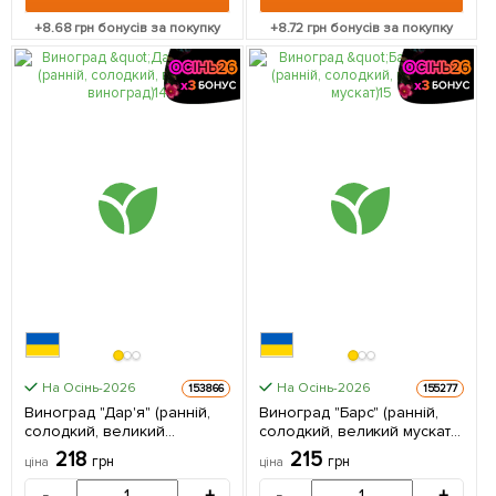
+
8.68
грн бонусів за покупку
+
8.72
грн бонусів за покупку
На Осінь-2026
На Осінь-2026
153866
155277
Виноград "Дар'я" (ранній,
Виноград "Барс" (ранній,
солодкий, великий
солодкий, великий мускат)
виноград) 1 саджанець в
1 саджанець в упаковці
218
215
грн
грн
ціна
ціна
упаковці