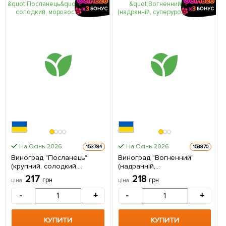
На Осінь-2026
На Осінь-2026
153784
153870
Виноград "Посланець"
Виноград "Вогненний"
(крупний, солодкий,
(надранній,
морозостійкий) 1
суперурожайний) 1
217
218
грн
грн
ціна
ціна
саджанець в упаковці
саджанець в упаковці
-
+
-
+
КУПИТИ
КУПИТИ