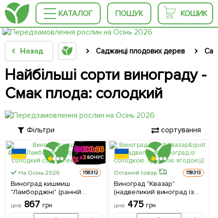
КАТАЛОГ
ПОШУК
КОШИК
Назад
Саджанці плодових дерев
Сад
Найбільші сорти винограду -
Смак плода: солодкий
Фільтри
сортування
На Осінь-2026
Останній товар
158312
158313
Виноград кишмиш
Виноград "Квазар"
"Ламборджіні" (ранній
(надвеликий виноград із
солодкий сорт селекції
солодкою, хрусткою
867
475
грн
грн
ціна
ціна
США) 1 саджанець в
ягодою) 1 саджанець в
упаковці
упаковці