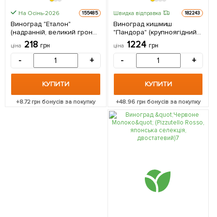
На Осінь-2026
Швидка відправка
155485
182243
Виноград "Еталон"
Виноград кишмиш
(надранній, великий гроно
"Пандора" (крупноягідний
до 1500гр) 1 саджанець в
сорт селекції США) 1
218
1224
грн
грн
ціна
ціна
упаковці
саджанець в упаковці
-
+
-
+
КУПИТИ
КУПИТИ
+
8.72
грн бонусів за покупку
+
48.96
грн бонусів за покупку