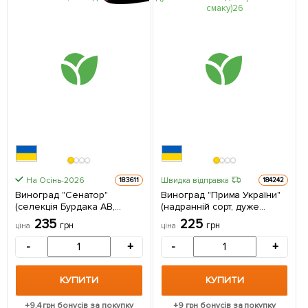
На Осінь-2026
Швидка відправка
183611
184242
Виноград "Сенатор"
Виноград "Прима України"
(селекція Бурдака АВ,
(надранній сорт, дуже
ранній, великий, солодкий)
велика ягода гармонійного
235
225
грн
грн
ціна
ціна
1 саджанець в упаковці
смаку) 1 саджанець в
упаковці
-
+
-
+
КУПИТИ
КУПИТИ
+
9.4
грн бонусів за покупку
+
9
грн бонусів за покупку