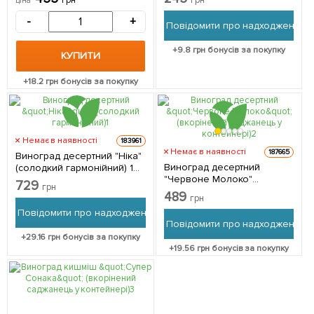
грн
грн
ціна
саджанець в упаковці
мускатного смаку) 1
саджанець в упаковці
-
+
Повідомити про надходження
+
9.8
грн бонусів за покупку
КУПИТИ
+
18.2
грн бонусів за покупку
Немає в наявності
183961
Немає в наявності
187665
Виноград десертний "Ніка"
Виноград десертний
(солодкий гармонійний) 1
"Червоне Молоко"
саджанець в упаковці
729
грн
(вкорінений саджанець у
489
грн
контейнері) 1 саджанець в
Повідомити про надходження
упаковці
Повідомити про надходження
+
29.16
грн бонусів за покупку
+
19.56
грн бонусів за покупку