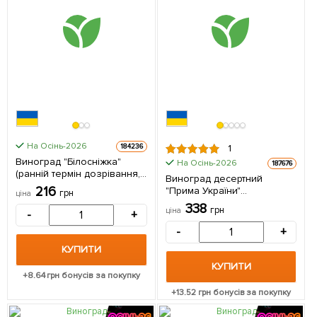
На Осінь-2026
184236
1
Виноград "Білосніжка"
На Осінь-2026
187676
(ранній термін дозрівання,
Виноград десертний
великий, солодкий мускат)
216
"Прима України"
грн
ціна
1 саджанець в упаковці
(вкорінений саджанець у
338
грн
ціна
-
+
контейнері) 1 саджанець в
упаковці
-
+
КУПИТИ
КУПИТИ
+
8.64
грн бонусів за покупку
+
13.52
грн бонусів за покупку