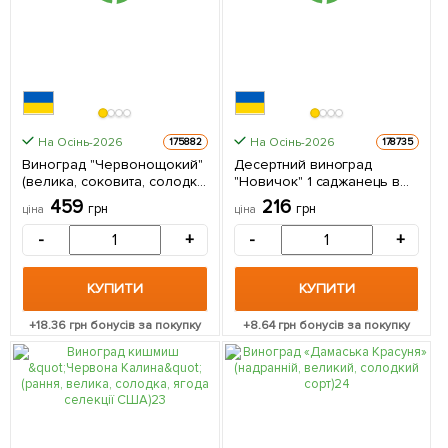
На Осінь-2026
На Осінь-2026
175882
178735
Виноград "Червонощокий"
Десертний виноград
(велика, соковита, солодка,
"Новичок" 1 саджанець в
хрумка ягода) 1 саджанець
упаковці
459
216
грн
грн
ціна
ціна
в упаковці
-
+
-
+
КУПИТИ
КУПИТИ
+
18.36
грн бонусів за покупку
+
8.64
грн бонусів за покупку