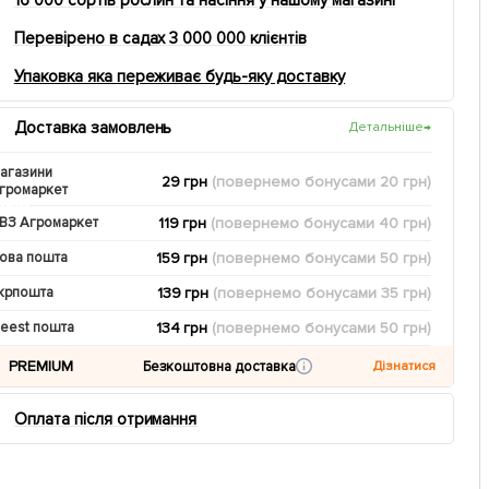
Перевірено в садах 3 000 000 клієнтів
Упаковка яка переживає будь-яку доставку
Доставка замовлень
Детальніше
→
агазини
29 грн
(повернемо
бонусами
20
грн)
громаркет
119 грн
(повернемо
бонусами
40
грн)
ВЗ Агромаркет
159 грн
(повернемо
бонусами
50
грн)
ова пошта
139 грн
(повернемо
бонусами
35
грн)
крпошта
134 грн
(повернемо
бонусами
50
грн)
eest пошта
PREMIUM
Безкоштовна доставка
Дізнатися
Оплата після отримання