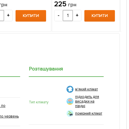
ець в упаковці
саджанець в упаковці
225
грн
грн
"Па
+) 
2
+
-
+
КУПИТИ
КУПИТИ
-
Розташування
м'який клімат
підходить для
висадки на
Тип клімату
 по
півдні
помірний клімат
по червень