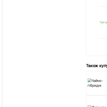
Тип 
Також куп