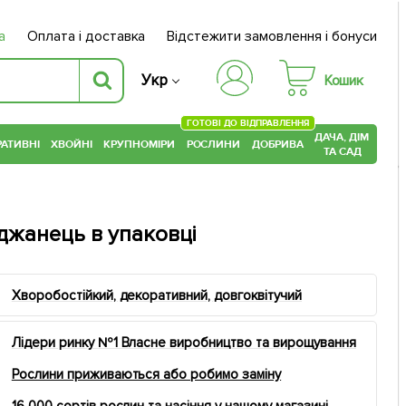
а
Оплата і доставка
Відстежити замовлення і бонуси
Укр
Кошик
ГОТОВІ ДО ВІДПРАВЛЕННЯ
ДАЧА, ДІМ
АТИВНІ
ХВОЙНІ
КРУПНОМІРИ
РОСЛИНИ
ДОБРИВА
ТА САД
аджанець в упаковці
Хворобостійкий, декоративний, довгоквітучий
Лідери ринку №1 Власне виробництво та вирощування
Рослини приживаються або робимо заміну
16 000 сортів рослин та насіння у нашому магазині