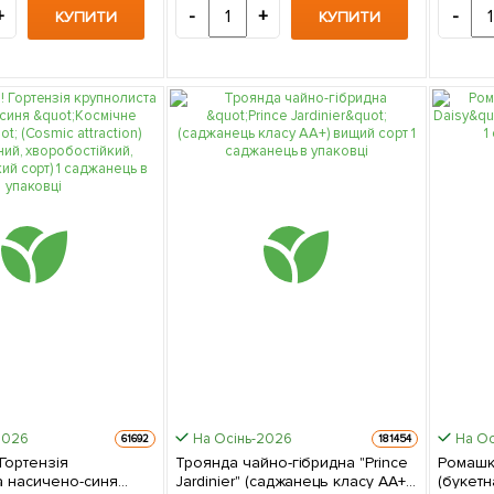
морозос
+
-
+
-
КУПИТИ
КУПИТИ
в упако
2026
На Осінь-2026
На Ос
61692
181454
Гортензія
Троянда чайно-гібридна "Prince
Ромашка
а насичено-синя
Jardinier" (саджанець класу АА+)
(букетн