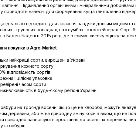
і цвітіння. Підживлення органічними і мінеральними добривами 
у проводять навесні для формування куща і видалення відмер
а ідеально підходить для зрізання завдяки довгим міцним сте
очних і групових посадках, на клумбах і в контейнерах. Сорт
 в Баден-Бадені в 2015 році, де отримав високу оцінку за деко
ги покупки в Agro-Market
льки найкращі сорти, вирощені в Україні
ркування кожного сорту
0% відповідність сортів
режна і цілісна упаковка
ревірені часом сорти
иживлюваність в будь-якому регіоні України
товбури на троянді восени, якщо це не хвороба, можуть вказув
ням деревини, або ж на природну зміну кори з віком, що не пов
и природно завершують зростання до осені, і їх деревина виз
у стовбурів.