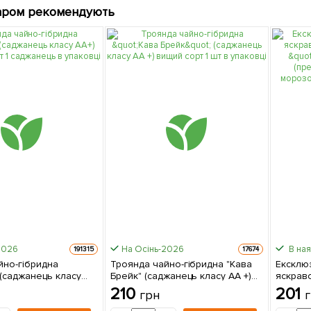
аром рекомендують
2026
На Осінь-2026
В ная
191315
17674
йно-гібридна
Троянда чайно-гібридна "Кава
Ексклю
 (саджанець класу
Брейк" (саджанець класу АА +)
яскрав
щий сорт 1 саджанець
вищий сорт 1 шт в упаковці
"Матиль
210
201
грн
(преміа