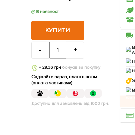
В наявності.
КУПИТИ
М
-
+
А
П
+ 28.36 грн
бонусів за покупку
Н
Саджайте зараз, платіть потім
У
(оплата частинами):
M
Доступно для замовлень від 1000 грн.