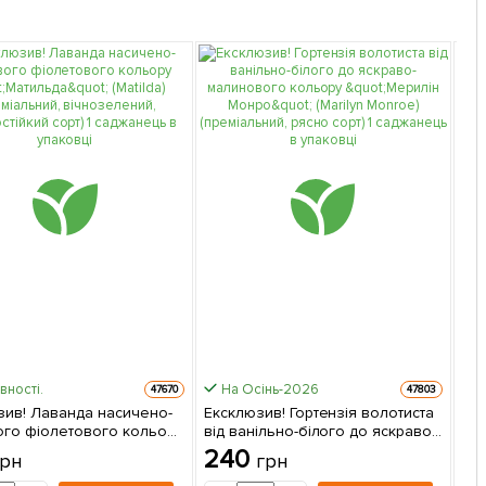
вності.
На Осінь-2026
47670
47803
зив! Лаванда насичено-
Ексклюзив! Гортензія волотиста
М'я
ого фіолетового кольору
від ванільно-білого до яскраво-
(К
да" (Matilda)
малинового кольору "Мерилін
упа
240
1
грн
грн
льний, вічнозелений,
Монро" (Marilyn Monroe)