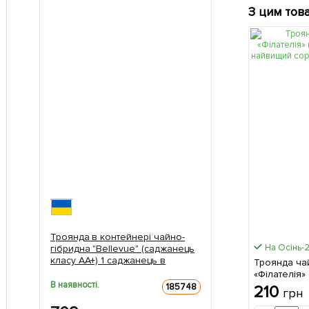
З цим тов
Троянда в контейнері чайно-
На Осінь-
гібридна "Bellevue" (саджанець
класу АА+) 1 саджанець в
Троянда ча
упаковці
«Філателія»
В наявності.
АА+) найви
185748
210
грн
в упаковці