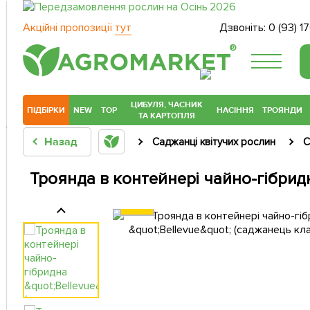
Акційні пропозиції
тут
Дзвоніть:
0 (93) 1
®
ЦИБУЛЯ, ЧАСНИК
ПІДБІРКИ
NEW
TOP
НАСІННЯ
ТРОЯНДИ
ТА КАРТОПЛЯ
Назад
Саджанці квітучих рослин
С
Троянда в контейнері чайно-гібридн