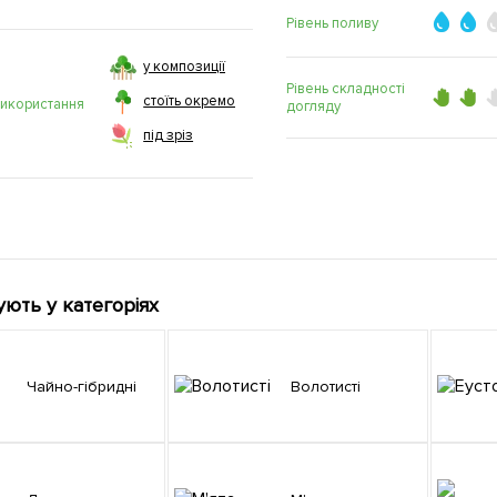
Рівень поливу
у композиції
Рівень складності
стоїть окремо
використання
догляду
під зріз
ують у категоріях
Чайно-гібридні
Волотисті