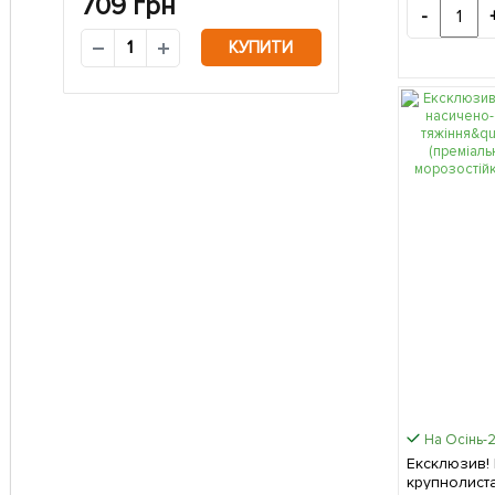
709
грн
-
КУПИТИ
На Осінь-
Ексклюзив! 
крупнолист