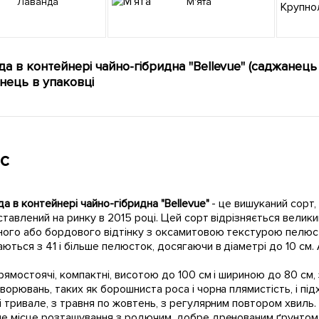
Лаванда
М'ята
а в контейнері чайно-гібридна "Bellevue" (саджанець 
нець в упаковці
с
а в контейнері чайно-гібридна "Bellevue"
- це вишуканий сорт,
ставлений на ринку в 2015 році. Цей сорт відрізняється вели
ного або бордового відтінку з оксамитовою текстурою пелюст
ються з 41 і більше пелюсток, досягаючи в діаметрі до 10 см
рямостоячі, компактні, висотою до 100 см і шириною до 80 см
ворювань, таких як борошниста роса і чорна плямистість, і пі
і тривале, з травня по жовтень, з регулярним повтором хвил
е місце розташування з родючим, добре дренованим ґрунтом.