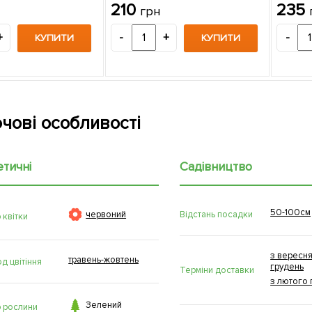
яжіння" (Cosmic
вищий сорт 1 саджанець в
саджан
210
235
грн
(преміальний,
упаковці
кий, морозостійкий
+
-
+
-
КУПИТИ
КУПИТИ
жанець в упаковці
чові особливості
етичні
Садівництво
50-100см

Відстань посадки
червоний
 квітки
з вересня
травень-жовтень
д цвітіння
грудень
Терміни доставки
з лютого 

Зелений
р рослини