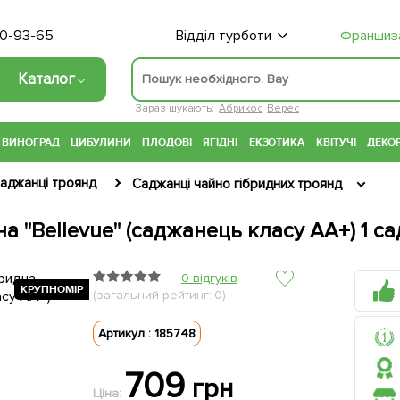
70-93-65
Відділ турботи
Франшиз
Каталог
Зараз шукають:
Абрикос
Верес
ВИНОГРАД
ЦИБУЛИНИ
ПЛОДОВІ
ЯГІДНІ
ЕКЗОТИКА
КВІТУЧІ
ДЕКОР
аджанці троянд
Саджанці чайно гібридних троянд
а "Bellevue" (саджанець класу АА+) 1 с
0 відгуків
КРУПНОМІР
КРУПНОМІР
КРУПНОМІР
КРУПНОМІР
(загальний рейтинг: 0)
Артикул : 185748
709
грн
Ціна: