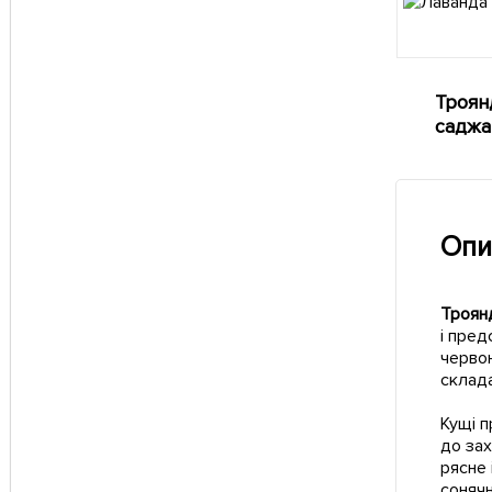
Троянд
саджа
Опи
Троянд
і пред
черво
склада
Кущі п
до зах
рясне 
сонячн