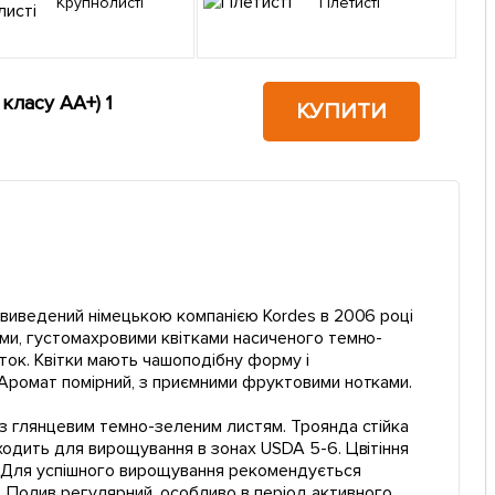
Крупнолисті
Плетисті
класу АА+) 1
КУПИТИ
 виведений німецькою компанією Kordes в 2006 році
кими, густомахровими квітками насиченого темно-
ок. Квітки мають чашоподібну форму і
. Аромат помірний, з приємними фруктовими нотками.
, з глянцевим темно-зеленим листям. Троянда стійка
дходить для вирощування в зонах USDA 5-6. Цвітіння
ь. Для успішного вирощування рекомендується
 Полив регулярний, особливо в період активного