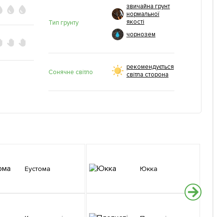
звичайна грунт
нормальної
якості
Тип грунту
чорнозем
рекомендується
Сонячне світло
світла сторона
Еустома
Юкка