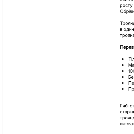
росту 
Обрізк
Троянд
в один
троянд
Перева
Ті
Ма
10
Бе
Пе
Пр
Рябі с
старін
троянд
вигляд