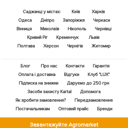
Саджанці у містах:
Київ
Харків
Одеса
Дніпро
Запоріжжя
Черкаси
Вінниця
Миколаїв
Нікополь
Чернівці
Кривий Ріг
Кременчук
Львів
Полтава
Херсон
Чернігів
Житомир
Блог
Про нас
Контакти
Гарантія
Оплата і доставка
Відгуки
Клуб "LUX"
Підписка на знижки
Даруємо до 250 грн
Засоби захисту Kartal
Допомога
Як зробити замовлення?
Передзамовлення
Постачальникам
Оптовий прайс
Бренди
Завантажуйте Agromarket