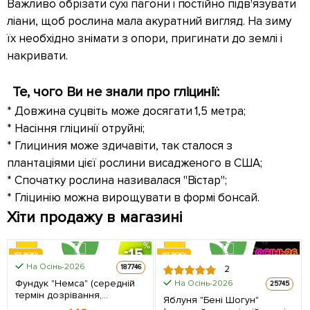
Важливо обрізати сухі пагони і постійно підв'язувати
ліани, щоб рослина мала акуратний вигляд. На зиму
їх необхідно знімати з опори, пригинати до землі і
накривати.
Те, чого Ви не знали про гліцинії:
* Довжина суцвіть може досягати 1,5 метра;
* Насіння гліцинії отруйні;
* Глициния може здичавіти, так сталося з
плантаціями цієї рослини висадженого в США;
* Спочатку рослина називалася "Вістар";
* Гліцинію можна вирощувати в формі бонсай.
Хіти продажу в магазині
15
ХІТ РОКУ
ХІТ РОКУ
На Осінь-2026
КЛІН СОРТІН
187746
2
Фундук "Немса" (середній
На Осінь-2026
25745
термін дозрівання,
Яблуня "Бені Шогун"
перехресне запилення,