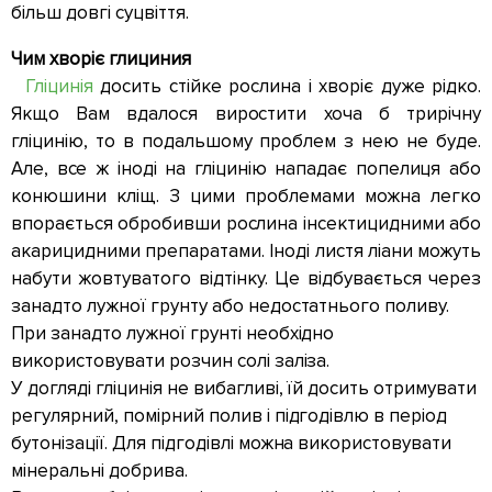
більш довгі суцвіття.
Чим хворіє глициния
Гліцинія
досить стійке рослина і хворіє дуже рідко.
Якщо Вам вдалося виростити хоча б трирічну
гліцинію, то в подальшому проблем з нею не буде.
Але, все ж іноді на гліцинію нападає попелиця або
конюшини кліщ. З цими проблемами можна легко
впорається обробивши рослина інсектицидними або
акарицидними препаратами. Іноді листя ліани можуть
набути жовтуватого відтінку. Це відбувається через
занадто лужної грунту або недостатнього поливу.
При занадто лужної грунті необхідно
використовувати розчин солі заліза.
У догляді гліцинія не вибагливі, їй досить отримувати
регулярний, помірний полив і підгодівлю в період
бутонізації. Для підгодівлі можна використовувати
мінеральні добрива.