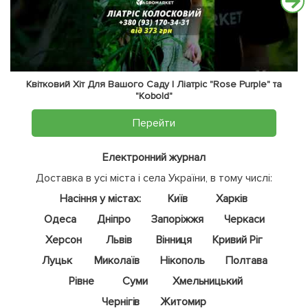
Квітковий Хіт Для Вашого Саду | Ліатріс "Rose Purple" та
"Kobold"
Перейти
Електронний журнал
Доставка в усі міста і села України, в тому числі:
Насіння у містах:
Київ
Харків
Одеса
Дніпро
Запоріжжя
Черкаси
Херсон
Львів
Вінниця
Кривий Ріг
Луцьк
Миколаїв
Нікополь
Полтава
Рівне
Суми
Хмельницький
Чернігів
Житомир