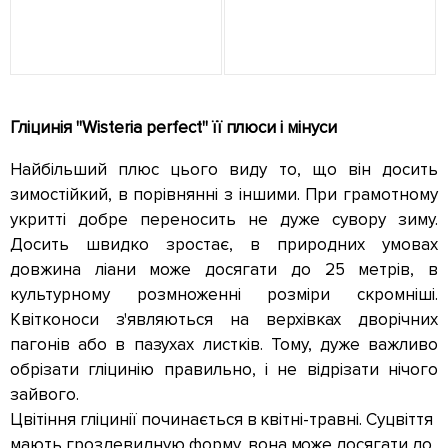
Гліцинія "Wisteria perfect" її плюси і мінуси
Найбільший плюс цього виду то, що він досить
зимостійкий, в порівнянні з іншими. При грамотному
укритті добре переносить не дуже сувору зиму.
Досить швидко зростає, в природних умовах
довжина ліани може досягати до 25 метрів, в
культурному розмноженні розміри скромніші.
Квітконоси з'являються на верхівках дворічних
пагонів або в пазухах листків. Тому, дуже важливо
обрізати гліцинію правильно, і не відрізати нічого
зайвого.
Цвітіння гліцинії починається в квітні-травні. Суцвіття
мають гроздевидную форму, вона може досягати до