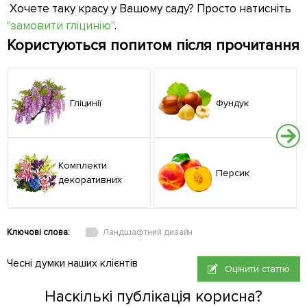
Хочете таку красу у Вашому саду? Просто натисніть
"замовити гліцинію"
.
Користуються попитом після прочитання
Гліцинії
Фундук
Комплекти
Персик
декоративних
Ключові слова:
Ландшафтний дизайн
Чесні думки наших клієнтів
Оцінити статтю
Наскількі публікація корисна?