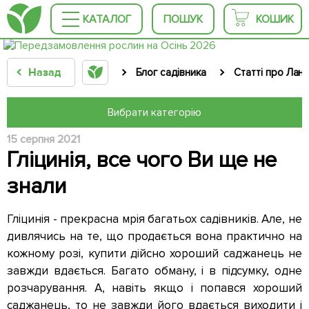
КАТАЛОГ
ПОШУК
КОШИК
Назад
Блог садівника
Статті про Ла
Вибрати категорію
15 серпня 2021
Гліцинія, все чого Ви ще не
знали
Гліцинія - прекрасна мрія багатьох садівників. Але, не
дивлячись на те, що продається вона практично на
кожному розі, купити дійсно хороший саджанець не
завжди вдається. Багато обману, і в підсумку, одне
розчарування. А, навіть якщо і попався хороший
саджанець, то не завжди його вдається виходити і